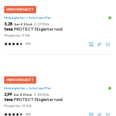
MENGENRABATT
Möbelgleiter + Schutzpuffer
EUR
EUR
3,28
bei 4 Stück
0,37
/
1Stk.
tesa
PROTECT Filzgleiter rund
Filzgleiter, 9 Stk.
199
MENGENRABATT
Möbelgleiter + Schutzpuffer
EUR
EUR
2,99
bei 4 Stück
0,25
/
1Stk.
tesa
PROTECT Filzgleiter rund
Filzgleiter, 12 Stk.
199