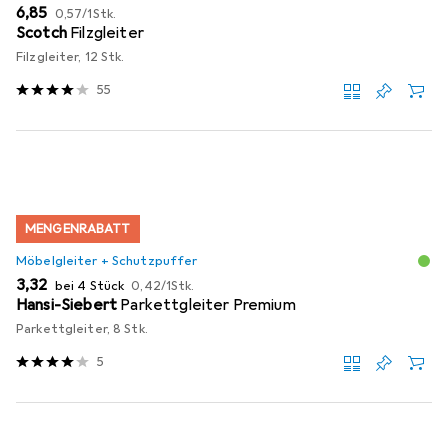
EUR
EUR
6,85
0,57
/
1Stk.
Scotch
Filzgleiter
Filzgleiter, 12 Stk.
55
MENGENRABATT
Möbelgleiter + Schutzpuffer
EUR
EUR
3,32
bei 4 Stück
0,42
/
1Stk.
Hansi-Siebert
Parkettgleiter Premium
Parkettgleiter, 8 Stk.
5