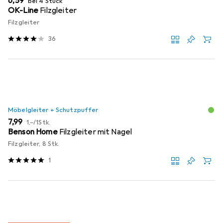
EUR
6,59
bei 4 Stück
OK-Line
Filzgleiter
Filzgleiter
36
Möbelgleiter + Schutzpuffer
EUR
EUR
7,99
1,–
/
1Stk.
Benson Home
Filzgleiter mit Nagel
Filzgleiter, 8 Stk.
1