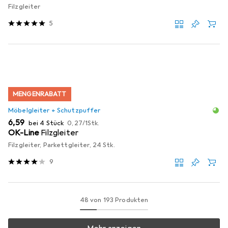
Filzgleiter
5
MENGENRABATT
Möbelgleiter + Schutzpuffer
EUR
EUR
6,59
bei 4 Stück
0,27
/
1Stk.
OK-Line
Filzgleiter
Filzgleiter, Parkettgleiter, 24 Stk.
9
48 von 193 Produkten