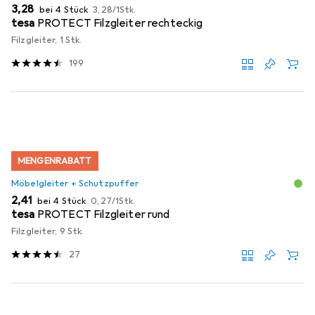
EUR
EUR
3,28
bei 4 Stück
3,28
/
1Stk.
tesa
PROTECT Filzgleiter rechteckig
Filzgleiter, 1 Stk.
199
MENGENRABATT
Möbelgleiter + Schutzpuffer
EUR
EUR
2,41
bei 4 Stück
0,27
/
1Stk.
tesa
PROTECT Filzgleiter rund
Filzgleiter, 9 Stk.
27