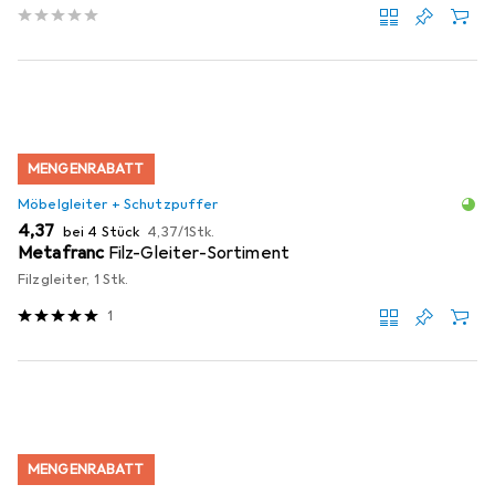
MENGENRABATT
Möbelgleiter + Schutzpuffer
EUR
EUR
4,37
bei 4 Stück
4,37
/
1Stk.
Metafranc
Filz-Gleiter-Sortiment
Filzgleiter, 1 Stk.
1
MENGENRABATT