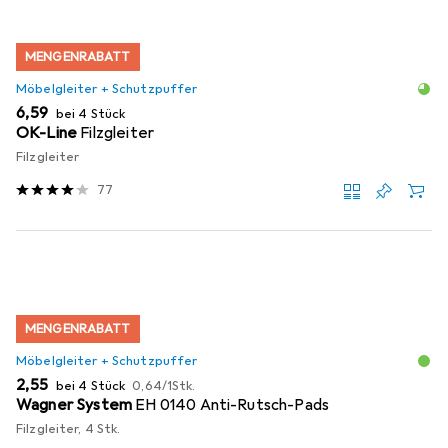
MENGENRABATT
Möbelgleiter + Schutzpuffer
EUR
6,59
bei 4 Stück
OK-Line
Filzgleiter
Filzgleiter
77
MENGENRABATT
Möbelgleiter + Schutzpuffer
EUR
EUR
2,55
bei 4 Stück
0,64
/
1Stk.
Wagner System
EH 0140 Anti-Rutsch-Pads
Filzgleiter, 4 Stk.