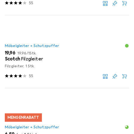
55
Möbelgleiter + Schutzpuffer
EUR
EUR
19,96
19,96
/
1Stk.
Scotch
Filzgleiter
Filzgleiter, 1 Stk.
55
MENGENRABATT
Möbelgleiter + Schutzpuffer