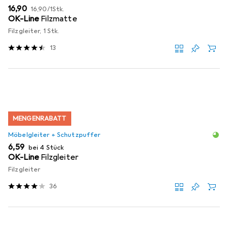
EUR
EUR
16,90
16,90
/
1Stk.
OK-Line
Filzmatte
Filzgleiter, 1 Stk.
13
MENGENRABATT
Möbelgleiter + Schutzpuffer
EUR
6,59
bei 4 Stück
OK-Line
Filzgleiter
Filzgleiter
36