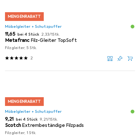
MENGENRABATT
Möbelgleiter + Schutzpuffer
EUR
EUR
11,65
bei 4 Stück
2,33
/
1Stk.
Metafranc
Filz-Gleiter TopSoft
Filzgleiter, 5 Stk.
2
MENGENRABATT
Möbelgleiter + Schutzpuffer
EUR
EUR
9,21
bei 4 Stück
9,21
/
1Stk.
Scotch
Extrembeständige Filzpads
Filzgleiter, 1 Stk.