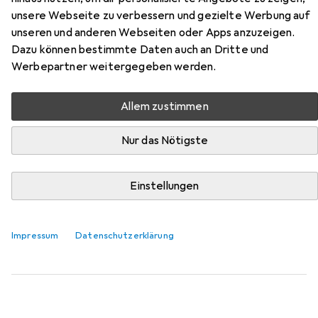
Hier findest du passendes Zubehör zum Produkt
unsere Webseite zu verbessern und gezielte Werbung auf
Relaxdays Mateo aus der Kategorie Möbelgleiter +
unseren und anderen Webseiten oder Apps anzuzeigen.
Schutzpuffer.
Dazu können bestimmte Daten auch an Dritte und
Relevanz
Werbepartner weitergegeben werden.
Produktliste
Allem zustimmen
Nur das Nötigste
MENGENRABATT
Möbelgleiter + Schutzpuffer
Einstellungen
EUR
EUR
4,17
bei 4 Stück
0,26
/
1Stk.
tesa
PROTECT Filzgleiter rund
Filzgleiter, 16 Stk.
Impressum
Datenschutzerklärung
219