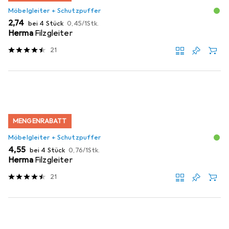
Möbelgleiter + Schutzpuffer
EUR
EUR
2,74
bei 4 Stück
0,45
/
1Stk.
Herma
Filzgleiter
21
MENGENRABATT
Möbelgleiter + Schutzpuffer
EUR
EUR
4,55
bei 4 Stück
0,76
/
1Stk.
Herma
Filzgleiter
21