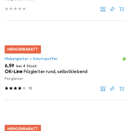
MENGENRABATT
Möbelgleiter + Schutzpuffer
EUR
6,59
bei 4 Stück
OK-Line
Filzgleiter rund, selbstklebend
Filzgleiter
18
MENGENRABATT