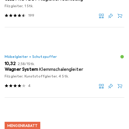
Filzgleiter, 1 Stk.
199
Möbelgleiter + Schutzpuffer
EUR
EUR
10,32
2,58
/
1Stk.
Wagner System
Klemmschalengleiter
Filzgleiter, Kunststoffgleiter, 4 Stk.
4
MENGENRABATT