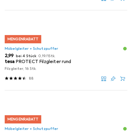
MENGENRABATT
Möbelgleiter + Schutzpuffer
EUR
EUR
2,99
bei 4 Stück
0,19
/
1Stk.
tesa
PROTECT Filzgleiter rund
Filzgleiter, 16 Stk.
88
MENGENRABATT
Möbelgleiter + Schutzpuffer