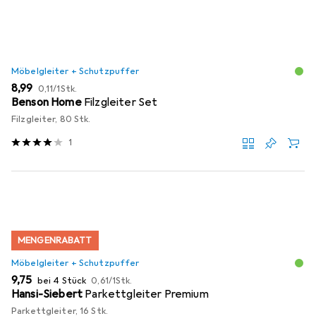
Möbelgleiter + Schutzpuffer
EUR
EUR
8,99
0,11
/
1Stk.
Benson Home
Filzgleiter Set
Filzgleiter, 80 Stk.
1
MENGENRABATT
Möbelgleiter + Schutzpuffer
EUR
EUR
9,75
bei 4 Stück
0,61
/
1Stk.
Hansi-Siebert
Parkettgleiter Premium
Parkettgleiter, 16 Stk.