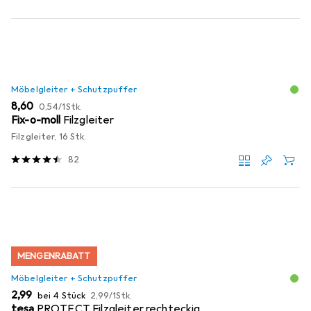
Möbelgleiter + Schutzpuffer
EUR
EUR
8,60
0,54
/
1Stk.
Fix-o-moll
Filzgleiter
Filzgleiter, 16 Stk.
82
MENGENRABATT
Möbelgleiter + Schutzpuffer
EUR
EUR
2,99
bei 4 Stück
2,99
/
1Stk.
tesa
PROTECT Filzgleiter rechteckig