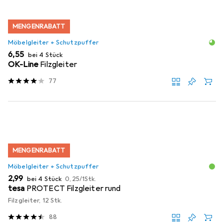
MENGENRABATT
Möbelgleiter + Schutzpuffer
EUR
6,55
bei 4 Stück
OK-Line
Filzgleiter
77
MENGENRABATT
Möbelgleiter + Schutzpuffer
EUR
EUR
2,99
bei 4 Stück
0,25
/
1Stk.
tesa
PROTECT Filzgleiter rund
Filzgleiter, 12 Stk.
88