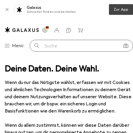
Galaxus
Zur App
Schneller finden und bestellen
Einstellungen
Kundenkonto
Vergleichslisten
Merklisten
Warenkorb
Navigation nach Kategorien
Menü
Suche
Eingangsbereich
Deine Daten. Deine Wahl.
Schuhschrank
Relaxdays Mateo
Zubehör
EUR
58,19
Wenn du nur das Nötigste wählst, erfassen wir mit Cookies
Relaxdays
Mateo
und ähnlichen Technologien Informationen zu deinem Gerät
90 x 28 x 48 cm
und deinem Nutzungsverhalten auf unserer Website. Diese
brauchen wir, um dir bspw. ein sicheres Login und
Basisfunktionen wie den Warenkorb zu ermöglichen.
Zubehör für Relaxdays Mateo
Wenn du allem zustimmst, können wir diese Daten darüber
hinaus nutzen, um dir personalisierte Angebote zu zeigen,