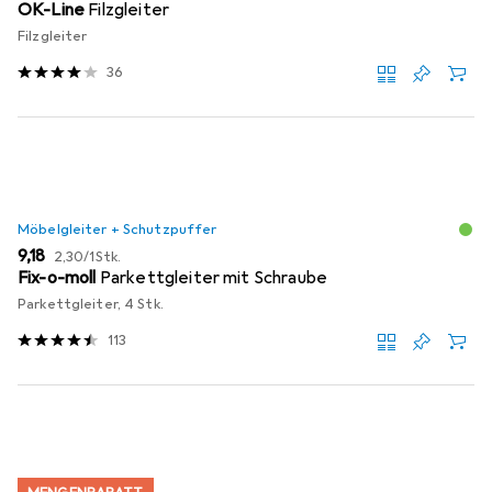
OK-Line
Filzgleiter
Filzgleiter
36
Möbelgleiter + Schutzpuffer
EUR
EUR
9,18
2,30
/
1Stk.
Fix-o-moll
Parkettgleiter mit Schraube
Parkettgleiter, 4 Stk.
113