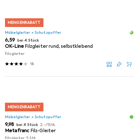
MENGENRABATT
Möbelgleiter + Schutzpuffer
EUR
6,59
bei 4 Stück
OK-Line
Filzgleiter rund, selbstklebend
Filzgleiter
18
MENGENRABATT
Möbelgleiter + Schutzpuffer
EUR
EUR
9,98
bei 4 Stück
2,–
/
1Stk.
Metafranc
Filz-Gleiter
Filzgleiter, 5 Stk.