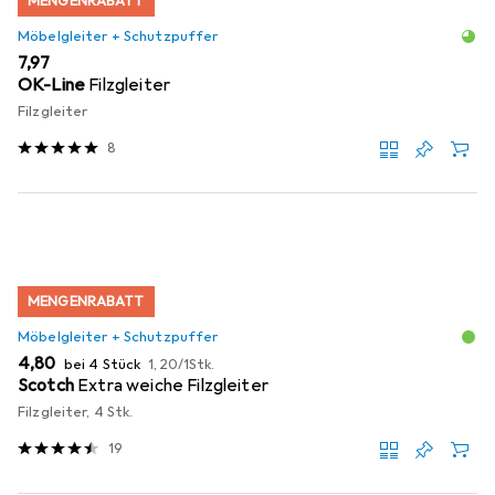
MENGENRABATT
Möbelgleiter + Schutzpuffer
EUR
7,97
OK-Line
Filzgleiter
Filzgleiter
8
MENGENRABATT
Möbelgleiter + Schutzpuffer
EUR
EUR
4,80
bei 4 Stück
1,20
/
1Stk.
Scotch
Extra weiche Filzgleiter
Filzgleiter, 4 Stk.
19