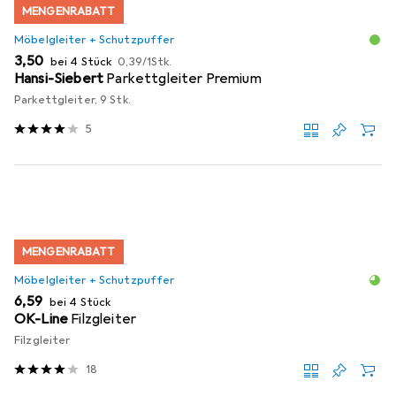
MENGENRABATT
Möbelgleiter + Schutzpuffer
EUR
EUR
3,50
bei 4 Stück
0,39
/
1Stk.
Hansi-Siebert
Parkettgleiter Premium
Parkettgleiter, 9 Stk.
5
MENGENRABATT
Möbelgleiter + Schutzpuffer
EUR
6,59
bei 4 Stück
OK-Line
Filzgleiter
Filzgleiter
18