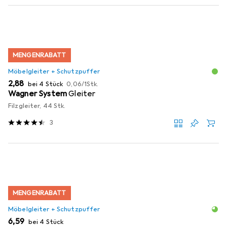
MENGENRABATT
Möbelgleiter + Schutzpuffer
EUR
EUR
2,88
bei 4 Stück
0,06
/
1Stk.
Wagner System
Gleiter
Filzgleiter, 44 Stk.
3
MENGENRABATT
Möbelgleiter + Schutzpuffer
EUR
6,59
bei 4 Stück