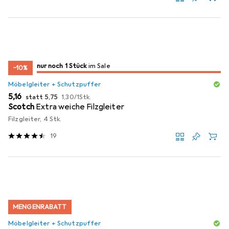
noch 1 Stück
nur noch 1 Stück
im Sale
im Sale
−10%
Möbelgleiter + Schutzpuffer
EUR
EUR
EUR
5,16
statt
5,75
1,30
/
1Stk.
Scotch
Extra weiche Filzgleiter
Filzgleiter, 4 Stk.
19
MENGENRABATT
Möbelgleiter + Schutzpuffer