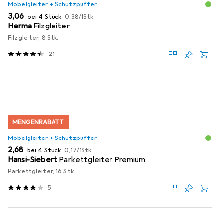
Möbelgleiter + Schutzpuffer
EUR
EUR
3,06
bei 4 Stück
0,38
/
1Stk.
Herma
Filzgleiter
Filzgleiter, 8 Stk.
21
MENGENRABATT
Möbelgleiter + Schutzpuffer
EUR
EUR
2,68
bei 4 Stück
0,17
/
1Stk.
Hansi-Siebert
Parkettgleiter Premium
Parkettgleiter, 16 Stk.
5