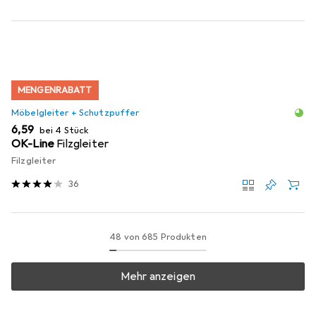
MENGENRABATT
Möbelgleiter + Schutzpuffer
EUR
6,59
bei 4 Stück
OK-Line
Filzgleiter
Filzgleiter
36
48 von 685 Produkten
Mehr anzeigen