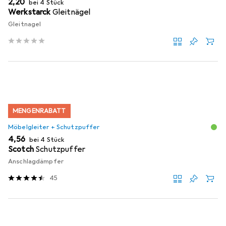
EUR
2,20
bei 4 Stück
Werkstarck
Gleitnägel
Gleitnagel
MENGENRABATT
Möbelgleiter + Schutzpuffer
EUR
4,56
bei 4 Stück
Scotch
Schutzpuffer
Anschlagdämpfer
45