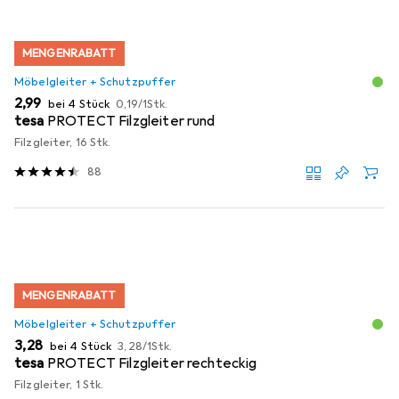
MENGENRABATT
Möbelgleiter + Schutzpuffer
EUR
EUR
2,99
bei 4 Stück
0,19
/
1Stk.
tesa
PROTECT Filzgleiter rund
Filzgleiter, 16 Stk.
88
MENGENRABATT
Möbelgleiter + Schutzpuffer
EUR
EUR
3,28
bei 4 Stück
3,28
/
1Stk.
tesa
PROTECT Filzgleiter rechteckig
Filzgleiter, 1 Stk.