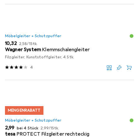
Möbelgleiter + Schutzpuffer
EUR
EUR
10,32
2,58
/
1Stk.
Wagner System
Klemmschalengleiter
Filzgleiter, Kunststoffgleiter, 4 Stk.
4
MENGENRABATT
Möbelgleiter + Schutzpuffer
EUR
EUR
2,99
bei 4 Stück
2,99
/
1Stk.
tesa
PROTECT Filzgleiter rechteckig