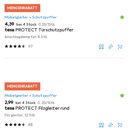
MENGENRABATT
Möbelgleiter + Schutzpuffer
EUR
EUR
4,39
bei 4 Stück
0,55
/
1Stk.
tesa
PROTECT Türschutzpuffer
Anschlagdämpfer, 8 Stk.
97
MENGENRABATT
Möbelgleiter + Schutzpuffer
EUR
EUR
2,99
bei 4 Stück
0,25
/
1Stk.
tesa
PROTECT Filzgleiter rund
Filzgleiter, 12 Stk.
88