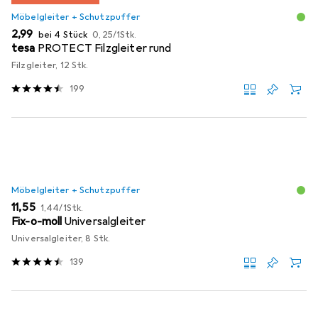
Möbelgleiter + Schutzpuffer
EUR
EUR
2,99
bei 4 Stück
0,25
/
1Stk.
tesa
PROTECT Filzgleiter rund
Filzgleiter, 12 Stk.
199
Möbelgleiter + Schutzpuffer
EUR
EUR
11,55
1,44
/
1Stk.
Fix-o-moll
Universalgleiter
Universalgleiter, 8 Stk.
139