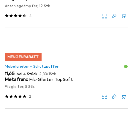
Anschlagdämpfer, 12 Stk.
4
MENGENRABATT
Möbelgleiter + Schutzpuffer
EUR
EUR
11,65
bei 4 Stück
2,33
/
1Stk.
Metafranc
Filz-Gleiter TopSoft
Filzgleiter, 5 Stk.
2