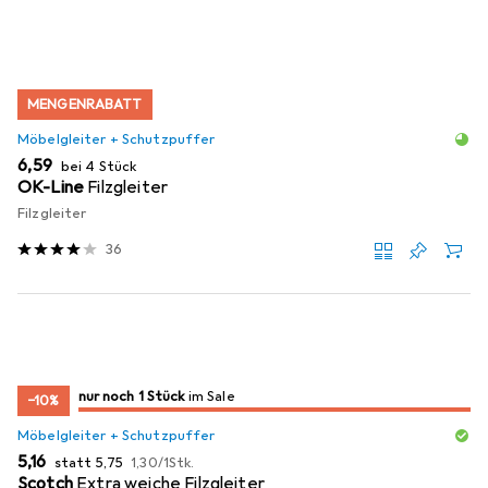
MENGENRABATT
Möbelgleiter + Schutzpuffer
EUR
6,59
bei 4 Stück
OK-Line
Filzgleiter
Filzgleiter
36
noch 1 Stück
nur noch 1 Stück
im Sale
im Sale
−10%
Möbelgleiter + Schutzpuffer
EUR
EUR
EUR
5,16
statt
5,75
1,30
/
1Stk.
Scotch
Extra weiche Filzgleiter