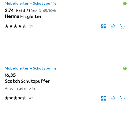
Möbelgleiter + Schutzpuffer
EUR
EUR
2,74
bei 4 Stück
0,45
/
1Stk.
Herma
Filzgleiter
21
Möbelgleiter + Schutzpuffer
EUR
16,35
Scotch
Schutzpuffer
Anschlagdämpfer
45