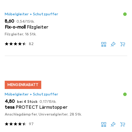
Möbelgleiter + Schutzpuffer
EUR
EUR
8,60
0,54
/
1Stk.
Fix-o-moll
Filzgleiter
Filzgleiter, 16 Stk.
82
MENGENRABATT
Möbelgleiter + Schutzpuffer
EUR
EUR
4,80
bei 4 Stück
0,17
/
1Stk.
tesa
PROTECT Lärmstopper
Anschlagdämpfer, Universalgleiter, 28 Stk.
97