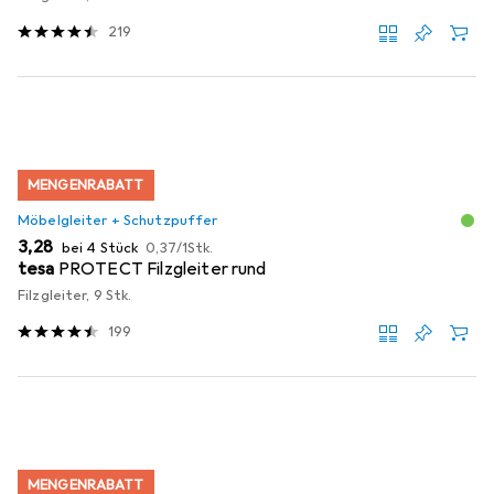
219
MENGENRABATT
Möbelgleiter + Schutzpuffer
EUR
EUR
3,28
bei 4 Stück
0,37
/
1Stk.
tesa
PROTECT Filzgleiter rund
Filzgleiter, 9 Stk.
199
MENGENRABATT