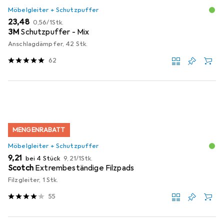
Möbelgleiter + Schutzpuffer
EUR
EUR
23,48
0,56
/
1Stk.
3M
Schutzpuffer - Mix
Anschlagdämpfer, 42 Stk.
62
MENGENRABATT
Möbelgleiter + Schutzpuffer
EUR
EUR
9,21
bei 4 Stück
9,21
/
1Stk.
Scotch
Extrembeständige Filzpads
Filzgleiter, 1 Stk.
55