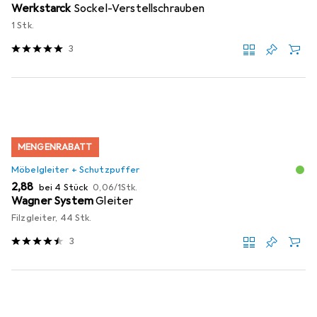
Werkstarck
Sockel-Verstellschrauben
1 Stk.
3
MENGENRABATT
Möbelgleiter + Schutzpuffer
EUR
EUR
2,88
bei 4 Stück
0,06
/
1Stk.
Wagner System
Gleiter
Filzgleiter, 44 Stk.
3