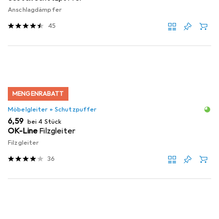
Anschlagdämpfer
45
MENGENRABATT
Möbelgleiter + Schutzpuffer
EUR
6,59
bei 4 Stück
OK-Line
Filzgleiter
Filzgleiter
36