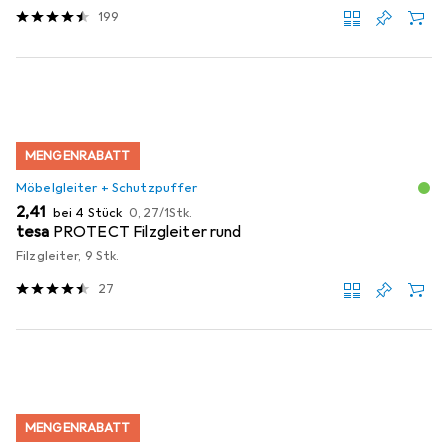
199
MENGENRABATT
Möbelgleiter + Schutzpuffer
EUR
EUR
2,41
bei 4 Stück
0,27
/
1Stk.
tesa
PROTECT Filzgleiter rund
Filzgleiter, 9 Stk.
27
MENGENRABATT