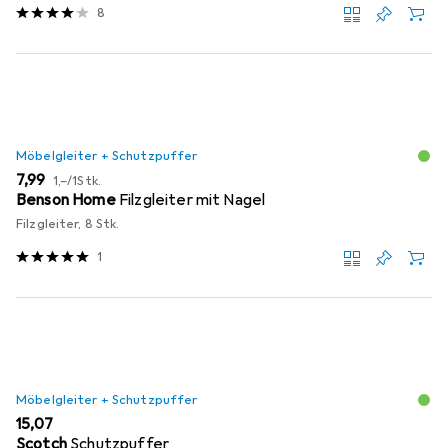
8
Möbelgleiter + Schutzpuffer
EUR
EUR
7,99
1,–
/
1Stk.
Benson Home
Filzgleiter mit Nagel
Filzgleiter, 8 Stk.
1
Möbelgleiter + Schutzpuffer
EUR
15,07
Scotch
Schutzpuffer