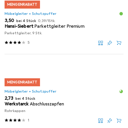
MENGENRABATT
Möbelgleiter + Schutzpuffer
EUR
EUR
3,50
bei 4 Stück
0,39
/
1Stk.
Hansi-Siebert
Parkettgleiter Premium
Parkettgleiter, 9 Stk.
5
MENGENRABATT
Möbelgleiter + Schutzpuffer
EUR
2,73
bei 4 Stück
Werkstarck
Abschlusszapfen
Rohrkappen
1