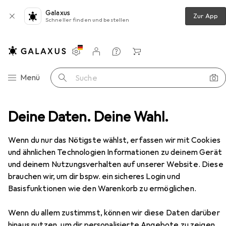
Galaxus
Zur App
Schneller finden und bestellen
Einstellungen
Kundenkonto
Vergleichslisten
Merklisten
Warenkorb
Navigation nach Kategorien
Menü
Suche
immer
Deine Daten. Deine Wahl.
Regal
VCM Holz Stand Regal Mendas 3fach
Zubehör
Wenn du nur das Nötigste wählst, erfassen wir mit Cookies
und ähnlichen Technologien Informationen zu deinem Gerät
EUR
40,–
und deinem Nutzungsverhalten auf unserer Website. Diese
VCM
Holz Stand Regal Mendas 3fach
brauchen wir, um dir bspw. ein sicheres Login und
34 x 30 x 107 cm
Basisfunktionen wie den Warenkorb zu ermöglichen.
Wenn du allem zustimmst, können wir diese Daten darüber
hinaus nutzen, um dir personalisierte Angebote zu zeigen,