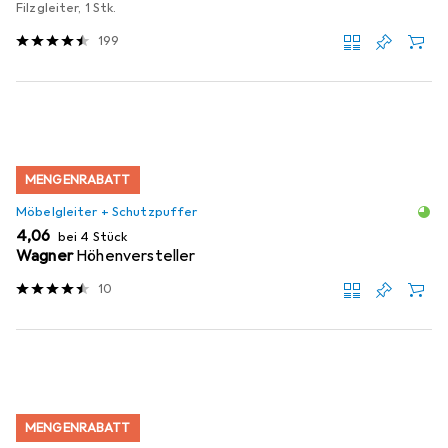
Filzgleiter, 1 Stk.
199
MENGENRABATT
Möbelgleiter + Schutzpuffer
EUR
4,06
bei 4 Stück
Wagner
Höhenversteller
10
MENGENRABATT