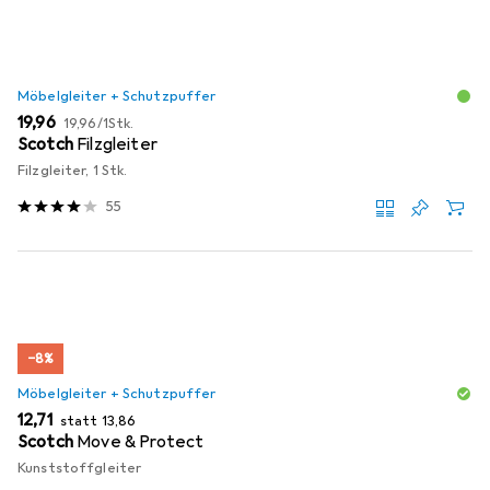
Möbelgleiter + Schutzpuffer
EUR
EUR
19,96
19,96
/
1Stk.
Scotch
Filzgleiter
Filzgleiter, 1 Stk.
55
−8%
Möbelgleiter + Schutzpuffer
EUR
EUR
12,71
statt
13,86
Scotch
Move & Protect
Kunststoffgleiter