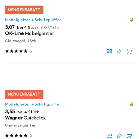
MENGENRABATT
Möbelgleiter + Schutzpuffer
EUR
EUR
3,07
bei 4 Stück
3,07
/
1Stk.
OK-Line
Möbelgleiter
Gleitnagel, 1 Stk.
2
MENGENRABATT
Möbelgleiter + Schutzpuffer
EUR
3,55
bei 4 Stück
Wagner
Quickclick
Universalgleiter
2