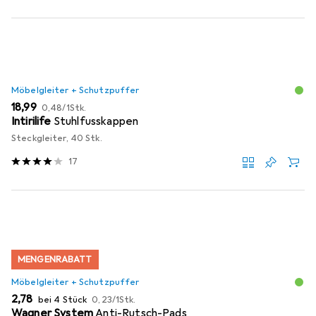
Möbelgleiter + Schutzpuffer
EUR
EUR
18,99
0,48
/
1Stk.
Intirilife
Stuhlfusskappen
Steckgleiter, 40 Stk.
17
MENGENRABATT
Möbelgleiter + Schutzpuffer
EUR
EUR
2,78
bei 4 Stück
0,23
/
1Stk.
Wagner System
Anti-Rutsch-Pads