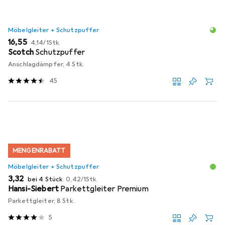
Möbelgleiter + Schutzpuffer
EUR
EUR
16,55
4,14
/
1Stk.
Scotch
Schutzpuffer
Anschlagdämpfer, 4 Stk.
45
MENGENRABATT
Möbelgleiter + Schutzpuffer
EUR
EUR
3,32
bei 4 Stück
0,42
/
1Stk.
Hansi-Siebert
Parkettgleiter Premium
Parkettgleiter, 8 Stk.
5