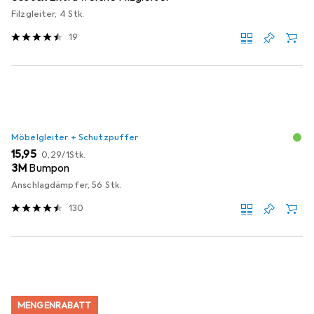
Filzgleiter, 4 Stk.
19
Möbelgleiter + Schutzpuffer
EUR
EUR
15,95
0,29
/
1Stk.
3M
Bumpon
Anschlagdämpfer, 56 Stk.
130
MENGENRABATT