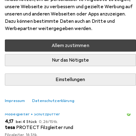
unsere Webseite zu verbessern und gezielte Werbung auf
unseren und anderen Webseiten oder Apps anzuzeigen.
Zubehör für VCM Holz Stand
Dazu können bestimmte Daten auch an Dritte und
Regal Mendas 3fach
Werbepartner weitergegeben werden.
Hier findest du passendes Zubehör zum Produkt VCM
Allem zustimmen
Holz Stand Regal Mendas 3fach aus der Kategorie
Möbelgleiter + Schutzpuffer.
Nur das Nötigste
Relevanz
Produktliste
Einstellungen
Impressum
Datenschutzerklärung
MENGENRABATT
Möbelgleiter + Schutzpuffer
EUR
EUR
4,17
bei 4 Stück
0,26
/
1Stk.
tesa
PROTECT Filzgleiter rund
Filzgleiter, 16 Stk.