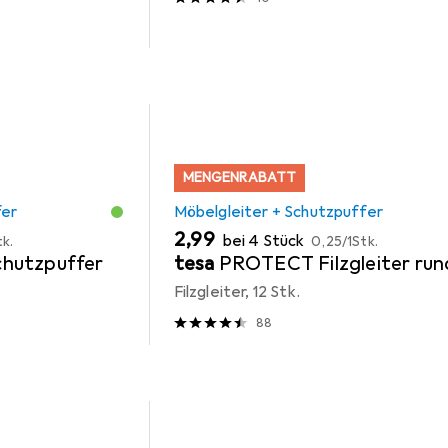
MENGENRABATT
fer
Möbelgleiter + Schutzpuffer
EUR
EUR
2,99
bei 4 Stück
tk.
0,25
/
1Stk.
hutzpuffer
tesa
PROTECT Filzgleiter run
Filzgleiter, 12 Stk.
88