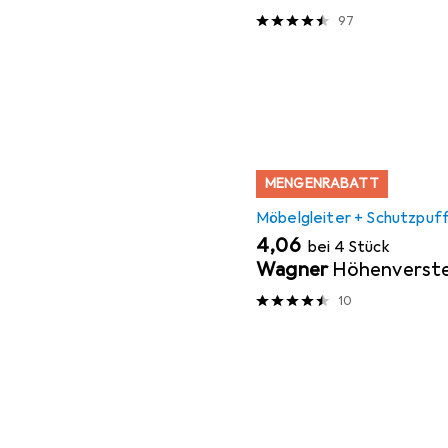
97
MENGENRABATT
Möbelgleiter + Schutzpuf
EUR
4,06
bei 4 Stück
Wagner
Höhenverste
10