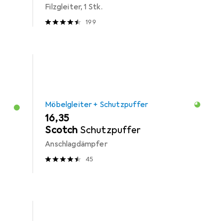
Filzgleiter, 1 Stk.
199
Möbelgleiter + Schutzpuffer
EUR
16,35
Scotch
Schutzpuffer
Anschlagdämpfer
45