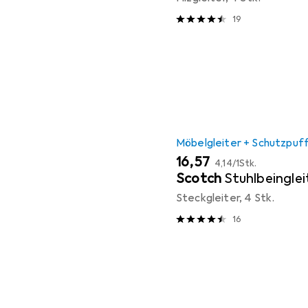
19
Möbelgleiter + Schutzpuf
EUR
EUR
16,57
4,14
/
1Stk.
Scotch
Stuhlbeinglei
Steckgleiter, 4 Stk.
16