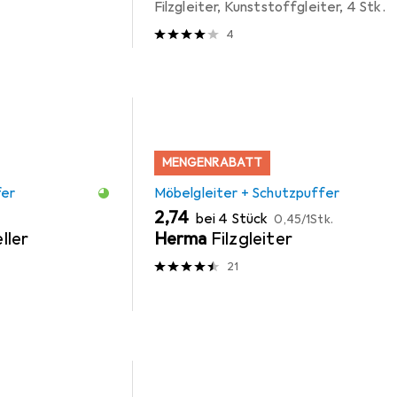
Filzgleiter, Kunststoffgleiter, 4 Stk.
4
MENGENRABATT
fer
Möbelgleiter + Schutzpuffer
EUR
EUR
2,74
bei 4 Stück
0,45
/
1Stk.
ller
Herma
Filzgleiter
21