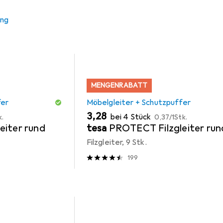
ung
MENGENRABATT
fer
Möbelgleiter + Schutzpuffer
EUR
EUR
3,28
bei 4 Stück
k.
0,37
/
1Stk.
eiter rund
tesa
PROTECT Filzgleiter run
Filzgleiter, 9 Stk.
199