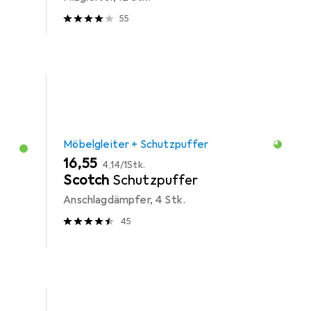
55
Möbelgleiter + Schutzpuffer
EUR
EUR
16,55
4,14
/
1Stk.
Scotch
Schutzpuffer
Anschlagdämpfer, 4 Stk.
45