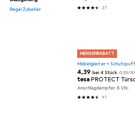
27
Regal Zubehör
MENGENRABATT
Möbelgleiter + Schutzpuf
EUR
EUR
4,39
bei 4 Stück
0,55
/
1S
tesa
PROTECT Türsc
Anschlagdämpfer, 8 Stk.
97