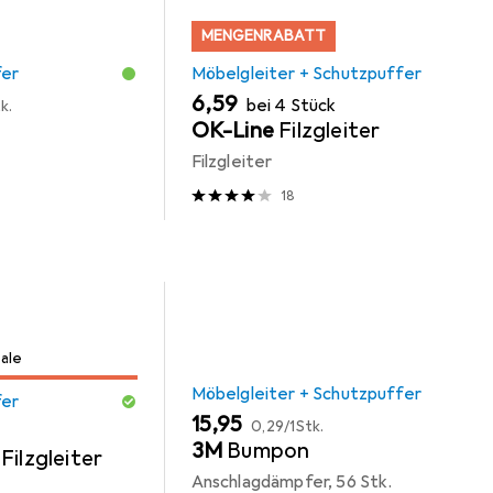
MENGENRABATT
fer
Möbelgleiter + Schutzpuffer
EUR
6,59
bei 4 Stück
k.
OK-Line
Filzgleiter
Filzgleiter
18
Sale
Möbelgleiter + Schutzpuffer
fer
EUR
EUR
15,95
0,29
/
1Stk.
3M
Bumpon
Filzgleiter
Anschlagdämpfer, 56 Stk.