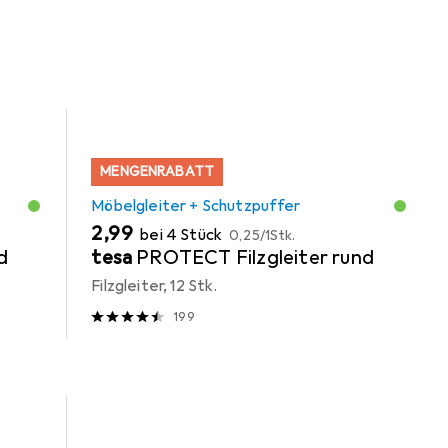
MENGENRABATT
Möbelgleiter + Schutzpuffer
EUR
EUR
2,99
bei 4 Stück
0,25
/
1Stk.
d
tesa
PROTECT Filzgleiter rund
Filzgleiter, 12 Stk.
199