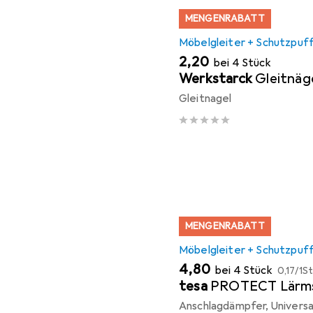
MENGENRABATT
Möbelgleiter + Schutzpuf
EUR
2,20
bei 4 Stück
Werkstarck
Gleitnäg
Gleitnagel
MENGENRABATT
Möbelgleiter + Schutzpuf
EUR
EUR
4,80
bei 4 Stück
0,17
/
1St
tesa
PROTECT Lärm
Anschlagdämpfer, Universal