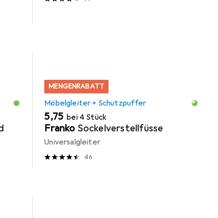
MENGENRABATT
Möbelgleiter + Schutzpuffer
EUR
5,75
bei 4 Stück
d
Franko
Sockelverstellfüsse
Universalgleiter
46