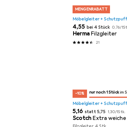
MENGENRABATT
Möbelgleiter + Schutzpuf
EUR
EUR
4,55
bei 4 Stück
0,76
/
1St
Herma
Filzgleiter
21
noch 1 Stück
nur noch 1 Stück
im Sale
im 
−10%
Möbelgleiter + Schutzpuf
EUR
EUR
EUR
5,16
statt
5,75
1,30
/
1Stk.
Scotch
Extra weiche 
Filzgleiter, 4 Stk.