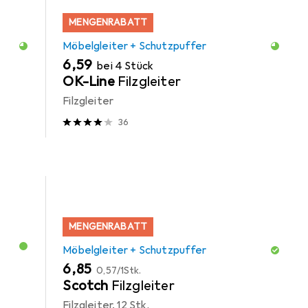
MENGENRABATT
Möbelgleiter + Schutzpuffer
EUR
6,59
bei 4 Stück
OK-Line
Filzgleiter
Filzgleiter
36
MENGENRABATT
Möbelgleiter + Schutzpuffer
EUR
EUR
6,85
0,57
/
1Stk.
Scotch
Filzgleiter
Filzgleiter, 12 Stk.