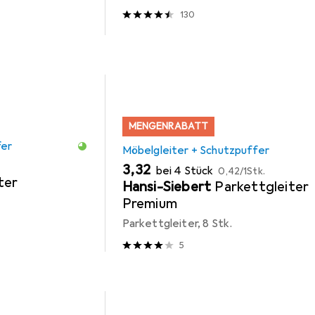
130
MENGENRABATT
fer
Möbelgleiter + Schutzpuffer
EUR
EUR
3,32
bei 4 Stück
0,42
/
1Stk.
ter
Hansi-Siebert
Parkettgleiter
Premium
Parkettgleiter, 8 Stk.
5