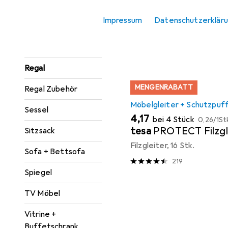
Konsolentisch
Sortieren nach
:
Relevanz
Impressum
Datenschutzerklär
Paravent +
Produktliste
Raumteiler
Regal
MENGENRABATT
Regal Zubehör
Möbelgleiter + Schutzpuf
Sessel
EUR
EUR
4,17
bei 4 Stück
0,26
/
1St
tesa
PROTECT Filzgl
Sitzsack
Filzgleiter, 16 Stk.
Sofa + Bettsofa
219
Spiegel
TV Möbel
Vitrine +
Buffetschrank