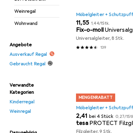
Weinregal
Möbelgleiter + Schutzpuf
EUR
EUR
11,55
Wohnwand
1,44
/
1Stk.
Fix-o-moll
Universalg
Universalgleiter, 8 Stk.
Angebote
139
Ausverkauf Regal
Gebraucht Regal
Verwandte
Kategorien
MENGENRABATT
Kinderregal
Möbelgleiter + Schutzpuf
Weinregal
EUR
EUR
2,41
bei 4 Stück
0,27
/
1St
tesa
PROTECT Filzgl
Filzgleiter, 9 Stk.
Dazugehörig