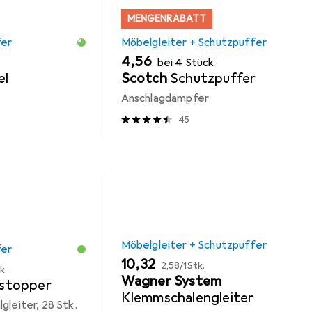
MENGENRABATT
fer
Möbelgleiter + Schutzpuffer
EUR
4,56
bei 4 Stück
el
Scotch
Schutzpuffer
Anschlagdämpfer
45
Möbelgleiter + Schutzpuffer
fer
EUR
EUR
10,32
2,58
/
1Stk.
k.
Wagner System
stopper
Klemmschalengleiter
gleiter, 28 Stk.