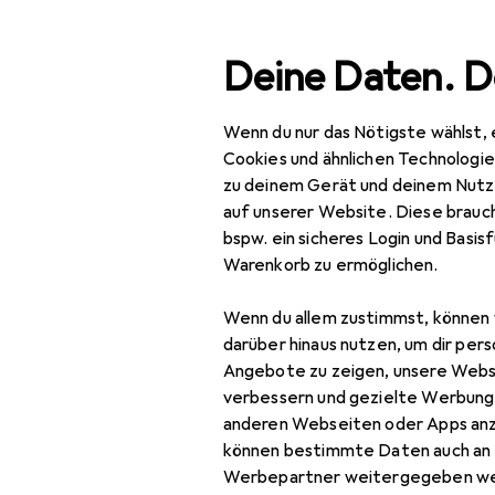
Suche
Deine Daten. D
Wenn du nur das Nötigste wählst, 
Navigation nach Kategorien
Gesamtsortiment
Woh
Gesamtsortiment
Cookies und ähnlichen Technologi
zu deinem Gerät und deinem Nutz
Wohnen
auf unserer Website. Diese brauch
EU
63
bspw. ein sicheres Login und Basis
Möbel
V
Warenkorb zu ermöglichen.
Wohnzimmer
108
Wenn du allem zustimmst, können 
Couchtisch +
darüber hinaus nutzen, um dir pers
Beistelltisch
Angebote zu zeigen, unsere Webs
verbessern und gezielte Werbung
Hocker + Pouf
Zubehör für
anderen Webseiten oder Apps an
können bestimmte Daten auch an 
Kommode +
Werbepartner weitergegeben we
Sideboard
Hier findest du passendes