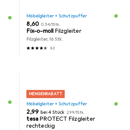
Möbelgleiter + Schutzpuffer
EUR
EUR
8,60
0,54
/
1Stk.
Fix-o-moll
Filzgleiter
Filzgleiter, 16 Stk.
82
MENGENRABATT
Möbelgleiter + Schutzpuffer
EUR
EUR
2,99
bei 4 Stück
2,99
/
1Stk.
tesa
PROTECT Filzgleiter
rechteckig