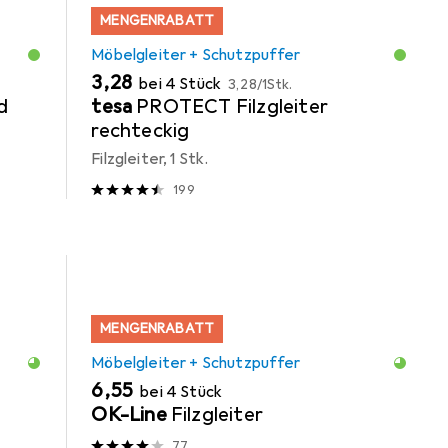
MENGENRABATT
Möbelgleiter + Schutzpuffer
EUR
EUR
3,28
bei 4 Stück
3,28
/
1Stk.
d
tesa
PROTECT Filzgleiter
rechteckig
Filzgleiter, 1 Stk.
199
MENGENRABATT
Möbelgleiter + Schutzpuffer
EUR
6,55
bei 4 Stück
OK-Line
Filzgleiter
77