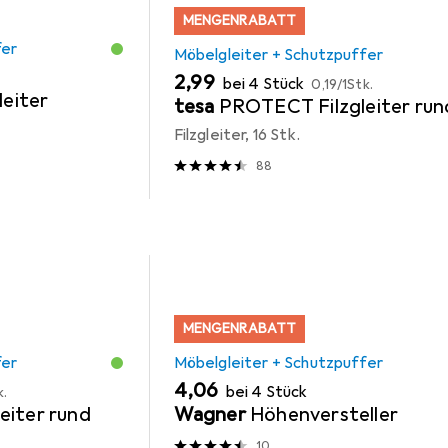
MENGENRABATT
fer
Möbelgleiter + Schutzpuffer
EUR
EUR
2,99
bei 4 Stück
0,19
/
1Stk.
leiter
tesa
PROTECT Filzgleiter run
Filzgleiter, 16 Stk.
88
MENGENRABATT
fer
Möbelgleiter + Schutzpuffer
EUR
4,06
bei 4 Stück
k.
eiter rund
Wagner
Höhenversteller
10