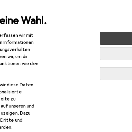
eine Wahl.
erfassen wir mit
nen
Möbel
Wohnzimmer
Regal
VCM Holz Stand T
en Informationen
ungsverhalten
en wir, um dir
R
,50
funktionen wie den
CM
Holz Stand Treppenregal 6 Fächer Nitas
 x 29 x 105 cm
wir diese Daten
onalisierte
eite zu
 auf unseren und
 VCM Holz Stand Treppenrega
zuzeigen. Dazu
Dritte und
rden.
 Zubehör zum Produkt VCM Holz Stand Treppenregal 6 Fächer N