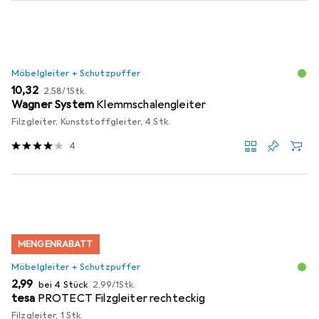
Möbelgleiter + Schutzpuffer
EUR
EUR
10,32
2,58
/
1Stk.
Wagner System
Klemmschalengleiter
Filzgleiter, Kunststoffgleiter, 4 Stk.
4
MENGENRABATT
Möbelgleiter + Schutzpuffer
EUR
EUR
2,99
bei 4 Stück
2,99
/
1Stk.
tesa
PROTECT Filzgleiter rechteckig
Filzgleiter, 1 Stk.