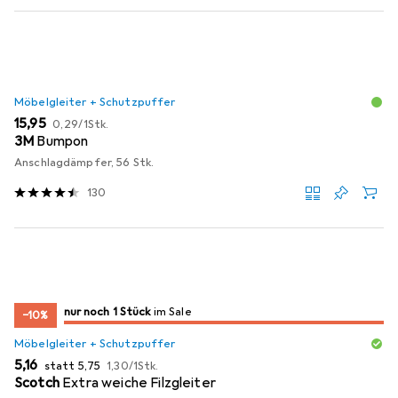
Möbelgleiter + Schutzpuffer
EUR
EUR
15,95
0,29
/
1Stk.
3M
Bumpon
Anschlagdämpfer, 56 Stk.
130
noch 1 Stück
nur noch 1 Stück
im Sale
im Sale
−10%
Möbelgleiter + Schutzpuffer
EUR
EUR
EUR
5,16
statt
5,75
1,30
/
1Stk.
Scotch
Extra weiche Filzgleiter