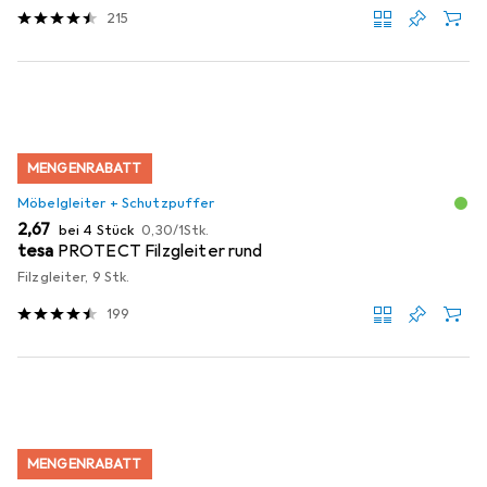
215
MENGENRABATT
Möbelgleiter + Schutzpuffer
EUR
EUR
2,67
bei 4 Stück
0,30
/
1Stk.
tesa
PROTECT Filzgleiter rund
Filzgleiter, 9 Stk.
199
MENGENRABATT