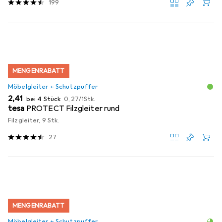
199
MENGENRABATT
Möbelgleiter + Schutzpuffer
EUR
EUR
2,41
bei 4 Stück
0,27
/
1Stk.
tesa
PROTECT Filzgleiter rund
Filzgleiter, 9 Stk.
27
MENGENRABATT
Möbelgleiter + Schutzpuffer