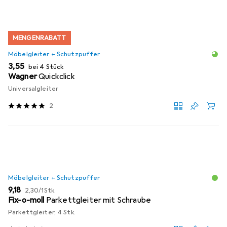
MENGENRABATT
Möbelgleiter + Schutzpuffer
EUR
3,55
bei 4 Stück
Wagner
Quickclick
Universalgleiter
2
Möbelgleiter + Schutzpuffer
EUR
EUR
9,18
2,30
/
1Stk.
Fix-o-moll
Parkettgleiter mit Schraube
Parkettgleiter, 4 Stk.