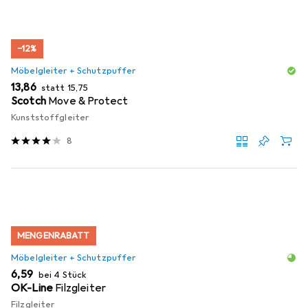
−12%
Möbelgleiter + Schutzpuffer
EUR
EUR
13,86
statt
15,75
Scotch
Move & Protect
Kunststoffgleiter
8
MENGENRABATT
Möbelgleiter + Schutzpuffer
EUR
6,59
bei 4 Stück
OK-Line
Filzgleiter
Filzgleiter