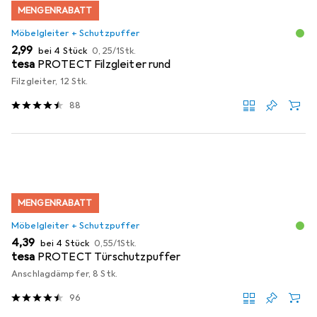
MENGENRABATT
Möbelgleiter + Schutzpuffer
EUR
EUR
2,99
bei 4 Stück
0,25
/
1Stk.
tesa
PROTECT Filzgleiter rund
Filzgleiter, 12 Stk.
88
MENGENRABATT
Möbelgleiter + Schutzpuffer
EUR
EUR
4,39
bei 4 Stück
0,55
/
1Stk.
tesa
PROTECT Türschutzpuffer
Anschlagdämpfer, 8 Stk.
96