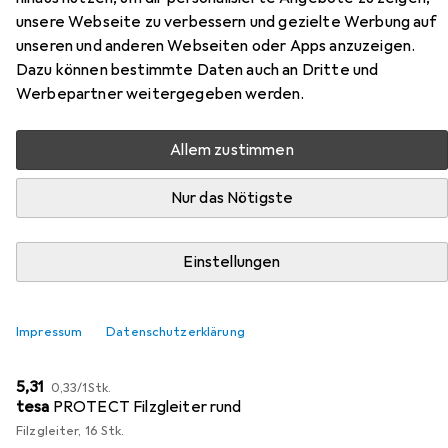
unsere Webseite zu verbessern und gezielte Werbung auf
unseren und anderen Webseiten oder Apps anzuzeigen.
Dazu können bestimmte Daten auch an Dritte und
Werbepartner weitergegeben werden.
Zubehör für VCM Megosa Maxi
Allem zustimmen
Hier findest du passendes Zubehör zum Produkt VCM
Megosa Maxi aus der Kategorie Möbelgleiter +
Nur das Nötigste
Schutzpuffer.
Relevanz
Einstellungen
Produktliste
Impressum
Datenschutzerklärung
Möbelgleiter + Schutzpuffer
EUR
EUR
5,31
0,33
/
1Stk.
tesa
PROTECT Filzgleiter rund
Filzgleiter, 16 Stk.