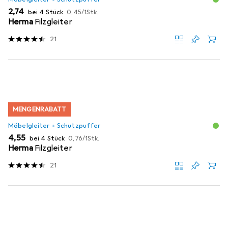
EUR
EUR
2,74
bei 4 Stück
0,45
/
1Stk.
Herma
Filzgleiter
21
MENGENRABATT
Möbelgleiter + Schutzpuffer
EUR
EUR
4,55
bei 4 Stück
0,76
/
1Stk.
Herma
Filzgleiter
21