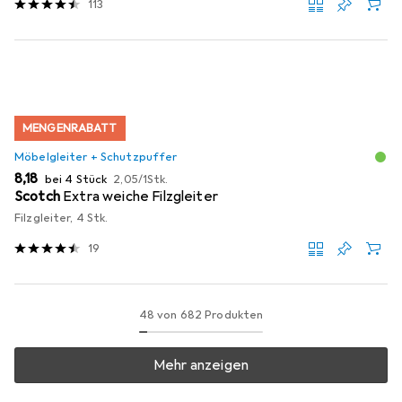
113
MENGENRABATT
Möbelgleiter + Schutzpuffer
EUR
EUR
8,18
bei 4 Stück
2,05
/
1Stk.
Scotch
Extra weiche Filzgleiter
Filzgleiter, 4 Stk.
19
48 von 682 Produkten
Mehr anzeigen