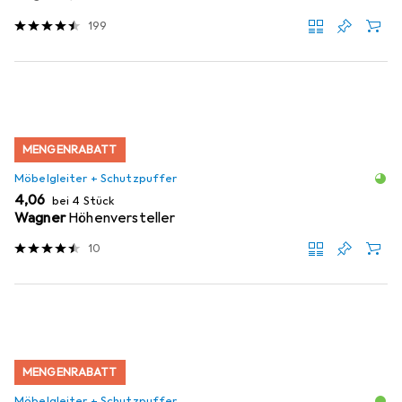
199
MENGENRABATT
Möbelgleiter + Schutzpuffer
EUR
4,06
bei 4 Stück
Wagner
Höhenversteller
10
MENGENRABATT
Möbelgleiter + Schutzpuffer