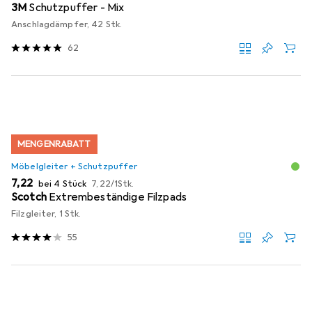
3M
Schutzpuffer - Mix
Anschlagdämpfer, 42 Stk.
62
MENGENRABATT
Möbelgleiter + Schutzpuffer
EUR
EUR
7,22
bei 4 Stück
7,22
/
1Stk.
Scotch
Extrembeständige Filzpads
Filzgleiter, 1 Stk.
55