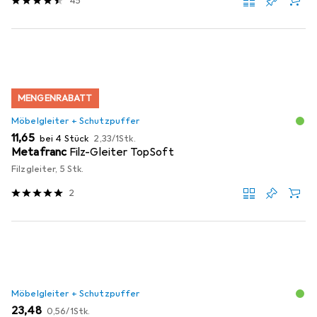
45
MENGENRABATT
Möbelgleiter + Schutzpuffer
EUR
EUR
11,65
bei 4 Stück
2,33
/
1Stk.
Metafranc
Filz-Gleiter TopSoft
Filzgleiter, 5 Stk.
2
Möbelgleiter + Schutzpuffer
EUR
EUR
23,48
0,56
/
1Stk.