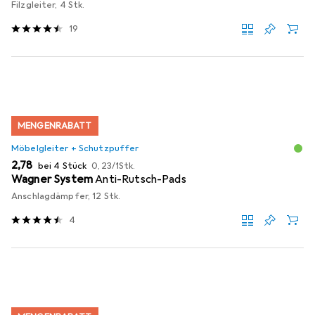
Filzgleiter, 4 Stk.
19
MENGENRABATT
Möbelgleiter + Schutzpuffer
EUR
EUR
2,78
bei 4 Stück
0,23
/
1Stk.
Wagner System
Anti-Rutsch-Pads
Anschlagdämpfer, 12 Stk.
4