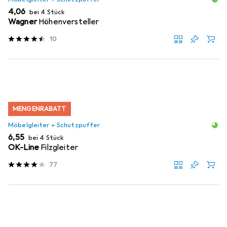
EUR
4,06
bei 4 Stück
Wagner
Höhenversteller
10
MENGENRABATT
Möbelgleiter + Schutzpuffer
EUR
6,55
bei 4 Stück
OK-Line
Filzgleiter
77