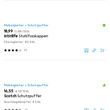
Möbelgleiter + Schutzpuffer
EUR
EUR
18,99
0,48
/
1Stk.
Intirilife
Stuhlfusskappen
Steckgleiter, 40 Stk.
17
Möbelgleiter + Schutzpuffer
EUR
EUR
16,55
4,14
/
1Stk.
Scotch
Schutzpuffer
Anschlagdämpfer, 4 Stk.