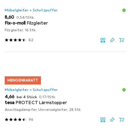
Möbelgleiter + Schutzpuffer
EUR
EUR
8,60
0,54
/
1Stk.
Fix-o-moll
Filzgleiter
Filzgleiter, 16 Stk.
82
MENGENRABATT
Möbelgleiter + Schutzpuffer
EUR
EUR
4,66
bei 4 Stück
0,17
/
1Stk.
tesa
PROTECT Lärmstopper
Anschlagdämpfer, Universalgleiter, 28 Stk.
96