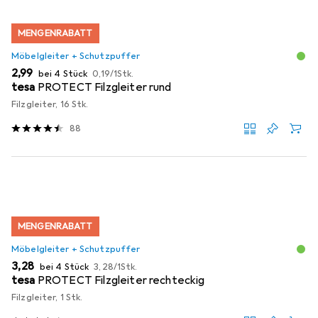
MENGENRABATT
Möbelgleiter + Schutzpuffer
EUR
EUR
2,99
bei 4 Stück
0,19
/
1Stk.
tesa
PROTECT Filzgleiter rund
Filzgleiter, 16 Stk.
88
MENGENRABATT
Möbelgleiter + Schutzpuffer
EUR
EUR
3,28
bei 4 Stück
3,28
/
1Stk.
tesa
PROTECT Filzgleiter rechteckig
Filzgleiter, 1 Stk.