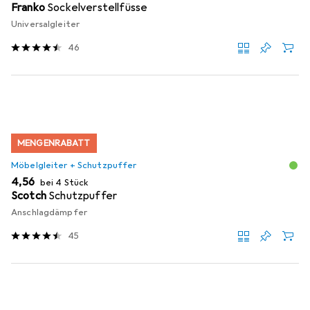
Franko
Sockelverstellfüsse
Universalgleiter
46
MENGENRABATT
Möbelgleiter + Schutzpuffer
EUR
4,56
bei 4 Stück
Scotch
Schutzpuffer
Anschlagdämpfer
45