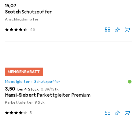
EUR
15,07
Scotch
Schutzpuffer
Anschlagdämpfer
45
MENGENRABATT
Möbelgleiter + Schutzpuffer
EUR
EUR
3,50
bei 4 Stück
0,39
/
1Stk.
Hansi-Siebert
Parkettgleiter Premium
Parkettgleiter, 9 Stk.
5