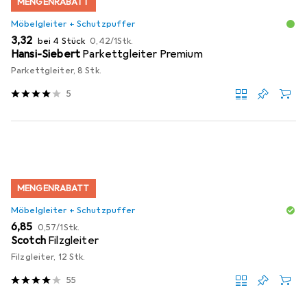
MENGENRABATT
Möbelgleiter + Schutzpuffer
EUR
EUR
3,32
bei 4 Stück
0,42
/
1Stk.
Hansi-Siebert
Parkettgleiter Premium
Parkettgleiter, 8 Stk.
5
MENGENRABATT
Möbelgleiter + Schutzpuffer
EUR
EUR
6,85
0,57
/
1Stk.
Scotch
Filzgleiter
Filzgleiter, 12 Stk.
55