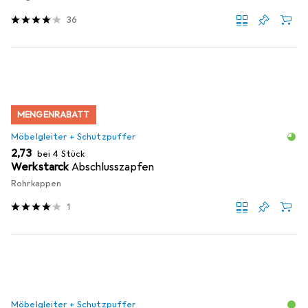
36
MENGENRABATT
Möbelgleiter + Schutzpuffer
EUR
2,73
bei 4 Stück
Werkstarck
Abschlusszapfen
Rohrkappen
1
Möbelgleiter + Schutzpuffer