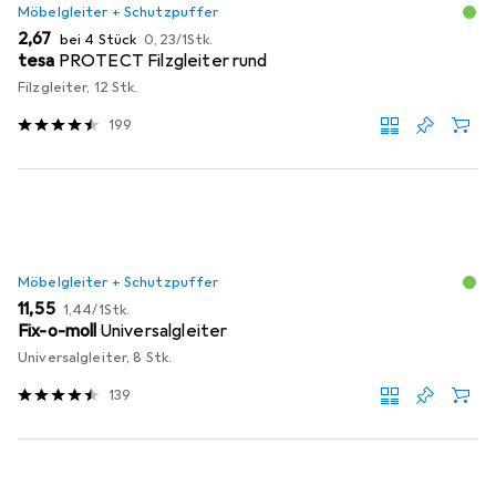
Möbelgleiter + Schutzpuffer
EUR
EUR
2,67
bei 4 Stück
0,23
/
1Stk.
tesa
PROTECT Filzgleiter rund
Filzgleiter, 12 Stk.
199
Möbelgleiter + Schutzpuffer
EUR
EUR
11,55
1,44
/
1Stk.
Fix-o-moll
Universalgleiter
Universalgleiter, 8 Stk.
139