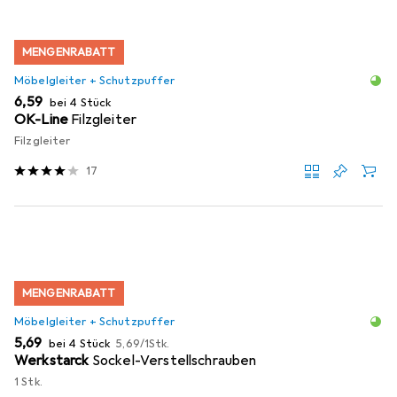
MENGENRABATT
Möbelgleiter + Schutzpuffer
EUR
6,59
bei 4 Stück
OK-Line
Filzgleiter
Filzgleiter
17
MENGENRABATT
Möbelgleiter + Schutzpuffer
EUR
EUR
5,69
bei 4 Stück
5,69
/
1Stk.
Werkstarck
Sockel-Verstellschrauben
1 Stk.