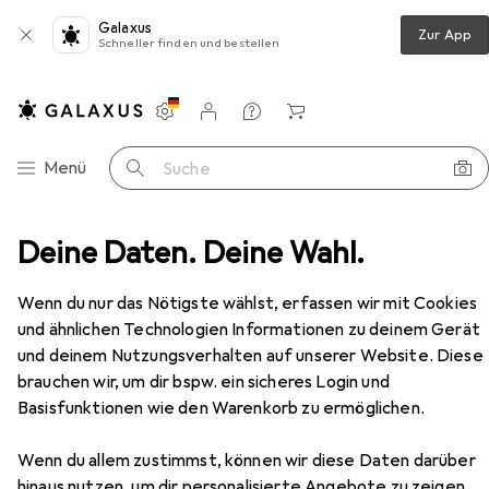
Galaxus
Zur App
Schneller finden und bestellen
Einstellungen
Kundenkonto
Vergleichslisten
Merklisten
Warenkorb
Navigation nach Kategorien
Menü
Suche
Möbel
Deine Daten. Deine Wahl.
Wohnzimmer
Regal
VCM Megosa Maxi
Zubehör
Wenn du nur das Nötigste wählst, erfassen wir mit Cookies
und ähnlichen Technologien Informationen zu deinem Gerät
und deinem Nutzungsverhalten auf unserer Website. Diese
EUR
125,–
brauchen wir, um dir bspw. ein sicheres Login und
VCM
Megosa Maxi
Basisfunktionen wie den Warenkorb zu ermöglichen.
102 x 23 x 181 cm
Wenn du allem zustimmst, können wir diese Daten darüber
hinaus nutzen, um dir personalisierte Angebote zu zeigen,