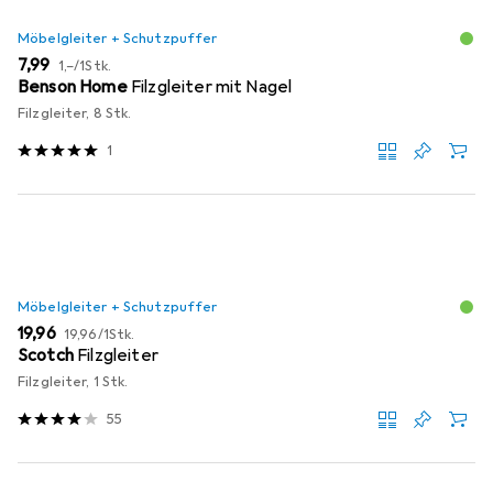
Möbelgleiter + Schutzpuffer
EUR
EUR
7,99
1,–
/
1Stk.
Benson Home
Filzgleiter mit Nagel
Filzgleiter, 8 Stk.
1
Möbelgleiter + Schutzpuffer
EUR
EUR
19,96
19,96
/
1Stk.
Scotch
Filzgleiter
Filzgleiter, 1 Stk.
55