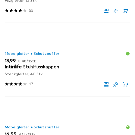
Filzgleiter, 12 Stk.
55
Möbelgleiter + Schutzpuffer
EUR
EUR
18,99
0,48
/
1Stk.
Intirilife
Stuhlfusskappen
Steckgleiter, 40 Stk.
17
Möbelgleiter + Schutzpuffer
EUR
EUR
16,55
4,14
/
1Stk.