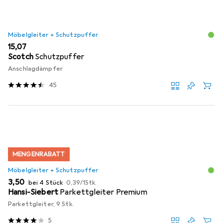
Möbelgleiter + Schutzpuffer
EUR
15,07
Scotch
Schutzpuffer
Anschlagdämpfer
45
MENGENRABATT
Möbelgleiter + Schutzpuffer
EUR
EUR
3,50
bei 4 Stück
0,39
/
1Stk.
Hansi-Siebert
Parkettgleiter Premium
Parkettgleiter, 9 Stk.
5