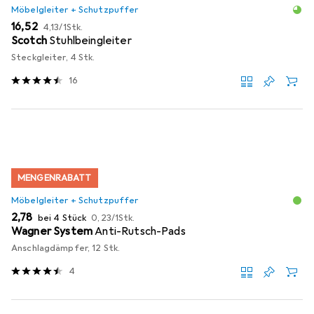
Möbelgleiter + Schutzpuffer
EUR
EUR
16,52
4,13
/
1Stk.
Scotch
Stuhlbeingleiter
Steckgleiter, 4 Stk.
16
MENGENRABATT
Möbelgleiter + Schutzpuffer
EUR
EUR
2,78
bei 4 Stück
0,23
/
1Stk.
Wagner System
Anti-Rutsch-Pads
Anschlagdämpfer, 12 Stk.
4