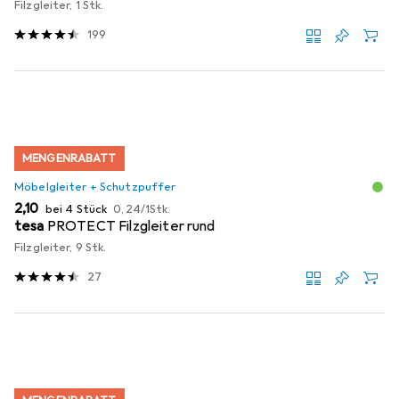
Filzgleiter, 1 Stk.
199
MENGENRABATT
Möbelgleiter + Schutzpuffer
EUR
EUR
2,10
bei 4 Stück
0,24
/
1Stk.
tesa
PROTECT Filzgleiter rund
Filzgleiter, 9 Stk.
27