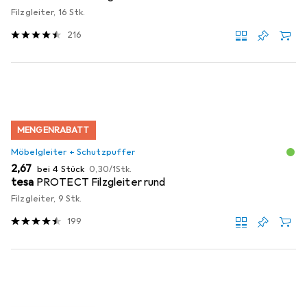
Filzgleiter, 16 Stk.
216
MENGENRABATT
Möbelgleiter + Schutzpuffer
EUR
EUR
2,67
bei 4 Stück
0,30
/
1Stk.
tesa
PROTECT Filzgleiter rund
Filzgleiter, 9 Stk.
199