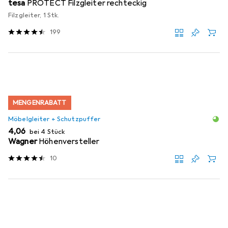
tesa
PROTECT Filzgleiter rechteckig
Filzgleiter, 1 Stk.
199
MENGENRABATT
Möbelgleiter + Schutzpuffer
EUR
4,06
bei 4 Stück
Wagner
Höhenversteller
10