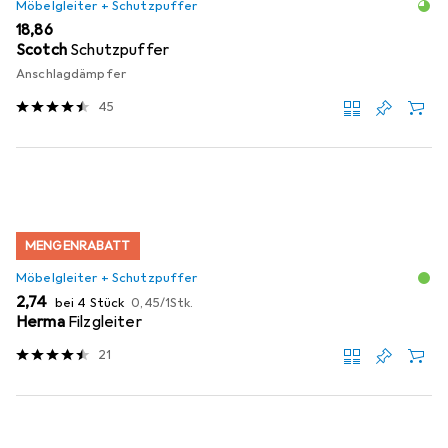
Möbelgleiter + Schutzpuffer
EUR
18,86
Scotch
Schutzpuffer
Anschlagdämpfer
45
MENGENRABATT
Möbelgleiter + Schutzpuffer
EUR
EUR
2,74
bei 4 Stück
0,45
/
1Stk.
Herma
Filzgleiter
21