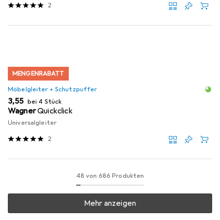
2
MENGENRABATT
Möbelgleiter + Schutzpuffer
EUR
3,55
bei 4 Stück
Wagner
Quickclick
Universalgleiter
2
48 von 686 Produkten
Mehr anzeigen