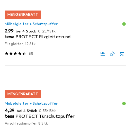
MENGENRABATT
Möbelgleiter + Schutzpuffer
EUR
EUR
2,99
bei 4 Stück
0,25
/
1Stk.
tesa
PROTECT Filzgleiter rund
Filzgleiter, 12 Stk.
88
MENGENRABATT
Möbelgleiter + Schutzpuffer
EUR
EUR
4,39
bei 4 Stück
0,55
/
1Stk.
tesa
PROTECT Türschutzpuffer
Anschlagdämpfer, 8 Stk.