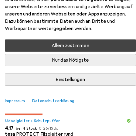
unsere Webseite zu verbessern und gezielte Werbung auf
unseren und anderen Webseiten oder Apps anzuzeigen.
Dazu können bestimmte Daten auch an Dritte und
Werbepartner weitergegeben werden.
Zubehör für VCM Platto
Allem zustimmen
Hier findest du passendes Zubehör zum Produkt VCM
Nur das Nötigste
Platto aus der Kategorie Möbelgleiter + Schutzpuffer.
Relevanz
Einstellungen
Produktliste
Impressum
Datenschutzerklärung
MENGENRABATT
Möbelgleiter + Schutzpuffer
EUR
EUR
4,17
bei 4 Stück
0,26
/
1Stk.
tesa
PROTECT Filzgleiter rund