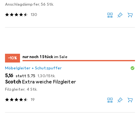
Anschlagdämpfer, 56 Stk.
130
noch 1 Stück
nur noch 1 Stück
im Sale
im Sale
−10%
Möbelgleiter + Schutzpuffer
EUR
EUR
EUR
5,16
statt
5,75
1,30
/
1Stk.
Scotch
Extra weiche Filzgleiter
Filzgleiter, 4 Stk.
19