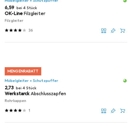
Möbelgleiter + Schutzpuffer
EUR
6,59
bei 4 Stück
OK-Line
Filzgleiter
Filzgleiter
36
MENGENRABATT
Möbelgleiter + Schutzpuffer
EUR
2,73
bei 4 Stück
Werkstarck
Abschlusszapfen
Rohrkappen
1