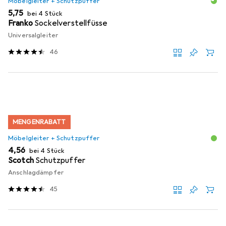
Möbelgleiter + Schutzpuffer
EUR
5,75
bei 4 Stück
Franko
Sockelverstellfüsse
Universalgleiter
46
MENGENRABATT
Möbelgleiter + Schutzpuffer
EUR
4,56
bei 4 Stück
Scotch
Schutzpuffer
Anschlagdämpfer
45