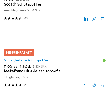
Scotch
Schutzpuffer
Anschlagdämpfer, 4 Stk.
45
MENGENRABATT
Möbelgleiter + Schutzpuffer
EUR
EUR
11,65
bei 4 Stück
2,33
/
1Stk.
Metafranc
Filz-Gleiter TopSoft
Filzgleiter, 5 Stk.
2