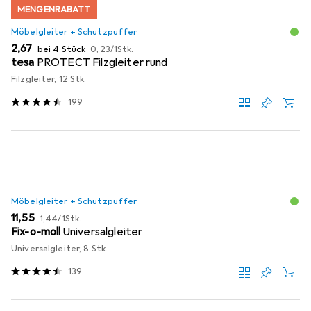
MENGENRABATT
Möbelgleiter + Schutzpuffer
EUR
EUR
2,67
bei 4 Stück
0,23
/
1Stk.
tesa
PROTECT Filzgleiter rund
Filzgleiter, 12 Stk.
199
Möbelgleiter + Schutzpuffer
EUR
EUR
11,55
1,44
/
1Stk.
Fix-o-moll
Universalgleiter
Universalgleiter, 8 Stk.
139