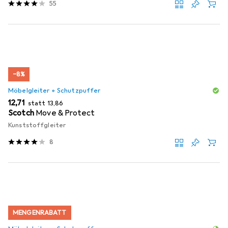
55
−8%
Möbelgleiter + Schutzpuffer
EUR
EUR
12,71
statt
13,86
Scotch
Move & Protect
Kunststoffgleiter
8
MENGENRABATT