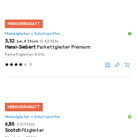
MENGENRABATT
Möbelgleiter + Schutzpuffer
EUR
EUR
3,32
bei 4 Stück
0,42
/
1Stk.
Hansi-Siebert
Parkettgleiter Premium
Parkettgleiter, 8 Stk.
5
MENGENRABATT
Möbelgleiter + Schutzpuffer
EUR
EUR
6,85
0,57
/
1Stk.
Scotch
Filzgleiter