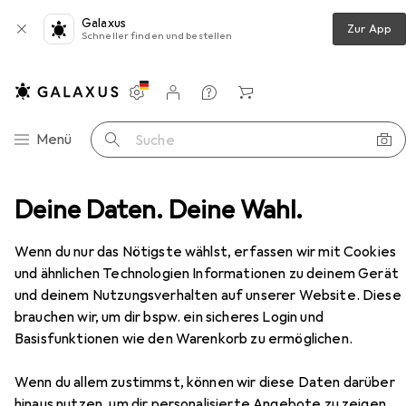
Galaxus
Zur App
Schneller finden und bestellen
Einstellungen
Kundenkonto
Vergleichslisten
Merklisten
Warenkorb
Navigation nach Kategorien
Menü
Suche
en
Deine Daten. Deine Wahl.
Möbel
Wohnzimmer
Regal
VCM Platto
Zubehör
Wenn du nur das Nötigste wählst, erfassen wir mit Cookies
und ähnlichen Technologien Informationen zu deinem Gerät
und deinem Nutzungsverhalten auf unserer Website. Diese
brauchen wir, um dir bspw. ein sicheres Login und
EUR
39,90
Basisfunktionen wie den Warenkorb zu ermöglichen.
VCM
Platto
34 x 30 x 72 cm
Wenn du allem zustimmst, können wir diese Daten darüber
hinaus nutzen, um dir personalisierte Angebote zu zeigen,