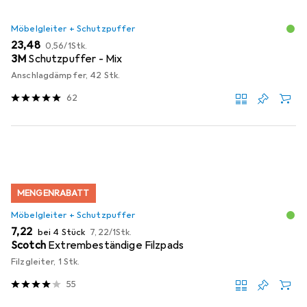
Möbelgleiter + Schutzpuffer
EUR
EUR
23,48
0,56
/
1Stk.
3M
Schutzpuffer - Mix
Anschlagdämpfer, 42 Stk.
62
MENGENRABATT
Möbelgleiter + Schutzpuffer
EUR
EUR
7,22
bei 4 Stück
7,22
/
1Stk.
Scotch
Extrembeständige Filzpads
Filzgleiter, 1 Stk.
55