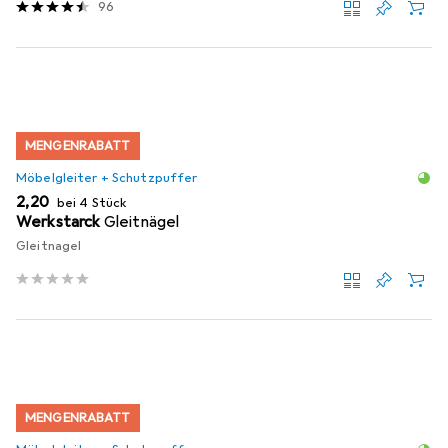
96
MENGENRABATT
Möbelgleiter + Schutzpuffer
EUR
2,20
bei 4 Stück
Werkstarck
Gleitnägel
Gleitnagel
MENGENRABATT