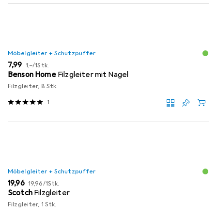
Möbelgleiter + Schutzpuffer
EUR
EUR
7,99
1,–
/
1Stk.
Benson Home
Filzgleiter mit Nagel
Filzgleiter, 8 Stk.
1
Möbelgleiter + Schutzpuffer
EUR
EUR
19,96
19,96
/
1Stk.
Scotch
Filzgleiter
Filzgleiter, 1 Stk.