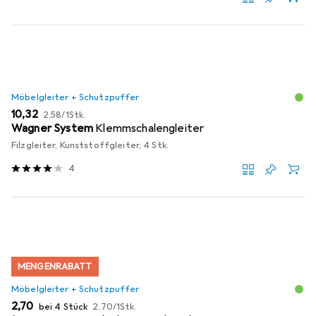
Möbelgleiter + Schutzpuffer
EUR
EUR
10,32
2,58
/
1Stk.
Wagner System
Klemmschalengleiter
Filzgleiter, Kunststoffgleiter, 4 Stk.
4
MENGENRABATT
Möbelgleiter + Schutzpuffer
EUR
EUR
2,70
bei 4 Stück
2,70
/
1Stk.