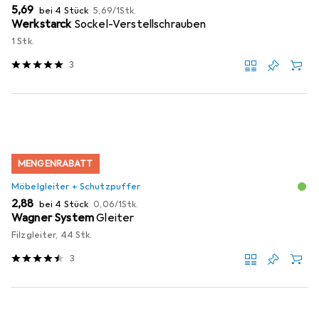
EUR
EUR
5,69
bei 4 Stück
5,69
/
1Stk.
Werkstarck
Sockel-Verstellschrauben
1 Stk.
3
MENGENRABATT
Möbelgleiter + Schutzpuffer
EUR
EUR
2,88
bei 4 Stück
0,06
/
1Stk.
Wagner System
Gleiter
Filzgleiter, 44 Stk.
3