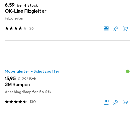
EUR
6,59
bei 4 Stück
OK-Line
Filzgleiter
Filzgleiter
36
Möbelgleiter + Schutzpuffer
EUR
EUR
15,95
0,29
/
1Stk.
3M
Bumpon
Anschlagdämpfer, 56 Stk.
130