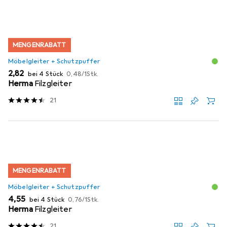
MENGENRABATT
Möbelgleiter + Schutzpuffer
EUR
EUR
2,82
bei 4 Stück
0,48
/
1Stk.
Herma
Filzgleiter
21
MENGENRABATT
Möbelgleiter + Schutzpuffer
EUR
EUR
4,55
bei 4 Stück
0,76
/
1Stk.
Herma
Filzgleiter
21