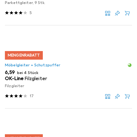
Parkettgleiter, 9 Stk.
5
MENGENRABATT
Möbelgleiter + Schutzpuffer
EUR
6,59
bei 4 Stück
OK-Line
Filzgleiter
Filzgleiter
17