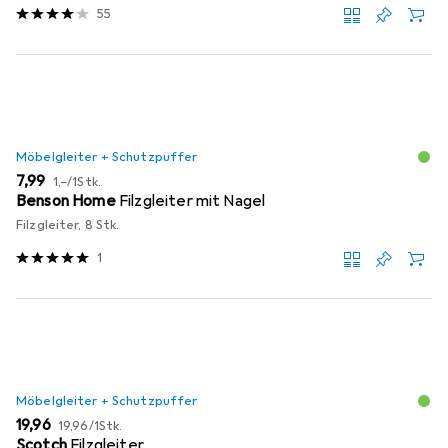
55
Möbelgleiter + Schutzpuffer
EUR
EUR
7,99
1,–
/
1Stk.
Benson Home
Filzgleiter mit Nagel
Filzgleiter, 8 Stk.
1
Möbelgleiter + Schutzpuffer
EUR
EUR
19,96
19,96
/
1Stk.
Scotch
Filzgleiter