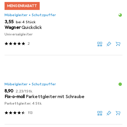
MENGENRABATT
Möbelgleiter + Schutzpuffer
EUR
3,55
bei 4 Stück
Wagner
Quickclick
Universalgleiter
2
Möbelgleiter + Schutzpuffer
EUR
EUR
8,90
2,23
/
1Stk.
Fix-o-moll
Parkettgleiter mit Schraube
Parkettgleiter, 4 Stk.
113