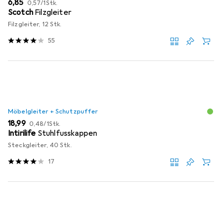
EUR
EUR
6,85
0,57
/
1Stk.
Scotch
Filzgleiter
Filzgleiter, 12 Stk.
55
Möbelgleiter + Schutzpuffer
EUR
EUR
18,99
0,48
/
1Stk.
Intirilife
Stuhlfusskappen
Steckgleiter, 40 Stk.
17