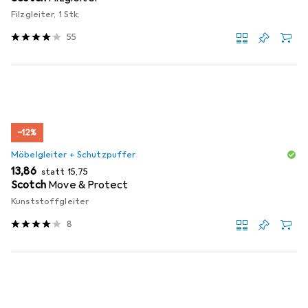
Filzgleiter, 1 Stk.
55
−12%
Möbelgleiter + Schutzpuffer
EUR
EUR
13,86
statt
15,75
Scotch
Move & Protect
Kunststoffgleiter
8