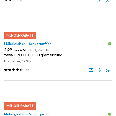
MENGENRABATT
Möbelgleiter + Schutzpuffer
EUR
EUR
2,99
bei 4 Stück
0,25
/
1Stk.
tesa
PROTECT Filzgleiter rund
Filzgleiter, 12 Stk.
88
MENGENRABATT
Möbelgleiter + Schutzpuffer