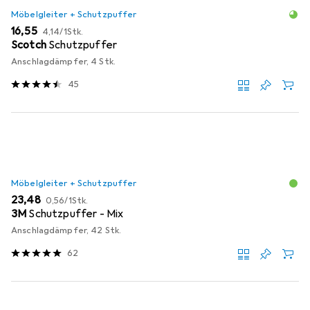
Möbelgleiter + Schutzpuffer
EUR
EUR
16,55
4,14
/
1Stk.
Scotch
Schutzpuffer
Anschlagdämpfer, 4 Stk.
45
Möbelgleiter + Schutzpuffer
EUR
EUR
23,48
0,56
/
1Stk.
3M
Schutzpuffer - Mix
Anschlagdämpfer, 42 Stk.
62