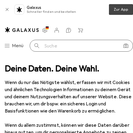
Galaxus
Zur App
Schneller finden und bestellen
Einstellungen
Kundenkonto
Vergleichslisten
Merklisten
Warenkorb
Navigation nach Kategorien
Menü
Suche
 Aufbewahrung Holzregal Standregal Möbel "Rasato XL"
Deine Daten. Deine Wahl.
Zubehör
Wenn du nur das Nötigste wählst, erfassen wir mit Cookies
und ähnlichen Technologien Informationen zu deinem Gerät
und deinem Nutzungsverhalten auf unserer Website. Diese
brauchen wir, um dir bspw. ein sicheres Login und
Basisfunktionen wie den Warenkorb zu ermöglichen.
Wenn du allem zustimmst, können wir diese Daten darüber
hinaus nutzen, um dir personalisierte Angebote zu zeigen,