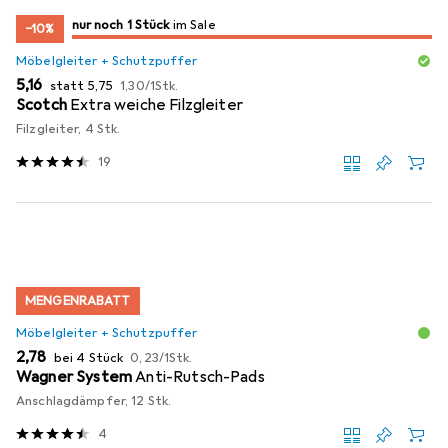
noch 1 Stück
nur noch 1 Stück
im Sale
im Sale
−10%
Möbelgleiter + Schutzpuffer
EUR
EUR
EUR
5,16
statt
5,75
1,30
/
1Stk.
Scotch
Extra weiche Filzgleiter
Filzgleiter, 4 Stk.
19
MENGENRABATT
Möbelgleiter + Schutzpuffer
EUR
EUR
2,78
bei 4 Stück
0,23
/
1Stk.
Wagner System
Anti-Rutsch-Pads
Anschlagdämpfer, 12 Stk.
4