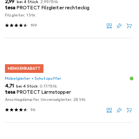
EUR
EUR
2,99
bei 4 Stück
2,99
/
1Stk.
tesa
PROTECT Filzgleiter rechteckig
Filzgleiter, 1 Stk.
199
MENGENRABATT
Möbelgleiter + Schutzpuffer
EUR
EUR
4,71
bei 4 Stück
0,17
/
1Stk.
tesa
PROTECT Lärmstopper
Anschlagdämpfer, Universalgleiter, 28 Stk.
96