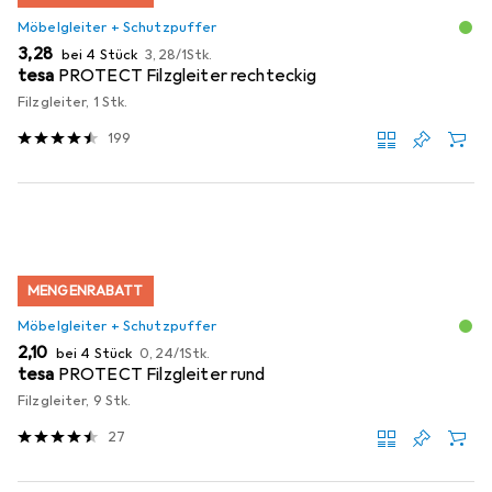
Möbelgleiter + Schutzpuffer
EUR
EUR
3,28
bei 4 Stück
3,28
/
1Stk.
tesa
PROTECT Filzgleiter rechteckig
Filzgleiter, 1 Stk.
199
MENGENRABATT
Möbelgleiter + Schutzpuffer
EUR
EUR
2,10
bei 4 Stück
0,24
/
1Stk.
tesa
PROTECT Filzgleiter rund
Filzgleiter, 9 Stk.
27