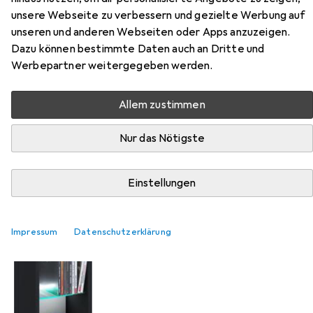
unsere Webseite zu verbessern und gezielte Werbung auf
unseren und anderen Webseiten oder Apps anzuzeigen.
Dazu können bestimmte Daten auch an Dritte und
Werbepartner weitergegeben werden.
EUR
53,50
Allem zustimmen
VCM
Regal DVD CD Möbel
Aufbewahrung Holzregal Standregal
Möbel "Rasato XL"
Nur das Nötigste
Einstellungen
Impressum
Datenschutzerklärung