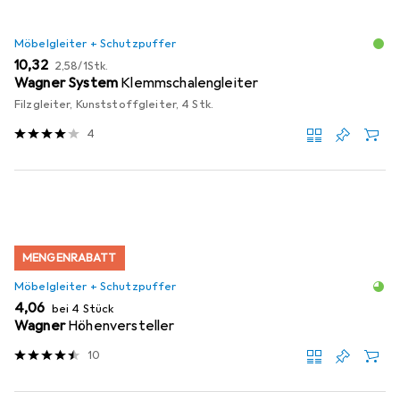
Möbelgleiter + Schutzpuffer
EUR
EUR
10,32
2,58
/
1Stk.
Wagner System
Klemmschalengleiter
Filzgleiter, Kunststoffgleiter, 4 Stk.
4
MENGENRABATT
Möbelgleiter + Schutzpuffer
EUR
4,06
bei 4 Stück
Wagner
Höhenversteller
10