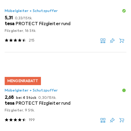
Möbelgleiter + Schutzpuffer
EUR
EUR
5,31
0,33
/
1Stk.
tesa
PROTECT Filzgleiter rund
Filzgleiter, 16 Stk.
215
MENGENRABATT
Möbelgleiter + Schutzpuffer
EUR
EUR
2,68
bei 4 Stück
0,30
/
1Stk.
tesa
PROTECT Filzgleiter rund
Filzgleiter, 9 Stk.
199