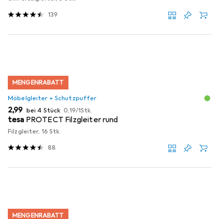
139
MENGENRABATT
Möbelgleiter + Schutzpuffer
EUR
EUR
2,99
bei 4 Stück
0,19
/
1Stk.
tesa
PROTECT Filzgleiter rund
Filzgleiter, 16 Stk.
88
MENGENRABATT