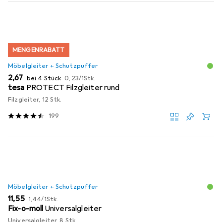
MENGENRABATT
Möbelgleiter + Schutzpuffer
EUR
EUR
2,67
bei 4 Stück
0,23
/
1Stk.
tesa
PROTECT Filzgleiter rund
Filzgleiter, 12 Stk.
199
Möbelgleiter + Schutzpuffer
EUR
EUR
11,55
1,44
/
1Stk.
Fix-o-moll
Universalgleiter
Universalgleiter, 8 Stk.