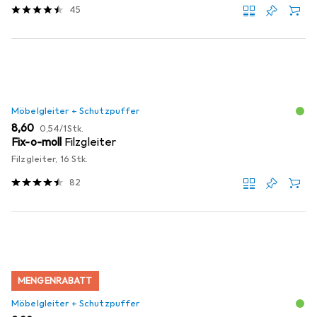
45
Möbelgleiter + Schutzpuffer
EUR
EUR
8,60
0,54
/
1Stk.
Fix-o-moll
Filzgleiter
Filzgleiter, 16 Stk.
82
MENGENRABATT
Möbelgleiter + Schutzpuffer