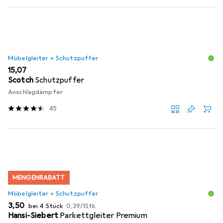
Möbelgleiter + Schutzpuffer
EUR
15,07
Scotch
Schutzpuffer
Anschlagdämpfer
45
MENGENRABATT
Möbelgleiter + Schutzpuffer
EUR
EUR
3,50
bei 4 Stück
0,39
/
1Stk.
Hansi-Siebert
Parkettgleiter Premium