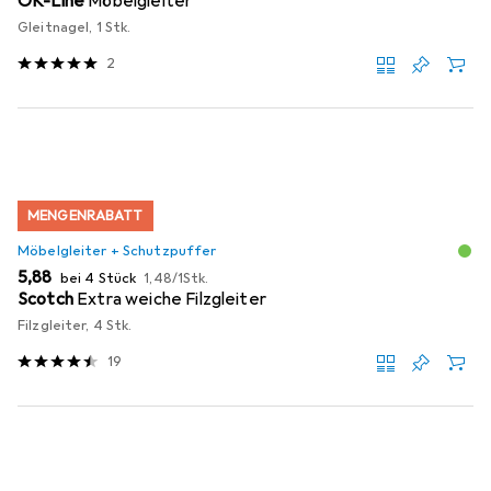
OK-Line
Möbelgleiter
Gleitnagel, 1 Stk.
2
MENGENRABATT
Möbelgleiter + Schutzpuffer
EUR
EUR
5,88
bei 4 Stück
1,48
/
1Stk.
Scotch
Extra weiche Filzgleiter
Filzgleiter, 4 Stk.
19