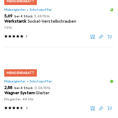
MENGENRABATT
Möbelgleiter + Schutzpuffer
EUR
EUR
5,69
bei 4 Stück
5,69
/
1Stk.
Werkstarck
Sockel-Verstellschrauben
1 Stk.
3
MENGENRABATT
Möbelgleiter + Schutzpuffer
EUR
EUR
2,88
bei 4 Stück
0,06
/
1Stk.
Wagner System
Gleiter
Filzgleiter, 44 Stk.
3