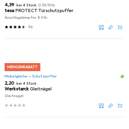
EUR
EUR
4,39
bei 4 Stück
0,55
/
1Stk.
tesa
PROTECT Türschutzpuffer
Anschlagdämpfer, 8 Stk.
96
MENGENRABATT
Möbelgleiter + Schutzpuffer
EUR
2,20
bei 4 Stück
Werkstarck
Gleitnägel
Gleitnagel