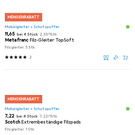
MENGENRABATT
Möbelgleiter + Schutzpuffer
EUR
EUR
11,65
bei 4 Stück
2,33
/
1Stk.
Metafranc
Filz-Gleiter TopSoft
Filzgleiter, 5 Stk.
2
MENGENRABATT
Möbelgleiter + Schutzpuffer
EUR
EUR
7,22
bei 4 Stück
7,22
/
1Stk.
Scotch
Extrembeständige Filzpads
Filzgleiter, 1 Stk.