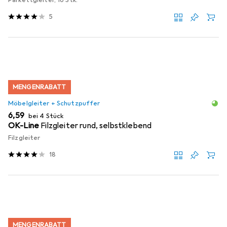
5
MENGENRABATT
Möbelgleiter + Schutzpuffer
EUR
6,59
bei 4 Stück
OK-Line
Filzgleiter rund, selbstklebend
Filzgleiter
18
MENGENRABATT