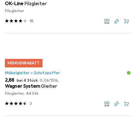
OK-Line
Filzgleiter
Filzgleiter
18
MENGENRABATT
Möbelgleiter + Schutzpuffer
EUR
EUR
2,88
bei 4 Stück
0,06
/
1Stk.
Wagner System
Gleiter
Filzgleiter, 44 Stk.
3