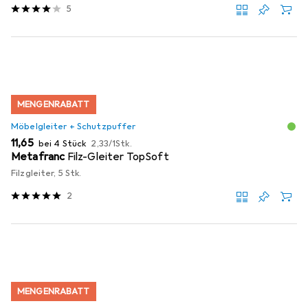
5
MENGENRABATT
Möbelgleiter + Schutzpuffer
EUR
EUR
11,65
bei 4 Stück
2,33
/
1Stk.
Metafranc
Filz-Gleiter TopSoft
Filzgleiter, 5 Stk.
2
MENGENRABATT