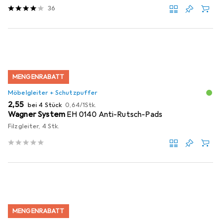
36
MENGENRABATT
Möbelgleiter + Schutzpuffer
EUR
EUR
2,55
bei 4 Stück
0,64
/
1Stk.
Wagner System
EH 0140 Anti-Rutsch-Pads
Filzgleiter, 4 Stk.
MENGENRABATT