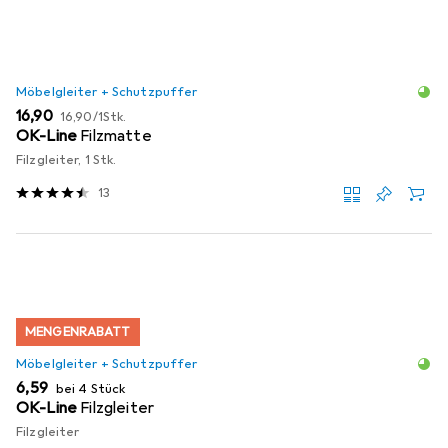
Möbelgleiter + Schutzpuffer
EUR
EUR
16,90
16,90
/
1Stk.
OK-Line
Filzmatte
Filzgleiter, 1 Stk.
13
MENGENRABATT
Möbelgleiter + Schutzpuffer
EUR
6,59
bei 4 Stück
OK-Line
Filzgleiter
Filzgleiter