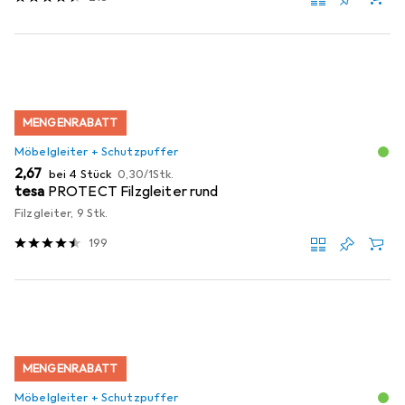
MENGENRABATT
Möbelgleiter + Schutzpuffer
EUR
EUR
2,67
bei 4 Stück
0,30
/
1Stk.
tesa
PROTECT Filzgleiter rund
Filzgleiter, 9 Stk.
199
MENGENRABATT
Möbelgleiter + Schutzpuffer