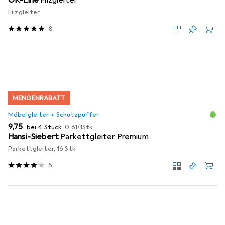
Filzgleiter
8
MENGENRABATT
Möbelgleiter + Schutzpuffer
EUR
EUR
9,75
bei 4 Stück
0,61
/
1Stk.
Hansi-Siebert
Parkettgleiter Premium
Parkettgleiter, 16 Stk.
5