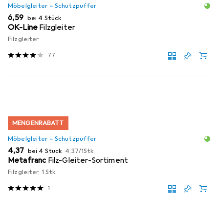
Möbelgleiter + Schutzpuffer
EUR
6,59
bei 4 Stück
OK-Line
Filzgleiter
Filzgleiter
77
MENGENRABATT
Möbelgleiter + Schutzpuffer
EUR
EUR
4,37
bei 4 Stück
4,37
/
1Stk.
Metafranc
Filz-Gleiter-Sortiment
Filzgleiter, 1 Stk.
1