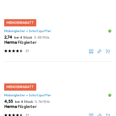
MENGENRABATT
Möbelgleiter + Schutzpuffer
EUR
EUR
2,74
bei 4 Stück
0,45
/
1Stk.
Herma
Filzgleiter
21
MENGENRABATT
Möbelgleiter + Schutzpuffer
EUR
EUR
4,55
bei 4 Stück
0,76
/
1Stk.
Herma
Filzgleiter
21