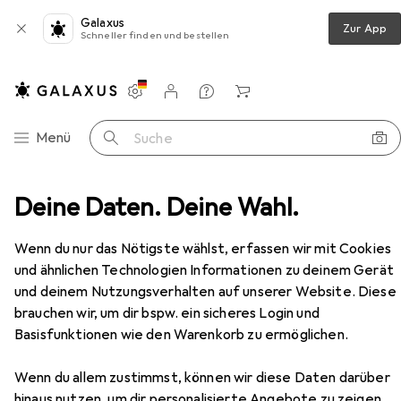
Galaxus
Zur App
Schneller finden und bestellen
Einstellungen
Kundenkonto
Vergleichslisten
Merklisten
Warenkorb
Navigation nach Kategorien
Menü
Suche
Deine Daten. Deine Wahl.
Eingangsbereich
Schuhschrank
Vicco Orlando
Zubehör
Wenn du nur das Nötigste wählst, erfassen wir mit Cookies
und ähnlichen Technologien Informationen zu deinem Gerät
und deinem Nutzungsverhalten auf unserer Website. Diese
EUR
146,25
brauchen wir, um dir bspw. ein sicheres Login und
Vicco
Orlando
Basisfunktionen wie den Warenkorb zu ermöglichen.
80 x 24.20 x 128.30 cm
Wenn du allem zustimmst, können wir diese Daten darüber
hinaus nutzen, um dir personalisierte Angebote zu zeigen,