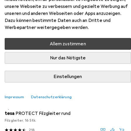
unsere Webseite zu verbessern und gezielte Werbung auf
unseren und anderen Webseiten oder Apps anzuzeigen.
Dazu können bestimmte Daten auch an Dritte und
Zubehör für Vicco Orlando
Werbepartner weitergegeben werden.
Hier findest du passendes Zubehör zum Produkt Vicco
Allem zustimmen
Orlando aus der Kategorie Möbelgleiter + Schutzpuffer.
Relevanz
Nur das Nötigste
Produktliste
Einstellungen
MENGENRABATT
Impressum
Datenschutzerklärung
Möbelgleiter + Schutzpuffer
EUR
EUR
4,17
bei 4 Stück
0,26
/
1Stk.
tesa
PROTECT Filzgleiter rund
Filzgleiter, 16 Stk.
218