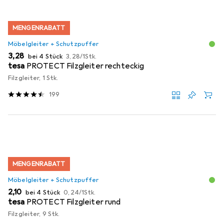
MENGENRABATT
Möbelgleiter + Schutzpuffer
EUR
EUR
3,28
bei 4 Stück
3,28
/
1Stk.
tesa
PROTECT Filzgleiter rechteckig
Filzgleiter, 1 Stk.
199
MENGENRABATT
Möbelgleiter + Schutzpuffer
EUR
EUR
2,10
bei 4 Stück
0,24
/
1Stk.
tesa
PROTECT Filzgleiter rund
Filzgleiter, 9 Stk.