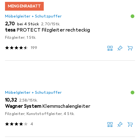
MENGENRABATT
Möbelgleiter + Schutzpuffer
EUR
EUR
2,70
bei 4 Stück
2,70
/
1Stk.
tesa
PROTECT Filzgleiter rechteckig
Filzgleiter, 1 Stk.
199
Möbelgleiter + Schutzpuffer
EUR
EUR
10,32
2,58
/
1Stk.
Wagner System
Klemmschalengleiter
Filzgleiter, Kunststoffgleiter, 4 Stk.
4