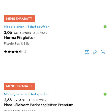
MENGENRABATT
Möbelgleiter + Schutzpuffer
EUR
EUR
3,06
bei 4 Stück
0,38
/
1Stk.
Herma
Filzgleiter
Filzgleiter, 8 Stk.
21
MENGENRABATT
Möbelgleiter + Schutzpuffer
EUR
EUR
2,68
bei 4 Stück
0,17
/
1Stk.
Hansi-Siebert
Parkettgleiter Premium
Parkettgleiter, 16 Stk.