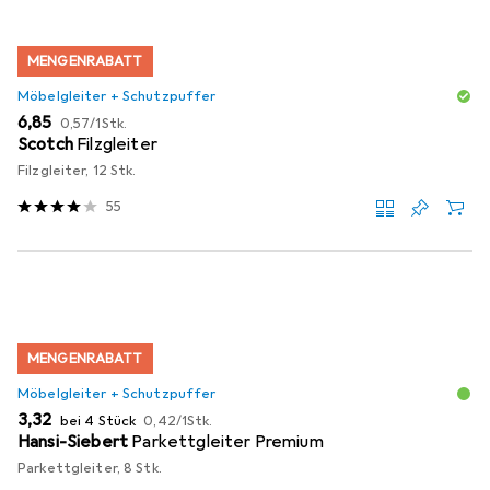
MENGENRABATT
Möbelgleiter + Schutzpuffer
EUR
EUR
6,85
0,57
/
1Stk.
Scotch
Filzgleiter
Filzgleiter, 12 Stk.
55
MENGENRABATT
Möbelgleiter + Schutzpuffer
EUR
EUR
3,32
bei 4 Stück
0,42
/
1Stk.
Hansi-Siebert
Parkettgleiter Premium
Parkettgleiter, 8 Stk.