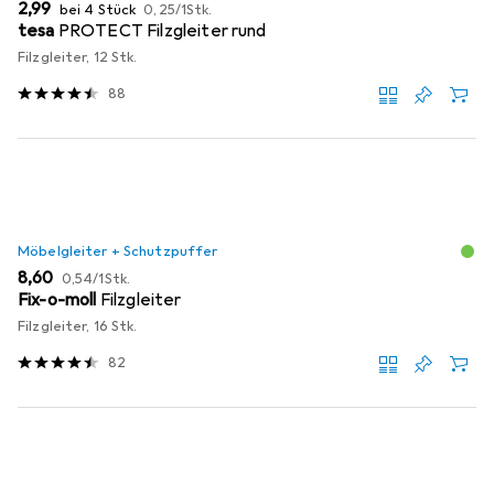
EUR
EUR
2,99
bei 4 Stück
0,25
/
1Stk.
tesa
PROTECT Filzgleiter rund
Filzgleiter, 12 Stk.
88
Möbelgleiter + Schutzpuffer
EUR
EUR
8,60
0,54
/
1Stk.
Fix-o-moll
Filzgleiter
Filzgleiter, 16 Stk.
82