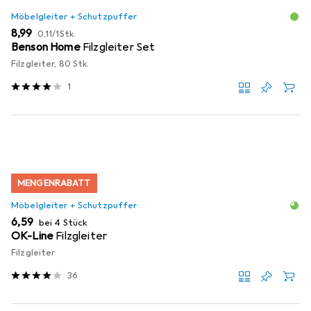
Möbelgleiter + Schutzpuffer
EUR
EUR
8,99
0,11
/
1Stk.
Benson Home
Filzgleiter Set
Filzgleiter, 80 Stk.
1
MENGENRABATT
Möbelgleiter + Schutzpuffer
EUR
6,59
bei 4 Stück
OK-Line
Filzgleiter
Filzgleiter
36