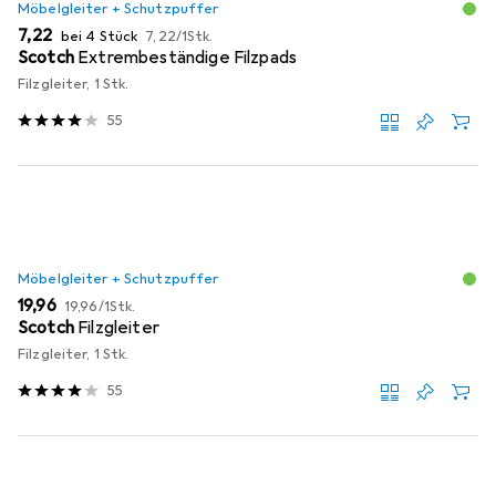
Möbelgleiter + Schutzpuffer
EUR
EUR
7,22
bei 4 Stück
7,22
/
1Stk.
Scotch
Extrembeständige Filzpads
Filzgleiter, 1 Stk.
55
Möbelgleiter + Schutzpuffer
EUR
EUR
19,96
19,96
/
1Stk.
Scotch
Filzgleiter
Filzgleiter, 1 Stk.
55