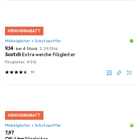
MENGENRABATT
Möbelgleiter + Schutzpuffer
EUR
EUR
9,14
bei 4 Stück
2,29
/
1Stk.
Scotch
Extra weiche Filzgleiter
Filzgleiter, 4 Stk.
19
MENGENRABATT
Möbelgleiter + Schutzpuffer
EUR
7,97
OK-Line
Filzgleiter