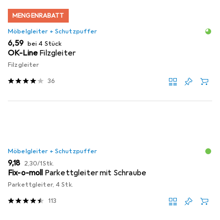
MENGENRABATT
Möbelgleiter + Schutzpuffer
EUR
6,59
bei 4 Stück
OK-Line
Filzgleiter
Filzgleiter
36
Möbelgleiter + Schutzpuffer
EUR
EUR
9,18
2,30
/
1Stk.
Fix-o-moll
Parkettgleiter mit Schraube
Parkettgleiter, 4 Stk.
113