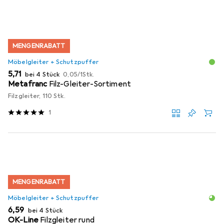
MENGENRABATT
Möbelgleiter + Schutzpuffer
EUR
EUR
5,71
bei 4 Stück
0,05
/
1Stk.
Metafranc
Filz-Gleiter-Sortiment
Filzgleiter, 110 Stk.
1
MENGENRABATT
Möbelgleiter + Schutzpuffer
EUR
6,59
bei 4 Stück
OK-Line
Filzgleiter rund