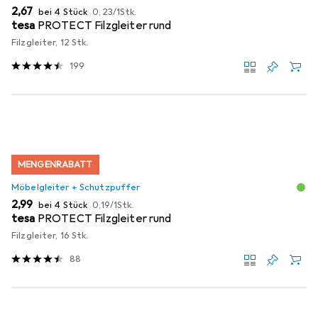
EUR
EUR
2,67
bei 4 Stück
0,23
/
1Stk.
tesa
PROTECT Filzgleiter rund
Filzgleiter, 12 Stk.
199
MENGENRABATT
Möbelgleiter + Schutzpuffer
EUR
EUR
2,99
bei 4 Stück
0,19
/
1Stk.
tesa
PROTECT Filzgleiter rund
Filzgleiter, 16 Stk.
88