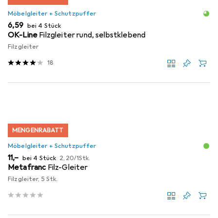
Möbelgleiter + Schutzpuffer
EUR
6,59
bei 4 Stück
OK-Line
Filzgleiter rund, selbstklebend
Filzgleiter
18
MENGENRABATT
Möbelgleiter + Schutzpuffer
EUR
EUR
11,–
bei 4 Stück
2,20
/
1Stk.
Metafranc
Filz-Gleiter
Filzgleiter, 5 Stk.