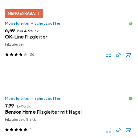
MENGENRABATT
Möbelgleiter + Schutzpuffer
EUR
6,59
bei 4 Stück
OK-Line
Filzgleiter
Filzgleiter
36
Möbelgleiter + Schutzpuffer
EUR
EUR
7,99
1,–
/
1Stk.
Benson Home
Filzgleiter mit Nagel
Filzgleiter, 8 Stk.
1