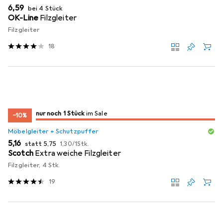
EUR
6,59
bei 4 Stück
OK-Line
Filzgleiter
Filzgleiter
18
noch 1 Stück
nur noch 1 Stück
im Sale
im Sale
−10%
Möbelgleiter + Schutzpuffer
EUR
EUR
EUR
5,16
statt
5,75
1,30
/
1Stk.
Scotch
Extra weiche Filzgleiter
Filzgleiter, 4 Stk.
19