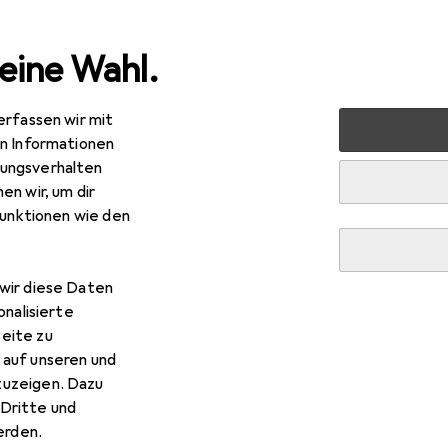
eine Wahl.
erfassen wir mit
nen
Möbel
Schlafzimmer
Bett
vidaXL Naldenrie
en Informationen
ungsverhalten
R
4,34
en wir, um dir
daXL
Naldenried
funktionen wie den
 x 200 cm
wir diese Daten
 vidaXL Naldenried
onalisierte
eite zu
 auf unseren und
 Zubehör zum Produkt vidaXL Naldenried aus der Kategorie Ma
zuzeigen. Dazu
Dritte und
rden.