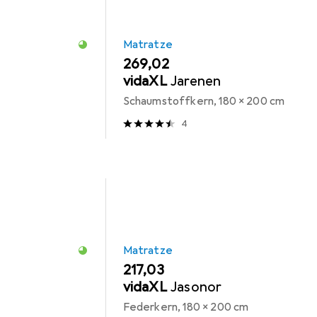
Matratze
EUR
269,02
vidaXL
Jarenen
Schaumstoffkern, 180 x 200 cm
4
Matratze
EUR
217,03
vidaXL
Jasonor
Federkern, 180 x 200 cm