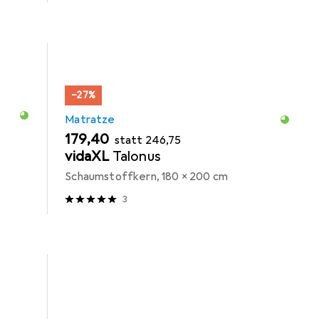
−27%
Matratze
EUR
EUR
179,40
statt
246,75
vidaXL
Talonus
Schaumstoffkern, 180 x 200 cm
3