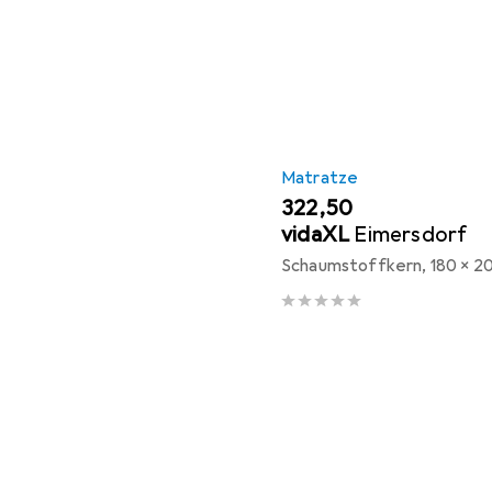
Matratze
EUR
322,50
vidaXL
Eimersdorf
Schaumstoffkern, 180 x 2