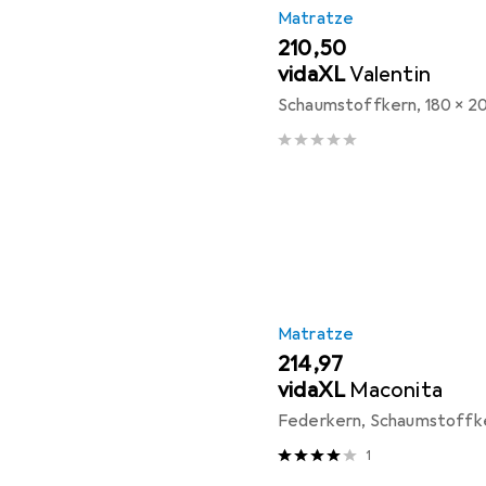
Matratze
EUR
210,50
vidaXL
Valentin
Schaumstoffkern, 180 x 2
Matratze
EUR
214,97
vidaXL
Maconita
Federkern, Schaumstoffke
1