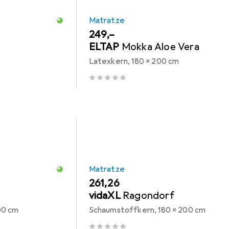
Matratze
EUR
249,–
ELTAP
Mokka Aloe Vera
Latexkern, 180 x 200 cm
Matratze
EUR
261,26
vidaXL
Ragondorf
00 cm
Schaumstoffkern, 180 x 200 cm