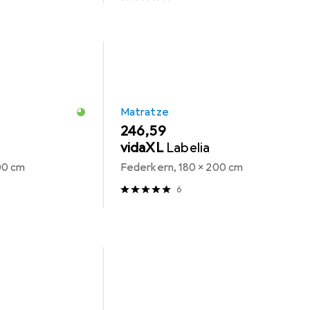
Matratze
EUR
246,59
vidaXL
Labelia
00 cm
Federkern, 180 x 200 cm
6