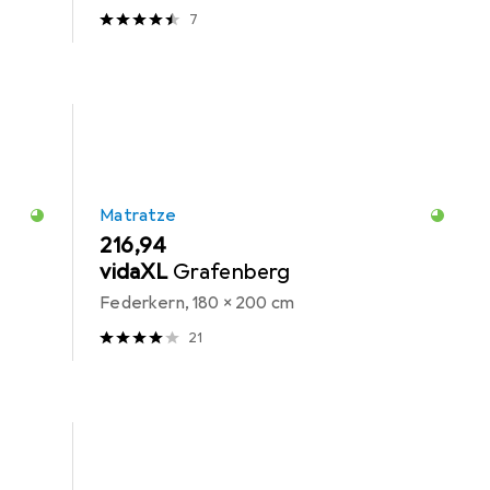
7
Matratze
EUR
216,94
vidaXL
Grafenberg
Federkern, 180 x 200 cm
21