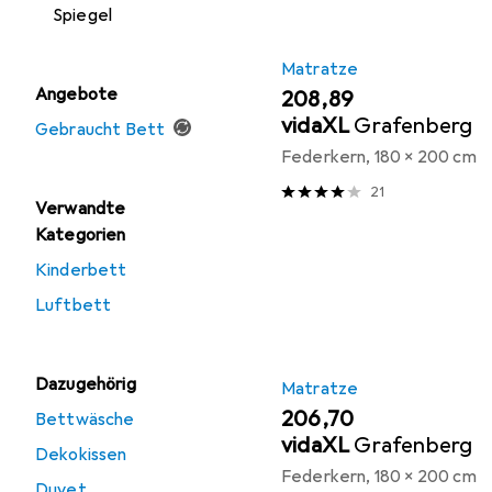
Spiegel
Matratze
Angebote
EUR
208,89
vidaXL
Grafenberg
Gebraucht Bett
Federkern, 180 x 200 cm
21
Verwandte
Kategorien
Kinderbett
Luftbett
Dazugehörig
Matratze
EUR
206,70
Bettwäsche
vidaXL
Grafenberg
Dekokissen
Federkern, 180 x 200 cm
Duvet