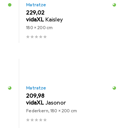
Matratze
EUR
229,02
vidaXL
Kaisley
180 x 200 cm
Matratze
EUR
209,98
vidaXL
Jasonor
Federkern, 180 x 200 cm