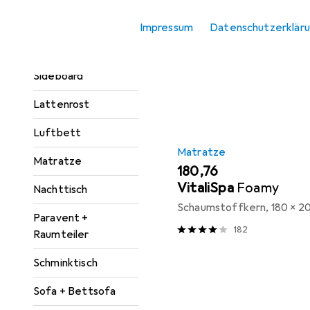
Kleiderschrank
Impressum
Datenschutzerklär
Zubehör
Sortieren nach
:
Relevanz
Kommode +
Produktliste
Sideboard
Lattenrost
Luftbett
Matratze
Matratze
EUR
180,76
VitaliSpa
Foamy
Nachttisch
Schaumstoffkern, 180 x 2
Paravent +
182
Raumteiler
Schminktisch
Sofa + Bettsofa