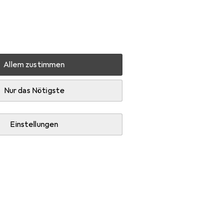
Einstellungen
Kundenkonto
Vergleichslisten
Merklisten
Warenkorb
Anmelden
Allem zustimmen
d
Zubehör
Nur das Nötigste
Einstellungen
tratze.