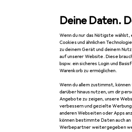
Suche
Deine Daten. D
Wenn du nur das Nötigste wählst, 
Navigation nach Kategorien
Gesamtsortiment
Woh
Gesamtsortiment
Cookies und ähnlichen Technologi
zu deinem Gerät und deinem Nutz
EU
21
Wohnen
auf unserer Website. Diese brauch
vi
bspw. ein sicheres Login und Basis
Möbel
180
Warenkorb zu ermöglichen.
Schlafzimmer
Wenn du allem zustimmst, können 
Bett
Zubehör für
darüber hinaus nutzen, um dir pers
Angebote zu zeigen, unsere Webs
Bett Zubehör
verbessern und gezielte Werbung
Hier findest du passendes
anderen Webseiten oder Apps an
Boxspringbett
können bestimmte Daten auch an 
Kleiderschrank
Werbepartner weitergegeben we
Beliebt
VidaXL