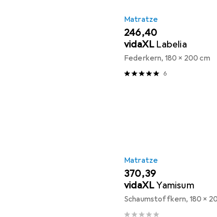
Matratze
EUR
246,40
vidaXL
Labelia
Federkern, 180 x 200 cm
6
Matratze
EUR
370,39
vidaXL
Yamisum
Schaumstoffkern, 180 x 2