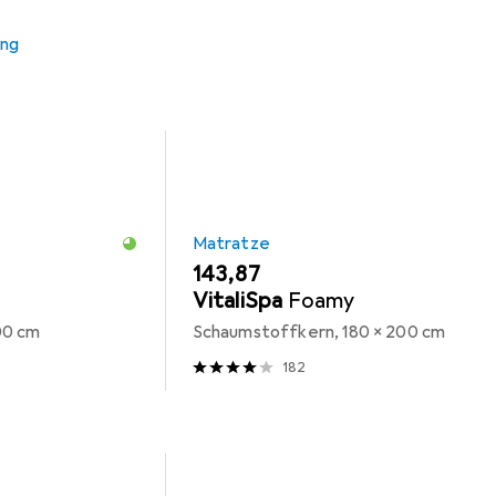
ung
Matratze
EUR
143,87
VitaliSpa
Foamy
00 cm
Schaumstoffkern, 180 x 200 cm
182