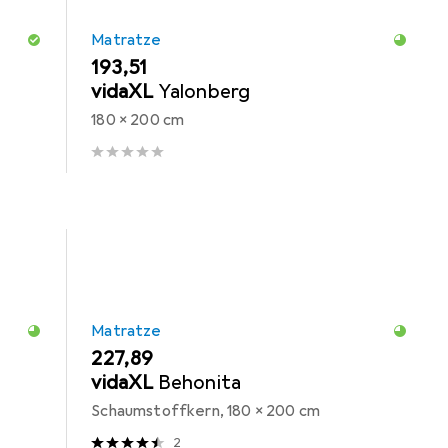
Matratze
EUR
193,51
vidaXL
Yalonberg
180 x 200 cm
Matratze
EUR
227,89
vidaXL
Behonita
Schaumstoffkern, 180 x 200 cm
2