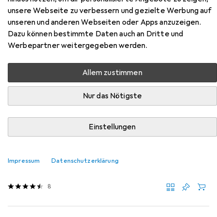
Hier findest du passendes Zubehör zum Produkt vidaXL
unsere Webseite zu verbessern und gezielte Werbung auf
Vance aus der Kategorie Matratze.
unseren und anderen Webseiten oder Apps anzuzeigen.
Dazu können bestimmte Daten auch an Dritte und
Werbepartner weitergegeben werden.
Beliebt
VidaXL
Allem zustimmen
Relevanz
Produktliste
Nur das Nötigste
Einstellungen
Matratze
EUR
86,82
vidaXL
Elyne
Impressum
Datenschutzerklärung
Schaumstoffkern, 90 x 190 cm
8