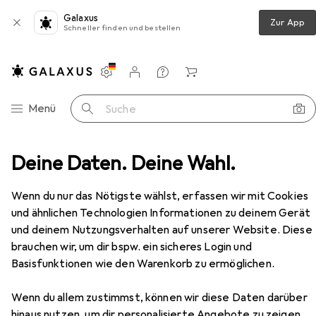
Galaxus
Zur App
Schneller finden und bestellen
Einstellungen
Kundenkonto
Vergleichslisten
Merklisten
Warenkorb
Navigation nach Kategorien
Menü
Suche
n
Deine Daten. Deine Wahl.
Möbel
Schlafzimmer
Bett
vidaXL Vance
Zubehör
EUR
122,24
Wenn du nur das Nötigste wählst, erfassen wir mit Cookies
vidaXL
Vance
und ähnlichen Technologien Informationen zu deinem Gerät
90 x 190 cm
und deinem Nutzungsverhalten auf unserer Website. Diese
brauchen wir, um dir bspw. ein sicheres Login und
Basisfunktionen wie den Warenkorb zu ermöglichen.
Zubehör für vidaXL Vance
Wenn du allem zustimmst, können wir diese Daten darüber
hinaus nutzen, um dir personalisierte Angebote zu zeigen,