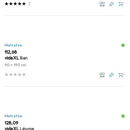
7
Matratze
EUR
112,68
vidaXL
Ilian
90 x 190 cm
Matratze
EUR
128,09
vidaXL
Léonie