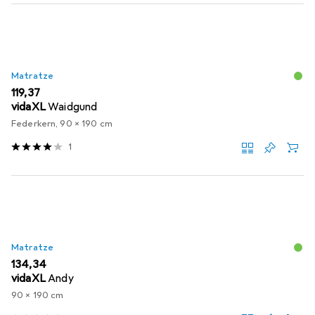
Matratze
EUR
119,37
vidaXL
Waidgund
Federkern, 90 x 190 cm
1
Matratze
EUR
134,34
vidaXL
Andy
90 x 190 cm