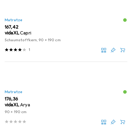
Matratze
EUR
167,42
vidaXL
Capri
Schaumstoffkern, 90 x 190 cm
1
Matratze
EUR
176,36
vidaXL
Arya
90 x 190 cm