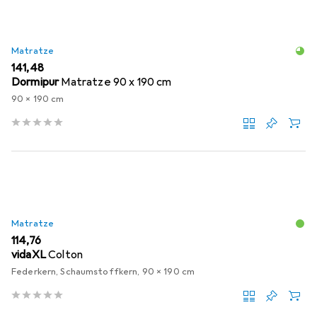
Matratze
EUR
141,48
Dormipur
Matratze 90 x 190 cm
90 x 190 cm
Matratze
EUR
114,76
vidaXL
Colton
Federkern, Schaumstoffkern, 90 x 190 cm