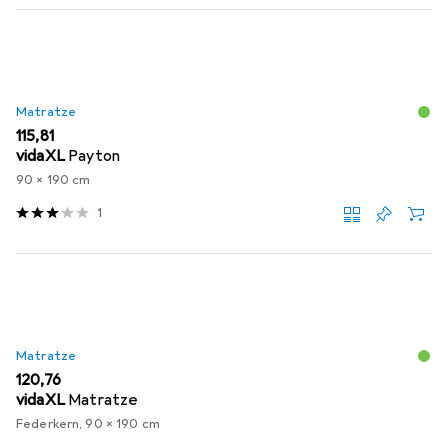
Matratze
EUR
115,81
vidaXL
Payton
90 x 190 cm
1
Matratze
EUR
120,76
vidaXL
Matratze
Federkern, 90 x 190 cm