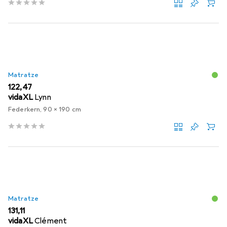
Matratze
EUR
122,47
vidaXL
Lynn
Federkern, 90 x 190 cm
Matratze
EUR
131,11
vidaXL
Clément