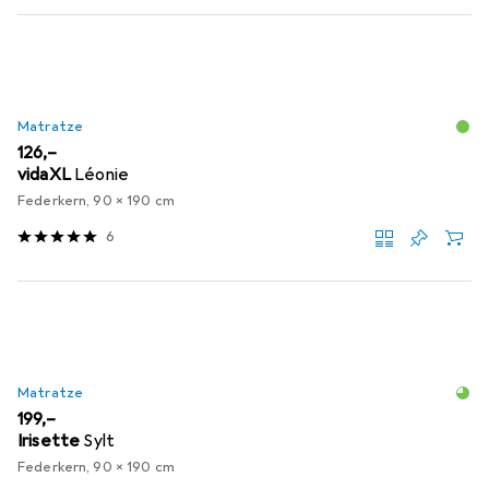
Matratze
EUR
126,–
vidaXL
Léonie
Federkern, 90 x 190 cm
6
Matratze
EUR
199,–
Irisette
Sylt
Federkern, 90 x 190 cm