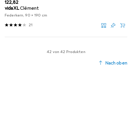
EUR
122,82
vidaXL
Clément
Federkern, 90 x 190 cm
21
42 von 42 Produkten
Nach oben