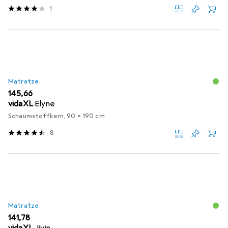
1
Matratze
EUR
145,66
vidaXL
Elyne
Schaumstoffkern, 90 x 190 cm
8
Matratze
EUR
141,78
vidaXL
Jivin