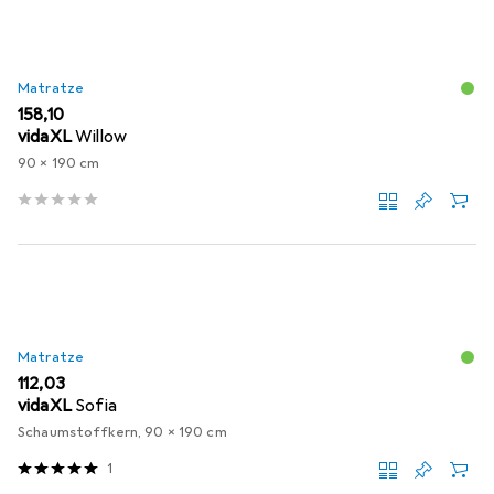
Matratze
EUR
158,10
vidaXL
Willow
90 x 190 cm
Matratze
EUR
112,03
vidaXL
Sofia
Schaumstoffkern, 90 x 190 cm
1