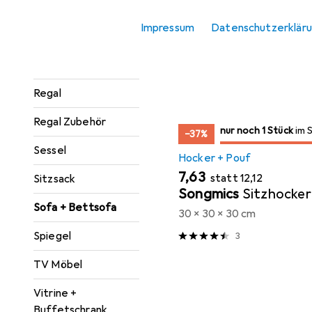
Konsolentisch
Impressum
Datenschutzerklär
Sortieren nach
:
Relevanz
Paravent +
Produktliste
Raumteiler
Regal
Regal Zubehör
noch 1 Stück
nur noch 1 Stück
im Sale
im 
−37%
Sessel
Hocker + Pouf
EUR
EUR
7,63
statt
12,12
Sitzsack
Songmics
Sitzhocker
Sofa + Bettsofa
30 x 30 x 30 cm
Spiegel
3
TV Möbel
Vitrine +
Buffetschrank