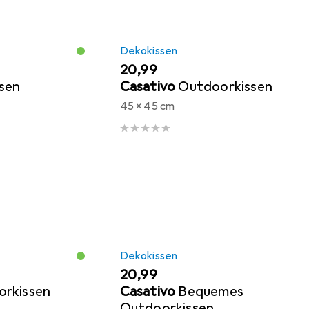
Dekokissen
EUR
20,99
sen
Casativo
Outdoorkissen
45 x 45 cm
Dekokissen
EUR
20,99
rkissen
Casativo
Bequemes
Outdoorkissen