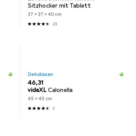
Sitzhocker mit Tablett
37 x 37 x 40 cm
23
Dekokissen
EUR
46,31
vidaXL
Calonella
45 x 45 cm
3