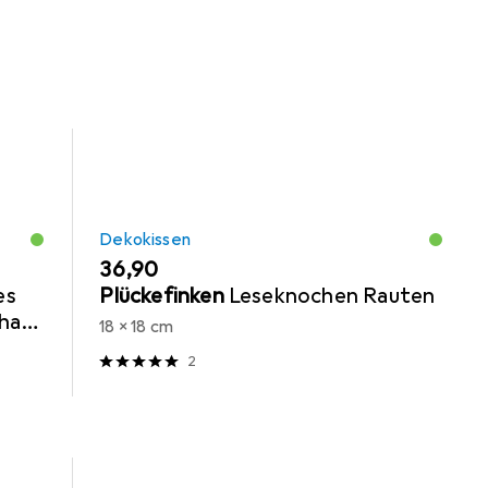
Dekokissen
EUR
36,90
es
Plückefinken
Leseknochen Rauten
haft
18 x 18 cm
ptik,
2