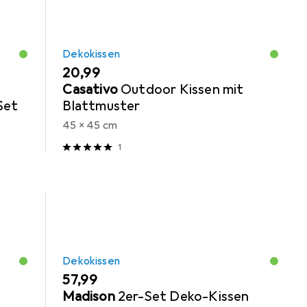
Dekokissen
EUR
20,99
Casativo
Outdoor Kissen mit
Set
Blattmuster
45 x 45 cm
1
Dekokissen
EUR
57,99
Madison
2er-Set Deko-Kissen