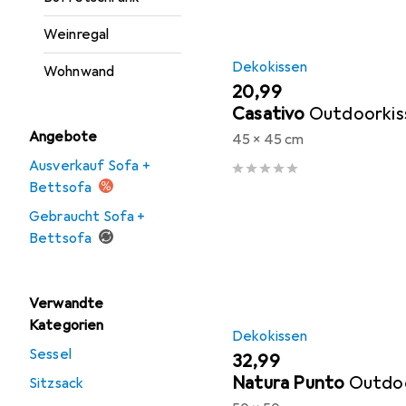
Weinregal
Dekokissen
Wohnwand
EUR
20,99
Casativo
Outdoorkis
Angebote
45 x 45 cm
Ausverkauf Sofa +
Bettsofa
Gebraucht Sofa +
Bettsofa
Verwandte
Kategorien
Dekokissen
Sessel
EUR
32,99
Natura Punto
Outdoo
Sitzsack