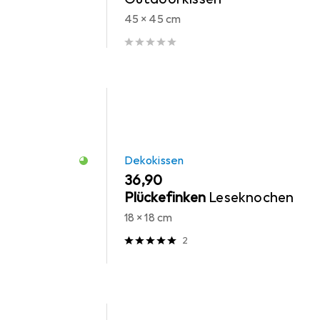
45 x 45 cm
Dekokissen
EUR
36,90
Plückefinken
Leseknochen
18 x 18 cm
2