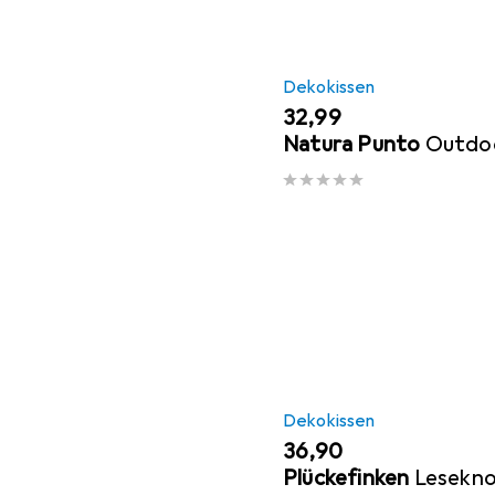
Dekokissen
EUR
32,99
Natura Punto
Outdoo
Dekokissen
EUR
36,90
Plückefinken
Lesekn