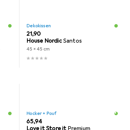
Dekokissen
EUR
21,90
House Nordic
Santos
45 x 45 cm
 x 10
Hocker + Pouf
EUR
65,94
Love it Store it
Premium