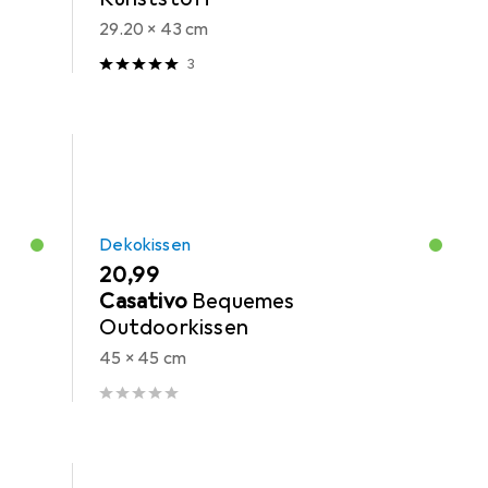
29.20 x 43 cm
3
Dekokissen
EUR
20,99
Casativo
Bequemes
Outdoorkissen
45 x 45 cm