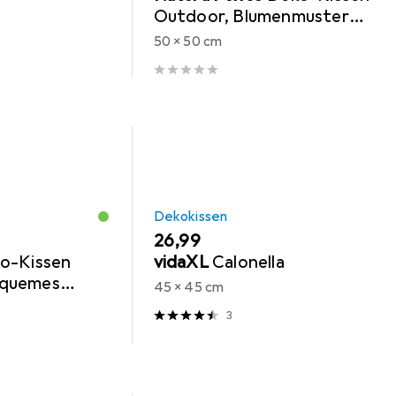
Outdoor, Blumenmuster
anthrazit, 50 x 50 x 10 cm
50 x 50 cm
Dekokissen
EUR
26,99
ko-Kissen
vidaXL
Calonella
equemes
45 x 45 cm
l grau, 50 x
3