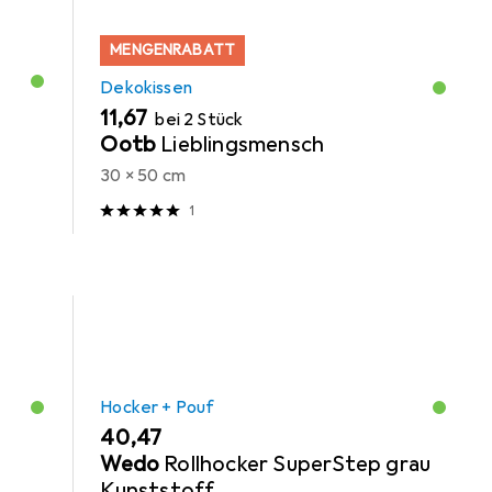
MENGENRABATT
Dekokissen
EUR
11,67
bei 2 Stück
Ootb
Lieblingsmensch
30 x 50 cm
1
Hocker + Pouf
EUR
40,47
Wedo
Rollhocker SuperStep grau
Kunststoff