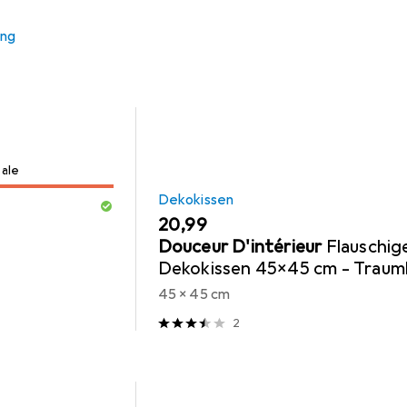
ung
Sale
Dekokissen
EUR
20,99
Douceur D'intérieur
Flauschig
Dekokissen 45x45 cm - Traum
weicher Kissenbezug in Fell-O
45 x 45 cm
Graues Kunstfell
2