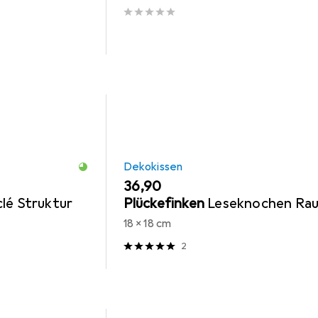
Dekokissen
EUR
36,90
lé Struktur
Plückefinken
Leseknochen Ra
18 x 18 cm
2