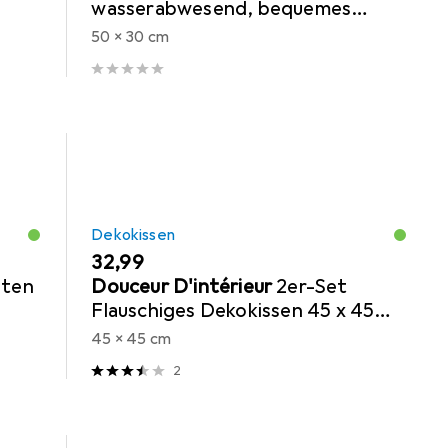
wasserabwesend, bequemes
Outdoorkissen, dunkel grau, 50 x
50 x 30 cm
30 x 10 cm
Dekokissen
EUR
32,99
uten
Douceur D'intérieur
2er-Set
Flauschiges Dekokissen 45 x 45
cm, grau
45 x 45 cm
2