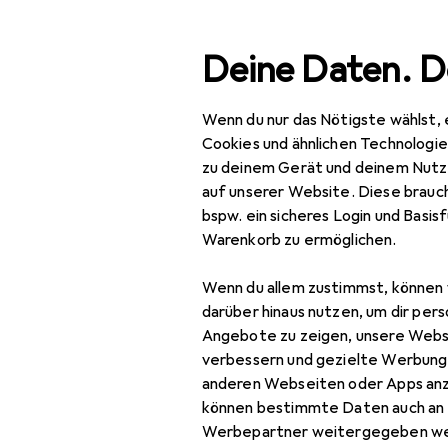
Suche
Deine Daten. D
Wenn du nur das Nötigste wählst, 
Navigation nach Kategorien
Gesamtsortiment
Woh
Gesamtsortiment
Cookies und ähnlichen Technologi
zu deinem Gerät und deinem Nutz
EU
67
Wohnen
auf unserer Website. Diese brauch
vi
bspw. ein sicheres Login und Basis
Möbel
Pol
Warenkorb zu ermöglichen.
Wohnzimmer
Wenn du allem zustimmst, können 
Couchtisch +
Zubehör für
darüber hinaus nutzen, um dir pers
Beistelltisch
Angebote zu zeigen, unsere Webs
verbessern und gezielte Werbung
Hocker + Pouf
Hier findest du passendes
anderen Webseiten oder Apps an
können bestimmte Daten auch an 
Kommode +
Werbepartner weitergegeben we
Sideboard
Beliebt
Hocker + Po