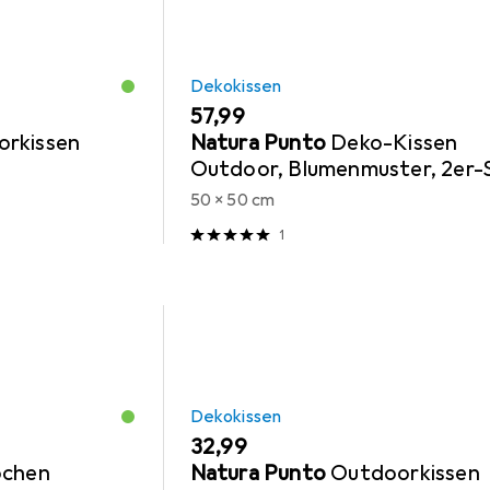
Dekokissen
EUR
57,99
rkissen
Natura Punto
Deko-Kissen
Outdoor, Blumenmuster, 2er-
50 x 50 cm
1
Dekokissen
EUR
32,99
ochen
Natura Punto
Outdoorkissen