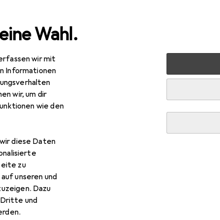
eine Wahl.
erfassen wir mit
nen
Möbel
Wohnzimmer
Sofa + Bettsofa
vidaXL
en Informationen
ungsverhalten
R
9,99
en wir, um dir
daXL
Jabelau (Mit Fusshocker)
funktionen wie den
stergruppe
wir diese Daten
 vidaXL Jabelau (Mit Fusshoc
onalisierte
eite zu
 auf unseren und
 Zubehör zum Produkt vidaXL Jabelau (Mit Fusshocker) aus den
zuzeigen. Dazu
Dritte und
rden.
uf
Dekokissen
VidaXL