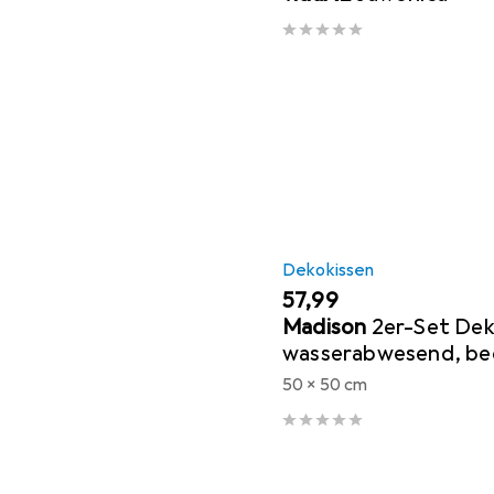
Dekokissen
EUR
57,99
Madison
2er-Set De
wasserabwesend, b
Outdoorkissen, dunke
50 x 50 cm
50 x 10 cm