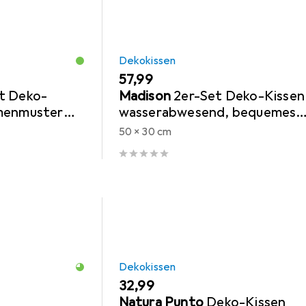
Dekokissen
EUR
57,99
t Deko-
Madison
2er-Set Deko-Kissen
umenmuster
wasserabwesend, bequemes
Outdoorkissen, beige, 50 x 30
50 x 30 cm
cm
Dekokissen
EUR
32,99
Natura Punto
Deko-Kissen