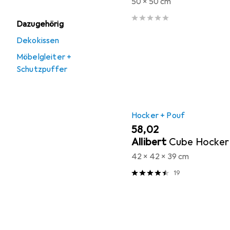
50 x 50 cm
Dazugehörig
Dekokissen
Möbelgleiter +
Schutzpuffer
Hocker + Pouf
EUR
58,02
Allibert
Cube Hocker
42 x 42 x 39 cm
19