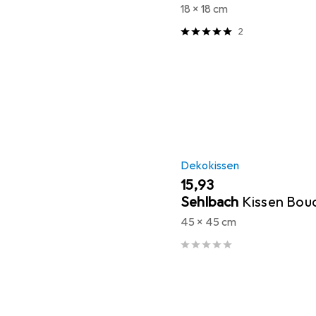
18 x 18 cm
2
Dekokissen
EUR
15,93
Sehlbach
Kissen Bouc
45 x 45 cm