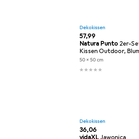
Dekokissen
EUR
57,99
Natura Punto
2er-Se
Kissen Outdoor, Bl
grün, 50 x 50 x 10 cm
50 x 50 cm
Dekokissen
EUR
36,06
vidaXL
Jawonica