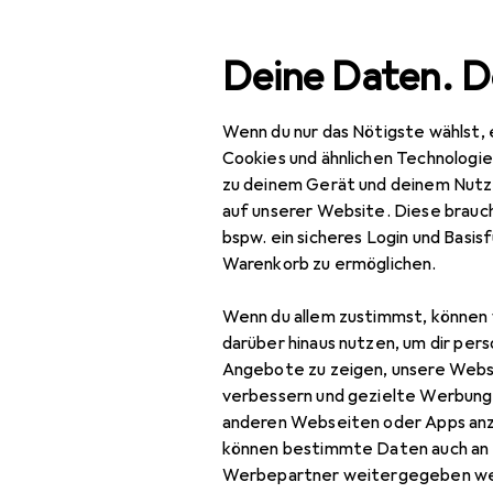
Suche
Deine Daten. D
Wenn du nur das Nötigste wählst, 
Navigation nach Kategorien
Gesamtsortiment
Woh
Gesamtsortiment
Cookies und ähnlichen Technologi
zu deinem Gerät und deinem Nutz
EU
61
Wohnen
auf unserer Website. Diese brauch
vi
bspw. ein sicheres Login und Basis
Möbel
2-S
Warenkorb zu ermöglichen.
Wohnzimmer
Wenn du allem zustimmst, können 
Couchtisch +
Zubehör für
darüber hinaus nutzen, um dir pers
Beistelltisch
Angebote zu zeigen, unsere Webs
verbessern und gezielte Werbung
Hocker + Pouf
Hier findest du passendes
anderen Webseiten oder Apps an
können bestimmte Daten auch an 
Kommode +
Werbepartner weitergegeben we
Sideboard
Beliebt
Hocker + Po