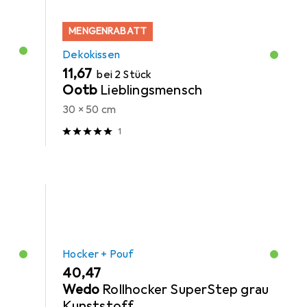
MENGENRABATT
Dekokissen
EUR
11,67
bei 2 Stück
Ootb
Lieblingsmensch
30 x 50 cm
1
Hocker + Pouf
EUR
40,47
Wedo
Rollhocker SuperStep grau
Kunststoff