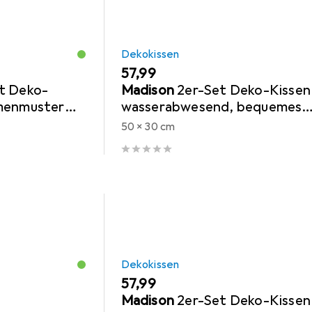
Dekokissen
EUR
57,99
t Deko-
Madison
2er-Set Deko-Kissen
umenmuster
wasserabwesend, bequemes
Outdoorkissen, beige, 50 x 30
50 x 30 cm
cm
Dekokissen
EUR
57,99
Madison
2er-Set Deko-Kissen