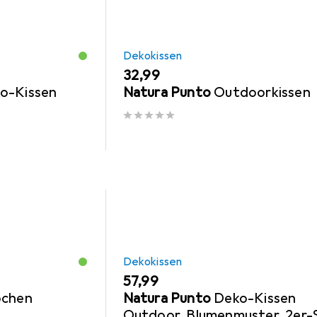
Dekokissen
EUR
32,99
ko-Kissen
Natura Punto
Outdoorkissen
Dekokissen
EUR
57,99
ochen
Natura Punto
Deko-Kissen
Outdoor, Blumenmuster, 2er-