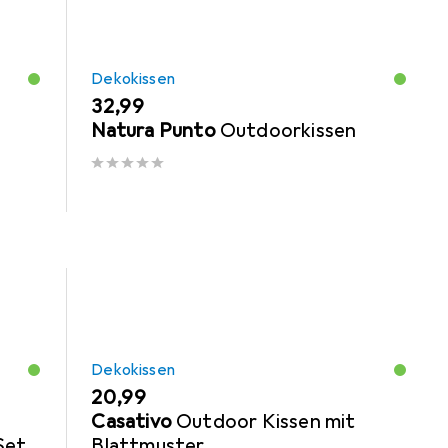
Dekokissen
EUR
32,99
Natura Punto
Outdoorkissen
Dekokissen
EUR
20,99
Casativo
Outdoor Kissen mit
Set
Blattmuster