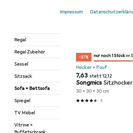
Konsolentisch
Impressum
Datenschutzerklär
Sortieren nach
:
Relevanz
Paravent +
Produktliste
Raumteiler
Regal
Regal Zubehör
noch 1 Stück
nur noch 1 Stück
im Sale
im 
−37%
Sessel
Hocker + Pouf
EUR
EUR
7,63
statt
12,12
Sitzsack
Songmics
Sitzhocker
Sofa + Bettsofa
30 x 30 x 30 cm
Spiegel
3
TV Möbel
Vitrine +
Buffetschrank