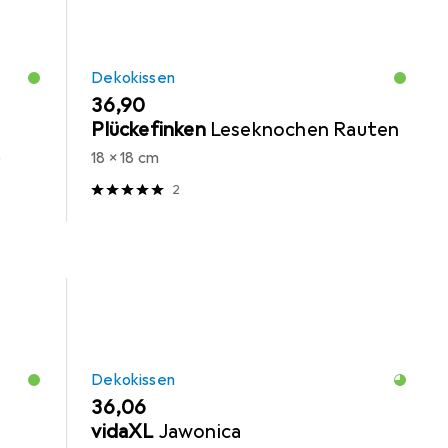
Dekokissen
EUR
36,90
Plückefinken
Leseknochen Rauten
18 x 18 cm
 x 10
2
Dekokissen
EUR
36,06
vidaXL
Jawonica