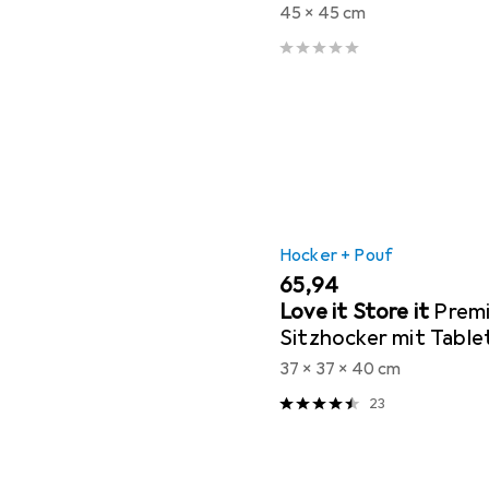
45 x 45 cm
Hocker + Pouf
EUR
65,94
Love it Store it
Prem
Sitzhocker mit Table
37 x 37 x 40 cm
23