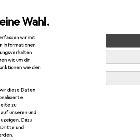
eine Wahl.
erfassen wir mit
nen
Möbel
Wohnzimmer
Sofa + Bettsofa
vidaXL
en Informationen
ungsverhalten
R
0,20
en wir, um dir
daXL
Patarita (Mit Fusshocker)
funktionen wie den
itzer, 3-Sitzer, Polstergruppe
wir diese Daten
 vidaXL Patarita (Mit Fussho
onalisierte
eite zu
 auf unseren und
 Zubehör zum Produkt vidaXL Patarita (Mit Fusshocker) aus de
zuzeigen. Dazu
Dritte und
rden.
uf
Dekokissen
VidaXL