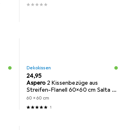
 x 10
Dekokissen
EUR
24,95
Aspero
2 Kissenbezüge aus
Streifen-Flanell 60x60 cm Salta -
9049
60 x 60 cm
1