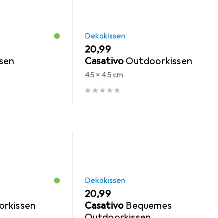
Dekokissen
EUR
20,99
sen
Casativo
Outdoorkissen
45 x 45 cm
Dekokissen
EUR
20,99
rkissen
Casativo
Bequemes
Outdoorkissen