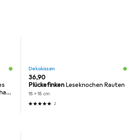
Dekokissen
EUR
36,90
es
Plückefinken
Leseknochen Rauten
haft
18 x 18 cm
ptik,
2