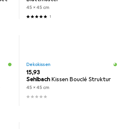
45 x 45 cm
1
Dekokissen
EUR
15,93
Sehlbach
Kissen Bouclé Struktur
45 x 45 cm
0 x