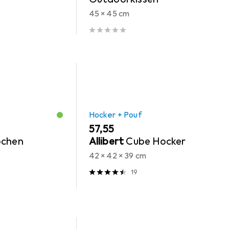
45 x 45 cm
Hocker + Pouf
EUR
57,55
ochen
Allibert
Cube Hocker
42 x 42 x 39 cm
19