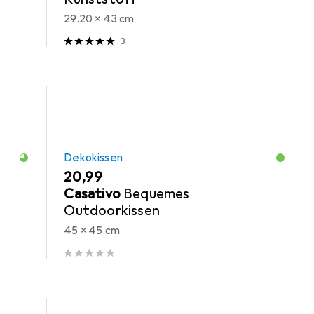
29.20 x 43 cm
3
Dekokissen
EUR
20,99
Casativo
Bequemes
Outdoorkissen
45 x 45 cm