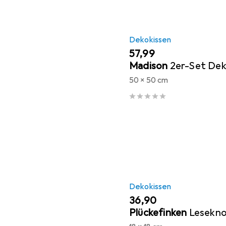
Dekokissen
EUR
57,99
Madison
2er-Set De
50 x 50 cm
Dekokissen
EUR
36,90
Plückefinken
Lesekn