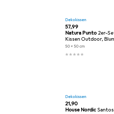
Dekokissen
EUR
57,99
Natura Punto
2er-Se
Kissen Outdoor, Bl
grün, 50 x 50 x 10 cm
50 x 50 cm
Dekokissen
EUR
21,90
House Nordic
Santos