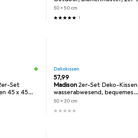
50 x 50 cm
1
Dekokissen
EUR
57,99
2er-Set
Madison
2er-Set Deko-Kissen
en 45 x 45
wasserabwesend, bequemes
Outdoorkissen, dunkel grau, 5
50 x 30 cm
30 x 10 cm