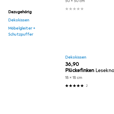
50 x 50 cm
Dazugehörig
Dekokissen
Möbelgleiter +
Schutzpuffer
Dekokissen
EUR
36,90
Plückefinken
Lesekn
18 x 18 cm
2