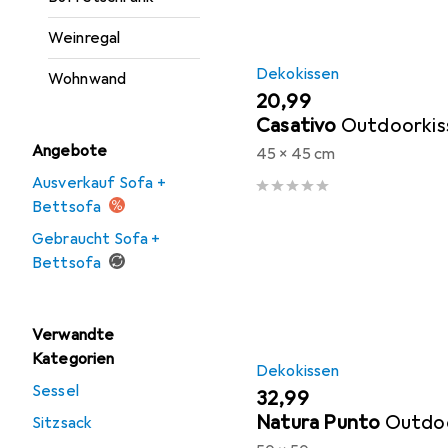
Weinregal
Dekokissen
Wohnwand
EUR
20,99
Casativo
Outdoorkis
Angebote
45 x 45 cm
Ausverkauf Sofa +
Bettsofa
Gebraucht Sofa +
Bettsofa
Verwandte
Kategorien
Dekokissen
Sessel
EUR
32,99
Natura Punto
Outdoo
Sitzsack