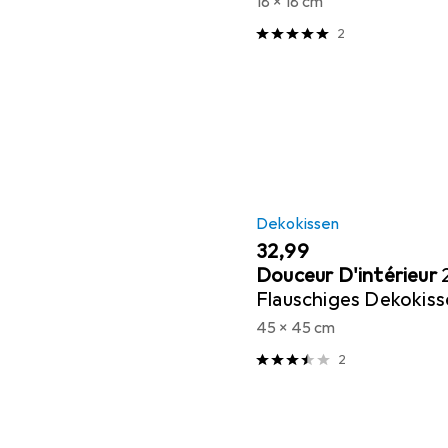
18 x 18 cm
2
Dekokissen
EUR
32,99
Douceur D'intérieur
Flauschiges Dekokiss
cm, grau
45 x 45 cm
2