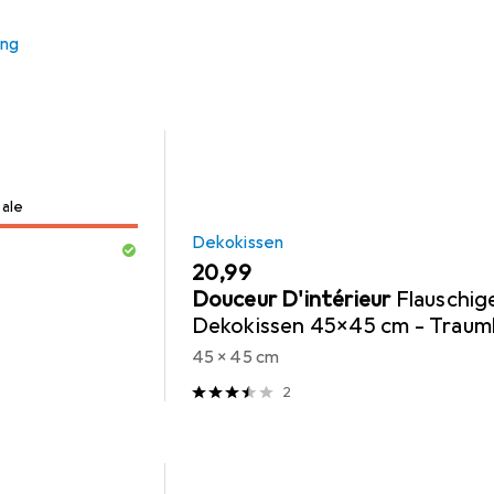
ung
Sale
Dekokissen
EUR
20,99
Douceur D'intérieur
Flauschig
Dekokissen 45x45 cm - Traum
weicher Kissenbezug in Fell-O
45 x 45 cm
Graues Kunstfell
2