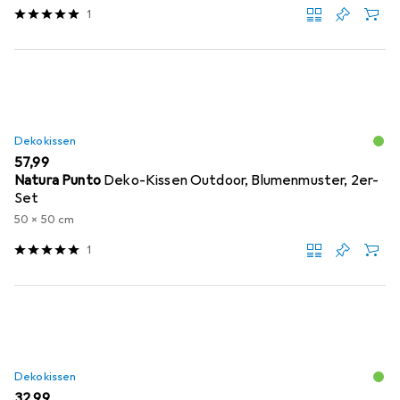
1
Dekokissen
EUR
57,99
Natura Punto
Deko-Kissen Outdoor, Blumenmuster, 2er-
Set
50 x 50 cm
1
Dekokissen
EUR
32,99