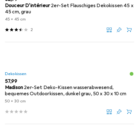
Douceur D'intérieur
2er-Set Flauschiges Dekokissen 45 x
45 cm, grau
45 x 45 cm
2
Dekokissen
EUR
57,99
Madison
2er-Set Deko-Kissen wasserabwesend,
bequemes Outdoorkissen, dunkel grau, 50 x 30 x 10 cm
50 x 30 cm