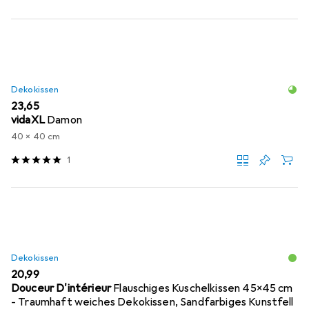
Dekokissen
EUR
23,65
vidaXL
Damon
40 x 40 cm
1
Dekokissen
EUR
20,99
Douceur D'intérieur
Flauschiges Kuschelkissen 45x45 cm
- Traumhaft weiches Dekokissen, Sandfarbiges Kunstfell