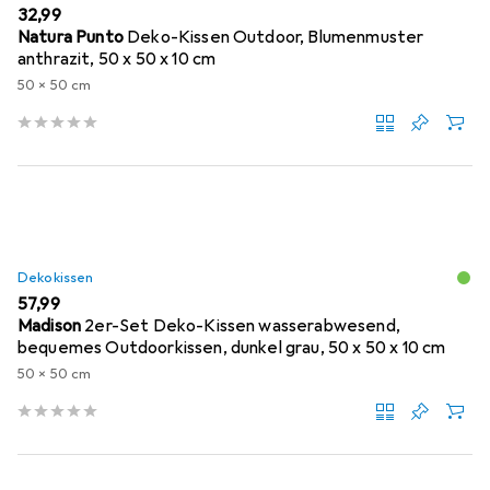
EUR
32,99
Natura Punto
Deko-Kissen Outdoor, Blumenmuster
anthrazit, 50 x 50 x 10 cm
50 x 50 cm
Dekokissen
EUR
57,99
Madison
2er-Set Deko-Kissen wasserabwesend,
bequemes Outdoorkissen, dunkel grau, 50 x 50 x 10 cm
50 x 50 cm