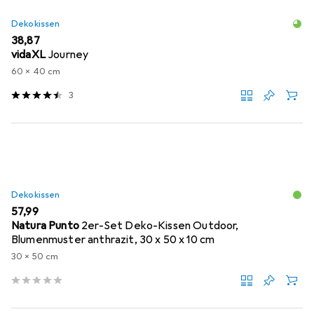
Dekokissen
EUR
38,87
vidaXL
Journey
60 x 40 cm
3
Dekokissen
EUR
57,99
Natura Punto
2er-Set Deko-Kissen Outdoor,
Blumenmuster anthrazit, 30 x 50 x 10 cm
30 x 50 cm