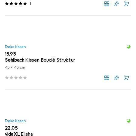
1
Dekokissen
EUR
15,93
Sehlbach
Kissen Bouclé Struktur
45 x 45 cm
Dekokissen
EUR
22,05
vidaXL
Elisha