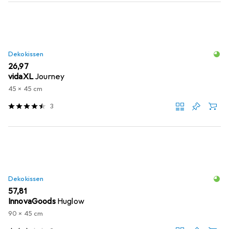
Dekokissen
EUR
26,97
vidaXL
Journey
45 x 45 cm
3
Dekokissen
EUR
57,81
InnovaGoods
Huglow
90 x 45 cm