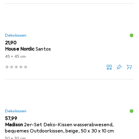
Dekokissen
EUR
21,90
House Nordic
Santos
45 x 45 cm
Dekokissen
EUR
57,99
Madison
2er-Set Deko-Kissen wasserabwesend,
bequemes Outdoorkissen, beige, 50 x 30 x 10 cm
50 x 30 cm