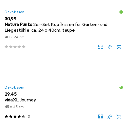
Dekokissen
EUR
30,99
Natura Punto
2er-Set Kopfkissen für Garten- und
Liegestühle, ca. 24 x 40cm, taupe
40 x 24 cm
Dekokissen
EUR
29,45
vidaXL
Journey
45 x 45 cm
3