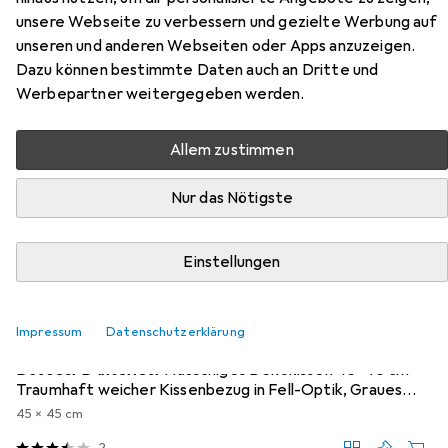
unsere Webseite zu verbessern und gezielte Werbung auf
Hier findest du passendes Zubehör zum Produkt vidaXL
unseren und anderen Webseiten oder Apps anzuzeigen.
Landyn without footstool aus den Kategorien Dekokissen
Dazu können bestimmte Daten auch an Dritte und
und Hocker + Pouf.
Werbepartner weitergegeben werden.
Beliebt
Dekokissen
Hocker + Pouf
VidaXL
Allem zustimmen
Nur das Nötigste
Relevanz
Produktliste
Einstellungen
Dekokissen
Impressum
Datenschutzerklärung
EUR
20,99
Douceur D'intérieur
Flauschiges Dekokissen 45x45 cm -
Traumhaft weicher Kissenbezug in Fell-Optik, Graues
Kunstfell
45 x 45 cm
2