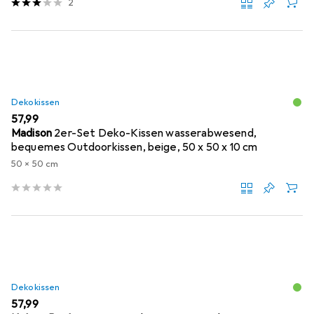
2
Dekokissen
EUR
57,99
Madison
2er-Set Deko-Kissen wasserabwesend,
bequemes Outdoorkissen, beige, 50 x 50 x 10 cm
50 x 50 cm
Dekokissen
EUR
57,99