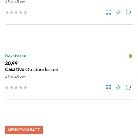
45 x 45 cm
Dekokissen
EUR
20,99
Casativo
Outdoorkissen
45 x 45 cm
MENGENRABATT