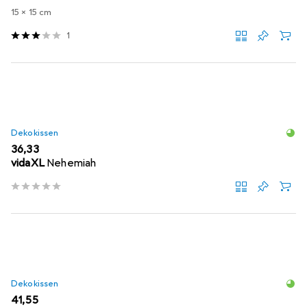
15 x 15 cm
1
Dekokissen
EUR
36,33
vidaXL
Nehemiah
Dekokissen
EUR
41,55