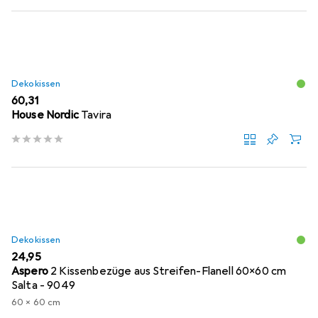
Dekokissen
EUR
60,31
House Nordic
Tavira
Dekokissen
EUR
24,95
Aspero
2 Kissenbezüge aus Streifen-Flanell 60x60 cm
Salta - 9049
60 x 60 cm