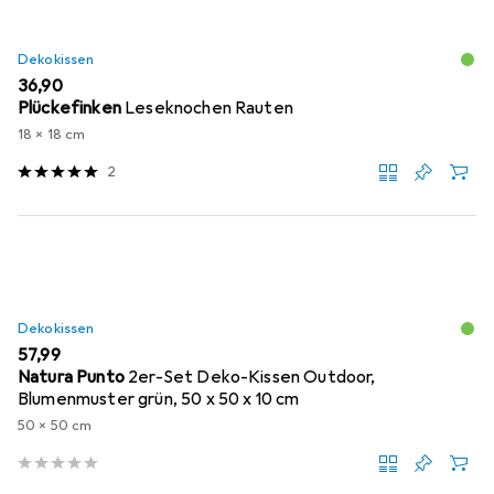
Dekokissen
EUR
36,90
Plückefinken
Leseknochen Rauten
18 x 18 cm
2
Dekokissen
EUR
57,99
Natura Punto
2er-Set Deko-Kissen Outdoor,
Blumenmuster grün, 50 x 50 x 10 cm
50 x 50 cm