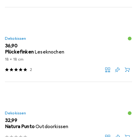
Dekokissen
EUR
36,90
Plückefinken
Leseknochen
18 x 18 cm
2
Dekokissen
EUR
32,99
Natura Punto
Outdoorkissen