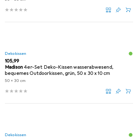
Dekokissen
EUR
105,99
Madison
4er-Set Deko-Kissen wasserabwesend,
bequemes Outdoorkissen, grün, 50 x 30 x 10 cm
50 x 30 cm
Dekokissen