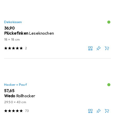
Dekokissen
EUR
36,90
Plückefinken
Leseknochen
18 x 18 cm
2
Hocker + Pouf
EUR
57,65
Wedo
Rollhocker
29.50 x 43 cm
73