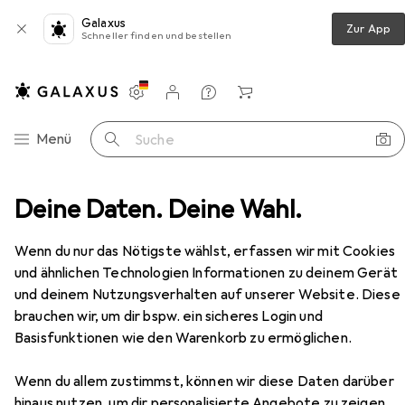
Galaxus
Zur App
Schneller finden und bestellen
Einstellungen
Kundenkonto
Vergleichslisten
Merklisten
Warenkorb
Navigation nach Kategorien
Menü
Suche
Sofa + Bettsofa
Deine Daten. Deine Wahl.
vidaXL Landyn without footstool
Zubehör
EUR
623,27
Wenn du nur das Nötigste wählst, erfassen wir mit Cookies
vidaXL
Landyn without footstool
und ähnlichen Technologien Informationen zu deinem Gerät
2-Sitzer, 3-Sitzer
und deinem Nutzungsverhalten auf unserer Website. Diese
brauchen wir, um dir bspw. ein sicheres Login und
Basisfunktionen wie den Warenkorb zu ermöglichen.
Zubehör für vidaXL Landyn
without footstool
Wenn du allem zustimmst, können wir diese Daten darüber
hinaus nutzen, um dir personalisierte Angebote zu zeigen,