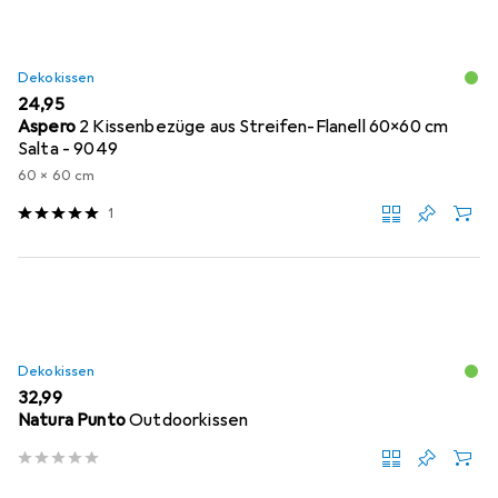
Dekokissen
EUR
24,95
Aspero
2 Kissenbezüge aus Streifen-Flanell 60x60 cm
Salta - 9049
60 x 60 cm
1
Dekokissen
EUR
32,99
Natura Punto
Outdoorkissen