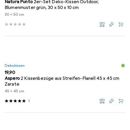
Natura Punto
2er-Set Deko-Kissen Outdoor,
Blumenmuster grün, 30 x 50 x 10 cm
30 x 50 cm
Dekokissen
EUR
19,90
Aspero
2 Kissenbezüge aus Streifen-Flanell 45 x 45 cm
Zarate
45 x 45 cm
1