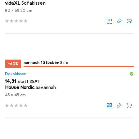
vidaXL
Sofakissen
80 x 68.50 cm
noch 1 Stück
nur noch 1 Stück
im Sale
im Sale
−60%
Dekokissen
EUR
EUR
14,31
statt
35,91
House Nordic
Savannah
45 x 45 cm