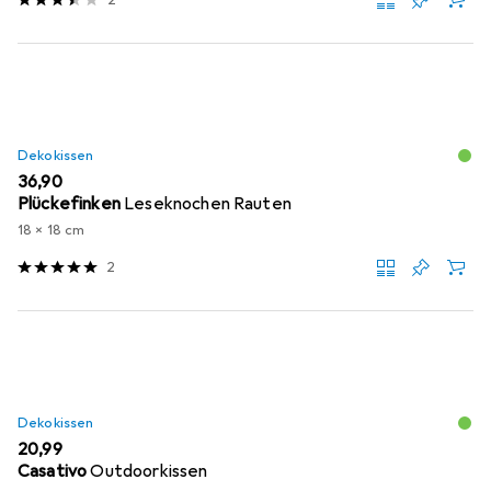
Dekokissen
EUR
36,90
Plückefinken
Leseknochen Rauten
18 x 18 cm
2
Dekokissen
EUR
20,99
Casativo
Outdoorkissen