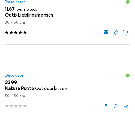
Dekokissen
EUR
11,67
bei 2 Stück
Ootb
Lieblingsmensch
30 x 50 cm
1
Dekokissen
EUR
32,99
Natura Punto
Outdoorkissen
50 x 50 cm