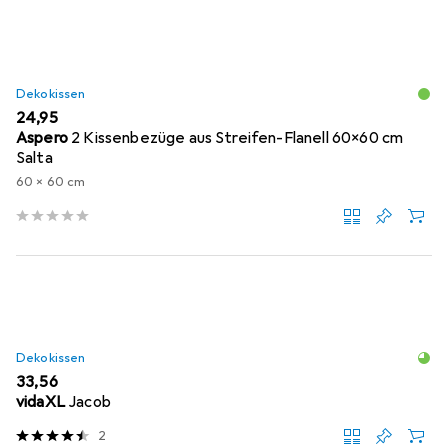
Dekokissen
EUR
24,95
Aspero
2 Kissenbezüge aus Streifen-Flanell 60x60 cm
Salta
60 x 60 cm
Dekokissen
EUR
33,56
vidaXL
Jacob
2