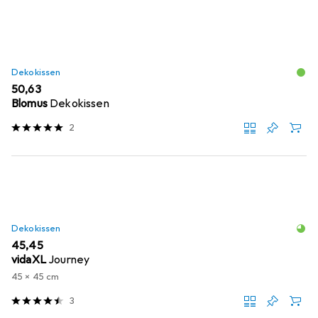
Dekokissen
EUR
50,63
Blomus
Dekokissen
2
Dekokissen
EUR
45,45
vidaXL
Journey
45 x 45 cm
3