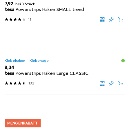
EUR
7,92
bei 3 Stück
tesa
Powerstrips Haken SMALL trend
11
Klebehaken + Klebenagel
EUR
8,34
tesa
Powerstrips Haken Large CLASSIC
132
MENGENRABATT