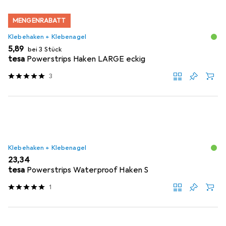
MENGENRABATT
Klebehaken + Klebenagel
EUR
5,89
bei 3 Stück
tesa
Powerstrips Haken LARGE eckig
3
Klebehaken + Klebenagel
EUR
23,34
tesa
Powerstrips Waterproof Haken S
1