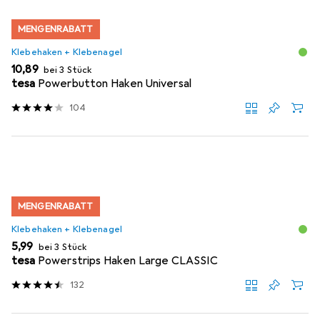
MENGENRABATT
Klebehaken + Klebenagel
EUR
10,89
bei 3 Stück
tesa
Powerbutton Haken Universal
104
MENGENRABATT
Klebehaken + Klebenagel
EUR
5,99
bei 3 Stück
tesa
Powerstrips Haken Large CLASSIC
132