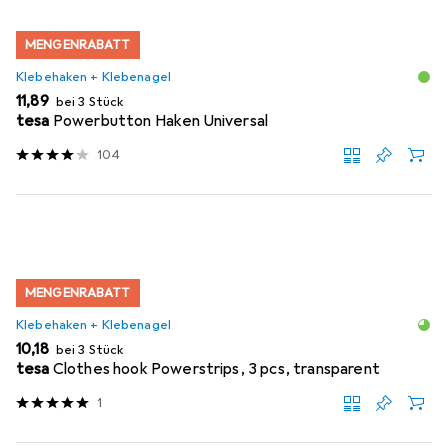
MENGENRABATT
Klebehaken + Klebenagel
EUR
11,89
bei 3 Stück
tesa
Powerbutton Haken Universal
104
MENGENRABATT
Klebehaken + Klebenagel
EUR
10,18
bei 3 Stück
tesa
Clothes hook Powerstrips, 3 pcs, transparent
1