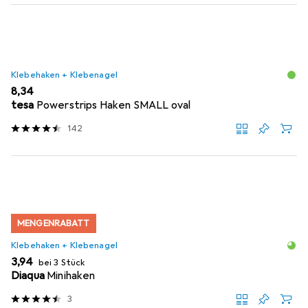
Klebehaken + Klebenagel
EUR
8,34
tesa
Powerstrips Haken SMALL oval
142
MENGENRABATT
Klebehaken + Klebenagel
EUR
3,94
bei 3 Stück
Diaqua
Minihaken
3