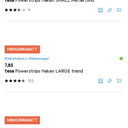
tesa
Powerstrips Haken SMALL Metall rund
9
MENGENRABATT
Klebehaken + Klebenagel
EUR
7,85
tesa
Powerstrips Haken LARGE trend
132
MENGENRABATT