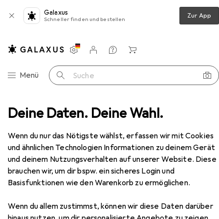
Galaxus
Zur App
Schneller finden und bestellen
Einstellungen
Kundenkonto
Vergleichslisten
Merklisten
Warenkorb
Navigation nach Kategorien
Menü
Suche
derrahmen
Deine Daten. Deine Wahl.
ZEP Acryl AQ646W Dresda White 10x15 cm
Zubehör
Wenn du nur das Nötigste wählst, erfassen wir mit Cookies
EUR
12,60
bei 2 Stück
und ähnlichen Technologien Informationen zu deinem Gerät
ZEP
Acryl AQ646W Dresda White
10x15 cm
und deinem Nutzungsverhalten auf unserer Website. Diese
brauchen wir, um dir bspw. ein sicheres Login und
Basisfunktionen wie den Warenkorb zu ermöglichen.
Wenn du allem zustimmst, können wir diese Daten darüber
Zubehör für ZEP Acryl AQ646W
hinaus nutzen, um dir personalisierte Angebote zu zeigen,