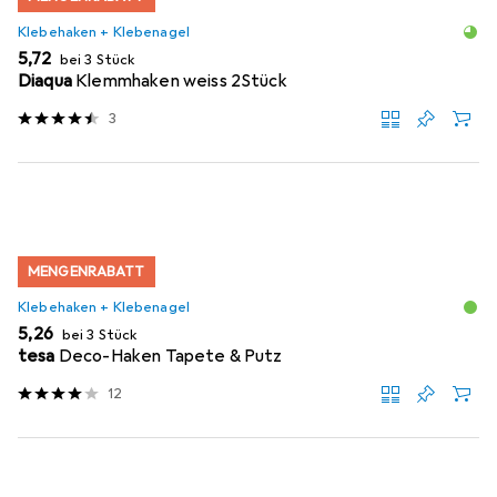
Klebehaken + Klebenagel
EUR
5,72
bei 3 Stück
Diaqua
Klemmhaken weiss 2Stück
3
MENGENRABATT
Klebehaken + Klebenagel
EUR
5,26
bei 3 Stück
tesa
Deco-Haken Tapete & Putz
12