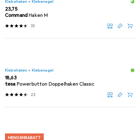
Klebehaken + Klebenagel
EUR
23,75
Command
Haken M
35
Klebehaken + Klebenagel
EUR
18,63
tesa
Powerbutton Doppelhaken Classic
22
MENGENRABATT