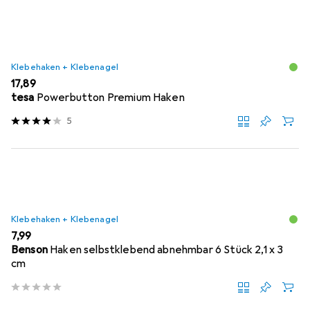
Klebehaken + Klebenagel
EUR
17,89
tesa
Powerbutton Premium Haken
5
Klebehaken + Klebenagel
EUR
7,99
Benson
Haken selbstklebend abnehmbar 6 Stück 2,1 x 3
cm