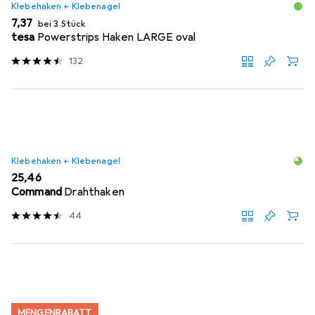
Klebehaken + Klebenagel
EUR
7,37
bei 3 Stück
tesa
Powerstrips Haken LARGE oval
132
Klebehaken + Klebenagel
EUR
25,46
Command
Drahthaken
44
MENGENRABATT