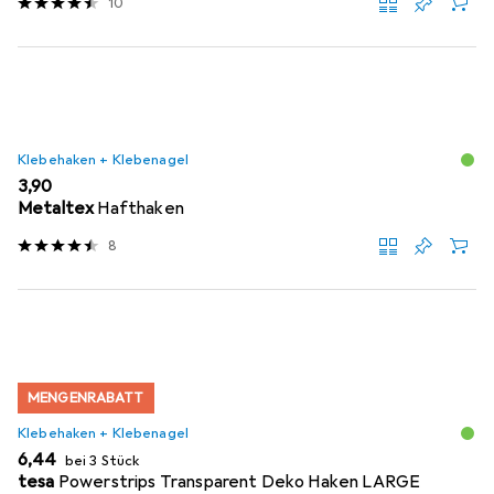
10
Klebehaken + Klebenagel
EUR
3,90
Metaltex
Hafthaken
8
MENGENRABATT
Klebehaken + Klebenagel
EUR
6,44
bei 3 Stück
tesa
Powerstrips Transparent Deko Haken LARGE