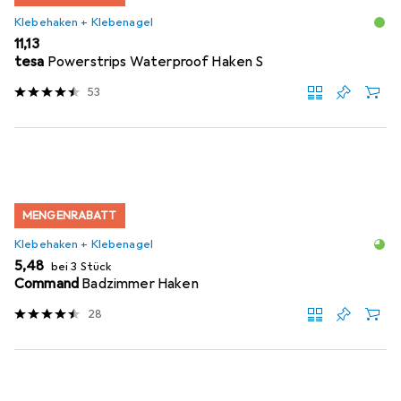
Klebehaken + Klebenagel
EUR
11,13
tesa
Powerstrips Waterproof Haken S
53
MENGENRABATT
Klebehaken + Klebenagel
EUR
5,48
bei 3 Stück
Command
Badzimmer Haken
28