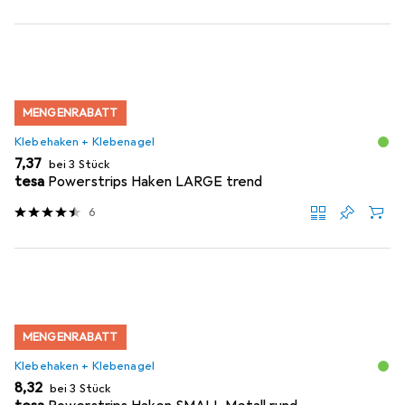
MENGENRABATT
Klebehaken + Klebenagel
EUR
7,37
bei 3 Stück
tesa
Powerstrips Haken LARGE trend
6
MENGENRABATT
Klebehaken + Klebenagel
EUR
8,32
bei 3 Stück