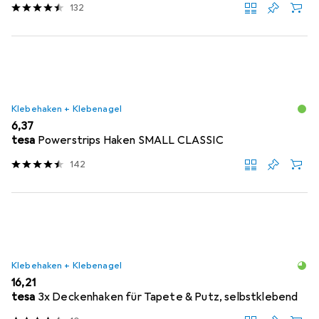
132
Klebehaken + Klebenagel
EUR
6,37
tesa
Powerstrips Haken SMALL CLASSIC
142
Klebehaken + Klebenagel
EUR
16,21
tesa
3x Deckenhaken für Tapete & Putz, selbstklebend