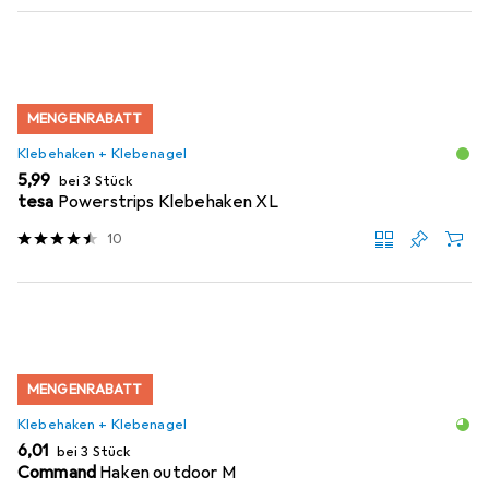
MENGENRABATT
Klebehaken + Klebenagel
EUR
5,99
bei 3 Stück
tesa
Powerstrips Klebehaken XL
10
MENGENRABATT
Klebehaken + Klebenagel
EUR
6,01
bei 3 Stück
Command
Haken outdoor M