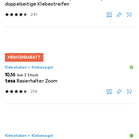
doppelseitige Klebestreifen
241
MENGENRABATT
Klebehaken + Klebenagel
EUR
10,16
bei 3 Stück
tesa
Rasierhalter Zoom
214
Klebehaken + Klebenagel