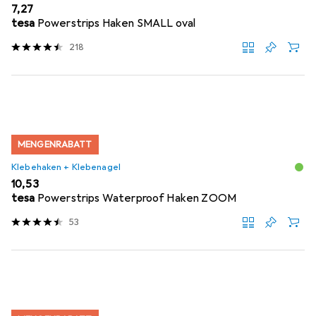
EUR
7,27
tesa
Powerstrips Haken SMALL oval
218
MENGENRABATT
Klebehaken + Klebenagel
EUR
10,53
tesa
Powerstrips Waterproof Haken ZOOM
53