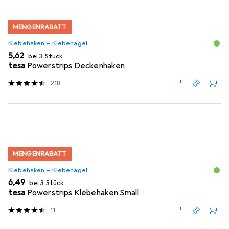
MENGENRABATT
Klebehaken + Klebenagel
EUR
5,62
bei 3 Stück
tesa
Powerstrips Deckenhaken
218
MENGENRABATT
Klebehaken + Klebenagel
EUR
6,49
bei 3 Stück
tesa
Powerstrips Klebehaken Small
11