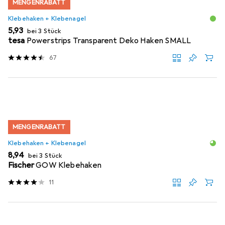
MENGENRABATT
Klebehaken + Klebenagel
EUR
5,93
bei 3 Stück
tesa
Powerstrips Transparent Deko Haken SMALL
67
MENGENRABATT
Klebehaken + Klebenagel
EUR
8,94
bei 3 Stück
Fischer
GOW Klebehaken
11