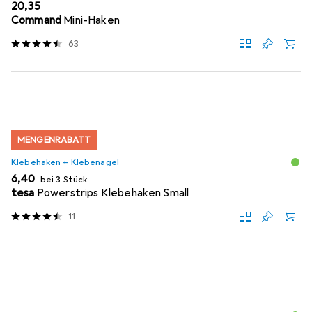
EUR
20,35
Command
Mini-Haken
63
MENGENRABATT
Klebehaken + Klebenagel
EUR
6,40
bei 3 Stück
tesa
Powerstrips Klebehaken Small
11