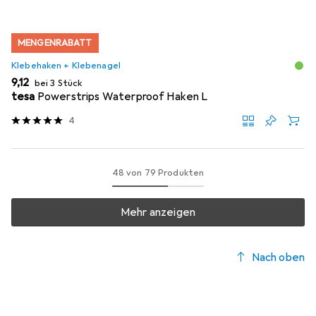
MENGENRABATT
Klebehaken + Klebenagel
EUR
9,12
bei 3 Stück
tesa
Powerstrips Waterproof Haken L
4
48 von 79 Produkten
Mehr anzeigen
Nach oben