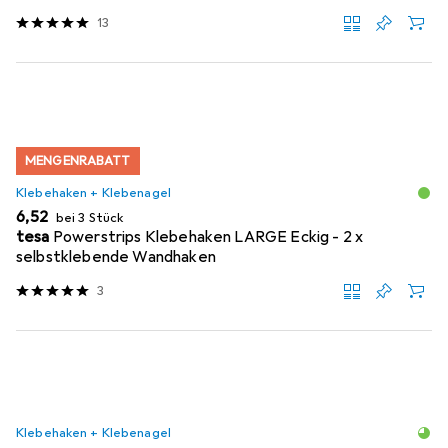
13
MENGENRABATT
Klebehaken + Klebenagel
EUR
6,52
bei 3 Stück
tesa
Powerstrips Klebehaken LARGE Eckig - 2 x
selbstklebende Wandhaken
3
Klebehaken + Klebenagel