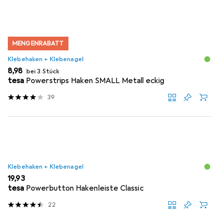
MENGENRABATT
Klebehaken + Klebenagel
EUR
8,98
bei 3 Stück
tesa
Powerstrips Haken SMALL Metall eckig
39
Klebehaken + Klebenagel
EUR
19,93
tesa
Powerbutton Hakenleiste Classic
22