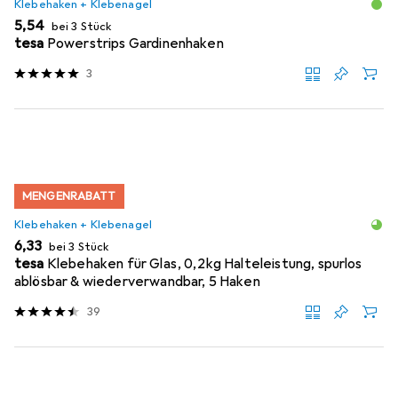
Klebehaken + Klebenagel
EUR
5,54
bei 3 Stück
tesa
Powerstrips Gardinenhaken
3
MENGENRABATT
Klebehaken + Klebenagel
EUR
6,33
bei 3 Stück
tesa
Klebehaken für Glas, 0,2kg Halteleistung, spurlos
ablösbar & wiederverwandbar, 5 Haken
39