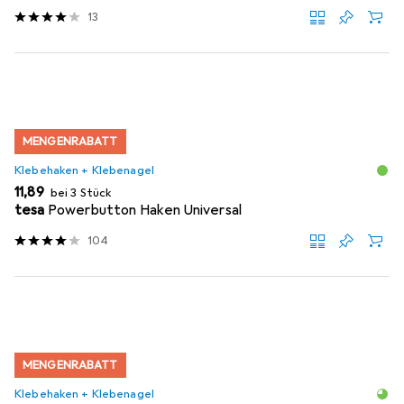
13
MENGENRABATT
Klebehaken + Klebenagel
EUR
11,89
bei 3 Stück
tesa
Powerbutton Haken Universal
104
MENGENRABATT
Klebehaken + Klebenagel