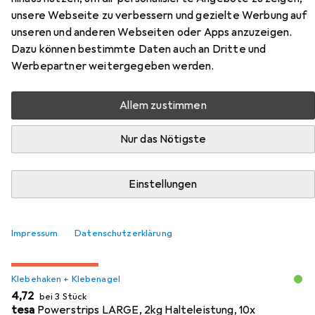
Dresda White 10x15 cm
unsere Webseite zu verbessern und gezielte Werbung auf
unseren und anderen Webseiten oder Apps anzuzeigen.
Hier findest du passendes Zubehör zum Produkt ZEP
Dazu können bestimmte Daten auch an Dritte und
Acryl AQ646W Dresda White 10x15 cm aus der Kategorie
Werbepartner weitergegeben werden.
Klebehaken + Klebenagel.
Allem zustimmen
Beliebt
Klebehaken + Klebenagel
Nägel
Nur das Nötigste
Relevanz
Einstellungen
Produktliste
Impressum
Datenschutzerklärung
MENGENRABATT
Klebehaken + Klebenagel
EUR
4,72
bei 3 Stück
tesa
Powerstrips LARGE, 2kg Halteleistung, 10x