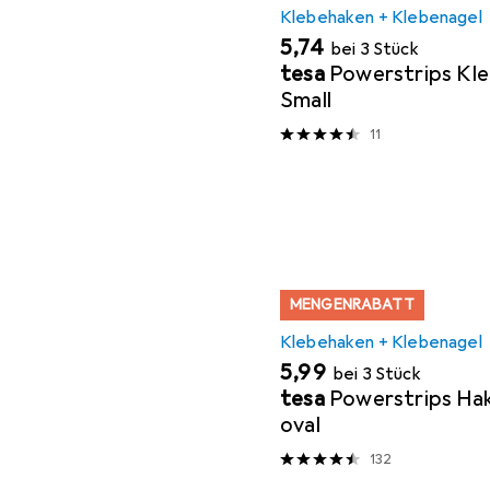
Klebehaken + Klebenagel
EUR
5,74
bei 3 Stück
tesa
Powerstrips Kl
Small
11
MENGENRABATT
Klebehaken + Klebenagel
EUR
5,99
bei 3 Stück
tesa
Powerstrips H
oval
132