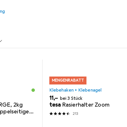
 Zubehör zum Produkt ZEP CC457 Tamigi Brown 13x18 cm aus d
ung
+ Klebenagel
Nägel
MENGENRABATT
Klebehaken + Klebenagel
EUR
11,–
bei 3 Stück
RGE, 2kg
tesa
Rasierhalter Zoom
oppelseitige
213