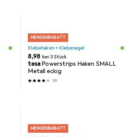
MENGENRABATT
Klebehaken + Klebenagel
EUR
8,98
bei 3 Stück
tesa
Powerstrips Haken SMALL
Metall eckig
39
MENGENRABATT