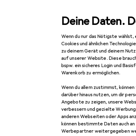
Suche
Deine Daten. D
Wenn du nur das Nötigste wählst, 
Navigation nach Kategorien
Gesamtsortiment
Woh
Gesamtsortiment
Cookies und ähnlichen Technologi
zu deinem Gerät und deinem Nutz
Wohnen
auf unserer Website. Diese brauch
bspw. ein sicheres Login und Basis
Deko + Accessoires
EU
9,2
Warenkorb zu ermöglichen.
ZE
Wanddekoration
13 x
Wenn du allem zustimmst, können 
Bilder
darüber hinaus nutzen, um dir pers
Angebote zu zeigen, unsere Webs
Bilderrahmen
verbessern und gezielte Werbung
anderen Webseiten oder Apps an
Dekofolie
Zubehör für
können bestimmte Daten auch an 
Pinnwand
Werbepartner weitergegeben we