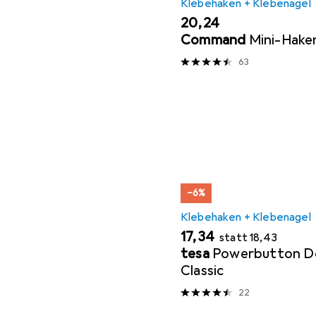
Klebehaken + Klebenagel
EUR
20,24
Command
Mini-Hake
63
−6%
Klebehaken + Klebenagel
EUR
EUR
17,34
statt
18,43
tesa
Powerbutton D
Classic
22