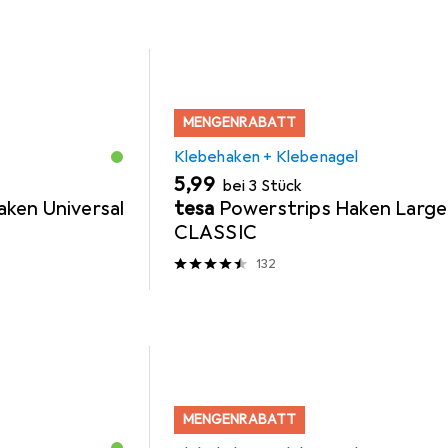
MENGENRABATT
Klebehaken + Klebenagel
EUR
5,99
bei 3 Stück
ken Universal
tesa
Powerstrips Haken Large
CLASSIC
132
MENGENRABATT