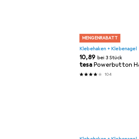
MENGENRABATT
Klebehaken + Klebenagel
EUR
10,89
bei 3 Stück
tesa
Powerbutton Ha
104
Klebehaken + Klebenagel