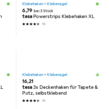
Klebehaken + Klebenagel
EUR
6,79
bei 3 Stück
n
tesa
Powerstrips Klebehaken XL
10
Klebehaken + Klebenagel
EUR
16,21
LL
tesa
3x Deckenhaken für Tapete &
Putz, selbstklebend
10