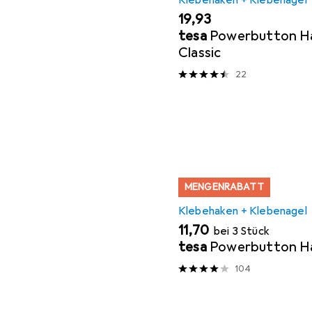
EUR
19,93
tesa
Powerbutton Ha
Classic
22
MENGENRABATT
Klebehaken + Klebenagel
EUR
11,70
bei 3 Stück
tesa
Powerbutton Ha
104