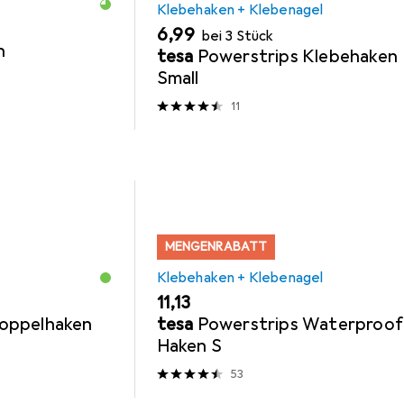
Klebehaken + Klebenagel
EUR
6,99
bei 3 Stück
n
tesa
Powerstrips Klebehaken
Small
11
MENGENRABATT
Klebehaken + Klebenagel
EUR
11,13
oppelhaken
tesa
Powerstrips Waterproof
Haken S
53