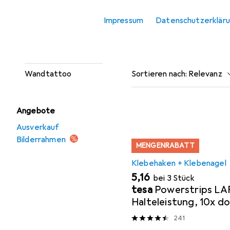
Hier findest du passendes
Spiegel
Impressum
Datenschutzerklär
Wanddeko
Beliebt
Klebehaken 
Wandschild
Sortieren nach
:
Relevanz
Wandtattoo
Produktliste
Angebote
Ausverkauf
Bilderrahmen
MENGENRABATT
Klebehaken + Klebenagel
EUR
5,16
bei 3 Stück
tesa
Powerstrips LA
Halteleistung, 10x d
Klebestreifen
241