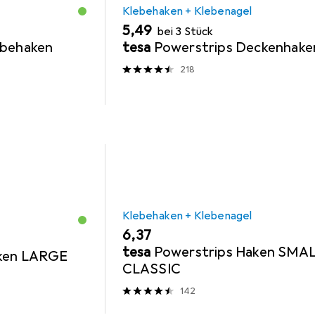
Klebehaken + Klebenagel
EUR
5,49
bei 3 Stück
ebehaken
tesa
Powerstrips Deckenhake
218
Klebehaken + Klebenagel
EUR
6,37
tesa
Powerstrips Haken SMA
aken LARGE
CLASSIC
142