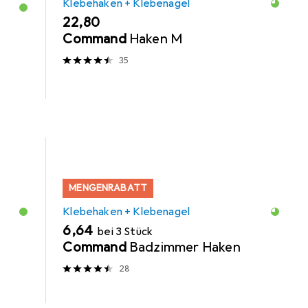
Klebehaken + Klebenagel
EUR
22,80
Command
Haken M
35
MENGENRABATT
Klebehaken + Klebenagel
EUR
6,64
bei 3 Stück
Command
Badzimmer Haken
28