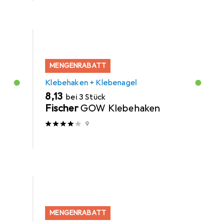
MENGENRABATT
Klebehaken + Klebenagel
EUR
8,13
bei 3 Stück
t
Fischer
GOW Klebehaken
9
MENGENRABATT