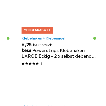
MENGENRABATT
Klebehaken + Klebenagel
EUR
6,25
bei 3 Stück
t
tesa
Powerstrips Klebehaken
LARGE Eckig - 2 x selbstklebende
Wandhaken
3