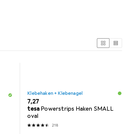
er Kategorie Klebehaken + Klebenagel.
Klebehaken + Klebenagel
EUR
7,27
tesa
Powerstrips Haken SMALL
oval
218