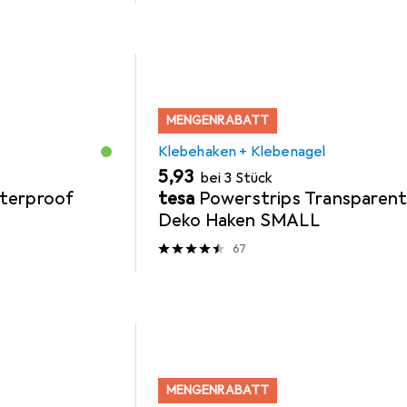
MENGENRABATT
Klebehaken + Klebenagel
EUR
5,93
bei 3 Stück
terproof
tesa
Powerstrips Transparen
Deko Haken SMALL
67
MENGENRABATT