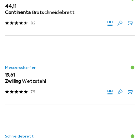
EUR
44,11
Continenta
Brotschneidebrett
82
Messerschärfer
EUR
19,61
Zwilling
Wetzstahl
79
Schneidebrett