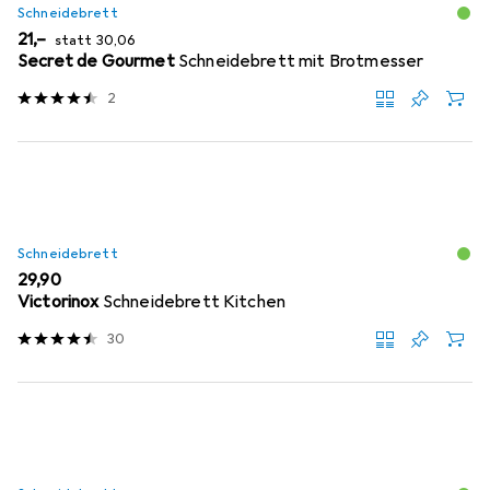
Schneidebrett
EUR
EUR
21,–
statt
30,06
Secret de Gourmet
Schneidebrett mit Brotmesser
2
Schneidebrett
EUR
29,90
Victorinox
Schneidebrett Kitchen
30