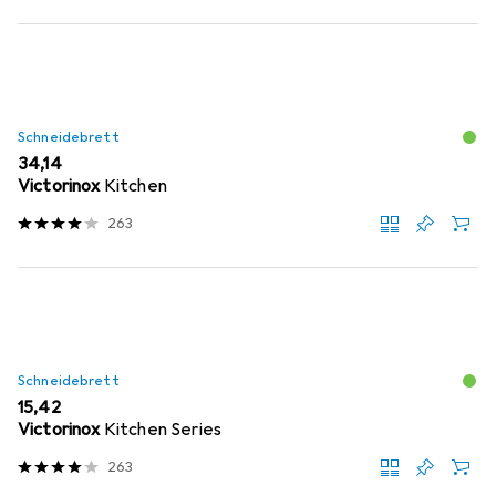
Schneidebrett
EUR
34,14
Victorinox
Kitchen
263
Schneidebrett
EUR
15,42
Victorinox
Kitchen Series
263