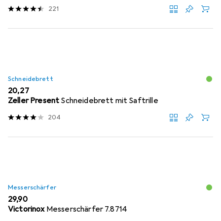
221
Schneidebrett
EUR
20,27
Zeller Present
Schneidebrett mit Saftrille
204
Messerschärfer
EUR
29,90
Victorinox
Messerschärfer 7.8714