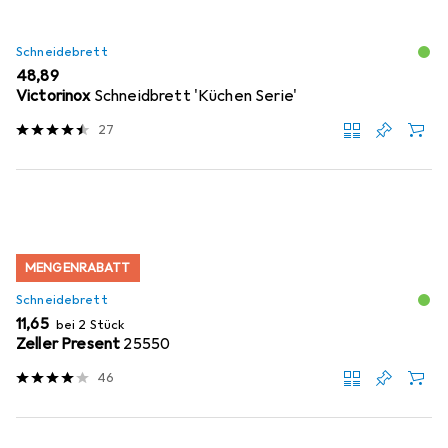
Schneidebrett
EUR
48,89
Victorinox
Schneidbrett 'Küchen Serie'
27
MENGENRABATT
Schneidebrett
EUR
11,65
bei 2 Stück
Zeller Present
25550
46