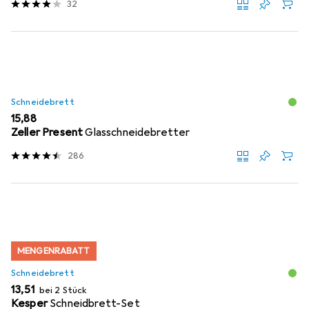
32
Schneidebrett
EUR
15,88
Zeller Present
Glasschneidebretter
286
MENGENRABATT
Schneidebrett
EUR
13,51
bei 2 Stück
Kesper
Schneidbrett-Set