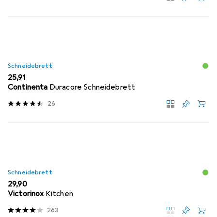
Schneidebrett
EUR
25,91
Continenta
Duracore Schneidebrett
26
Schneidebrett
EUR
29,90
Victorinox
Kitchen
263