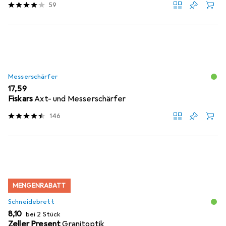
59
Messerschärfer
EUR
17,59
Fiskars
Axt- und Messerschärfer
146
MENGENRABATT
Schneidebrett
EUR
8,10
bei 2 Stück
Zeller Present
Granitoptik