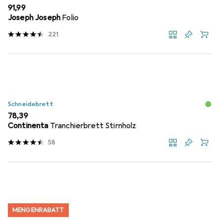
EUR
91,99
Joseph Joseph
Folio
221
Schneidebrett
EUR
78,39
Continenta
Tranchierbrett Stirnholz
58
MENGENRABATT