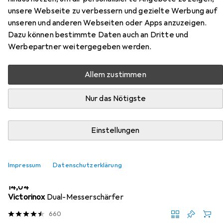
Hier findest du passendes Zubehör zum Produkt Alco
unsere Webseite zu verbessern und gezielte Werbung auf
Brotmesser 32,5cm schwarz aus den Kategorien
unseren und anderen Webseiten oder Apps anzuzeigen.
Messerschärfer und Schneidebrett.
Dazu können bestimmte Daten auch an Dritte und
Werbepartner weitergegeben werden.
Beliebt
Messerschärfer
Schneidebrett
Allem zustimmen
Relevanz
Nur das Nötigste
Produktliste
Einstellungen
MENGENRABATT
Impressum
Datenschutzerklärung
Messerschärfer
EUR
14,04
Victorinox
Dual-Messerschärfer
660