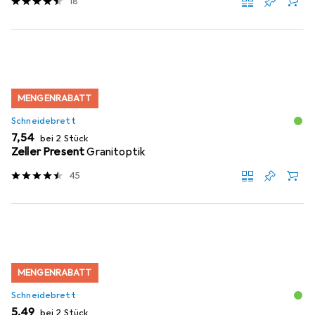
18
MENGENRABATT
Schneidebrett
EUR
7,54
bei 2 Stück
Zeller Present
Granitoptik
45
MENGENRABATT
Schneidebrett
EUR
5,49
bei 2 Stück