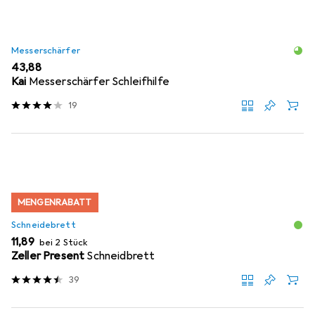
Messerschärfer
EUR
43,88
Kai
Messerschärfer Schleifhilfe
19
MENGENRABATT
Schneidebrett
EUR
11,89
bei 2 Stück
Zeller Present
Schneidbrett
39