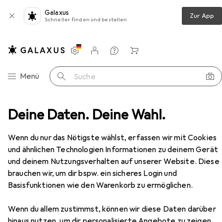
Galaxus
Zur App
Schneller finden und bestellen
Einstellungen
Kundenkonto
Vergleichslisten
Merklisten
Warenkorb
Navigation nach Kategorien
Menü
Suche
n
Deine Daten. Deine Wahl.
Küchenmesser
Alco Brotmesser 32,5cm schwarz
Zubehör
EUR
10,32
Wenn du nur das Nötigste wählst, erfassen wir mit Cookies
Alco
Brotmesser 32,5cm schwarz
und ähnlichen Technologien Informationen zu deinem Gerät
und deinem Nutzungsverhalten auf unserer Website. Diese
brauchen wir, um dir bspw. ein sicheres Login und
Basisfunktionen wie den Warenkorb zu ermöglichen.
Zubehör für Alco Brotmesser
32,5cm schwarz
Wenn du allem zustimmst, können wir diese Daten darüber
hinaus nutzen, um dir personalisierte Angebote zu zeigen,