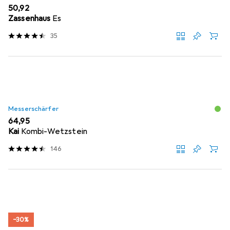
EUR
50,92
Zassenhaus
Es
35
Messerschärfer
EUR
64,95
Kai
Kombi-Wetzstein
146
−30%