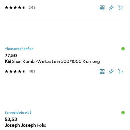
248
Messerschärfer
EUR
77,50
Kai
Shun Kombi-Wetzstein 300/1000 Körnung
481
Schneidebrett
EUR
53,53
Joseph Joseph
Folio