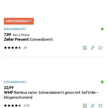
MENGENRABATT
Schneidebrett
EUR
7,89
bei 2 Stück
Zeller Present
Schneidbrett
39
Schneidebrett
EUR
22,99
WMF
Bambus natur Schneidebrett gross mit Saftrille –
klingenschonend
208