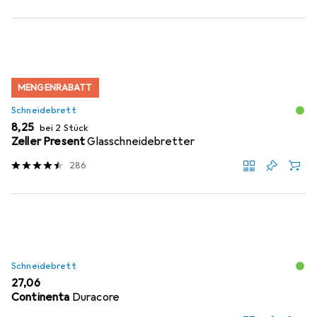
MENGENRABATT
Schneidebrett
EUR
8,25
bei 2 Stück
Zeller Present
Glasschneidebretter
286
Schneidebrett
EUR
27,06
Continenta
Duracore