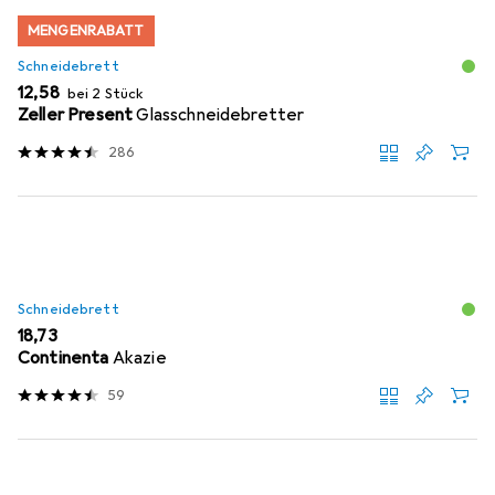
MENGENRABATT
Schneidebrett
EUR
12,58
bei 2 Stück
Zeller Present
Glasschneidebretter
286
Schneidebrett
EUR
18,73
Continenta
Akazie
59