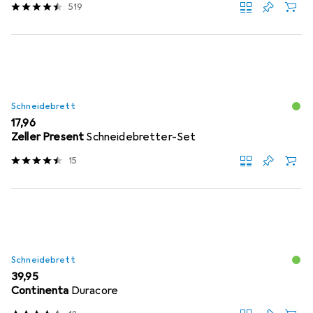
519
Schneidebrett
EUR
17,96
Zeller Present
Schneidebretter-Set
15
Schneidebrett
EUR
39,95
Continenta
Duracore