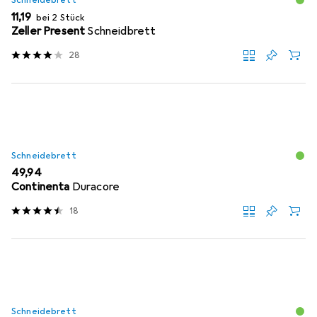
Schneidebrett
EUR
11,19
bei 2 Stück
Zeller Present
Schneidbrett
28
Schneidebrett
EUR
49,94
Continenta
Duracore
18
Schneidebrett