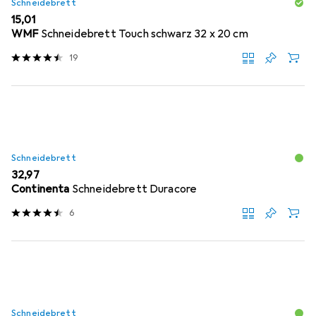
Schneidebrett
EUR
15,01
WMF
Schneidebrett Touch schwarz 32 x 20 cm
19
Schneidebrett
EUR
32,97
Continenta
Schneidebrett Duracore
6
Schneidebrett