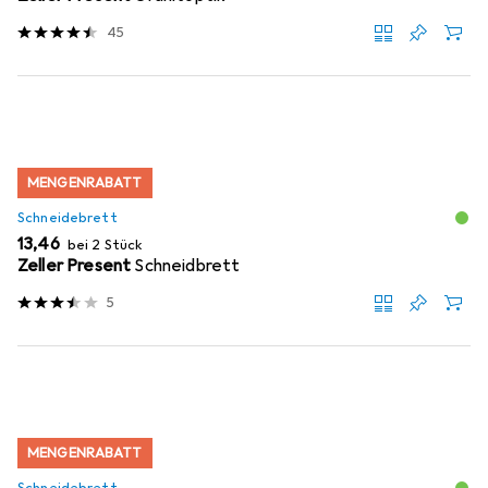
45
MENGENRABATT
Schneidebrett
EUR
13,46
bei 2 Stück
Zeller Present
Schneidbrett
5
MENGENRABATT