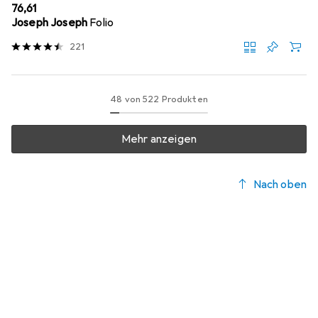
EUR
76,61
Joseph Joseph
Folio
221
48 von 522 Produkten
Mehr anzeigen
Nach oben