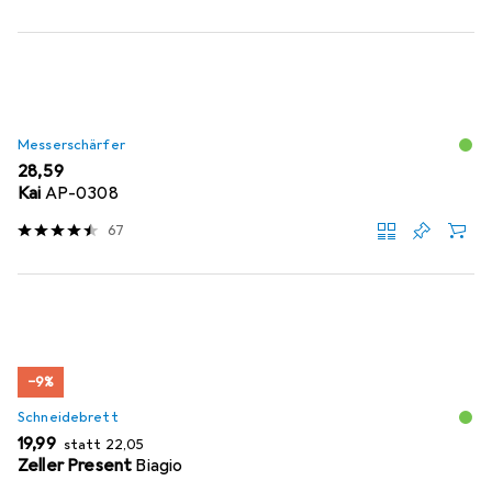
Messerschärfer
EUR
28,59
Kai
AP-0308
67
−9%
Schneidebrett
EUR
EUR
19,99
statt
22,05
Zeller Present
Biagio