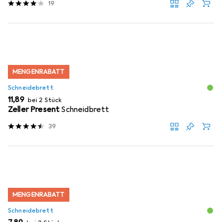
19
MENGENRABATT
Schneidebrett
EUR
11,89
bei 2 Stück
Zeller Present
Schneidbrett
39
MENGENRABATT
Schneidebrett