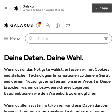
Galaxus
Zur App
Schneller finden und bestellen
Einstellungen
Kundenkonto
Vergleichslisten
Merklisten
Warenkorb
Navigation nach Kategorien
Menü
Suche
Arcos Hair Design Mondadormesser serie universal 75 mm
Deine Daten. Deine Wahl.
Zubehör
EUR
10,95
Wenn du nur das Nötigste wählst, erfassen wir mit Cookies
bei 4 Stück
Arcos Hair Design
Mondadormesser
und ähnlichen Technologien Informationen zu deinem Gerät
serie universal 75 mm
und deinem Nutzungsverhalten auf unserer Website. Diese
7.50 cm
brauchen wir, um dir bspw. ein sicheres Login und
Basisfunktionen wie den Warenkorb zu ermöglichen.
Wenn du allem zustimmst, können wir diese Daten darüber
Zubehör für Arcos Hair Design
hinaus nutzen, um dir personalisierte Angebote zu zeigen,