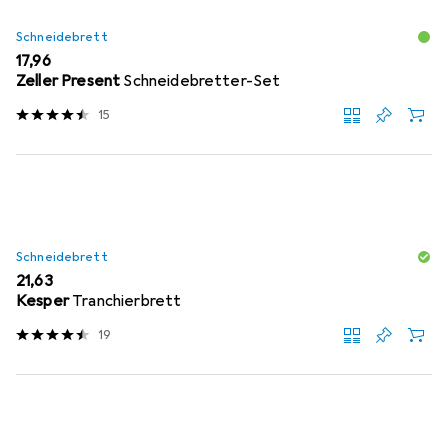
Schneidebrett
EUR
17,96
Zeller Present
Schneidebretter-Set
15
Schneidebrett
EUR
21,63
Kesper
Tranchierbrett
19