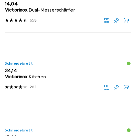
EUR
14,04
Victorinox
Dual-Messerschärfer
658
Schneidebrett
EUR
34,14
Victorinox
Kitchen
263
Schneidebrett