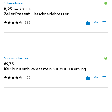
Schneidebrett
EUR
8,25
bei 2 Stück
Zeller Present
Glasschneidebretter
286
Messerschärfer
EUR
69,75
Kai
Shun Kombi-Wetzstein 300/1000 Körnung
479