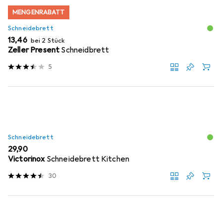
MENGENRABATT
Schneidebrett
EUR
13,46
bei 2 Stück
Zeller Present
Schneidbrett
5
Schneidebrett
EUR
29,90
Victorinox
Schneidebrett Kitchen
30