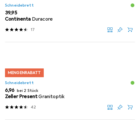
Schneidebrett
EUR
39,95
Continenta
Duracore
17
MENGENRABATT
Schneidebrett
EUR
6,96
bei 2 Stück
Zeller Present
Granitoptik
42