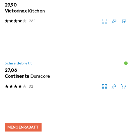
EUR
29,90
Victorinox
Kitchen
263
Schneidebrett
EUR
27,06
Continenta
Duracore
32
MENGENRABATT