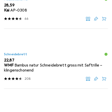
EUR
28,59
Kai
AP-0308
66
Schneidebrett
EUR
22,87
WMF
Bambus natur Schneidebrett gross mit Saftrille –
klingenschonend
208