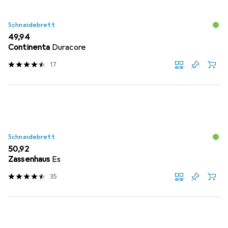
Schneidebrett
EUR
49,94
Continenta
Duracore
17
Schneidebrett
EUR
50,92
Zassenhaus
Es
35