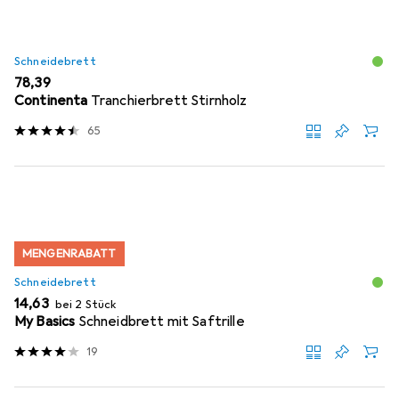
Schneidebrett
EUR
78,39
Continenta
Tranchierbrett Stirnholz
65
MENGENRABATT
Schneidebrett
EUR
14,63
bei 2 Stück
My Basics
Schneidbrett mit Saftrille
19