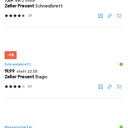
EUR
7,89
bei 2 Stück
Zeller Present
Schneidbrett
39
−9%
Schneidebrett
EUR
EUR
19,99
statt
22,05
Zeller Present
Biagio
59
Messerschärfer