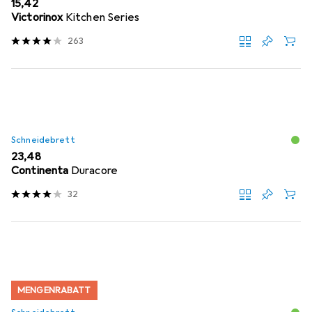
EUR
15,42
Victorinox
Kitchen Series
263
Schneidebrett
EUR
23,48
Continenta
Duracore
32
MENGENRABATT