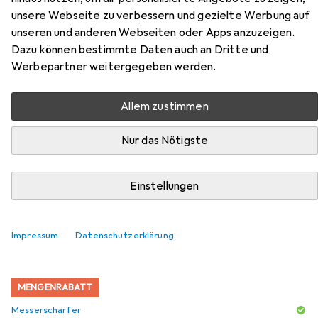
Mondadormesser serie universal
unsere Webseite zu verbessern und gezielte Werbung auf
unseren und anderen Webseiten oder Apps anzuzeigen.
75 mm
Dazu können bestimmte Daten auch an Dritte und
Werbepartner weitergegeben werden.
Hier findest du passendes Zubehör zum Produkt Arcos
Hair Design Mondadormesser serie universal 75 mm aus
Allem zustimmen
den Kategorien Messerschärfer und Schneidebrett.
Nur das Nötigste
Beliebt
Messerschärfer
Schneidebrett
Arcos Hair De
Einstellungen
Relevanz
Produktliste
Impressum
Datenschutzerklärung
MENGENRABATT
Messerschärfer