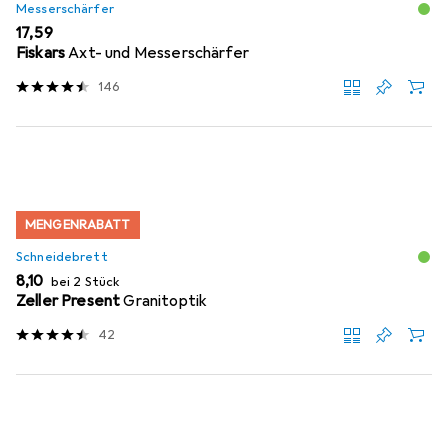
Messerschärfer
EUR
17,59
Fiskars
Axt- und Messerschärfer
146
MENGENRABATT
Schneidebrett
EUR
8,10
bei 2 Stück
Zeller Present
Granitoptik
42