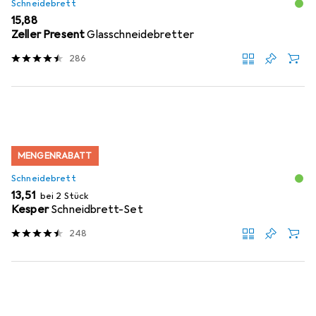
Schneidebrett
EUR
15,88
Zeller Present
Glasschneidebretter
286
MENGENRABATT
Schneidebrett
EUR
13,51
bei 2 Stück
Kesper
Schneidbrett-Set
248