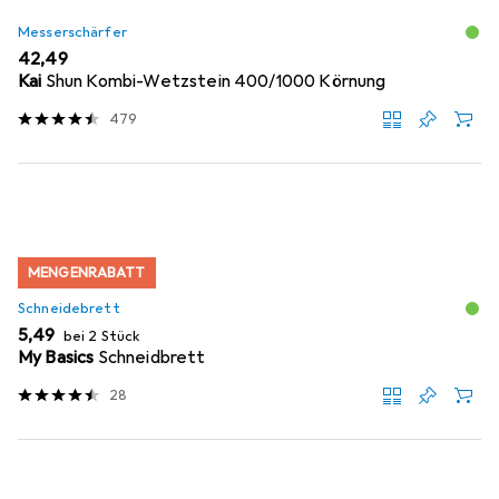
Messerschärfer
EUR
42,49
Kai
Shun Kombi-Wetzstein 400/1000 Körnung
479
MENGENRABATT
Schneidebrett
EUR
5,49
bei 2 Stück
My Basics
Schneidbrett
28