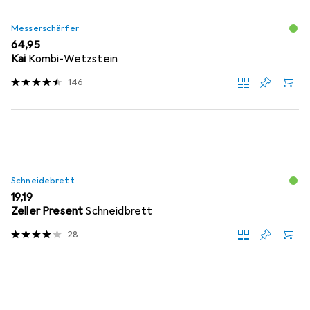
Messerschärfer
EUR
64,95
Kai
Kombi-Wetzstein
146
Schneidebrett
EUR
19,19
Zeller Present
Schneidbrett
28