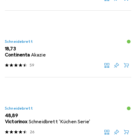
Schneidebrett
EUR
18,73
Continenta
Akazie
59
Schneidebrett
EUR
48,89
Victorinox
Schneidbrett 'Küchen Serie'
26