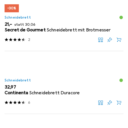
−30%
Schneidebrett
EUR
EUR
21,–
statt
30,06
Secret de Gourmet
Schneidebrett mit Brotmesser
2
Schneidebrett
EUR
32,97
Continenta
Schneidebrett Duracore
6