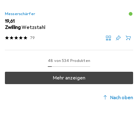
Messerschärfer
EUR
19,61
Zwilling
Wetzstahl
79
48 von 534 Produkten
Mehr anzeigen
Nach oben