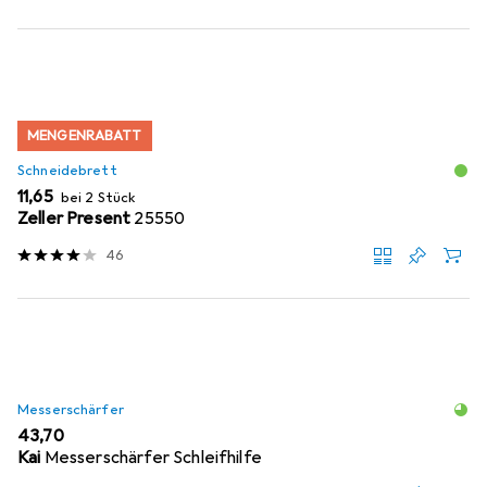
MENGENRABATT
Schneidebrett
EUR
11,65
bei 2 Stück
Zeller Present
25550
46
Messerschärfer
EUR
43,70
Kai
Messerschärfer Schleifhilfe