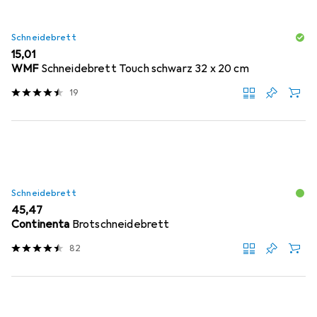
Schneidebrett
EUR
15,01
WMF
Schneidebrett Touch schwarz 32 x 20 cm
19
Schneidebrett
EUR
45,47
Continenta
Brotschneidebrett
82