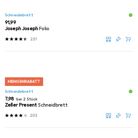
Schneidebrett
EUR
91,99
Joseph Joseph
Folio
221
MENGENRABATT
Schneidebrett
EUR
7,98
bei 2 Stück
Zeller Present
Schneidbrett
203