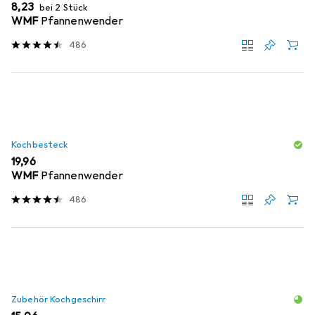
EUR
8,23
bei 2 Stück
WMF
Pfannenwender
486
Kochbesteck
EUR
19,96
WMF
Pfannenwender
486
Zubehör Kochgeschirr