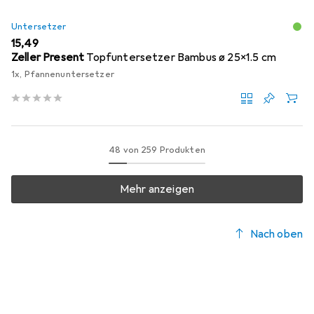
Untersetzer
EUR
15,49
Zeller Present
Topfuntersetzer Bambus ø 25x1.5 cm
1x, Pfannenuntersetzer
48 von 259 Produkten
Mehr anzeigen
Nach oben