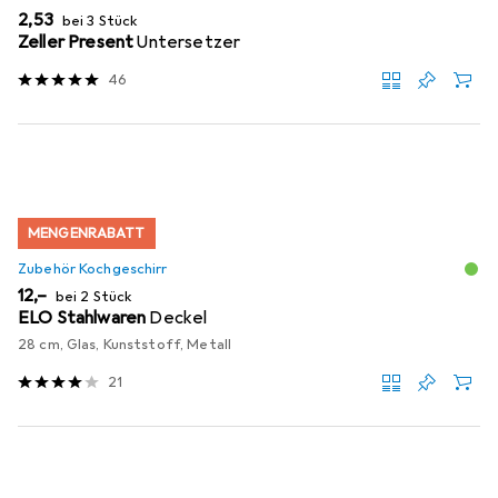
EUR
2,53
bei 3 Stück
Zeller Present
Untersetzer
46
MENGENRABATT
Zubehör Kochgeschirr
EUR
12,–
bei 2 Stück
ELO Stahlwaren
Deckel
28 cm, Glas, Kunststoff, Metall
21