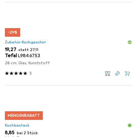
−29%
Zubehör Kochgeschirr
EUR
EUR
19,27
statt
27,11
Tefal
L9846753
28 cm, Glas, Kunststoff
5
MENGENRABATT
Kochbesteck
EUR
8,85
bei 2 Stück