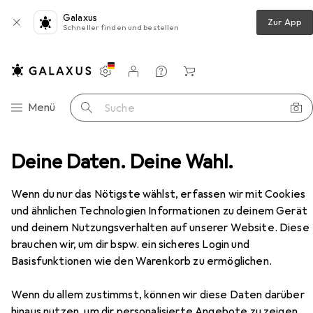
Galaxus
Zur App
Schneller finden und bestellen
Einstellungen
Kundenkonto
Vergleichslisten
Merklisten
Warenkorb
Navigation nach Kategorien
Menü
Suche
lingerHaus WOK GRANITE FRY 28cm Black Silver BH-1848
Deine Daten. Deine Wahl.
Zubehör
EUR
51,04
Wenn du nur das Nötigste wählst, erfassen wir mit Cookies
BerlingerHaus
WOK GRANITE FRY
und ähnlichen Technologien Informationen zu deinem Gerät
28cm Black Silver BH-1848
und deinem Nutzungsverhalten auf unserer Website. Diese
Bratpfanne, Aluminium, 28 x 7.40 cm
brauchen wir, um dir bspw. ein sicheres Login und
Basisfunktionen wie den Warenkorb zu ermöglichen.
Zubehör für BerlingerHaus WOK
Wenn du allem zustimmst, können wir diese Daten darüber
GRANITE FRY 28cm Black Silver
hinaus nutzen, um dir personalisierte Angebote zu zeigen,