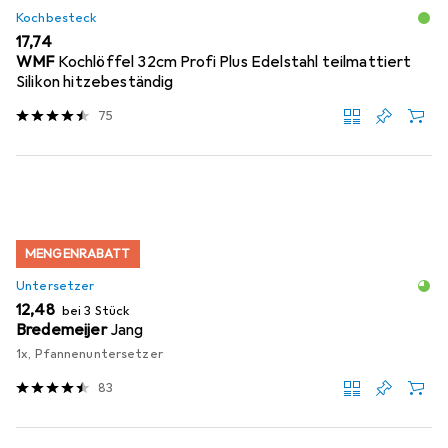
Kochbesteck
EUR
17,74
WMF
Kochlöffel 32cm Profi Plus Edelstahl teilmattiert
Silikon hitzebeständig
75
MENGENRABATT
Untersetzer
EUR
12,48
bei 3 Stück
Bredemeijer
Jang
1x, Pfannenuntersetzer
83