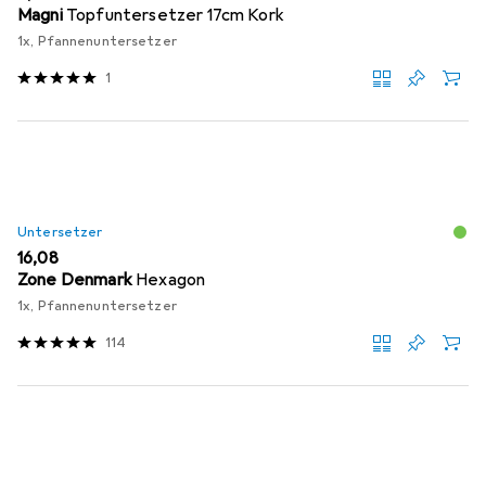
Magni
Topfuntersetzer 17cm Kork
1x, Pfannenuntersetzer
1
Untersetzer
EUR
16,08
Zone Denmark
Hexagon
1x, Pfannenuntersetzer
114