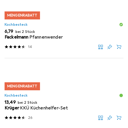
MENGENRABATT
Kochbesteck
EUR
6,79
bei 2 Stück
Fackelmann
Pfannenwender
14
MENGENRABATT
Kochbesteck
EUR
13,49
bei 2 Stück
Krüger
KKÜ Küchenhelfer-Set
26