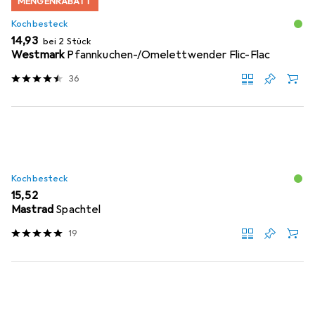
MENGENRABATT
Kochbesteck
EUR
14,93
bei 2 Stück
Westmark
Pfannkuchen-/Omelettwender Flic-Flac
36
Kochbesteck
EUR
15,52
Mastrad
Spachtel
19