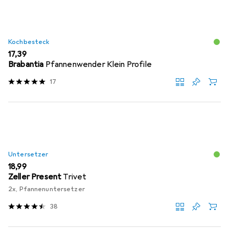
Kochbesteck
EUR
17,39
Brabantia
Pfannenwender Klein Profile
17
Untersetzer
EUR
18,99
Zeller Present
Trivet
2x, Pfannenuntersetzer
38