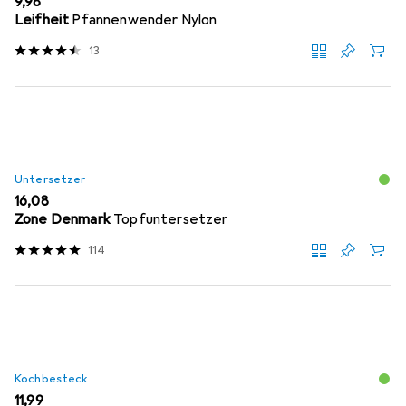
EUR
9,98
Leifheit
Pfannenwender Nylon
13
Untersetzer
EUR
16,08
Zone Denmark
Topfuntersetzer
114
Kochbesteck
EUR
11,99