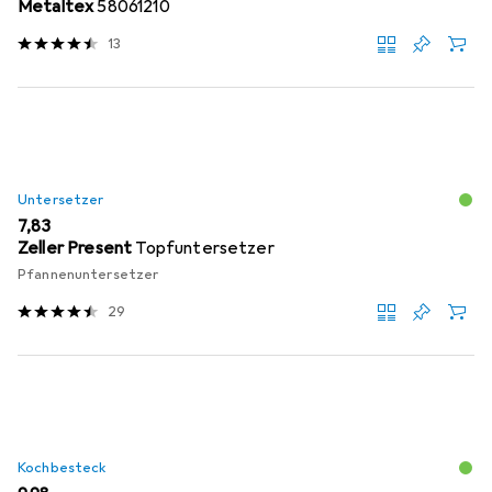
Metaltex
58061210
13
Untersetzer
EUR
7,83
Zeller Present
Topfuntersetzer
Pfannenuntersetzer
29
Kochbesteck