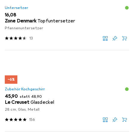
Untersetzer
EUR
16,08
Zone Denmark
Topfuntersetzer
Pfannenuntersetzer
13
−6%
Zubehör Kochgeschirr
EUR
EUR
45,90
statt
48,90
Le Creuset
Glasdeckel
28 cm, Glas, Metall
156