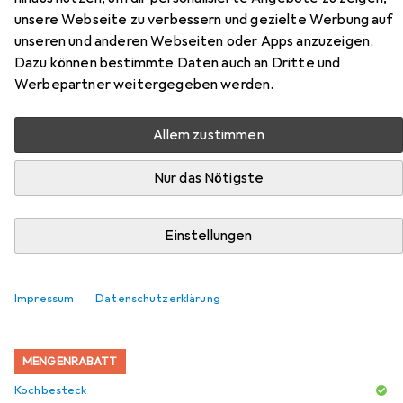
unsere Webseite zu verbessern und gezielte Werbung auf
BH-1848
unseren und anderen Webseiten oder Apps anzuzeigen.
Dazu können bestimmte Daten auch an Dritte und
Hier findest du passendes Zubehör zum Produkt
Werbepartner weitergegeben werden.
BerlingerHaus WOK GRANITE FRY 28cm Black Silver BH-
1848 aus den Kategorien Kochbesteck, Zubehör
Allem zustimmen
Kochgeschirr und Untersetzer.
Nur das Nötigste
Beliebt
Kochbesteck
Zubehör Kochgeschirr
Unterset
Einstellungen
Relevanz
Produktliste
Impressum
Datenschutzerklärung
MENGENRABATT
Kochbesteck