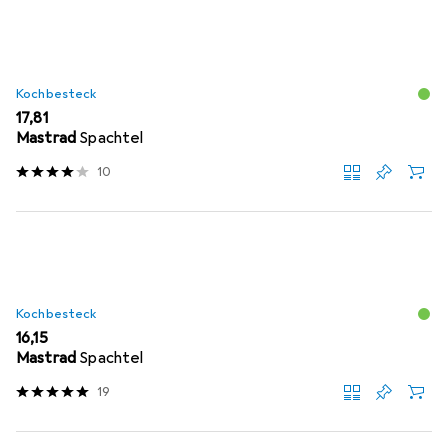
Kochbesteck
EUR
17,81
Mastrad
Spachtel
10
Kochbesteck
EUR
16,15
Mastrad
Spachtel
19