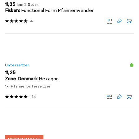
EUR
11,35
bei 2 Stück
Fiskars
Functional Form Pfannenwender
4
Untersetzer
EUR
11,25
Zone Denmark
Hexagon
1x, Pfannenuntersetzer
114