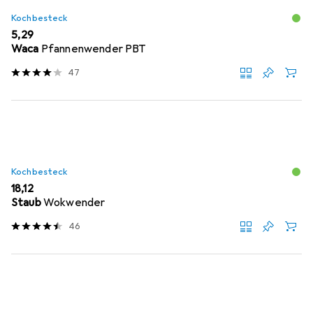
Kochbesteck
EUR
5,29
Waca
Pfannenwender PBT
47
Kochbesteck
EUR
18,12
Staub
Wokwender
46