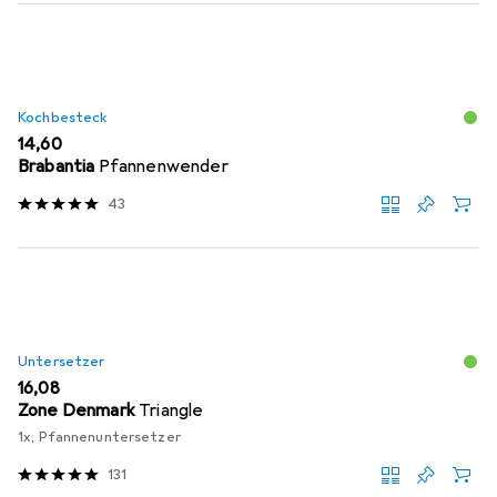
Kochbesteck
EUR
14,60
Brabantia
Pfannenwender
43
Untersetzer
EUR
16,08
Zone Denmark
Triangle
1x, Pfannenuntersetzer
131