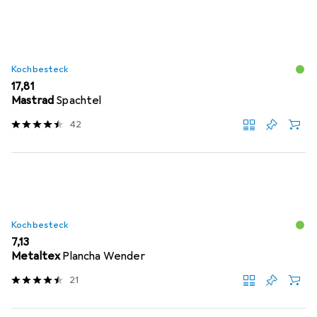
Kochbesteck
EUR
17,81
Mastrad
Spachtel
42
Kochbesteck
EUR
7,13
Metaltex
Plancha Wender
21