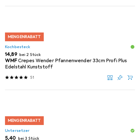
MENGENRABATT
Kochbesteck
EUR
14,89
bei 2 Stück
WMF
Crepes Wender Pfannenwender 33cm Profi Plus
Edelstahl Kunststoff
51
MENGENRABATT
Untersetzer
EUR
5,40
bei 3 Stück