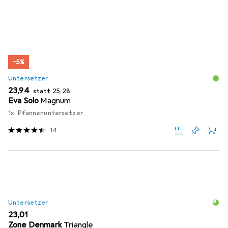
−5%
Untersetzer
EUR
EUR
23,94
statt
25,28
Eva Solo
Magnum
1x, Pfannenuntersetzer
14
Untersetzer
EUR
23,01
Zone Denmark
Triangle