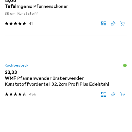
EUR
15,06
Tefal
Ingenio Pfannenschoner
38 cm, Kunststoff
41
Kochbesteck
EUR
23,33
WMF
Pfannenwender Bratenwender
Kunststoffvorderteil 32,2cm Profi Plus Edelstahl
486