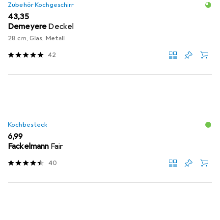
Zubehör Kochgeschirr
EUR
43,35
Demeyere
Deckel
28 cm, Glas, Metall
42
Kochbesteck
EUR
6,99
Fackelmann
Fair
40