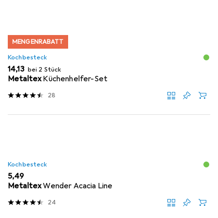
MENGENRABATT
Kochbesteck
EUR
14,13
bei 2 Stück
Metaltex
Küchenhelfer-Set
28
Kochbesteck
EUR
5,49
Metaltex
Wender Acacia Line
24