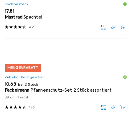
Kochbesteck
EUR
17,81
Mastrad
Spachtel
42
MENGENRABATT
Zubehör Kochgeschirr
EUR
10,63
bei 2 Stück
Fackelmann
Pfannenschutz-Set 2 Stück assortiert
38 cm, Textil
136