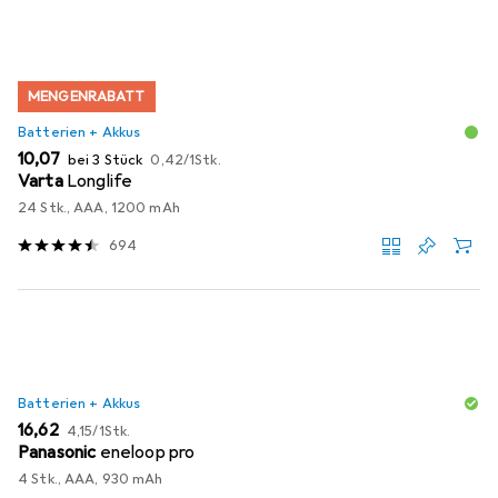
MENGENRABATT
Batterien + Akkus
EUR
EUR
10,07
bei 3 Stück
0,42
/
1Stk.
Varta
Longlife
24 Stk., AAA, 1200 mAh
694
Batterien + Akkus
EUR
EUR
16,62
4,15
/
1Stk.
Panasonic
eneloop pro
4 Stk., AAA, 930 mAh