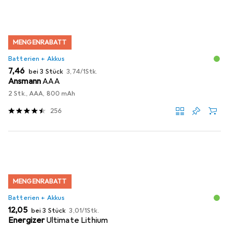
MENGENRABATT
Batterien + Akkus
EUR
EUR
7,46
bei 3 Stück
3,74
/
1Stk.
Ansmann
AAA
2 Stk., AAA, 800 mAh
256
MENGENRABATT
Batterien + Akkus
EUR
EUR
12,05
bei 3 Stück
3,01
/
1Stk.
Energizer
Ultimate Lithium