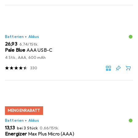
Batterien + Akkus
EUR
EUR
26,93
6,74
/
1Stk.
Pale Blue
AAA USB-C
4 Stk., AAA, 600 mAh
330
MENGENRABATT
Batterien + Akkus
EUR
EUR
13,13
bei 3 Stück
0,66
/
1Stk.
Energizer
Max Plus Micro (AAA)