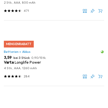
2 Stk., AAA, 800 mAh
471
MENGENRABATT
Batterien + Akkus
EUR
EUR
3,59
bei 3 Stück
0,90
/
1Stk.
Varta
Longlife Power
4 Stk., AAA, 1260 mAh
284