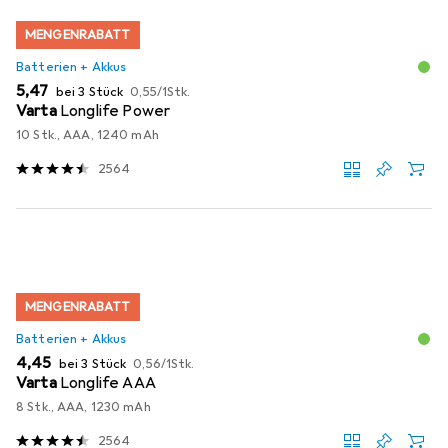
MENGENRABATT
Batterien + Akkus
EUR
EUR
5,47
bei 3 Stück
0,55
/
1Stk.
Varta
Longlife Power
10 Stk., AAA, 1240 mAh
2564
MENGENRABATT
Batterien + Akkus
EUR
EUR
4,45
bei 3 Stück
0,56
/
1Stk.
Varta
Longlife AAA
8 Stk., AAA, 1230 mAh
2564