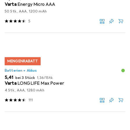
Varta
Energy Micro AAA
50 Stk., AAA, 1200 mAh
5
MENGENRABATT
Batterien + Akkus
EUR
EUR
5,41
bei 3 Stück
1,36
/
1Stk.
Varta
LONGLIFE Max Power
4 Stk., AAA, 1280 mAh
111