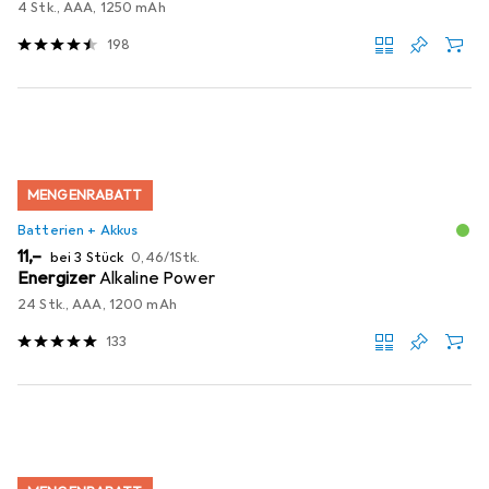
4 Stk., AAA, 1250 mAh
198
MENGENRABATT
Batterien + Akkus
EUR
EUR
11,–
bei 3 Stück
0,46
/
1Stk.
Energizer
Alkaline Power
24 Stk., AAA, 1200 mAh
133