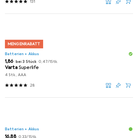
131
MENGENRABATT
Batterien + Akkus
EUR
EUR
1,86
bei 3 Stück
0,47
/
1Stk.
Varta
Superlife
4 Stk., AAA
28
Batterien + Akkus
EUR
EUR
16,88
0,33
/
1Stk.