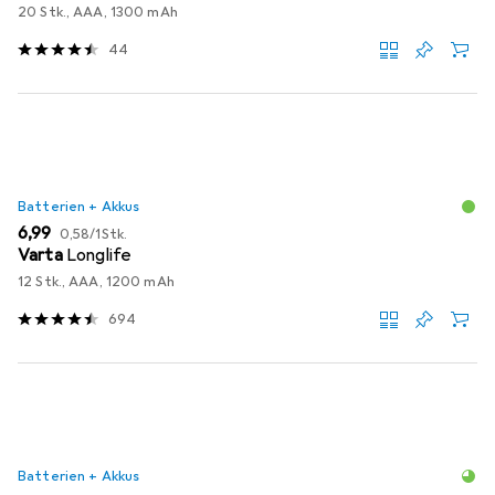
20 Stk., AAA, 1300 mAh
44
Batterien + Akkus
EUR
EUR
6,99
0,58
/
1Stk.
Varta
Longlife
12 Stk., AAA, 1200 mAh
694
Batterien + Akkus