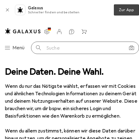
Galaxus
Zur App
Schneller finden und bestellen
Einstellungen
Kundenkonto
Vergleichslisten
Merklisten
Warenkorb
Navigation nach Kategorien
Menü
Suche
Discovery Levenhuk Wezzer PLUS LP60 Wetterstation
Deine Daten. Deine Wahl.
Zubehör
EUR
85,30
Wenn du nur das Nötigste wählst, erfassen wir mit Cookies
Discovery
Levenhuk Wezzer PLUS
und ähnlichen Technologien Informationen zu deinem Gerät
LP60 Wetterstation
und deinem Nutzungsverhalten auf unserer Website. Diese
brauchen wir, um dir bspw. ein sicheres Login und
Basisfunktionen wie den Warenkorb zu ermöglichen.
Zubehör für Discovery Levenhuk
Wenn du allem zustimmst, können wir diese Daten darüber
Wezzer PLUS LP60
hinaus nutzen, um dir personalisierte Angebote zu zeigen,