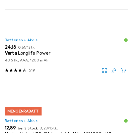
Batterien + Akkus
EUR
EUR
24,18
0,61
/
1Stk.
Varta
Longlife Power
40 Stk., AAA, 1200 mAh
519
MENGENRABATT
Batterien + Akkus
EUR
EUR
12,89
bei 3 Stück
3,23
/
1Stk.