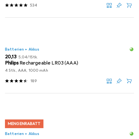
534
Batterien + Akkus
EUR
EUR
20,13
5,04
/
1Stk.
Philips
Rechargeable LR03 (AAA)
4 Stk., AAA, 1000 mAh
189
MENGENRABATT
Batterien + Akkus