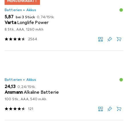
MENGENRABATT
Batterien + Akkus
EUR
EUR
5,87
bei 3 Stück
0,74
/
1Stk.
Varta
Longlife Power
8 Stk., AAA, 1260 mAh
2564
Batterien + Akkus
EUR
EUR
24,13
0,24
/
1Stk.
Ansmann
Alkaline Batterie
100 Stk., AAA, 540 mAh
121