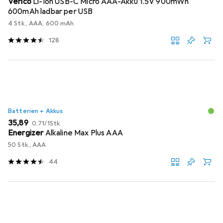
Verico
Li-Ion USB-C Micro AAA-Akku 1.5V 900mWh
600mAh ladbar per USB
4 Stk., AAA, 600 mAh
128
Batterien + Akkus
EUR
EUR
35,89
0,71
/
1Stk.
Energizer
Alkaline Max Plus AAA
50 Stk., AAA
44