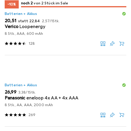
2
2
noch 2
/ 2
/ 2 im Sale
von 2 Stück im Sale
−10%
Batterien + Akkus
EUR
EUR
EUR
20,51
statt
22,84
2,57
/
1Stk.
Verico
Loopenergy
8 Stk., AAA, 600 mAh
128
Batterien + Akkus
EUR
EUR
26,99
3,38
/
1Stk.
Panasonic
eneloop 4x AA + 4x AAA
8 Stk., AA, AAA, 2000 mAh
269