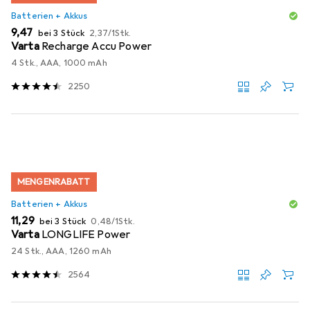
Batterien + Akkus
EUR
EUR
9,47
bei 3 Stück
2,37
/
1Stk.
Varta
Recharge Accu Power
4 Stk., AAA, 1000 mAh
2250
MENGENRABATT
Batterien + Akkus
EUR
EUR
11,29
bei 3 Stück
0,48
/
1Stk.
Varta
LONGLIFE Power
24 Stk., AAA, 1260 mAh
2564