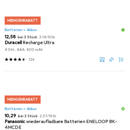
MENGENRABATT
Batterien + Akkus
EUR
EUR
12,58
bei 3 Stück
3,14
/
1Stk.
Duracell
Recharge Ultra
4 Stk., AAA, 800 mAh
126
MENGENRABATT
Batterien + Akkus
EUR
EUR
10,29
bei 3 Stück
2,57
/
1Stk.
Panasonic
wiederaufladbare Batterien ENELOOP BK-
4MCDE