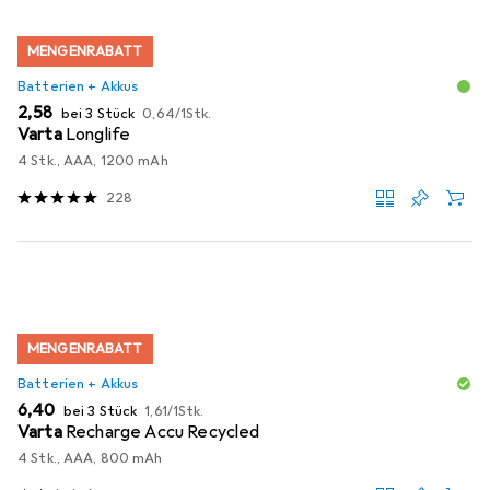
MENGENRABATT
Batterien + Akkus
EUR
EUR
2,58
bei 3 Stück
0,64
/
1Stk.
Varta
Longlife
4 Stk., AAA, 1200 mAh
228
MENGENRABATT
Batterien + Akkus
EUR
EUR
6,40
bei 3 Stück
1,61
/
1Stk.
Varta
Recharge Accu Recycled
4 Stk., AAA, 800 mAh