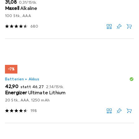
EUR
EUR
31,08
0,31
/
1Stk.
Maxell
Alkaline
100 Stk., AAA
680
−7%
Batterien + Akkus
EUR
EUR
EUR
42,90
statt
46,27
2,14
/
1Stk.
Energizer
Ultimate Lithium
20 Stk., AAA, 1250 mAh
198