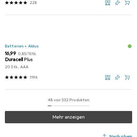
228
Batterien + Akkus
EUR
EUR
16,99
0,85
/
1Stk.
Duracell
Plus
20 Stk., AAA
1196
48 von 532 Produkten
Mehr anzeigen
Nach oben