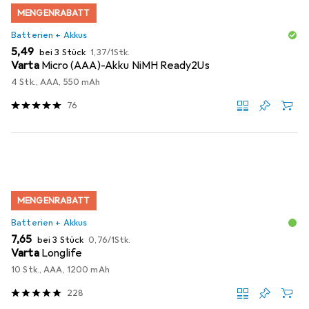
MENGENRABATT
Batterien + Akkus
EUR
EUR
5,49
bei 3 Stück
1,37
/
1Stk.
Varta
Micro (AAA)-Akku NiMH Ready2Us
4 Stk., AAA, 550 mAh
76
MENGENRABATT
Batterien + Akkus
EUR
EUR
7,65
bei 3 Stück
0,76
/
1Stk.
Varta
Longlife
10 Stk., AAA, 1200 mAh
228