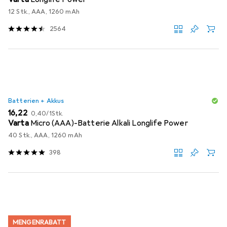
12 Stk., AAA, 1260 mAh
2564
Batterien + Akkus
EUR
EUR
16,22
0,40
/
1Stk.
Varta
Micro (AAA)-Batterie Alkali Longlife Power
40 Stk., AAA, 1260 mAh
398
MENGENRABATT