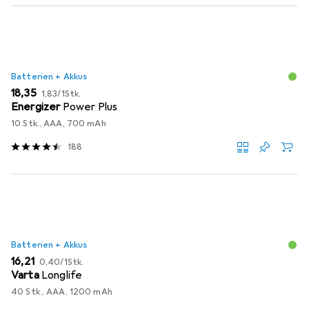
Batterien + Akkus
EUR
EUR
18,35
1,83
/
1Stk.
Energizer
Power Plus
10 Stk., AAA, 700 mAh
188
Batterien + Akkus
EUR
EUR
16,21
0,40
/
1Stk.
Varta
Longlife
40 Stk., AAA, 1200 mAh