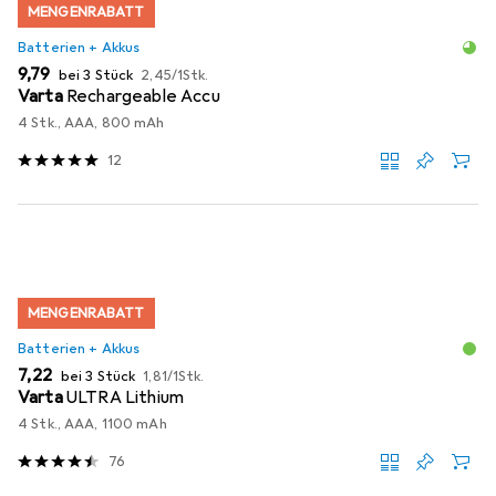
MENGENRABATT
Batterien + Akkus
EUR
EUR
9,79
bei 3 Stück
2,45
/
1Stk.
Varta
Rechargeable Accu
4 Stk., AAA, 800 mAh
12
MENGENRABATT
Batterien + Akkus
EUR
EUR
7,22
bei 3 Stück
1,81
/
1Stk.
Varta
ULTRA Lithium
4 Stk., AAA, 1100 mAh
76