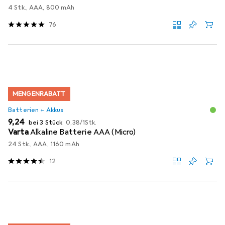
4 Stk., AAA, 800 mAh
76
MENGENRABATT
Batterien + Akkus
EUR
EUR
9,24
bei 3 Stück
0,38
/
1Stk.
Varta
Alkaline Batterie AAA (Micro)
24 Stk., AAA, 1160 mAh
12