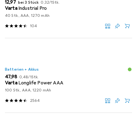
EUR
EUR
12,97
bei 3 Stück
0,32
/
1Stk.
Varta
Industrial Pro
40 Stk., AAA, 1270 mAh
104
Batterien + Akkus
EUR
EUR
47,98
0,48
/
1Stk.
Varta
Longlife Power AAA
100 Stk., AAA, 1220 mAh
2564