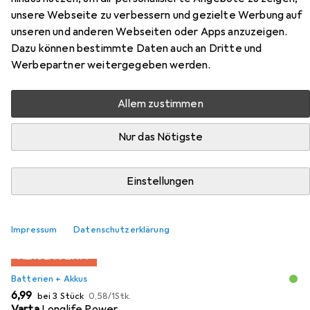
Wetterstation
unsere Webseite zu verbessern und gezielte Werbung auf
unseren und anderen Webseiten oder Apps anzuzeigen.
Dazu können bestimmte Daten auch an Dritte und
Hier findest du passendes Zubehör zum Produkt
Werbepartner weitergegeben werden.
Discovery Levenhuk Wezzer PLUS LP60 Wetterstation
aus der Kategorie Batterien + Akkus.
Allem zustimmen
Beliebt
Batterien + Akkus
Steckdosenleiste
Mehrfac
Nur das Nötigste
Relevanz
Einstellungen
Produktliste
Impressum
Datenschutzerklärung
MENGENRABATT
Batterien + Akkus
EUR
EUR
6,99
bei 3 Stück
0,58
/
1Stk.
Varta
Longlife Power