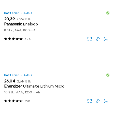
Batterien + Akkus
EUR
EUR
20,39
2,55
/
1Stk.
Panasonic
Eneloop
8 Stk., AAA, 800 mAh
524
Batterien + Akkus
EUR
EUR
26,04
2,61
/
1Stk.
Energizer
Ultimate Lithium Micro
10 Stk., AAA, 1250 mAh
198