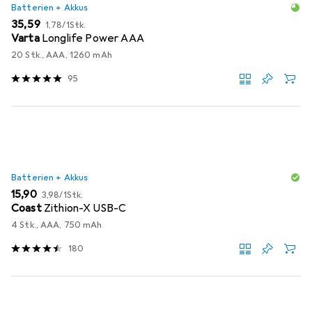
Batterien + Akkus
EUR
EUR
35,59
1,78
/
1Stk.
Varta
Longlife Power AAA
20 Stk., AAA, 1260 mAh
95
Batterien + Akkus
EUR
EUR
15,90
3,98
/
1Stk.
Coast
Zithion-X USB-C
4 Stk., AAA, 750 mAh
180