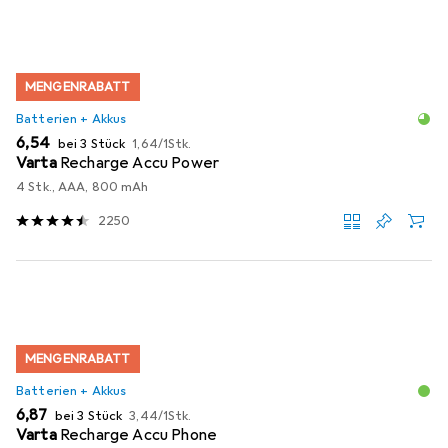
MENGENRABATT
Batterien + Akkus
EUR
EUR
6,54
bei 3 Stück
1,64
/
1Stk.
Varta
Recharge Accu Power
4 Stk., AAA, 800 mAh
2250
MENGENRABATT
Batterien + Akkus
EUR
EUR
6,87
bei 3 Stück
3,44
/
1Stk.
Varta
Recharge Accu Phone