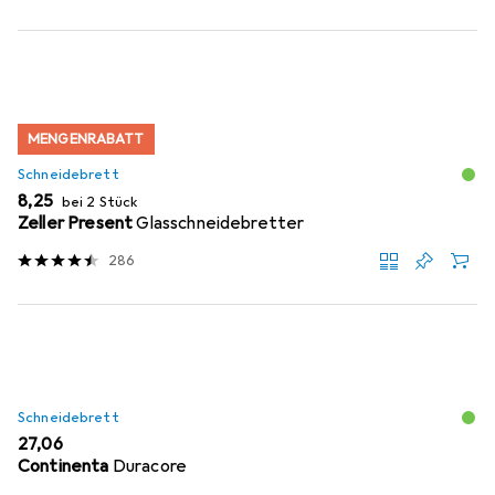
MENGENRABATT
Schneidebrett
EUR
8,25
bei 2 Stück
Zeller Present
Glasschneidebretter
286
Schneidebrett
EUR
27,06
Continenta
Duracore