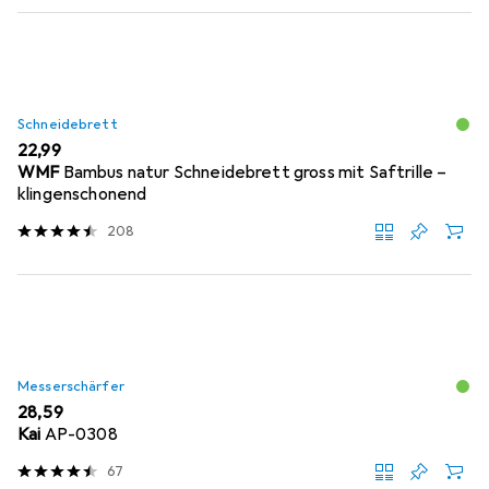
Schneidebrett
EUR
22,99
WMF
Bambus natur Schneidebrett gross mit Saftrille –
klingenschonend
208
Messerschärfer
EUR
28,59
Kai
AP-0308
67