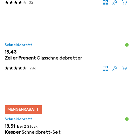
32
Schneidebrett
EUR
15,43
Zeller Present
Glasschneidebretter
286
MENGENRABATT
Schneidebrett
EUR
13,51
bei 2 Stück
Kesper
Schneidbrett-Set