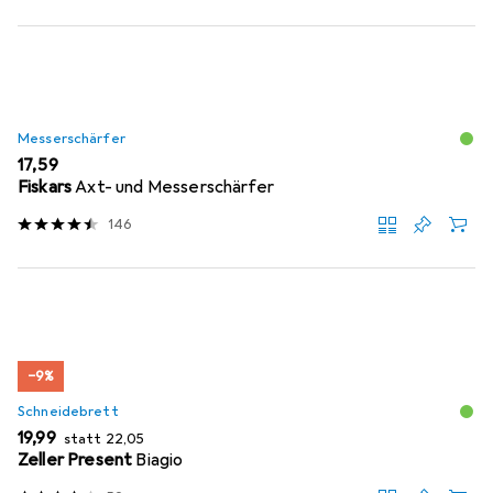
Messerschärfer
EUR
17,59
Fiskars
Axt- und Messerschärfer
146
−9%
Schneidebrett
EUR
EUR
19,99
statt
22,05
Zeller Present
Biagio