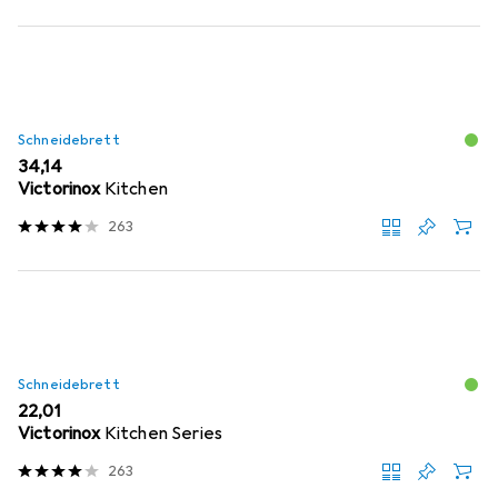
Schneidebrett
EUR
34,14
Victorinox
Kitchen
263
Schneidebrett
EUR
22,01
Victorinox
Kitchen Series
263