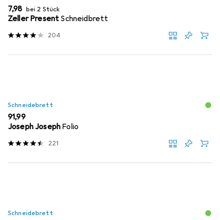
EUR
7,98
bei 2 Stück
Zeller Present
Schneidbrett
204
Schneidebrett
EUR
91,99
Joseph Joseph
Folio
221
Schneidebrett