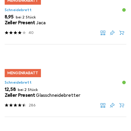
MENGENRABATT
Schneidebrett
EUR
8,95
bei 2 Stück
Zeller Present
Jaca
40
MENGENRABATT
Schneidebrett
EUR
12,58
bei 2 Stück
Zeller Present
Glasschneidebretter
286