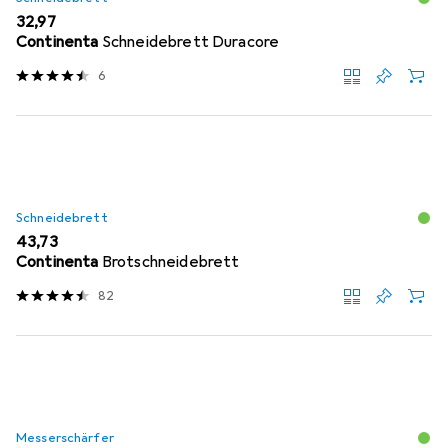
EUR
32,97
Continenta
Schneidebrett Duracore
6
Schneidebrett
EUR
43,73
Continenta
Brotschneidebrett
82
Messerschärfer