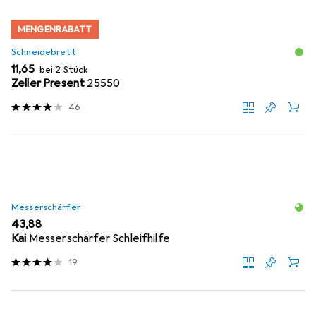
MENGENRABATT
Schneidebrett
EUR
11,65
bei 2 Stück
Zeller Present
25550
46
Messerschärfer
EUR
43,88
Kai
Messerschärfer Schleifhilfe
19