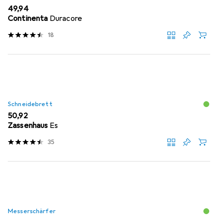
EUR
49,94
Continenta
Duracore
18
Schneidebrett
EUR
50,92
Zassenhaus
Es
35
Messerschärfer