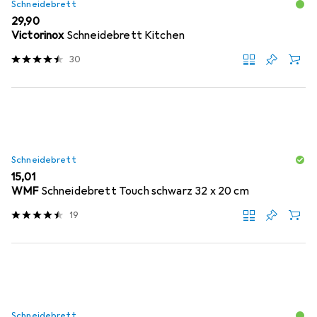
Schneidebrett
EUR
29,90
Victorinox
Schneidebrett Kitchen
30
Schneidebrett
EUR
15,01
WMF
Schneidebrett Touch schwarz 32 x 20 cm
19
Schneidebrett