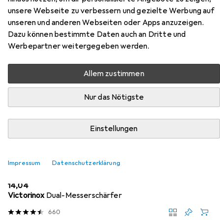
unsere Webseite zu verbessern und gezielte Werbung auf
Hier findest du passendes Zubehör zum Produkt Global
unseren und anderen Webseiten oder Apps anzuzeigen.
Messerset G-5814R aus den Kategorien Messerschärfer
Dazu können bestimmte Daten auch an Dritte und
und Schneidebrett.
Werbepartner weitergegeben werden.
Beliebt
Messerschärfer
Schneidebrett
Allem zustimmen
Nur das Nötigste
Relevanz
Produktliste
Einstellungen
MENGENRABATT
Impressum
Datenschutzerklärung
Messerschärfer
EUR
14,04
Victorinox
Dual-Messerschärfer
660