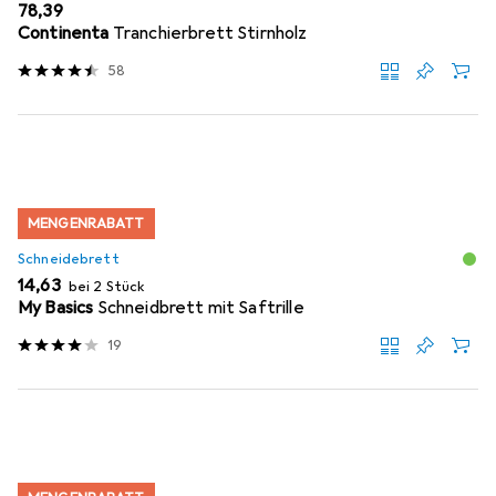
EUR
78,39
Continenta
Tranchierbrett Stirnholz
58
MENGENRABATT
Schneidebrett
EUR
14,63
bei 2 Stück
My Basics
Schneidbrett mit Saftrille
19