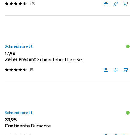
519
Schneidebrett
EUR
17,96
Zeller Present
Schneidebretter-Set
15
Schneidebrett
EUR
39,95
Continenta
Duracore