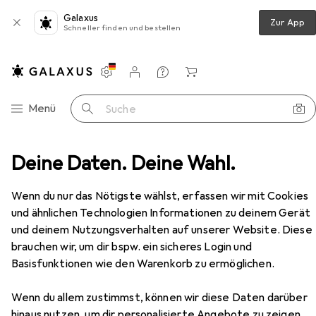
Galaxus
Zur App
Schneller finden und bestellen
Einstellungen
Kundenkonto
Vergleichslisten
Merklisten
Warenkorb
Navigation nach Kategorien
Menü
Suche
nsilien
Deine Daten. Deine Wahl.
Küchenmesser
Global Messerset G-5814R
Zubehör
EUR
179,22
Wenn du nur das Nötigste wählst, erfassen wir mit Cookies
Global
Messerset G-5814R
und ähnlichen Technologien Informationen zu deinem Gerät
16 cm
und deinem Nutzungsverhalten auf unserer Website. Diese
brauchen wir, um dir bspw. ein sicheres Login und
Basisfunktionen wie den Warenkorb zu ermöglichen.
Zubehör für Global Messerset G-
5814R
Wenn du allem zustimmst, können wir diese Daten darüber
hinaus nutzen, um dir personalisierte Angebote zu zeigen,