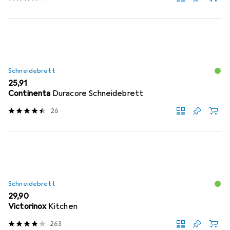
Schneidebrett
EUR
25,91
Continenta
Duracore Schneidebrett
26
Schneidebrett
EUR
29,90
Victorinox
Kitchen
263