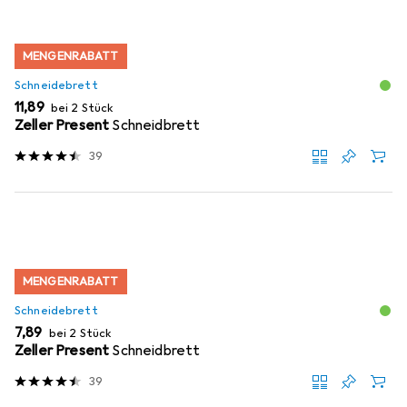
MENGENRABATT
Schneidebrett
EUR
11,89
bei 2 Stück
Zeller Present
Schneidbrett
39
MENGENRABATT
Schneidebrett
EUR
7,89
bei 2 Stück
Zeller Present
Schneidbrett
39