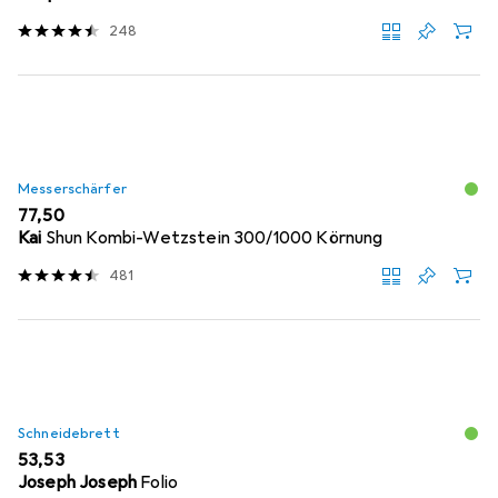
248
Messerschärfer
EUR
77,50
Kai
Shun Kombi-Wetzstein 300/1000 Körnung
481
Schneidebrett
EUR
53,53
Joseph Joseph
Folio