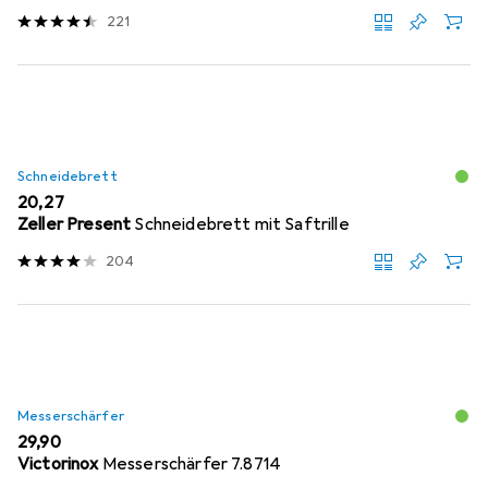
221
Schneidebrett
EUR
20,27
Zeller Present
Schneidebrett mit Saftrille
204
Messerschärfer
EUR
29,90
Victorinox
Messerschärfer 7.8714