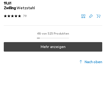
EUR
19,61
Zwilling
Wetzstahl
79
48 von 525 Produkten
Mehr anzeigen
Nach oben