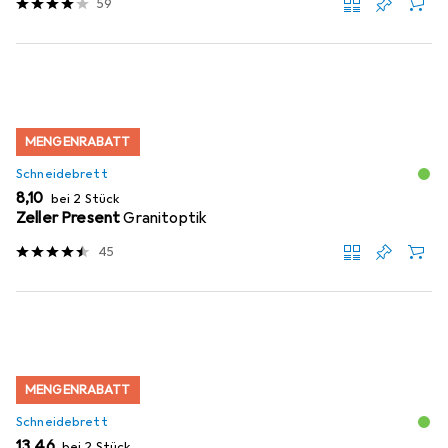
59
MENGENRABATT
Schneidebrett
EUR
8,10
bei 2 Stück
Zeller Present
Granitoptik
45
MENGENRABATT
Schneidebrett
EUR
13,46
bei 2 Stück