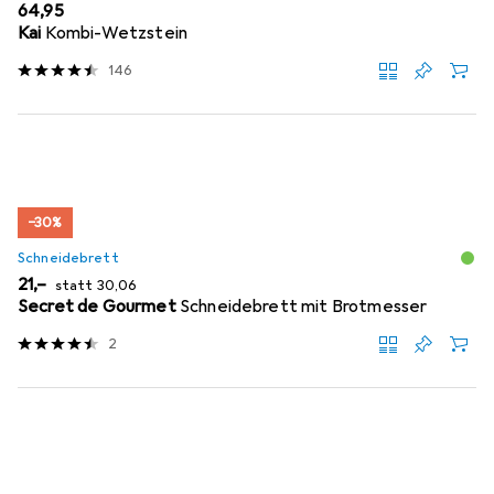
EUR
64,95
Kai
Kombi-Wetzstein
146
−30%
Schneidebrett
EUR
EUR
21,–
statt
30,06
Secret de Gourmet
Schneidebrett mit Brotmesser
2