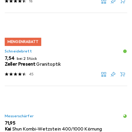
18
MENGENRABATT
Schneidebrett
EUR
7,54
bei 2 Stück
Zeller Present
Granitoptik
45
Messerschärfer
EUR
71,95
Kai
Shun Kombi-Wetzstein 400/1000 Körnung