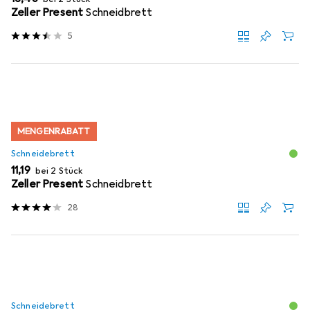
Zeller Present
Schneidbrett
5
MENGENRABATT
Schneidebrett
EUR
11,19
bei 2 Stück
Zeller Present
Schneidbrett
28
Schneidebrett