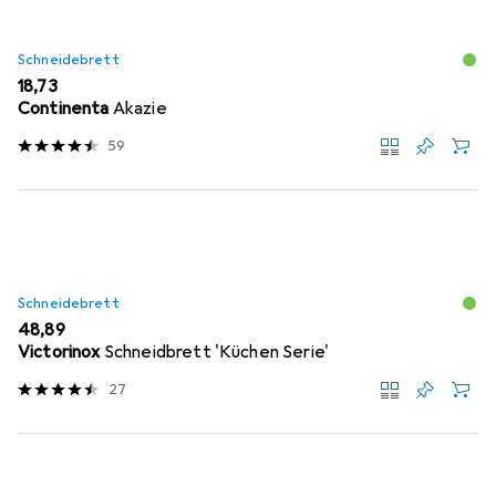
Schneidebrett
EUR
18,73
Continenta
Akazie
59
Schneidebrett
EUR
48,89
Victorinox
Schneidbrett 'Küchen Serie'
27