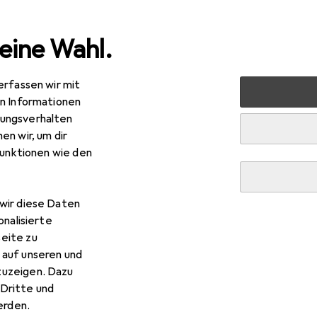
eine Wahl.
erfassen wir mit
 + Schneiden
Schneidutensilien
Küchenmesser
Güde 
en Informationen
ungsverhalten
de Solingen
Alpha Gemüsemesser 9 cm 1701/09
en wir, um dir
m
funktionen wie den
 Güde Solingen Alpha Gemü
wir diese Daten
onalisierte
eite zu
s Zubehör zum Produkt Güde Solingen Alpha Gemüsemesser 9 c
 auf unseren und
zuzeigen. Dazu
Dritte und
rden.
Keine Produkte gefunden