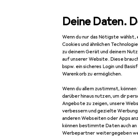
Suche
Deine Daten. D
Wenn du nur das Nötigste wählst, 
Navigation nach Kategorien
ment
Haushalt
Küche
Kochen + Zubereiten
Mixen
Gesamtsortiment
Cookies und ähnlichen Technologi
zu deinem Gerät und deinem Nutz
Gü
Haushalt
auf unserer Website. Diese brauch
9 c
bspw. ein sicheres Login und Basis
Küche
Warenkorb zu ermöglichen.
Kochen +
Zubehör für
Wenn du allem zustimmst, können 
Zubereiten
darüber hinaus nutzen, um dir pers
Mixen + Schneiden
Angebote zu zeigen, unsere Webs
Hier findest du passende
verbessern und gezielte Werbung
Schneidutensilien
anderen Webseiten oder Apps an
Sortieren nach
:
Relevanz
können bestimmte Daten auch an 
Küchenmesser
Produktliste
Werbepartner weitergegeben we