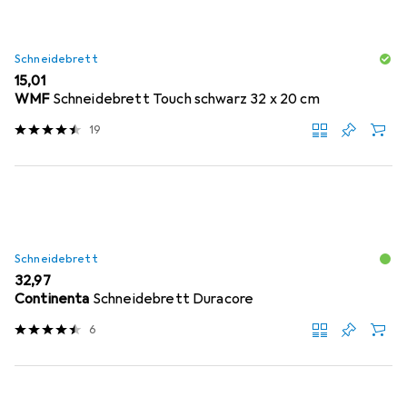
Schneidebrett
EUR
15,01
WMF
Schneidebrett Touch schwarz 32 x 20 cm
19
Schneidebrett
EUR
32,97
Continenta
Schneidebrett Duracore
6