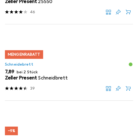
Zeller Present
25550
46
MENGENRABATT
Schneidebrett
EUR
7,89
bei 2 Stück
Zeller Present
Schneidbrett
39
−9%