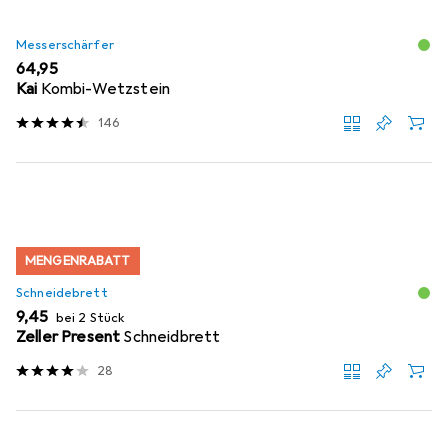
Messerschärfer
EUR
64,95
Kai
Kombi-Wetzstein
146
MENGENRABATT
Schneidebrett
EUR
9,45
bei 2 Stück
Zeller Present
Schneidbrett
28