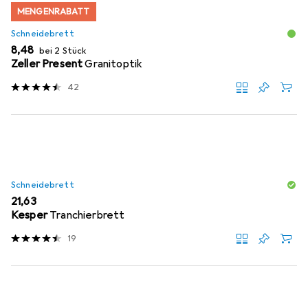
MENGENRABATT
Schneidebrett
EUR
8,48
bei 2 Stück
Zeller Present
Granitoptik
42
Schneidebrett
EUR
21,63
Kesper
Tranchierbrett
19