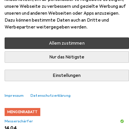
Zubehör für Güde Solingen Alpha
unsere Webseite zu verbessern und gezielte Werbung auf
Kochmesser 16 cm Olive
unseren und anderen Webseiten oder Apps anzuzeigen.
Dazu können bestimmte Daten auch an Dritte und
Hier findest du passendes Zubehör zum Produkt Güde
Werbepartner weitergegeben werden.
Solingen Alpha Kochmesser 16 cm Olive aus den
Kategorien Messerschärfer und Schneidebrett.
Allem zustimmen
Nur das Nötigste
Beliebt
Messerschärfer
Schneidebrett
Einstellungen
Relevanz
Produktliste
Impressum
Datenschutzerklärung
MENGENRABATT
Messerschärfer
EUR
14,04