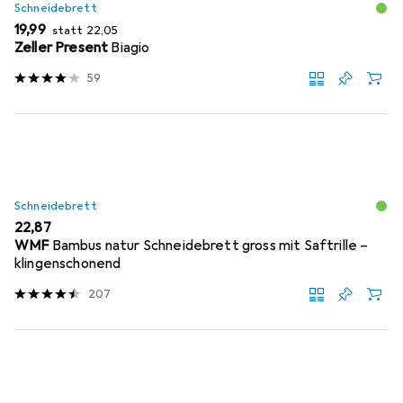
Schneidebrett
EUR
EUR
19,99
statt
22,05
Zeller Present
Biagio
59
Schneidebrett
EUR
22,87
WMF
Bambus natur Schneidebrett gross mit Saftrille –
klingenschonend
207