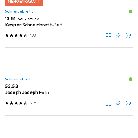
MENGENRABATT
Schneidebrett
EUR
13,51
bei 2 Stück
Kesper
Schneidbrett-Set
133
Schneidebrett
EUR
53,53
Joseph Joseph
Folio
221