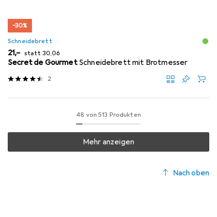
−30%
Schneidebrett
EUR
EUR
21,–
statt
30,06
Secret de Gourmet
Schneidebrett mit Brotmesser
2
48 von 513 Produkten
Mehr anzeigen
Nach oben