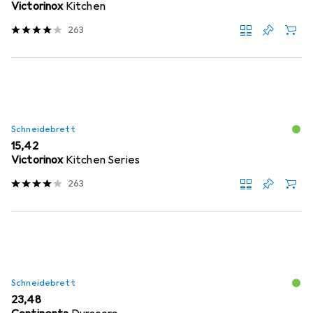
Victorinox
Kitchen
263
Schneidebrett
EUR
15,42
Victorinox
Kitchen Series
263
Schneidebrett
EUR
23,48