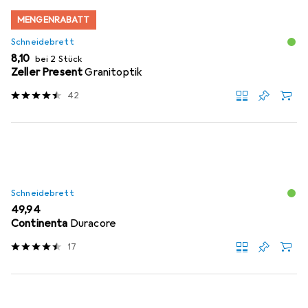
MENGENRABATT
Schneidebrett
EUR
8,10
bei 2 Stück
Zeller Present
Granitoptik
42
Schneidebrett
EUR
49,94
Continenta
Duracore
17