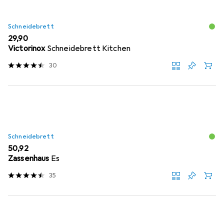
Schneidebrett
EUR
29,90
Victorinox
Schneidebrett Kitchen
30
Schneidebrett
EUR
50,92
Zassenhaus
Es
35