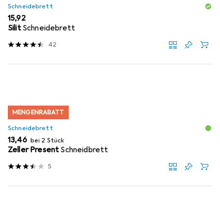
Schneidebrett
EUR
15,92
Silit
Schneidebrett
42
MENGENRABATT
Schneidebrett
EUR
13,46
bei 2 Stück
Zeller Present
Schneidbrett
5