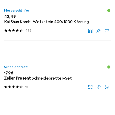
Messerschärfer
EUR
42,49
Kai
Shun Kombi-Wetzstein 400/1000 Körnung
479
Schneidebrett
EUR
17,96
Zeller Present
Schneidebretter-Set
15