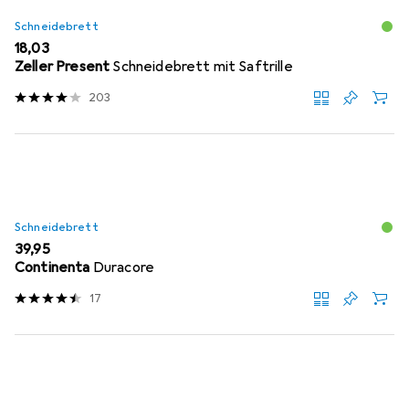
Schneidebrett
EUR
18,03
Zeller Present
Schneidebrett mit Saftrille
203
Schneidebrett
EUR
39,95
Continenta
Duracore
17