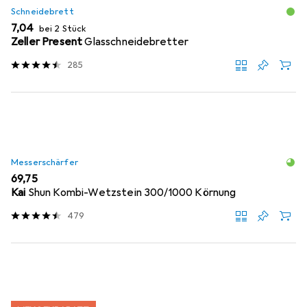
Schneidebrett
EUR
7,04
bei 2 Stück
Zeller Present
Glasschneidebretter
285
Messerschärfer
EUR
69,75
Kai
Shun Kombi-Wetzstein 300/1000 Körnung
479