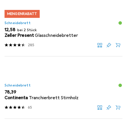
MENGENRABATT
Schneidebrett
EUR
12,58
bei 2 Stück
Zeller Present
Glasschneidebretter
285
Schneidebrett
EUR
78,39
Continenta
Tranchierbrett Stirnholz
65