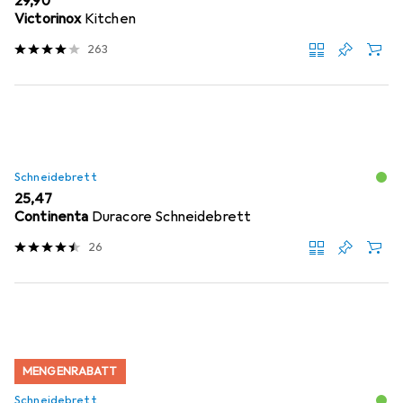
EUR
29,90
Victorinox
Kitchen
263
Schneidebrett
EUR
25,47
Continenta
Duracore Schneidebrett
26
MENGENRABATT
Schneidebrett