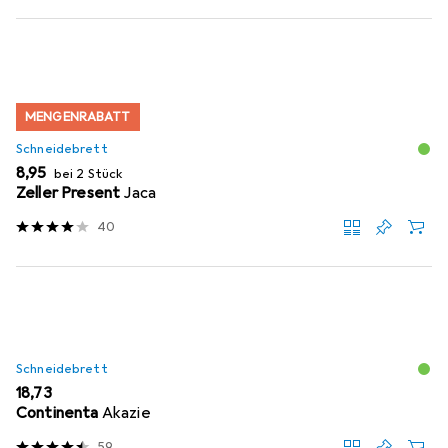
MENGENRABATT
Schneidebrett
EUR
8,95
bei 2 Stück
Zeller Present
Jaca
40
Schneidebrett
EUR
18,73
Continenta
Akazie
59