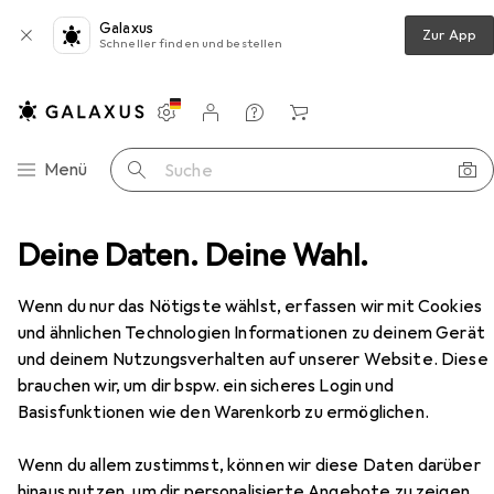
Galaxus
Zur App
Schneller finden und bestellen
Einstellungen
Kundenkonto
Vergleichslisten
Merklisten
Warenkorb
Navigation nach Kategorien
Menü
Suche
nmesser
Deine Daten. Deine Wahl.
Güde Solingen Alpha Kochmesser 16 cm Olive
Zubehör
Wenn du nur das Nötigste wählst, erfassen wir mit Cookies
EUR
133,72
und ähnlichen Technologien Informationen zu deinem Gerät
Güde Solingen
Alpha Kochmesser 16
und deinem Nutzungsverhalten auf unserer Website. Diese
cm Olive
16 cm
brauchen wir, um dir bspw. ein sicheres Login und
Basisfunktionen wie den Warenkorb zu ermöglichen.
Wenn du allem zustimmst, können wir diese Daten darüber
hinaus nutzen, um dir personalisierte Angebote zu zeigen,