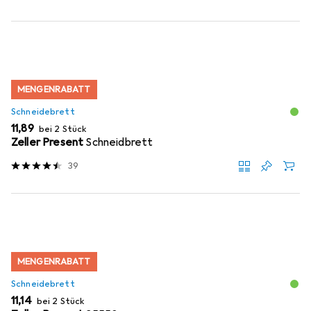
MENGENRABATT
Schneidebrett
EUR
11,89
bei 2 Stück
Zeller Present
Schneidbrett
39
MENGENRABATT
Schneidebrett
EUR
11,14
bei 2 Stück