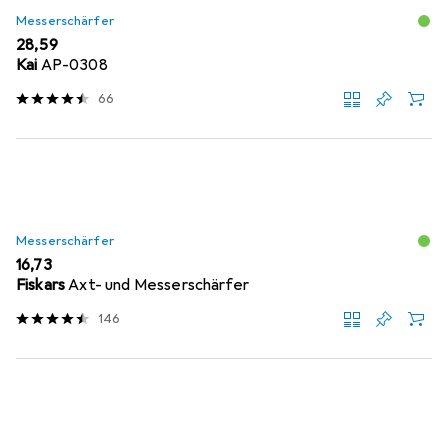
Messerschärfer
EUR
28,59
Kai
AP-0308
66
Messerschärfer
EUR
16,73
Fiskars
Axt- und Messerschärfer
146