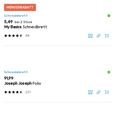
MENGENRABATT
Schneidebrett
EUR
5,49
bei 2 Stück
My Basics
Schneidbrett
48
Schneidebrett
EUR
91,99
Joseph Joseph
Folio
221