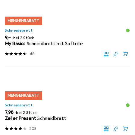
MENGENRABATT
Schneidebrett
EUR
9,–
bei 2 Stück
My Basics
Schneidbrett mit Saftrille
48
MENGENRABATT
Schneidebrett
EUR
7,98
bei 2 Stück
Zeller Present
Schneidbrett
203