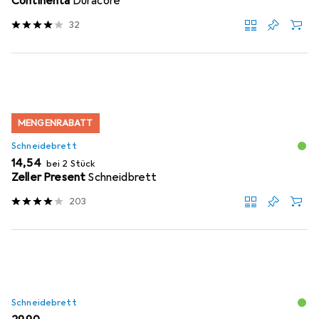
Continenta
Duracore
32
MENGENRABATT
Schneidebrett
EUR
14,54
bei 2 Stück
Zeller Present
Schneidbrett
203
Schneidebrett