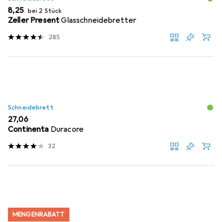
EUR
8,25
bei 2 Stück
Zeller Present
Glasschneidebretter
285
Schneidebrett
EUR
27,06
Continenta
Duracore
32
MENGENRABATT