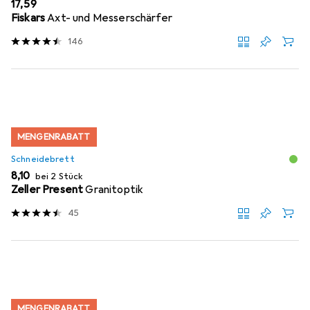
EUR
17,59
Fiskars
Axt- und Messerschärfer
146
MENGENRABATT
Schneidebrett
EUR
8,10
bei 2 Stück
Zeller Present
Granitoptik
45
MENGENRABATT