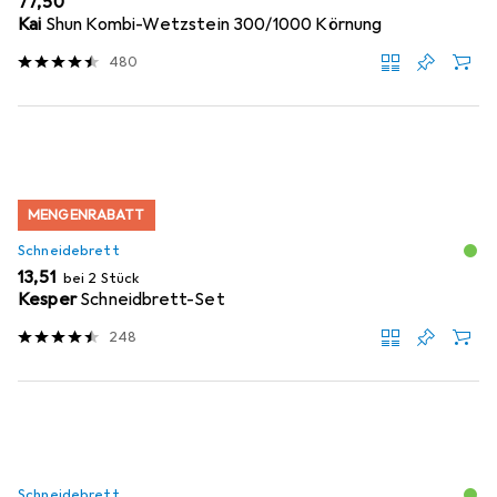
EUR
77,50
Kai
Shun Kombi-Wetzstein 300/1000 Körnung
480
MENGENRABATT
Schneidebrett
EUR
13,51
bei 2 Stück
Kesper
Schneidbrett-Set
248
Schneidebrett