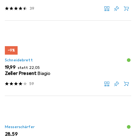
39
−9%
Schneidebrett
EUR
EUR
19,99
statt
22,05
Zeller Present
Biagio
59
Messerschärfer
EUR
28,59