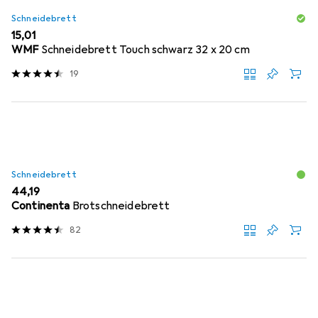
Schneidebrett
EUR
15,01
WMF
Schneidebrett Touch schwarz 32 x 20 cm
19
Schneidebrett
EUR
44,19
Continenta
Brotschneidebrett
82