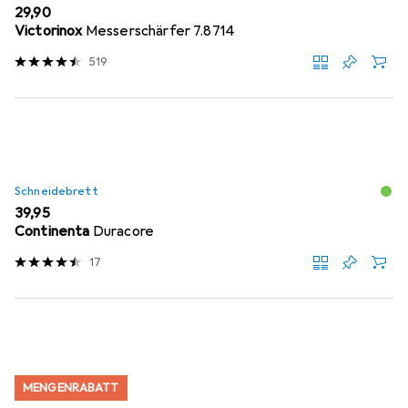
EUR
29,90
Victorinox
Messerschärfer 7.8714
519
Schneidebrett
EUR
39,95
Continenta
Duracore
17
MENGENRABATT