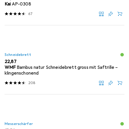
Kai
AP-0308
67
Schneidebrett
EUR
22,87
WMF
Bambus natur Schneidebrett gross mit Saftrille –
klingenschonend
208
Messerschärfer