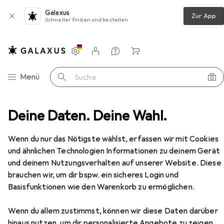
Galaxus
Zur App
Schneller finden und bestellen
Einstellungen
Kundenkonto
Vergleichslisten
Merklisten
Warenkorb
Navigation nach Kategorien
Menü
Suche
r
Deine Daten. Deine Wahl.
Samura SHADOW Kitchen knife Small Chef's 166 mm
Zubehör
EUR
46,88
Wenn du nur das Nötigste wählst, erfassen wir mit Cookies
Samura
SHADOW Kitchen knife Small
und ähnlichen Technologien Informationen zu deinem Gerät
Chef's 166 mm
und deinem Nutzungsverhalten auf unserer Website. Diese
16.60 cm
brauchen wir, um dir bspw. ein sicheres Login und
Basisfunktionen wie den Warenkorb zu ermöglichen.
Zubehör für Samura SHADOW
Wenn du allem zustimmst, können wir diese Daten darüber
Kitchen knife Small Chef's 166
hinaus nutzen, um dir personalisierte Angebote zu zeigen,