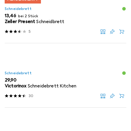
Schneidebrett
EUR
13,46
bei 2 Stück
Zeller Present
Schneidbrett
5
Schneidebrett
EUR
29,90
Victorinox
Schneidebrett Kitchen
30