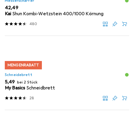
Messerschärfer
EUR
42,49
Kai
Shun Kombi-Wetzstein 400/1000 Körnung
480
MENGENRABATT
Schneidebrett
EUR
5,49
bei 2 Stück
My Basics
Schneidbrett
28