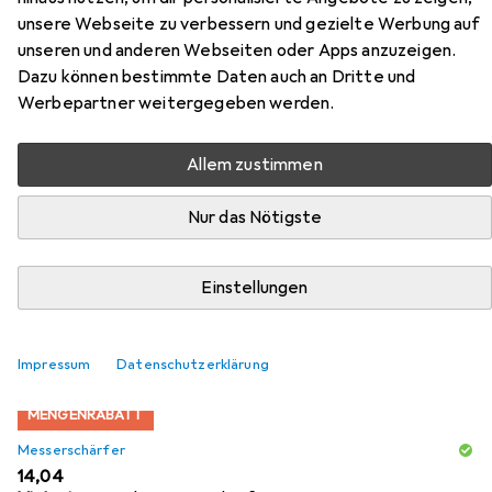
unsere Webseite zu verbessern und gezielte Werbung auf
mm
unseren und anderen Webseiten oder Apps anzuzeigen.
Dazu können bestimmte Daten auch an Dritte und
Hier findest du passendes Zubehör zum Produkt Samura
Werbepartner weitergegeben werden.
SHADOW Kitchen knife Small Chef's 166 mm aus den
Kategorien Messerschärfer und Schneidebrett.
Allem zustimmen
Nur das Nötigste
Beliebt
Messerschärfer
Schneidebrett
Samura
Relevanz
Einstellungen
Produktliste
Impressum
Datenschutzerklärung
MENGENRABATT
Messerschärfer
EUR
14,04