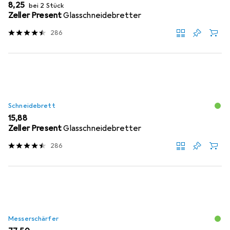
EUR
8,25
bei 2 Stück
Zeller Present
Glasschneidebretter
286
Schneidebrett
EUR
15,88
Zeller Present
Glasschneidebretter
286
Messerschärfer