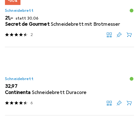
−30%
Schneidebrett
EUR
EUR
21,–
statt
30,06
Secret de Gourmet
Schneidebrett mit Brotmesser
2
Schneidebrett
EUR
32,97
Continenta
Schneidebrett Duracore
6