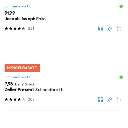
Schneidebrett
EUR
91,99
Joseph Joseph
Folio
221
MENGENRABATT
Schneidebrett
EUR
7,98
bei 2 Stück
Zeller Present
Schneidbrett
203