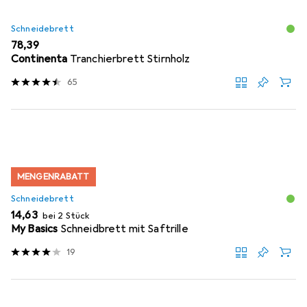
Schneidebrett
EUR
78,39
Continenta
Tranchierbrett Stirnholz
65
MENGENRABATT
Schneidebrett
EUR
14,63
bei 2 Stück
My Basics
Schneidbrett mit Saftrille
19