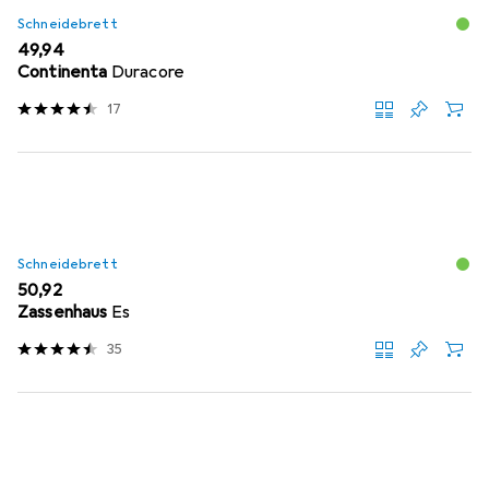
Schneidebrett
EUR
49,94
Continenta
Duracore
17
Schneidebrett
EUR
50,92
Zassenhaus
Es
35