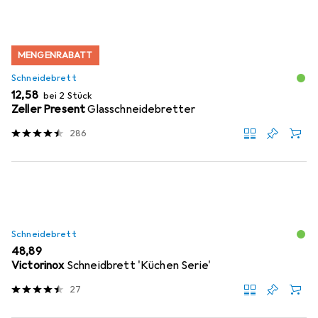
MENGENRABATT
Schneidebrett
EUR
12,58
bei 2 Stück
Zeller Present
Glasschneidebretter
286
Schneidebrett
EUR
48,89
Victorinox
Schneidbrett 'Küchen Serie'
27