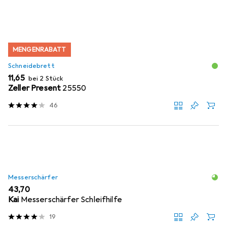
MENGENRABATT
Schneidebrett
EUR
11,65
bei 2 Stück
Zeller Present
25550
46
Messerschärfer
EUR
43,70
Kai
Messerschärfer Schleifhilfe
19