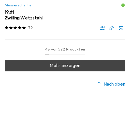
Messerschärfer
EUR
19,61
Zwilling
Wetzstahl
79
48 von 522 Produkten
Mehr anzeigen
Nach oben