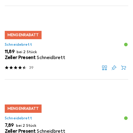
MENGENRABATT
Schneidebrett
EUR
11,89
bei 2 Stück
Zeller Present
Schneidbrett
39
MENGENRABATT
Schneidebrett
EUR
7,89
bei 2 Stück
Zeller Present
Schneidbrett