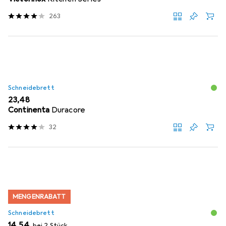
263
Schneidebrett
EUR
23,48
Continenta
Duracore
32
MENGENRABATT
Schneidebrett
EUR
14,54
bei 2 Stück