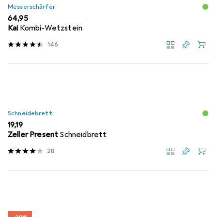
Messerschärfer
EUR
64,95
Kai
Kombi-Wetzstein
146
Schneidebrett
EUR
19,19
Zeller Present
Schneidbrett
28