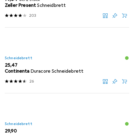
Zeller Present
Schneidbrett
203
Schneidebrett
EUR
25,47
Continenta
Duracore Schneidebrett
26
Schneidebrett
EUR
29,90