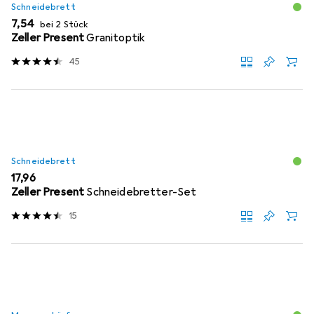
Schneidebrett
EUR
7,54
bei 2 Stück
Zeller Present
Granitoptik
45
Schneidebrett
EUR
17,96
Zeller Present
Schneidebretter-Set
15