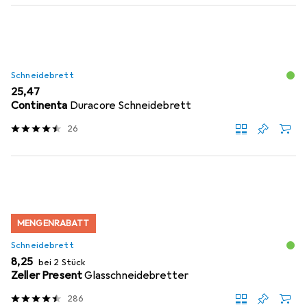
Schneidebrett
EUR
25,47
Continenta
Duracore Schneidebrett
26
MENGENRABATT
Schneidebrett
EUR
8,25
bei 2 Stück
Zeller Present
Glasschneidebretter
286