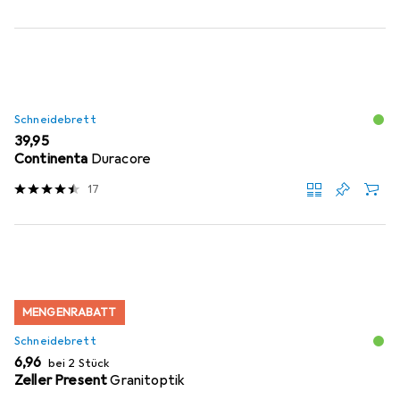
Schneidebrett
EUR
39,95
Continenta
Duracore
17
MENGENRABATT
Schneidebrett
EUR
6,96
bei 2 Stück
Zeller Present
Granitoptik