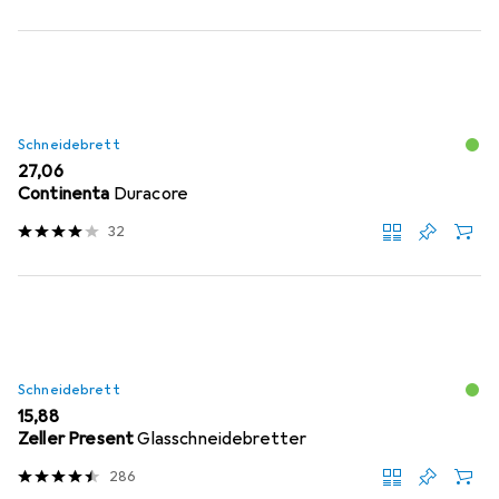
Schneidebrett
EUR
27,06
Continenta
Duracore
32
Schneidebrett
EUR
15,88
Zeller Present
Glasschneidebretter
286