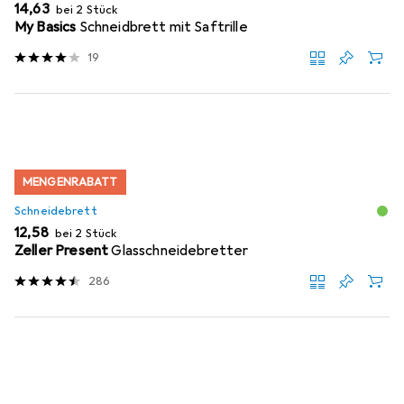
EUR
14,63
bei 2 Stück
My Basics
Schneidbrett mit Saftrille
19
MENGENRABATT
Schneidebrett
EUR
12,58
bei 2 Stück
Zeller Present
Glasschneidebretter
286