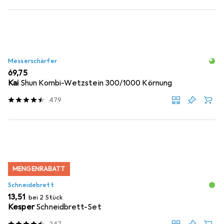
Messerschärfer
EUR
69,75
Kai
Shun Kombi-Wetzstein 300/1000 Körnung
479
MENGENRABATT
Schneidebrett
EUR
13,51
bei 2 Stück
Kesper
Schneidbrett-Set
247