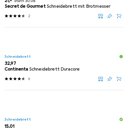
EUR
21,–
statt
30,06
Secret de Gourmet
Schneidebrett mit Brotmesser
2
Schneidebrett
EUR
32,97
Continenta
Schneidebrett Duracore
6
Schneidebrett
EUR
15,01