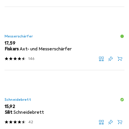
Messerschärfer
EUR
17,59
Fiskars
Axt- und Messerschärfer
146
Schneidebrett
EUR
15,92
Silit
Schneidebrett
42