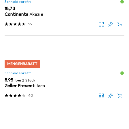
Schneidebrett
EUR
18,73
Continenta
Akazie
59
MENGENRABATT
Schneidebrett
EUR
8,95
bei 2 Stück
Zeller Present
Jaca
40