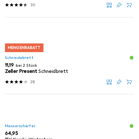
30
MENGENRABATT
Schneidebrett
EUR
11,19
bei 2 Stück
Zeller Present
Schneidbrett
28
Messerschärfer
EUR
64,95