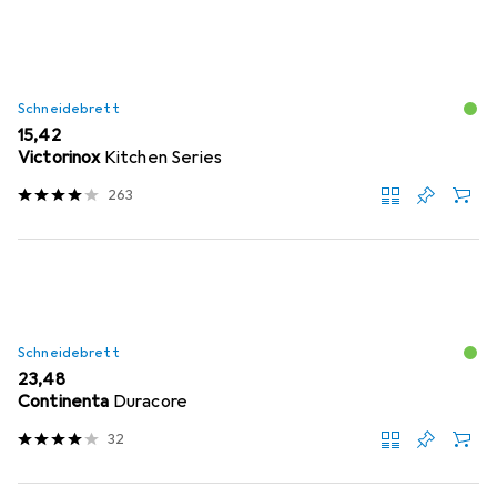
Schneidebrett
EUR
15,42
Victorinox
Kitchen Series
263
Schneidebrett
EUR
23,48
Continenta
Duracore
32