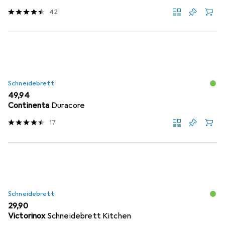
42
Schneidebrett
EUR
49,94
Continenta
Duracore
17
Schneidebrett
EUR
29,90
Victorinox
Schneidebrett Kitchen