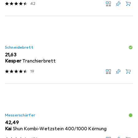
42
Schneidebrett
EUR
21,63
Kesper
Tranchierbrett
19
Messerschärfer
EUR
42,49
Kai
Shun Kombi-Wetzstein 400/1000 Körnung