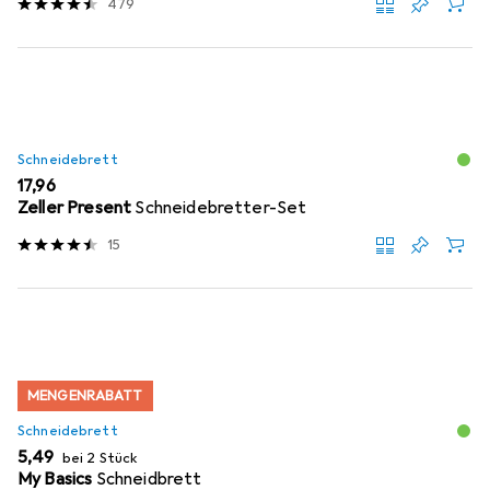
479
Schneidebrett
EUR
17,96
Zeller Present
Schneidebretter-Set
15
MENGENRABATT
Schneidebrett
EUR
5,49
bei 2 Stück
My Basics
Schneidbrett