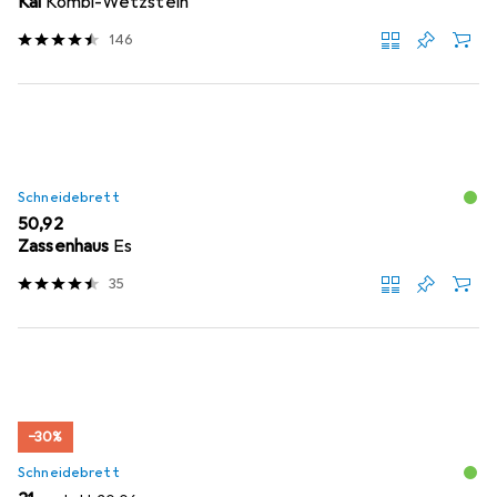
Kai
Kombi-Wetzstein
146
Schneidebrett
EUR
50,92
Zassenhaus
Es
35
−30%
Schneidebrett
EUR