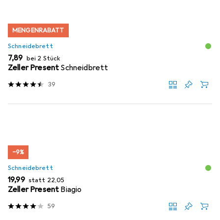
MENGENRABATT
Schneidebrett
EUR
7,89
bei 2 Stück
Zeller Present
Schneidbrett
39
−9%
Schneidebrett
EUR
EUR
19,99
statt
22,05
Zeller Present
Biagio
59