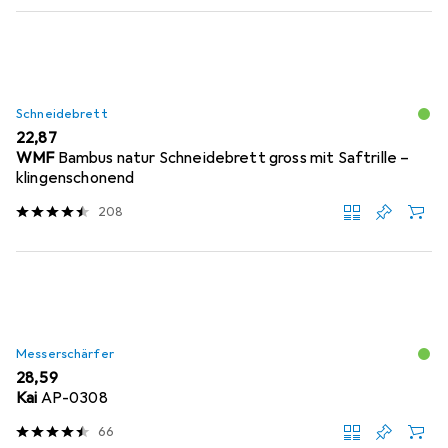
Schneidebrett
EUR
22,87
WMF
Bambus natur Schneidebrett gross mit Saftrille –
klingenschonend
208
Messerschärfer
EUR
28,59
Kai
AP-0308
66