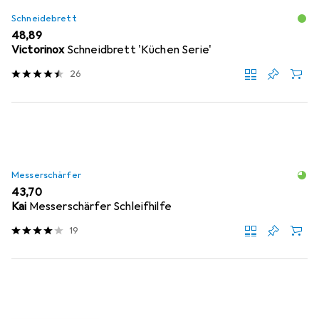
Schneidebrett
EUR
48,89
Victorinox
Schneidbrett 'Küchen Serie'
26
Messerschärfer
EUR
43,70
Kai
Messerschärfer Schleifhilfe
19