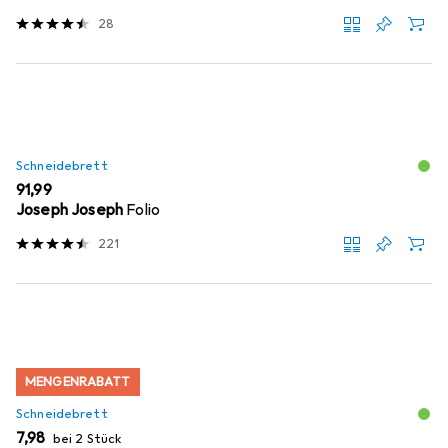
28
Schneidebrett
EUR
91,99
Joseph Joseph
Folio
221
MENGENRABATT
Schneidebrett
EUR
7,98
bei 2 Stück