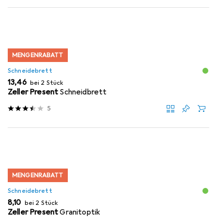
MENGENRABATT
Schneidebrett
EUR
13,46
bei 2 Stück
Zeller Present
Schneidbrett
5
MENGENRABATT
Schneidebrett
EUR
8,10
bei 2 Stück
Zeller Present
Granitoptik