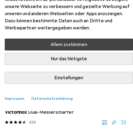
Hier findest du passendes Zubehör zum Produkt
unsere Webseite zu verbessern und gezielte Werbung auf
Victorinox Swiss Classic aus den Kategorien
unseren und anderen Webseiten oder Apps anzuzeigen.
Messerschärfer und Schneidebrett.
Dazu können bestimmte Daten auch an Dritte und
Werbepartner weitergegeben werden.
Beliebt
Messerschärfer
Victorinox
Schneidebrett
Allem zustimmen
Relevanz
Nur das Nötigste
Produktliste
Einstellungen
MENGENRABATT
Impressum
Datenschutzerklärung
Messerschärfer
EUR
14,04
Victorinox
Dual-Messerschärfer
658