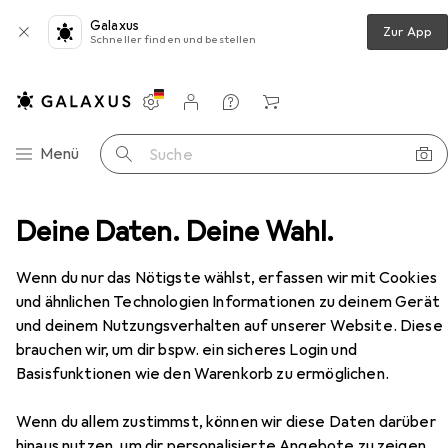
Galaxus
Zur App
Schneller finden und bestellen
Einstellungen
Kundenkonto
Vergleichslisten
Merklisten
Warenkorb
Navigation nach Kategorien
Menü
Suche
utensilien
Deine Daten. Deine Wahl.
Küchenmesser
Victorinox Swiss Classic
Zubehör
Victorinox
Swiss Classic
Wenn du nur das Nötigste wählst, erfassen wir mit Cookies
10 cm
und ähnlichen Technologien Informationen zu deinem Gerät
und deinem Nutzungsverhalten auf unserer Website. Diese
brauchen wir, um dir bspw. ein sicheres Login und
Zubehör für Victorinox Swiss
Basisfunktionen wie den Warenkorb zu ermöglichen.
Classic
Wenn du allem zustimmst, können wir diese Daten darüber
hinaus nutzen, um dir personalisierte Angebote zu zeigen,