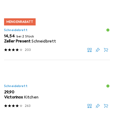
MENGENRABATT
Schneidebrett
EUR
14,54
bei 2 Stück
Zeller Present
Schneidbrett
203
Schneidebrett
EUR
29,90
Victorinox
Kitchen
263