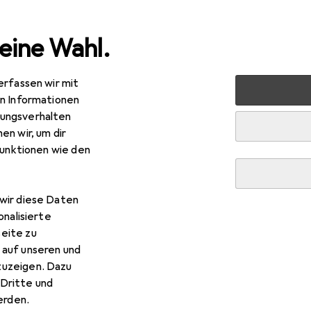
eine Wahl.
erfassen wir mit
hen + Zubereiten
Mixen + Schneiden
Schneidutensilien
en Informationen
ungsverhalten
R
,63
bei 4 Stück
en wir, um dir
ctorinox
Swiss Classic
funktionen wie den
cm
wir diese Daten
Victorinox Swiss Classic
onalisierte
eite zu
 auf unseren und
 Zubehör zum Produkt Victorinox Swiss Classic aus den Katego
zuzeigen. Dazu
Dritte und
rden.
rfer
Victorinox
Schneidebrett