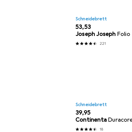
Schneidebrett
EUR
53,53
Joseph Joseph
Folio
221
Schneidebrett
EUR
39,95
Continenta
Duracor
18