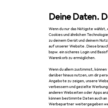
Suche
Deine Daten. D
Wenn du nur das Nötigste wählst, 
Navigation nach Kategorien
Gesamtsortiment
Haushalt
Küche
Koc
Gesamtsortiment
Cookies und ähnlichen Technologi
zu deinem Gerät und deinem Nutz
EU
14
Haushalt
auf unserer Website. Diese brauch
Vi
bspw. ein sicheres Login und Basis
Küche
10 
Warenkorb zu ermöglichen.
Kochen +
Wenn du allem zustimmst, können 
Zubereiten
Zubehör für 
darüber hinaus nutzen, um dir pers
Mixen + Schneiden
Angebote zu zeigen, unsere Webs
verbessern und gezielte Werbung
Schneidutensilien
Hier findest du passendes
anderen Webseiten oder Apps an
können bestimmte Daten auch an 
Küchenmesser
Werbepartner weitergegeben we
Beliebt
Messerschä