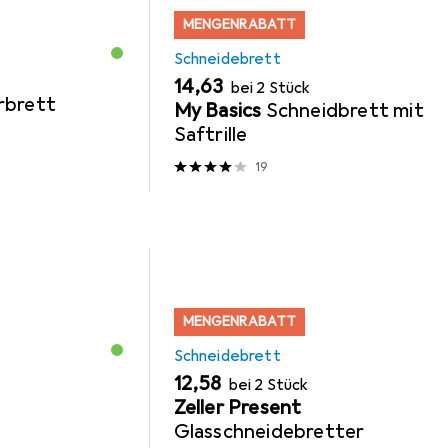
MENGENRABATT
Schneidebrett
EUR
14,63
bei 2 Stück
rbrett
My Basics
Schneidbrett mit
Saftrille
19
MENGENRABATT
Schneidebrett
EUR
12,58
bei 2 Stück
Zeller Present
Glasschneidebretter