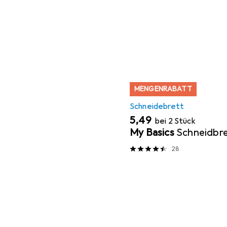
MENGENRABATT
Schneidebrett
EUR
5,49
bei 2 Stück
My Basics
Schneidbr
28