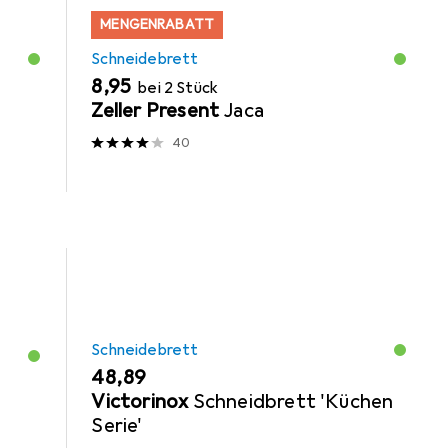
MENGENRABATT
Schneidebrett
EUR
8,95
bei 2 Stück
Zeller Present
Jaca
40
Schneidebrett
EUR
48,89
Victorinox
Schneidbrett 'Küchen
Serie'