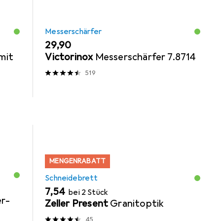
Messerschärfer
EUR
29,90
mit
Victorinox
Messerschärfer 7.8714
519
MENGENRABATT
Schneidebrett
EUR
7,54
bei 2 Stück
r-
Zeller Present
Granitoptik
45