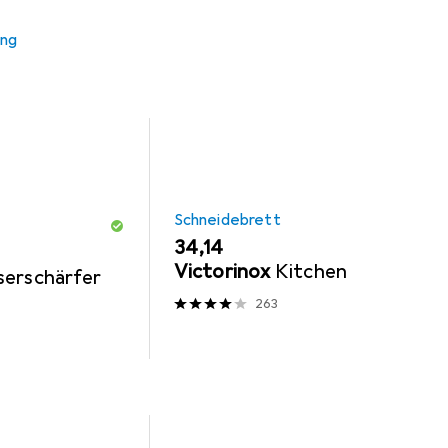
ung
Schneidebrett
EUR
34,14
Victorinox
Kitchen
serschärfer
263