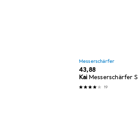
Messerschärfer
EUR
43,88
Kai
Messerschärfer Sc
19