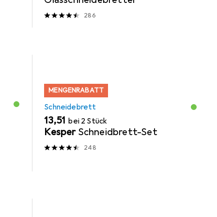
286
MENGENRABATT
Schneidebrett
EUR
13,51
bei 2 Stück
Kesper
Schneidbrett-Set
248