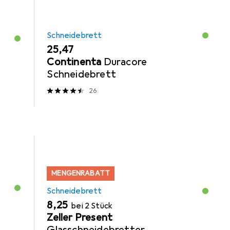
Schneidebrett
EUR
25,47
Continenta
Duracore
Schneidebrett
26
MENGENRABATT
Schneidebrett
EUR
8,25
bei 2 Stück
Zeller Present
Glasschneidebretter