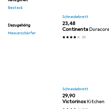
Kategorien
Besteck
Schneidebrett
EUR
23,48
Dazugehörig
Continenta
Duracor
Messerschärfer
32
Schneidebrett
EUR
29,90
Victorinox
Kitchen