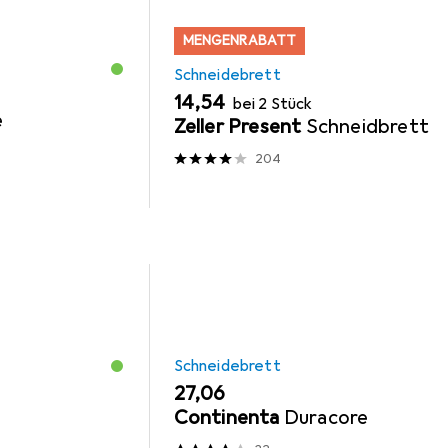
MENGENRABATT
Schneidebrett
EUR
14,54
bei 2 Stück
e
Zeller Present
Schneidbrett
204
Schneidebrett
EUR
27,06
Continenta
Duracore