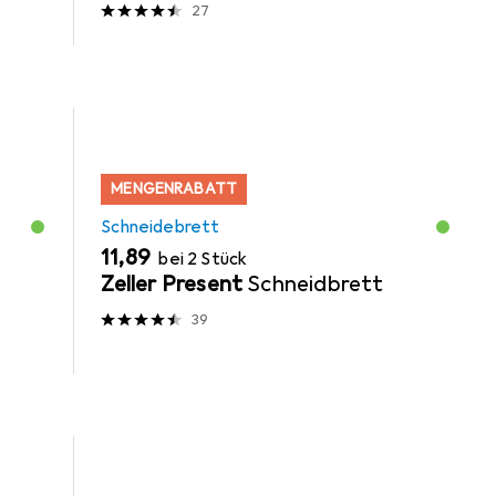
27
MENGENRABATT
Schneidebrett
EUR
11,89
bei 2 Stück
Zeller Present
Schneidbrett
39