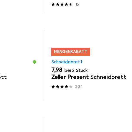
15
MENGENRABATT
Schneidebrett
EUR
7,98
bei 2 Stück
ett
Zeller Present
Schneidbrett
204