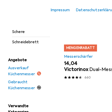
Messerblock
Impressum
Datenschutzerklär
Messerschärfer
Sortieren nach
:
Relevanz
Pizza Zubehör
Produktliste
Schere
Schneidebrett
MENGENRABATT
Messerschärfer
Angebote
EUR
14,04
Ausverkauf
Victorinox
Dual-Mes
Küchenmesser
660
Gebraucht
Küchenmesser
Verwandte