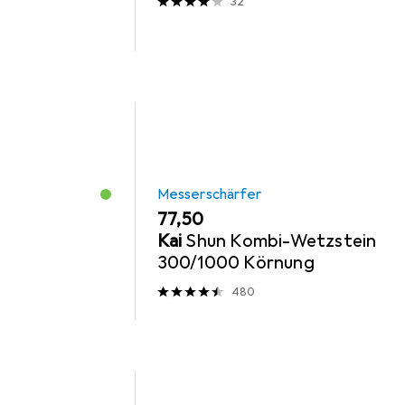
32
Messerschärfer
EUR
77,50
Kai
Shun Kombi-Wetzstein
300/1000 Körnung
480