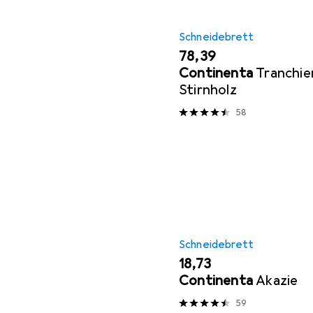
Schneidebrett
EUR
78,39
Continenta
Tranchie
Stirnholz
58
Schneidebrett
EUR
18,73
Continenta
Akazie
59