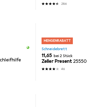
286
MENGENRABATT
Schneidebrett
EUR
11,65
bei 2 Stück
hleifhilfe
Zeller Present
25550
46