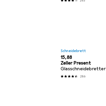
263
Schneidebrett
EUR
15,88
Zeller Present
Glasschneidebretter
286