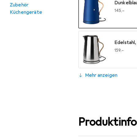
Dunkelbla
Zubehör
EUR
145,–
Küchengeräte
Edelstahl,
EUR
159,–
Mehr anzeigen
Light Blue
EUR
199,–
Schwarz
EUR
149,–
Produktinf