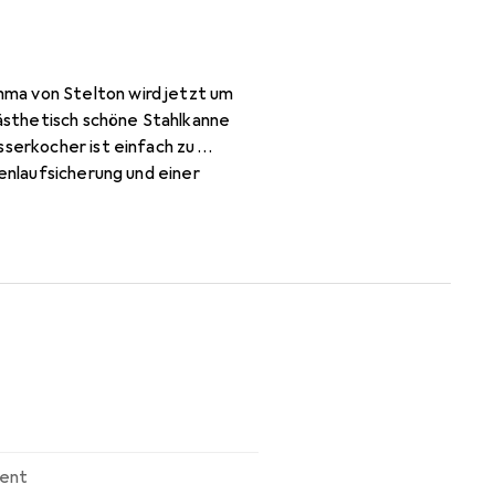
ma von Stelton wird jetzt um
ästhetisch schöne Stahlkanne
sserkocher ist einfach zu
kenlaufsicherung und einer
 so schön, dass er direkt auf
ent