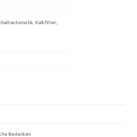
chaltautomatik
,
Kalkfilter
,
iche Bedenken