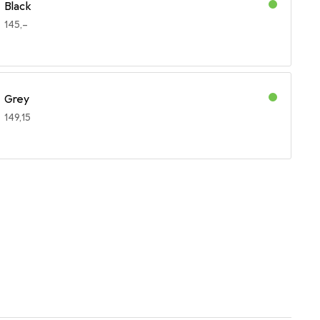
Black
EUR
145,–
Grey
EUR
149,15
Sand
EUR
145,–