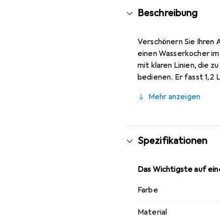
Beschreibung
Verschönern Sie Ihren 
einen Wasserkocher im 
mit klaren Linien, die 
bedienen. Er fasst 1,2 
automatischen Ausschal
Mehr anzeigen
den Tisch gestellt wer
Spezifikationen
Das Wichtigste auf eine
Farbe
Material