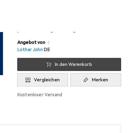
Zwischen Fr, 7.8. und Di, 11.8. geliefert
5 Stück an Lager beim Drittanbieter
Lieferort angeben für genaue Lieferzeit
i
Angebot von
Lothar John
DE
In den Warenkorb
Vergleichen
Merken
kostenloser Versand