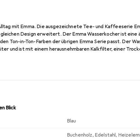
Alltag mit Emma. Die ausgezeichnete Tee- und Kaffeeserie Em
gleichen Design erweitert. Der Emma Wasserkocher ist eine 
zu den Ton-in-Ton-Farben der übrigen Emma Serie passt. Der Wa
Liter und ist mit einem herausnehmbaren Kalkfilter, einer Troc
tung am Siedepunkt ausgestattet. Der Emma Wasserkocher ist
den kann.
n Blick
Blau
Buchenholz
,
Edelstahl
,
Heizelem