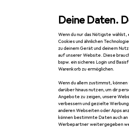
Suche
Deine Daten. D
Wenn du nur das Nötigste wählst, 
Navigation nach Kategorien
Gesamtsortiment
Haus
Gesamtsortiment
Cookies und ähnlichen Technologi
zu deinem Gerät und deinem Nutz
Haushalt
auf unserer Website. Diese brauch
bspw. ein sicheres Login und Basis
Küche
Warenkorb zu ermöglichen.
Getränkezubereitung
Wenn du allem zustimmst, können 
Entsafter
darüber hinaus nutzen, um dir pers
Angebote zu zeigen, unsere Webs
Getränkespender
verbessern und gezielte Werbung
anderen Webseiten oder Apps an
Serviergefässe
können bestimmte Daten auch an 
Teekanne
Werbepartner weitergegeben we