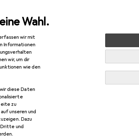
eine Wahl.
erfassen wir mit
halt
Küche
Getränkezubereitung
Wasserkocher
en Informationen
ungsverhalten
en wir, um dir
funktionen wie den
wir diese Daten
onalisierte
eite zu
 auf unseren und
zuzeigen. Dazu
Dritte und
rden.