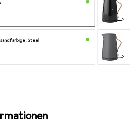
u
 sandfarbige, Steel
ormationen