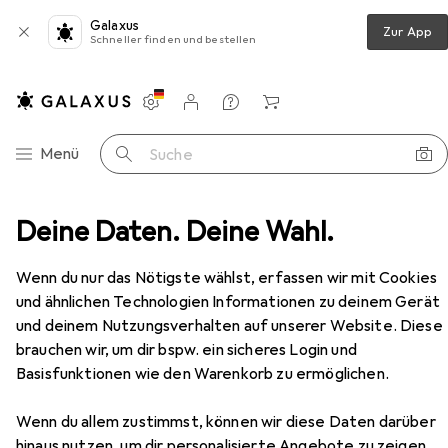
Galaxus
Zur App
Schneller finden und bestellen
Einstellungen
Kundenkonto
Vergleichslisten
Merklisten
Warenkorb
Navigation nach Kategorien
Menü
Suche
es Klettern
Deine Daten. Deine Wahl.
Eispickel
Grivel Tech Machine Eisgerät
Zubehör
Wenn du nur das Nötigste wählst, erfassen wir mit Cookies
EUR
238,40
Grivel
Tech Machine Eisgerät
und ähnlichen Technologien Informationen zu deinem Gerät
und deinem Nutzungsverhalten auf unserer Website. Diese
brauchen wir, um dir bspw. ein sicheres Login und
Basisfunktionen wie den Warenkorb zu ermöglichen.
Zubehör für Grivel Tech Machine
Wenn du allem zustimmst, können wir diese Daten darüber
Eisgerät
hinaus nutzen, um dir personalisierte Angebote zu zeigen,