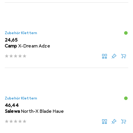
Zubehör Klettern
EUR
24,65
Camp
X-Dream Adze
Zubehör Klettern
EUR
46,44
Salewa
North-X Blade Haue