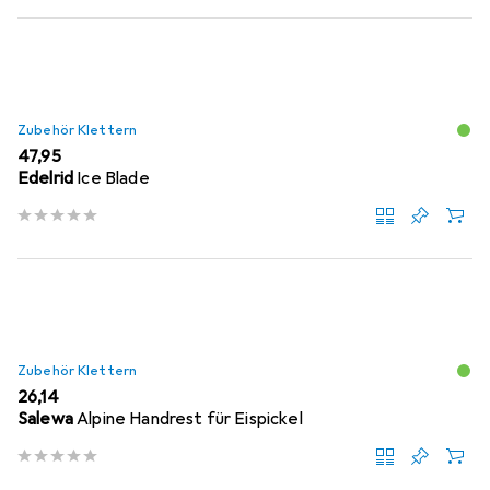
Zubehör Klettern
EUR
47,95
Edelrid
Ice Blade
Zubehör Klettern
EUR
26,14
Salewa
Alpine Handrest für Eispickel