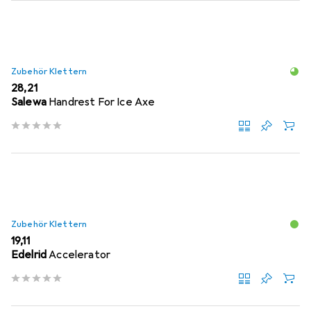
Zubehör Klettern
EUR
28,21
Salewa
Handrest For Ice Axe
Zubehör Klettern
EUR
19,11
Edelrid
Accelerator