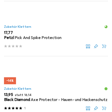
Zubehör Klettern
EUR
17,77
Petzl
Pick And Spike Protection
−14%
Zubehör Klettern
EUR
EUR
13,95
statt
16,14
Black Diamond
Axe Protector - Hauen- und Hackenschutz
1