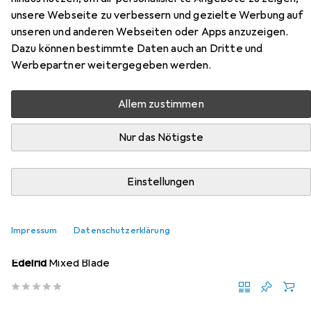
unsere Webseite zu verbessern und gezielte Werbung auf
Hier findest du passendes Zubehör zum Produkt Grivel
unseren und anderen Webseiten oder Apps anzuzeigen.
Tech Machine Eisgerät aus der Kategorie Zubehör
Dazu können bestimmte Daten auch an Dritte und
Klettern.
Werbepartner weitergegeben werden.
Allem zustimmen
Beliebt
Grivel
Nur das Nötigste
Relevanz
Produktliste
Einstellungen
Impressum
Datenschutzerklärung
Zubehör Klettern
EUR
41,81
Edelrid
Mixed Blade