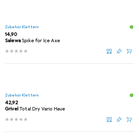
Zubehör Klettern
EUR
14,90
Salewa
Spike for Ice Axe
Zubehör Klettern
EUR
42,92
Grivel
Total Dry Vario Haue