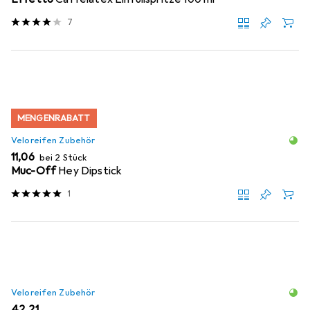
7
MENGENRABATT
Veloreifen Zubehör
EUR
11,06
bei 2 Stück
Muc-Off
Hey Dipstick
1
Veloreifen Zubehör
EUR
42,21