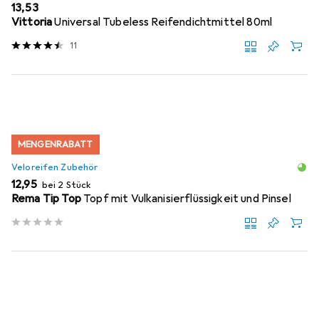
EUR
13,53
Vittoria
Universal Tubeless Reifendichtmittel 80ml
11
MENGENRABATT
Veloreifen Zubehör
EUR
12,95
bei 2 Stück
Rema Tip Top
Topf mit Vulkanisierflüssigkeit und Pinsel