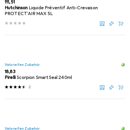
EUR
111,51
Hutchinson
Liquide Préventif Anti-Crevaison
PROTECT'AIR MAX 5L
Veloreifen Zubehör
EUR
18,83
Pirelli
Scorpion SmartSeal 240ml
2
Veloreifen Zubehör