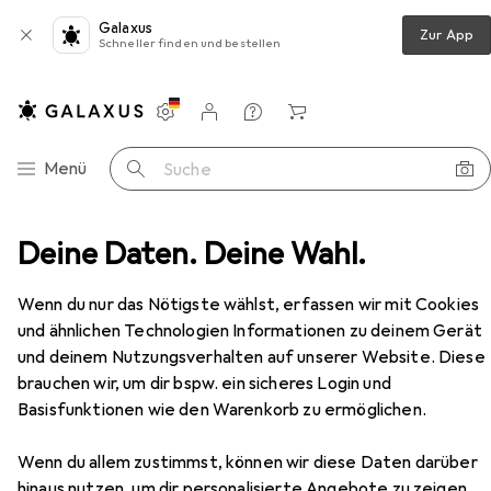
Galaxus
Zur App
Schneller finden und bestellen
Einstellungen
Kundenkonto
Vergleichslisten
Merklisten
Warenkorb
Navigation nach Kategorien
Menü
Suche
räder + Veloschläuche
Deine Daten. Deine Wahl.
Veloreifen
Hutchinson Gila
Zubehör
Wenn du nur das Nötigste wählst, erfassen wir mit Cookies
EUR
44,78
und ähnlichen Technologien Informationen zu deinem Gerät
Hutchinson
Gila
und deinem Nutzungsverhalten auf unserer Website. Diese
26 x 2.10
brauchen wir, um dir bspw. ein sicheres Login und
Basisfunktionen wie den Warenkorb zu ermöglichen.
Wenn du allem zustimmst, können wir diese Daten darüber
hinaus nutzen, um dir personalisierte Angebote zu zeigen,