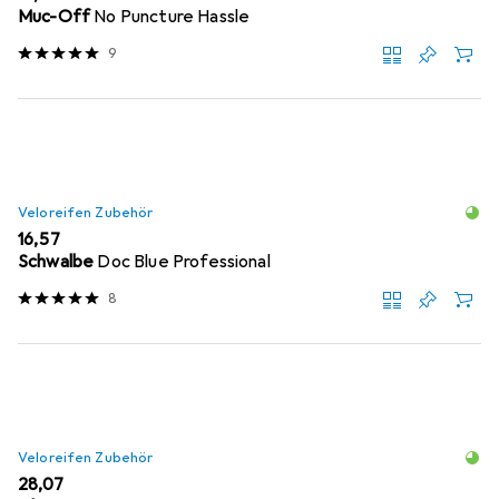
Muc-Off
No Puncture Hassle
9
Veloreifen Zubehör
EUR
16,57
Schwalbe
Doc Blue Professional
8
Veloreifen Zubehör
EUR
28,07