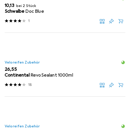
EUR
10,13
bei 2 Stück
Schwalbe
Doc Blue
1
Veloreifen Zubehör
EUR
26,55
Continental
RevoSealant 1000ml
18
Veloreifen Zubehör