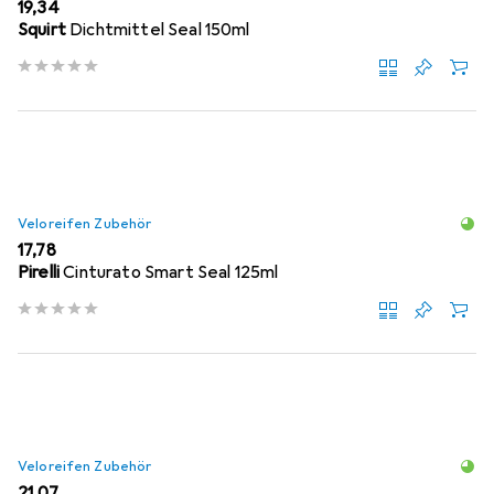
EUR
19,34
Squirt
Dichtmittel Seal 150ml
Veloreifen Zubehör
EUR
17,78
Pirelli
Cinturato Smart Seal 125ml
Veloreifen Zubehör
EUR
21,07