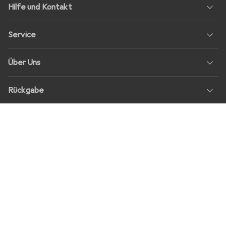
Hilfe und Kontakt
Service
Über Uns
Rückgabe
Soziale Medien
Stellenangebote
Preise
Alle Preise in EUR inkl. MwSt., zzgl.
Versandkosten
bei Bestellungen
unter
30,–
Shop Version
master-20260807-1107-31164520144-1