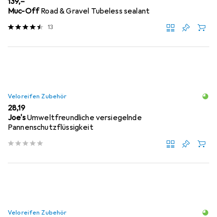
EUR
139,–
Muc-Off
Road & Gravel Tubeless sealant
13
Veloreifen Zubehör
EUR
28,19
Joe's
Umweltfreundliche versiegelnde
Pannenschutzflüssigkeit
Veloreifen Zubehör