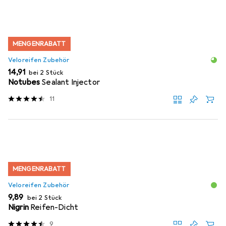
MENGENRABATT
Veloreifen Zubehör
EUR
14,91
bei 2 Stück
Notubes
Sealant Injector
11
MENGENRABATT
Veloreifen Zubehör
EUR
9,89
bei 2 Stück
Nigrin
Reifen-Dicht
9