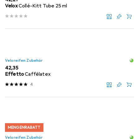
Velox
Collé-Kitt Tube 25 ml
Veloreifen Zubehör
EUR
42,35
Effetto
Caffélatex
4
MENGENRABATT
Veloreifen Zubehör