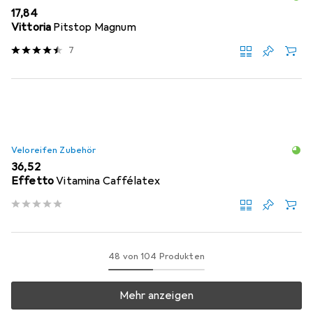
EUR
17,84
Vittoria
Pitstop Magnum
7
Veloreifen Zubehör
EUR
36,52
Effetto
Vitamina Caffélatex
48 von 104 Produkten
Mehr anzeigen