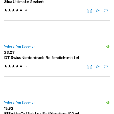
Silca
Ultimate Sealant
4
Veloreifen Zubehör
EUR
23,07
DT Swiss
Niederdruck-Reifendichtmittel
8
Veloreifen Zubehör
EUR
18,92
Effetto
Caffelatex Einfüllspritze 100 ml