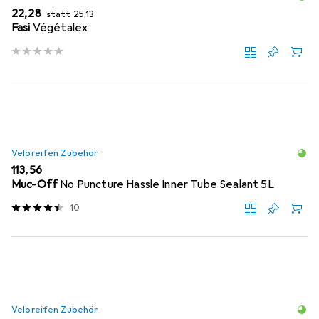
EUR
EUR
22,28
statt
25,13
Fasi
Végétalex
Veloreifen Zubehör
EUR
113,56
Muc-Off
No Puncture Hassle Inner Tube Sealant 5L
10
Veloreifen Zubehör