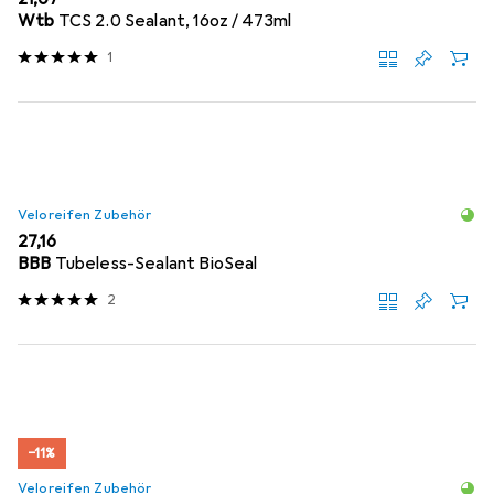
Wtb
TCS 2.0 Sealant, 16oz / 473ml
1
Veloreifen Zubehör
EUR
27,16
BBB
Tubeless-Sealant BioSeal
2
−11%
Veloreifen Zubehör