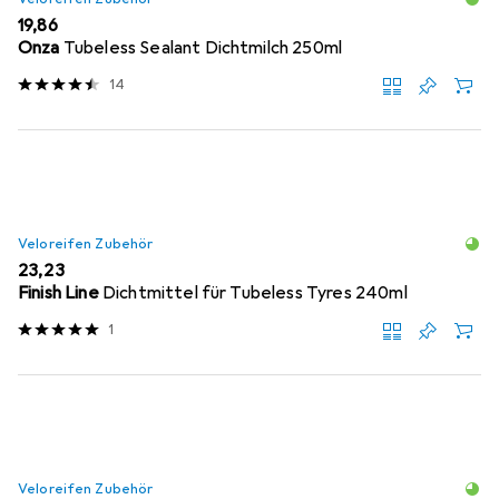
EUR
19,86
Onza
Tubeless Sealant Dichtmilch 250ml
14
Veloreifen Zubehör
EUR
23,23
Finish Line
Dichtmittel für Tubeless Tyres 240ml
1
Veloreifen Zubehör