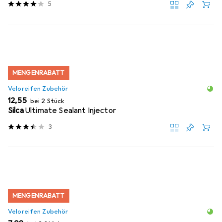
5
MENGENRABATT
Veloreifen Zubehör
EUR
12,55
bei 2 Stück
Silca
Ultimate Sealant Injector
3
MENGENRABATT
Veloreifen Zubehör