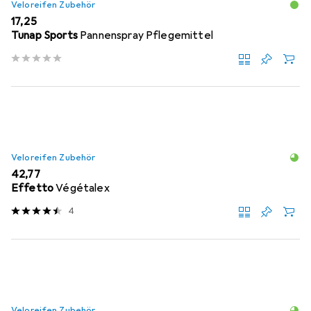
Veloreifen Zubehör
EUR
17,25
Tunap Sports
Pannenspray Pflegemittel
Veloreifen Zubehör
EUR
42,77
Effetto
Végétalex
4
Veloreifen Zubehör