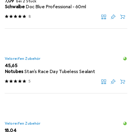
EUR
7,09
bei 2 Stück
Schwalbe
Doc Blue Professional - 60ml
8
Veloreifen Zubehör
EUR
45,65
Notubes
Stan's Race Day Tubeless Sealant
5
Veloreifen Zubehör
EUR
18,04