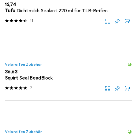
EUR
16,74
Tufo
Dichtmilch Sealant 220 ml für TLR-Reifen
11
Veloreifen Zubehör
EUR
36,63
Squirt
Seal BeadBlock
7
Veloreifen Zubehör