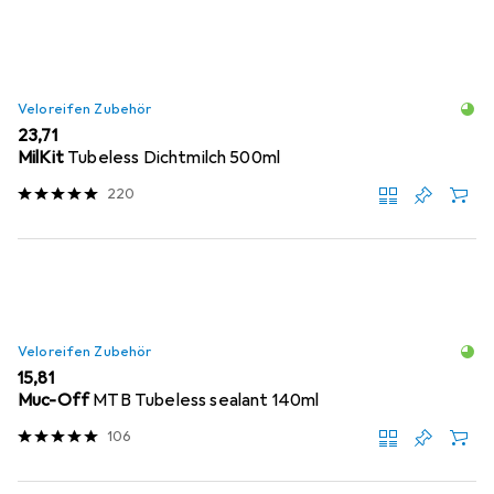
Veloreifen Zubehör
EUR
23,71
MilKit
Tubeless Dichtmilch 500ml
220
Veloreifen Zubehör
EUR
15,81
Muc-Off
MTB Tubeless sealant 140ml
106