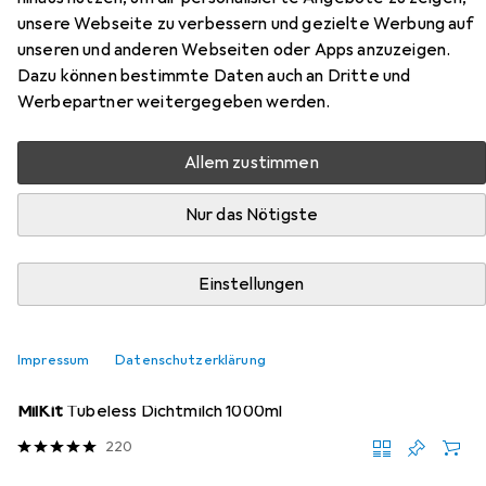
Zubehör für Hutchinson Gila
unsere Webseite zu verbessern und gezielte Werbung auf
unseren und anderen Webseiten oder Apps anzuzeigen.
Hier findest du passendes Zubehör zum Produkt
Dazu können bestimmte Daten auch an Dritte und
Hutchinson Gila aus der Kategorie Veloreifen Zubehör.
Werbepartner weitergegeben werden.
Allem zustimmen
Beliebt
Hutchinson
Nur das Nötigste
Relevanz
Produktliste
Einstellungen
Impressum
Datenschutzerklärung
Veloreifen Zubehör
EUR
32,38
MilKit
Tubeless Dichtmilch 1000ml
220