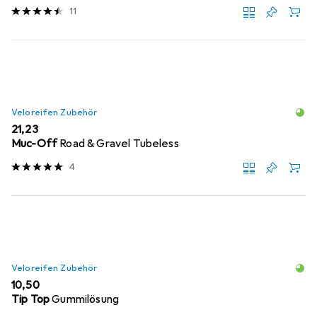
11
Veloreifen Zubehör
EUR
21,23
Muc-Off
Road & Gravel Tubeless
4
Veloreifen Zubehör
EUR
10,50
Tip Top
Gummilösung