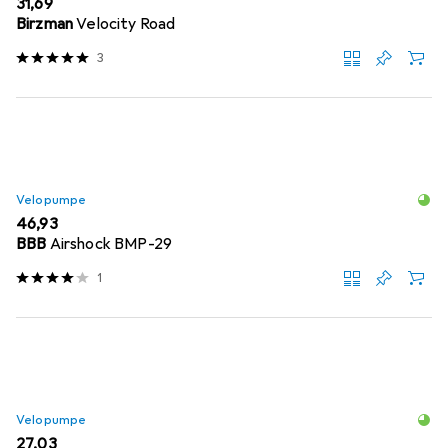
EUR
31,69
Birzman
Velocity Road
3
Velopumpe
EUR
46,93
BBB
Airshock BMP-29
1
Velopumpe
EUR
27,03