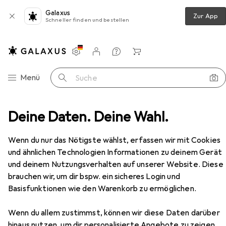
Galaxus
Zur App
Schneller finden und bestellen
Einstellungen
Kundenkonto
Vergleichslisten
Merklisten
Warenkorb
Navigation nach Kategorien
Menü
Suche
der + Veloschläuche
Deine Daten. Deine Wahl.
Veloschlauch
Schwalbe AV 17
Zubehör
Wenn du nur das Nötigste wählst, erfassen wir mit Cookies
und ähnlichen Technologien Informationen zu deinem Gerät
und deinem Nutzungsverhalten auf unserer Website. Diese
EUR
13,63
Schwalbe
AV 17
brauchen wir, um dir bspw. ein sicheres Login und
Schrader (AV), 28", 40 mm
Basisfunktionen wie den Warenkorb zu ermöglichen.
Wenn du allem zustimmst, können wir diese Daten darüber
hinaus nutzen, um dir personalisierte Angebote zu zeigen,