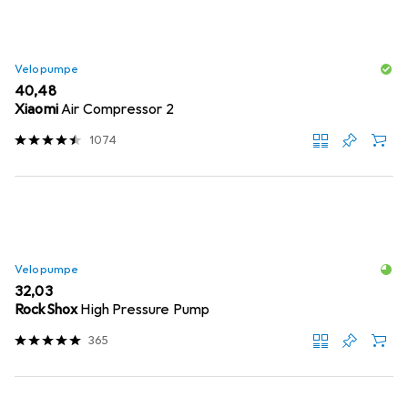
Velopumpe
EUR
40,48
Xiaomi
Air Compressor 2
1074
Velopumpe
EUR
32,03
RockShox
High Pressure Pump
365