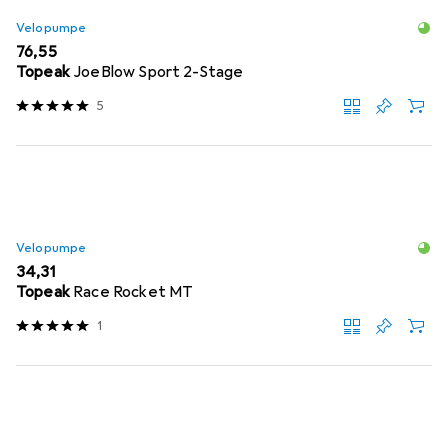
Velopumpe
EUR
76,55
Topeak
JoeBlow Sport 2-Stage
5
Velopumpe
EUR
34,31
Topeak
Race Rocket MT
1