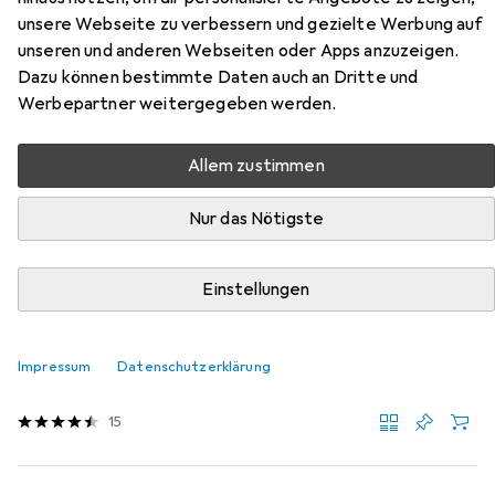
unsere Webseite zu verbessern und gezielte Werbung auf
unseren und anderen Webseiten oder Apps anzuzeigen.
Zubehör für Schwalbe AV 17
Dazu können bestimmte Daten auch an Dritte und
Werbepartner weitergegeben werden.
Hier findest du passendes Zubehör zum Produkt
Schwalbe AV 17 aus der Kategorie Velopumpe.
Allem zustimmen
Relevanz
Nur das Nötigste
Produktliste
Einstellungen
Velopumpe
EUR
42,39
Impressum
Datenschutzerklärung
Cycplus
Air pump A2
15