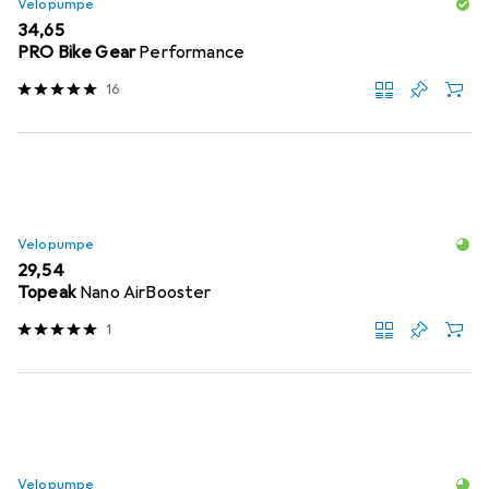
Velopumpe
EUR
34,65
PRO Bike Gear
Performance
16
Velopumpe
EUR
29,54
Topeak
Nano AirBooster
1
Velopumpe