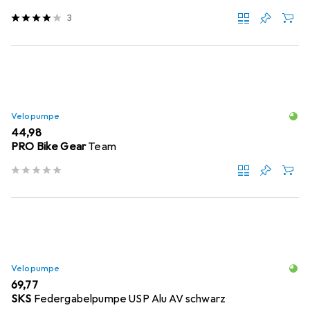
3
Velopumpe
EUR
44,98
PRO Bike Gear
Team
Velopumpe
EUR
69,77
SKS
Federgabelpumpe USP Alu AV schwarz