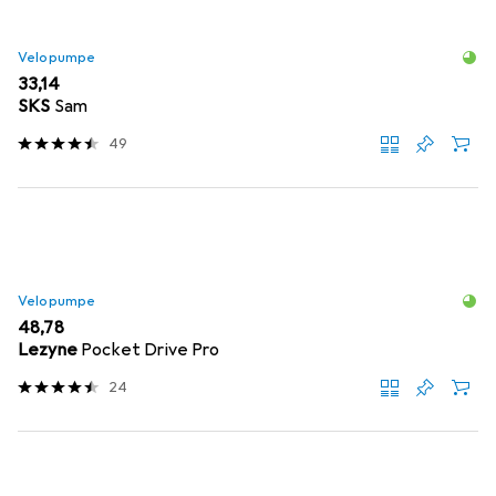
Velopumpe
EUR
33,14
SKS
Sam
49
Velopumpe
EUR
48,78
Lezyne
Pocket Drive Pro
24