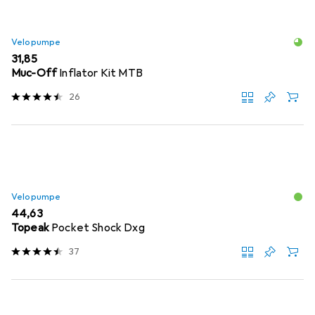
Velopumpe
EUR
31,85
Muc-Off
Inflator Kit MTB
26
Velopumpe
EUR
44,63
Topeak
Pocket Shock Dxg
37