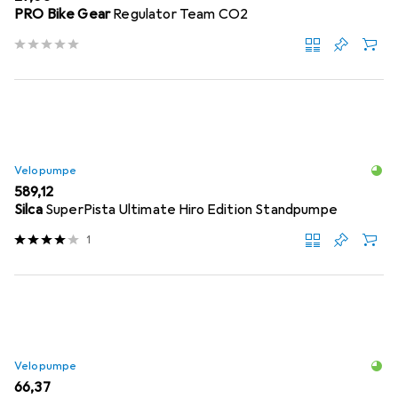
PRO Bike Gear
Regulator Team CO2
Velopumpe
EUR
589,12
Silca
SuperPista Ultimate Hiro Edition Standpumpe
1
Velopumpe
EUR
66,37