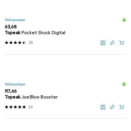
Velopumpe
EUR
63,68
Topeak
Pocket Shock Digital
25
Velopumpe
EUR
117,66
Topeak
JoeBlow Booster
23