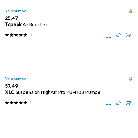
Velopumpe
EUR
25,47
Topeak
AirBooster
9
Velopumpe
EUR
57,49
XLC
Suspension HighAir Pro PU-H03 Pumpe
1