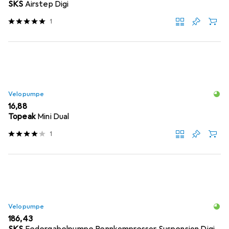
SKS
Airstep Digi
1
Velopumpe
EUR
16,88
Topeak
Mini Dual
1
Velopumpe
EUR
186,43