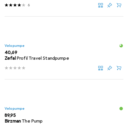
6
Velopumpe
EUR
40,69
Zefal
Profil Travel Standpumpe
Velopumpe
EUR
89,95
Birzman
The Pump