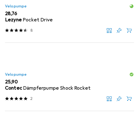
Velopumpe
EUR
28,76
Lezyne
Pocket Drive
8
Velopumpe
EUR
25,90
Contec
Dämpferpumpe Shock Rocket
2