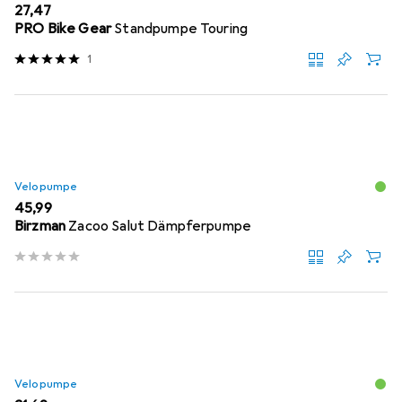
EUR
27,47
PRO Bike Gear
Standpumpe Touring
1
Velopumpe
EUR
45,99
Birzman
Zacoo Salut Dämpferpumpe
Velopumpe