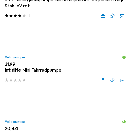
SKS
Federgabelpumpe Rennkompressor Suspension Digi
Stahl AV rot
6
Velopumpe
EUR
21,99
Intirilife
Mini Fahrradpumpe
Velopumpe
EUR
20,44