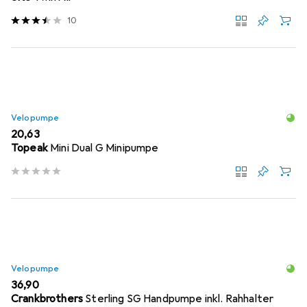
10
Velopumpe
EUR
20,63
Topeak
Mini Dual G Minipumpe
Velopumpe
EUR
36,90
Crankbrothers
Sterling SG Handpumpe inkl. Rahhalter