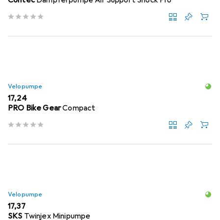
Contec
Dämpferpumpe Air Support Shock Pro
Velopumpe
EUR
17,24
PRO Bike Gear
Compact
Velopumpe
EUR
17,37
SKS
Twinjex Minipumpe