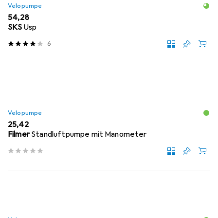
Velopumpe
EUR
54,28
SKS
Usp
6
Velopumpe
EUR
25,42
Filmer
Standluftpumpe mit Manometer