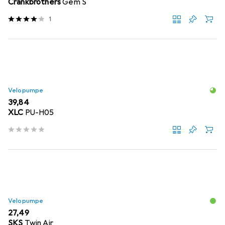
Crankbrothers
Gem S
1
Velopumpe
EUR
39,84
XLC
PU-H05
Velopumpe
EUR
27,49
SKS
Twin Air