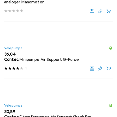
analoger Manometer
Velopumpe
EUR
36,04
Contec
Minipumpe Air Support G-Force
1
Velopumpe
EUR
30,89