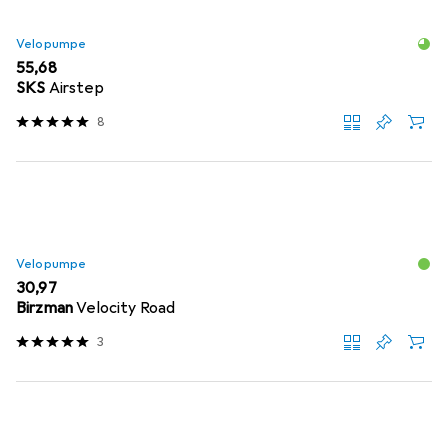
Velopumpe
EUR
55,68
SKS
Airstep
8
Velopumpe
EUR
30,97
Birzman
Velocity Road
3