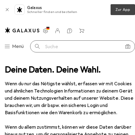
Galaxus
Zur App
Schneller finden und bestellen
Einstellungen
Kundenkonto
Vergleichslisten
Merklisten
Warenkorb
Navigation nach Kategorien
Menü
Suche
 Bicycle - 20 Zoll - 7 Geschwindigkeit - Weissrosa (22162)
Deine Daten. Deine Wahl.
Zubehör
EUR
260,38
Wenn du nur das Nötigste wählst, erfassen wir mit Cookies
Volare
XC Race Children's Bicycle - 20
und ähnlichen Technologien Informationen zu deinem Gerät
Zoll - 7 Geschwindigkeit - Weissrosa
und deinem Nutzungsverhalten auf unserer Website. Diese
(22162)
20"
brauchen wir, um dir bspw. ein sicheres Login und
Basisfunktionen wie den Warenkorb zu ermöglichen.
Zubehör für Volare XC Race
Wenn du allem zustimmst, können wir diese Daten darüber
hinaus nutzen, um dir personalisierte Angebote zu zeigen,