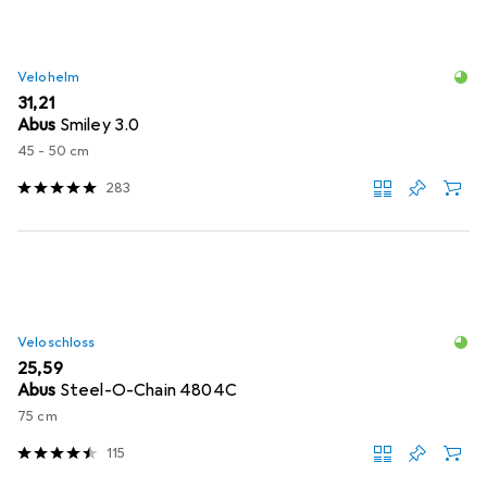
Velohelm
EUR
31,21
Abus
Smiley 3.0
45 - 50 cm
283
Veloschloss
EUR
25,59
Abus
Steel-O-Chain 4804C
75 cm
115