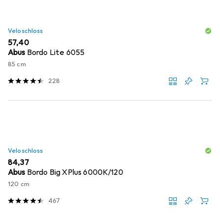
Veloschloss
EUR
57,40
Abus
Bordo Lite 6055
85 cm
228
Veloschloss
EUR
84,37
Abus
Bordo Big XPlus 6000K/120
120 cm
467