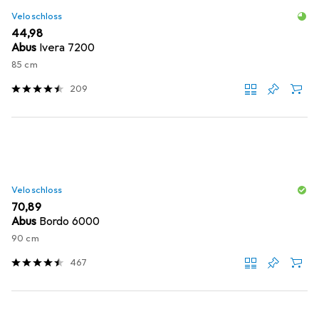
Veloschloss
EUR
44,98
Abus
Ivera 7200
85 cm
209
Veloschloss
EUR
70,89
Abus
Bordo 6000
90 cm
467