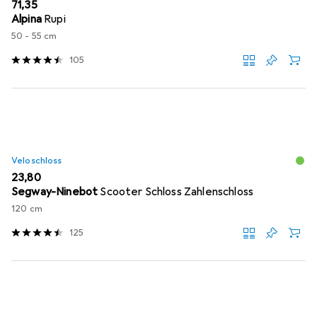
EUR
71,35
Alpina
Rupi
50 - 55 cm
105
Veloschloss
EUR
23,80
Segway-Ninebot
Scooter Schloss Zahlenschloss
120 cm
125