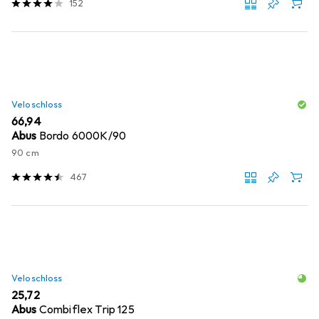
152
Veloschloss
EUR
66,94
Abus
Bordo 6000K/90
90 cm
467
Veloschloss
EUR
25,72
Abus
Combiflex Trip 125