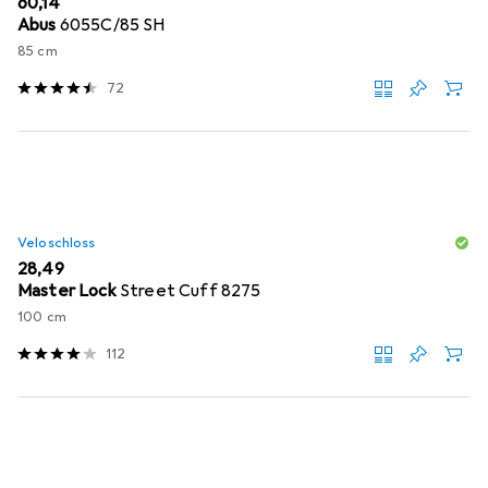
EUR
60,14
Abus
6055C/85 SH
85 cm
72
Veloschloss
EUR
28,49
Master Lock
Street Cuff 8275
100 cm
112