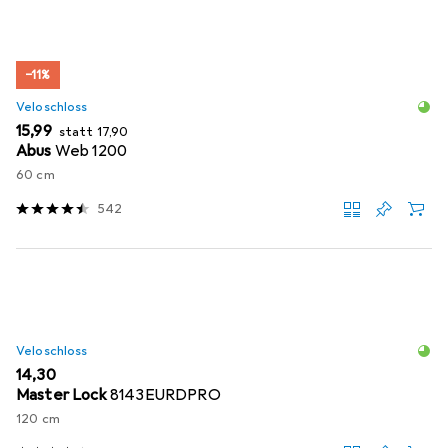
−11%
Veloschloss
EUR
EUR
15,99
statt
17,90
Abus
Web 1200
60 cm
542
Veloschloss
EUR
14,30
Master Lock
8143EURDPRO
120 cm