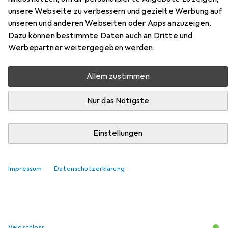
Children's Bicycle - 20 Zoll - 7
unsere Webseite zu verbessern und gezielte Werbung auf
Geschwindigkeit - Weissrosa
unseren und anderen Webseiten oder Apps anzuzeigen.
(22162)
Dazu können bestimmte Daten auch an Dritte und
Werbepartner weitergegeben werden.
Hier findest du passendes Zubehör zum Produkt Volare
XC Race Children's Bicycle - 20 Zoll - 7 Geschwindigkeit -
Allem zustimmen
Weissrosa (22162) aus den Kategorien Veloschloss und
Velohelm.
Nur das Nötigste
Einstellungen
Beliebt
Veloschloss
Velohelm
Volare
Relevanz
Impressum
Datenschutzerklärung
Produktliste
Veloschloss