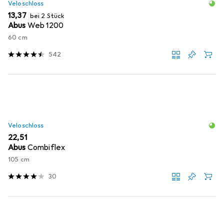
Veloschloss
EUR
13,37
bei 2 Stück
Abus
Web 1200
60 cm
542
Veloschloss
EUR
22,51
Abus
Combiflex
105 cm
30