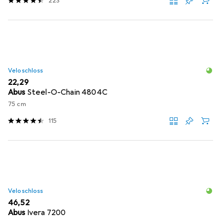
223
Veloschloss
EUR
22,29
Abus
Steel-O-Chain 4804C
75 cm
115
Veloschloss
EUR
46,52
Abus
Ivera 7200