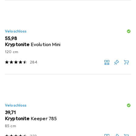
Veloschloss
EUR
55,98
Kryptonite
Evolution Mini
120 cm
284
Veloschloss
EUR
39,71
Kryptonite
Keeper 785
85 cm