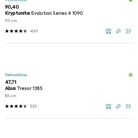
EUR
90,40
Kryptonite
Evolution Series 4 1090
90 cm
430
Veloschloss
EUR
47,71
Abus
Tresor 1385
85 cm
533