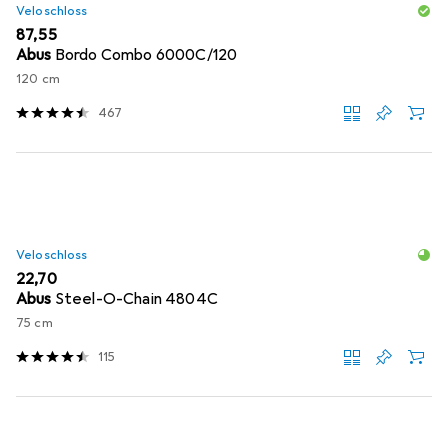
Veloschloss
EUR
87,55
Abus
Bordo Combo 6000C/120
120 cm
467
Veloschloss
EUR
22,70
Abus
Steel-O-Chain 4804C
75 cm
115