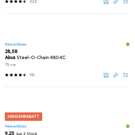
222
Veloschloss
EUR
28,58
Abus
Steel-O-Chain 4804C
75 cm
115
MENGENRABATT
Veloschloss
EUR
9,25
bei 2 Stück