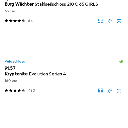
Burg Wächter
Stahlseilschloss 210 C 65 GIRLS
65 cm
64
Veloschloss
EUR
91,57
Kryptonite
Evolution Series 4
160 cm
430