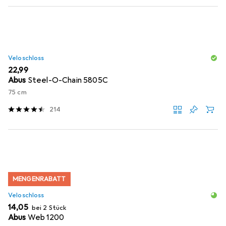
Veloschloss
EUR
22,99
Abus
Steel-O-Chain 5805C
75 cm
214
MENGENRABATT
Veloschloss
EUR
14,05
bei 2 Stück
Abus
Web 1200