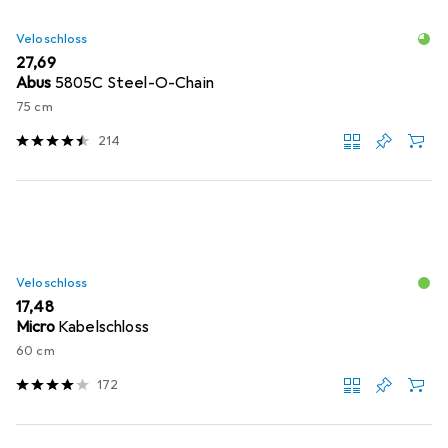
Veloschloss
EUR
27,69
Abus
5805C Steel-O-Chain
75 cm
214
Veloschloss
EUR
17,48
Micro
Kabelschloss
60 cm
172