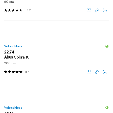
60 cm
542
Veloschloss
EUR
22,74
Abus
Cobra 10
200 cm
117
Veloschloss