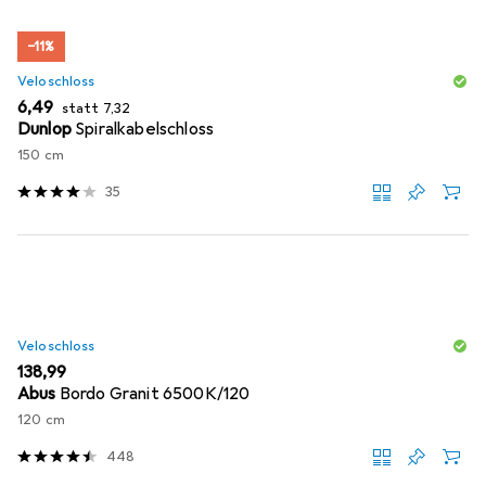
−11%
Veloschloss
EUR
EUR
6,49
statt
7,32
Dunlop
Spiralkabelschloss
150 cm
35
Veloschloss
EUR
138,99
Abus
Bordo Granit 6500K/120
120 cm
448