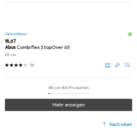
Veloschloss
EUR
18,67
Abus
Combiflex StopOver 65
65 cm
36
48 von 861 Produkten
Mehr anzeigen
Nach oben