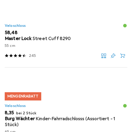
Veloschloss
EUR
58,48
Master Lock
Street Cuff 8290
55 cm
245
MENGENRABATT
Veloschloss
EUR
8,35
bei 2 Stück
Burg Wächter
Kinder-Fahrradschlosss (Assortiert - 1
Stück)
65 cm