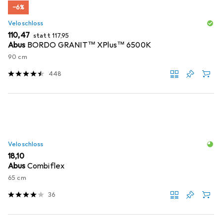
−6%
Veloschloss
EUR
EUR
110,47
statt
117,95
Abus
BORDO GRANIT™ XPlus™ 6500K
90 cm
448
Veloschloss
EUR
18,10
Abus
Combiflex
65 cm
36