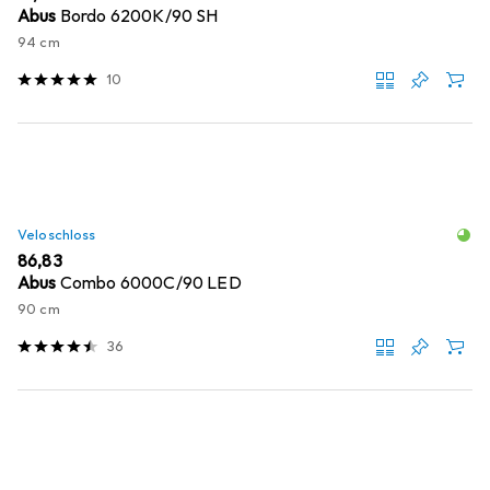
Abus
Bordo 6200K/90 SH
94 cm
10
Veloschloss
EUR
86,83
Abus
Combo 6000C/90 LED
90 cm
36