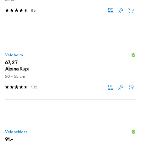
88
Velohelm
EUR
67,27
Alpina
Rupi
50 - 55 cm
105
Veloschloss
EUR
91,–