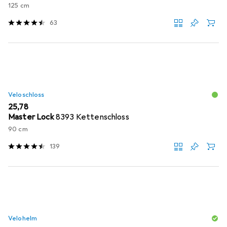
125 cm
63
Veloschloss
EUR
25,78
Master Lock
8393 Kettenschloss
90 cm
139
Velohelm