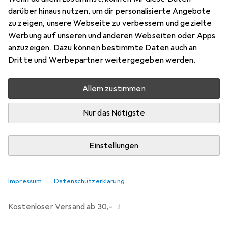
darüber hinaus nutzen, um dir personalisierte Angebote
Marke
Bewertungen
zu zeigen, unsere Webseite zu verbessern und gezielte
Mehr von Camp
Werbung auf unseren und anderen Webseiten oder Apps
anzuzeigen. Dazu können bestimmte Daten auch an
Dritte und Werbepartner weitergegeben werden.
Zwischen Di, 11.8. und Mi, 12.8. geliefert
9 Stück an Lager beim Drittanbieter
Allem zustimmen
Lieferort angeben für genaue Lieferzeit
i
Angebot von
Nur das Nötigste
Bergzeit
DE
Einstellungen
In den Warenkorb
Vergleichen
Merken
Impressum
Datenschutzerklärung
i
Kostenloser Versand ab 30,–