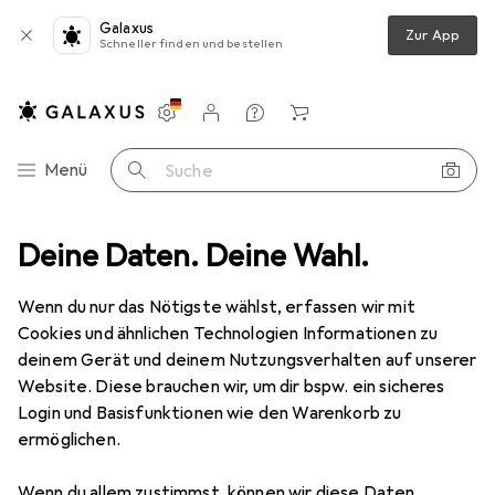
Galaxus
Zur App
Schneller finden und bestellen
Einstellungen
Kundenkonto
Vergleichslisten
Merklisten
Warenkorb
Navigation nach Kategorien
Menü
Suche
pines Klettern
Deine Daten. Deine Wahl.
Steigeisen
Camp SKIMO Dyneema Linking Strap
Wenn du nur das Nötigste wählst, erfassen wir mit
Cookies und ähnlichen Technologien Informationen zu
1 Bild
deinem Gerät und deinem Nutzungsverhalten auf unserer
EUR
24,60
Website. Diese brauchen wir, um dir bspw. ein sicheres
Camp
SKIMO Dyneema Linking Strap
Login und Basisfunktionen wie den Warenkorb zu
ermöglichen.
Preis in EUR inkl. MwSt.
Wenn du allem zustimmst, können wir diese Daten