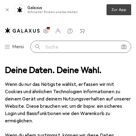
Galaxus
Zur App
Schneller finden und bestellen
Einstellungen
Kundenkonto
Vergleichslisten
Merklisten
Warenkorb
Navigation nach Kategorien
Menü
Suche
oor
Deine Daten. Deine Wahl.
Klettern
Zubehör Klettern
Moon Bouldering Chalk Bag
Wenn du nur das Nötigste wählst, erfassen wir mit
Cookies und ähnlichen Technologien Informationen zu
1 Bild
deinem Gerät und deinem Nutzungsverhalten auf unserer
EUR
32,43
Website. Diese brauchen wir, um dir bspw. ein sicheres
Moon
Bouldering Chalk Bag
Login und Basisfunktionen wie den Warenkorb zu
ermöglichen.
Preis in EUR inkl. MwSt.
Wenn du allem zustimmst, können wir diese Daten