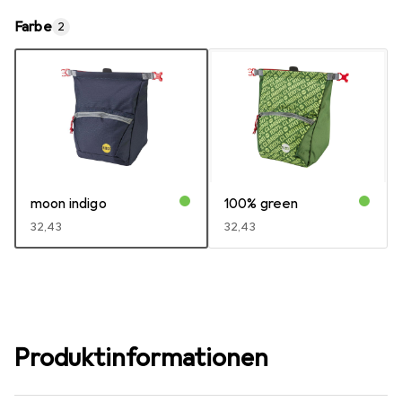
Farbe
2
moon indigo
100% green
EUR
32,43
EUR
32,43
Produktinformationen