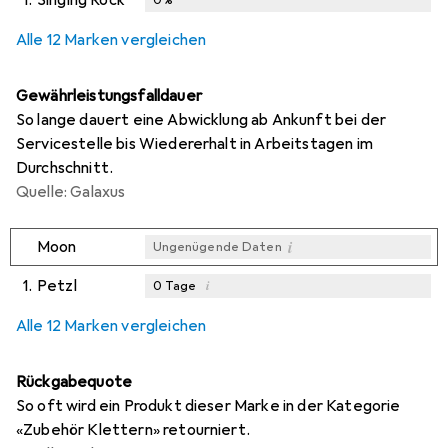
Alle 12 Marken vergleichen
Gewährleistungsfalldauer
So lange dauert eine Abwicklung ab Ankunft bei der
Servicestelle bis Wiedererhalt in Arbeitstagen im
Durchschnitt.
Quelle: Galaxus
i
Moon
Ungenügende Daten
1.
Petzl
i
0
Tage
i
i
i
Ungenügende Daten
Ungenügende Daten
Ungenügende Daten
Alle 12 Marken vergleichen
Rückgabequote
So oft wird ein Produkt dieser Marke in der Kategorie
«Zubehör Klettern» retourniert.