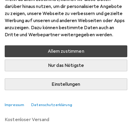
darüber hinaus nutzen, um dir personalisierte Angebote
Marke
Bewertungen
zu zeigen, unsere Webseite zu verbessern und gezielte
Mehr von Moon
1
Werbung auf unseren und anderen Webseiten oder Apps
anzuzeigen. Dazu können bestimmte Daten auch an
Dritte und Werbepartner weitergegeben werden.
Zwischen Mo, 10.8. und Di, 11.8. geliefert
Nur 3 Stück an Lager beim Drittanbieter
Allem zustimmen
Lieferort angeben für genaue Lieferzeit
i
Angebot von
Nur das Nötigste
Bergzeit
DE
Einstellungen
In den Warenkorb
Vergleichen
Merken
Impressum
Datenschutzerklärung
kostenloser Versand