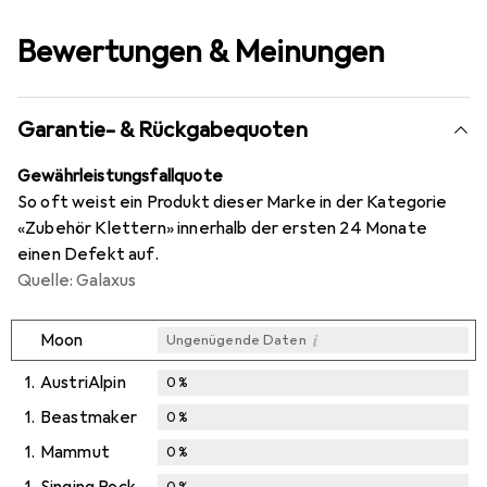
Bewertungen & Meinungen
Garantie- & Rückgabequoten
Gewährleistungsfallquote
So oft weist ein Produkt dieser Marke in der Kategorie
«Zubehör Klettern» innerhalb der ersten 24 Monate
einen Defekt auf.
Quelle: Galaxus
i
Moon
Ungenügende Daten
1.
AustriAlpin
0
%
1.
Beastmaker
0
%
1.
Mammut
0
%
1.
Singing Rock
0
%