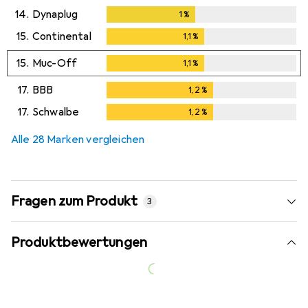
14.
Dynaplug
1
%
1
%
15.
Continental
1,1
%
1,1
%
15.
Muc-Off
1,1
%
1,1
%
17.
BBB
1,2
%
1,2
%
17.
Schwalbe
1,2
%
1,2
%
Alle 28 Marken vergleichen
Fragen zum Produkt
3
Produktbewertungen