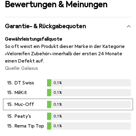
Bewertungen & Meinungen
Garantie- & Rückgabequoten
Gewährleistungsfallquote
So oft weist ein Produkt dieser Marke in der Kategorie
«Veloreifen Zubehör» innerhalb der ersten 24 Monate
einen Defekt auf.
Quelle: Galaxus
15.
DT Swiss
0,1
%
0,1
%
15.
MilKit
0,1
%
0,1
%
15.
Muc-Off
0,1
%
0,1
%
15.
Peaty's
0,1
%
0,1
%
15.
Rema Tip Top
0,1
%
0,1
%