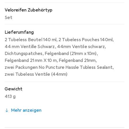
Veloreifen Zubehörtyp
Set
Lieferumfang
2 Tubeless Beutel 140 ml
,
2 Tubeless Pouches 140ml
,
44 mm Ventille Schwarz
,
44mm Ventile schwarz
,
Dichtungspatches
,
Felgenband (21mm x 10m)
,
Felgenband 21 mm X 10 m
,
Felgenband 21mm
,
zwei Packungen No Puncture Hassle Tubless Sealant
,
zwei Tubeless Ventile (44mm)
Gewicht
413 g
Mehr anzeigen