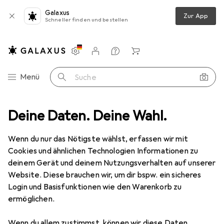
Galaxus
Zur App
Schneller finden und bestellen
Einstellungen
Kundenkonto
Vergleichslisten
Merklisten
Warenkorb
Navigation nach Kategorien
Menü
Suche
Veloreifen Zubehör
Deine Daten. Deine Wahl.
Muc-Off Ultimate Tubeless Kit - Road 44mm
Wenn du nur das Nötigste wählst, erfassen wir mit
Cookies und ähnlichen Technologien Informationen zu
11 Bilder
deinem Gerät und deinem Nutzungsverhalten auf unserer
Website. Diese brauchen wir, um dir bspw. ein sicheres
EUR
40,90
Login und Basisfunktionen wie den Warenkorb zu
Muc-Off
Ultimate Tubeless Kit - Road
ermöglichen.
44mm
Wenn du allem zustimmst, können wir diese Daten