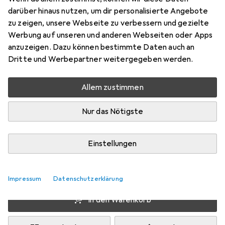
Preis in EUR inkl. MwSt.
darüber hinaus nutzen, um dir personalisierte Angebote
zu zeigen, unsere Webseite zu verbessern und gezielte
Schneller lieferbar
Werbung auf unseren und anderen Webseiten oder Apps
Angebot für
EUR
56,50
anzuzeigen. Dazu können bestimmte Daten auch an
Dritte und Werbepartner weitergegeben werden.
Marke
Bewertungen
Mehr von Muc-Off
100
Allem zustimmen
Nur das Nötigste
Zwischen Do, 20.8. und Sa, 22.8. geliefert
Mehr als 10 Stück an Lager beim Lieferanten
Einstellungen
Benachrichtigen, wenn schneller verfügbar
Lieferort angeben für genaue Lieferzeit
Impressum
Datenschutzerklärung
In den Warenkorb