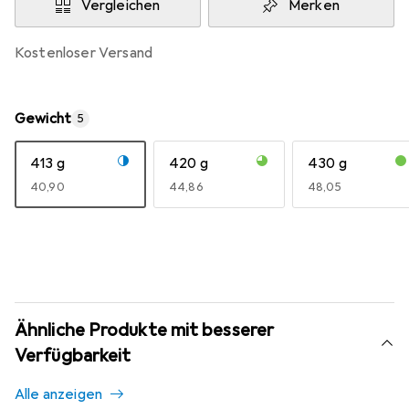
Vergleichen
Merken
kostenloser Versand
Gewicht
5
413 g
420 g
430 g
EUR
40,90
EUR
44,86
EUR
48,05
Ähnliche Produkte mit besserer
Verfügbarkeit
Alle anzeigen