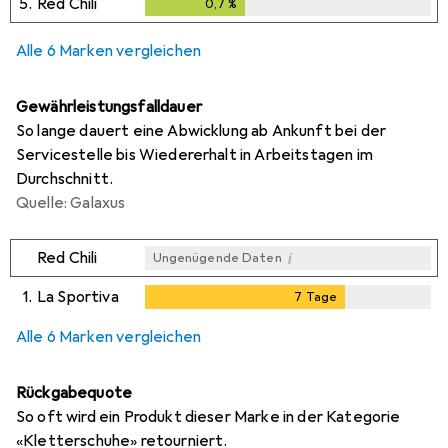
5.
Red Chili
0,7
%
0,7
%
Alle 6 Marken vergleichen
Gewährleistungsfalldauer
So lange dauert eine Abwicklung ab Ankunft bei der
Servicestelle bis Wiedererhalt in Arbeitstagen im
Durchschnitt.
Quelle: Galaxus
i
Red Chili
Ungenügende Daten
1.
La Sportiva
7
Tage
7
Tage
i
i
i
Ungenügende Daten
Ungenügende Daten
Ungenügende Daten
Alle 6 Marken vergleichen
Rückgabequote
So oft wird ein Produkt dieser Marke in der Kategorie
«Kletterschuhe» retourniert.