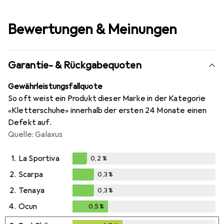
Bewertungen & Meinungen
Garantie- & Rückgabequoten
Gewährleistungsfallquote
So oft weist ein Produkt dieser Marke in der Kategorie
«Kletterschuhe» innerhalb der ersten 24 Monate einen
Defekt auf.
Quelle: Galaxus
1.
La Sportiva
0,2
%
0,2
%
2.
Scarpa
0,3
%
0,3
%
2.
Tenaya
0,3
%
0,3
%
4.
Ocun
0,5
%
0,5
%