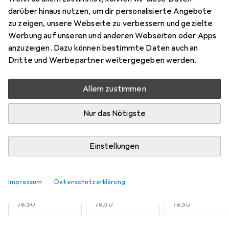
Mehr von Red Chili
2
darüber hinaus nutzen, um dir personalisierte Angebote
zu zeigen, unsere Webseite zu verbessern und gezielte
Werbung auf unseren und anderen Webseiten oder Apps
Aktuell nicht lieferbar
anzuzeigen. Dazu können bestimmte Daten auch an
Dritte und Werbepartner weitergegeben werden.
Benachrichtigen, wenn lieferbar
Allem zustimmen
Vergleichen
Merken
Nur das Nötigste
i
Kostenloser Versand ab 30,–
Einstellungen
Grösse
Alle anzeigen
12
Impressum
Datenschutzerklärung
35.5
36
37
EUR
78,50
EUR
78,50
EUR
78,50