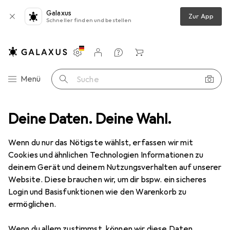
Galaxus
Zur App
Schneller finden und bestellen
Einstellungen
Kundenkonto
Vergleichslisten
Merklisten
Warenkorb
Navigation nach Kategorien
Menü
Suche
terbekleidung
Deine Daten. Deine Wahl.
Kletterschuhe
Red Chili Sausalito Kletterschuhe
Wenn du nur das Nötigste wählst, erfassen wir mit
Cookies und ähnlichen Technologien Informationen zu
3 Bilder
deinem Gerät und deinem Nutzungsverhalten auf unserer
Red Chili
Sausalito Kletterschuhe
Website. Diese brauchen wir, um dir bspw. ein sicheres
Login und Basisfunktionen wie den Warenkorb zu
43
ermöglichen.
Marke
Bewertungen
Wenn du allem zustimmst, können wir diese Daten