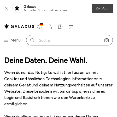
Galaxus
Zur App
Schneller finden und bestellen
Einstellungen
Kundenkonto
Vergleichslisten
Merklisten
Warenkorb
Navigation nach Kategorien
Menü
Suche
Deine Daten. Deine Wahl.
Veloräder + Veloschläuche
Veloreifen
Schwalbe Smart Sam
Wenn du nur das Nötigste wählst, erfassen wir mit
Cookies und ähnlichen Technologien Informationen zu
3 Bilder
deinem Gerät und deinem Nutzungsverhalten auf unserer
Website. Diese brauchen wir, um dir bspw. ein sicheres
EUR
24,30
Login und Basisfunktionen wie den Warenkorb zu
Schwalbe
Smart Sam
ermöglichen.
28 x 1.40, 37-622
Wenn du allem zustimmst, können wir diese Daten