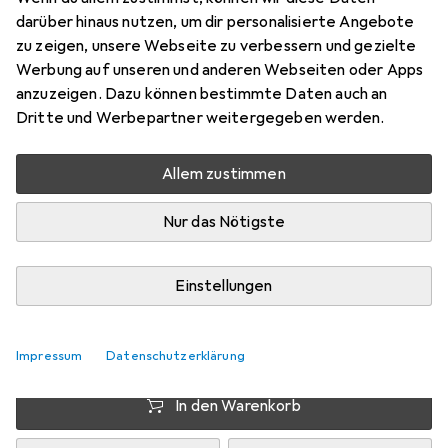
Preis in EUR inkl. MwSt.
darüber hinaus nutzen, um dir personalisierte Angebote
zu zeigen, unsere Webseite zu verbessern und gezielte
Schneller lieferbar
Werbung auf unseren und anderen Webseiten oder Apps
Angebot für
EUR
31,51
anzuzeigen. Dazu können bestimmte Daten auch an
Dritte und Werbepartner weitergegeben werden.
Bewertungen
19
Allem zustimmen
Nur das Nötigste
Zwischen Di, 11.8. und Fr, 14.8. geliefert
7 Stück an Lager beim Drittanbieter
Einstellungen
Lieferort angeben für genaue Lieferzeit
i
Angebot von
fahrrad-teile.shop
DE
Impressum
Datenschutzerklärung
In den Warenkorb