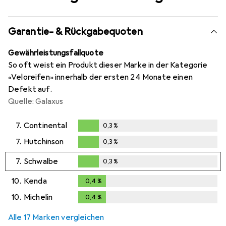
Garantie- & Rückgabequoten
Gewährleistungsfallquote
So oft weist ein Produkt dieser Marke in der Kategorie
«Veloreifen» innerhalb der ersten 24 Monate einen
Defekt auf.
Quelle: Galaxus
7.
Continental
0,3
%
0,3
%
7.
Hutchinson
0,3
%
0,3
%
7.
Schwalbe
0,3
%
0,3
%
10.
Kenda
0,4
%
0,4
%
10.
Michelin
0,4
%
0,4
%
Alle 17 Marken vergleichen