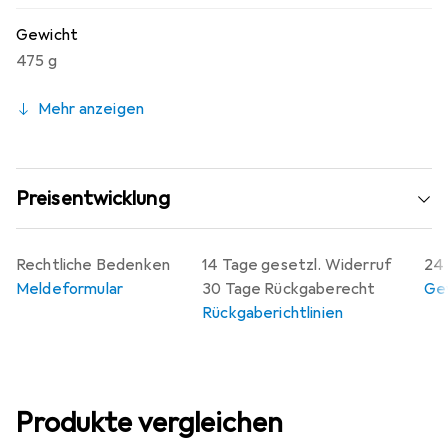
Zulassung sind hier die einfachste Lösung.
Gewicht
475 g
Mehr anzeigen
Preisentwicklung
Rechtliche Bedenken
14 Tage gesetzl. Widerruf
24 
Meldeformular
30 Tage Rückgaberecht
Gew
Rückgaberichtlinien
Produkte vergleichen