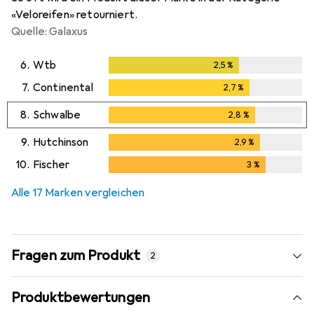
«Veloreifen» retourniert.
Quelle: Galaxus
6.
Wtb
2,5
%
2,5
%
7.
Continental
2,7
%
2,7
%
8.
Schwalbe
2,8
%
2,8
%
9.
Hutchinson
2,9
%
2,9
%
10.
Fischer
3
%
3
%
Alle 17 Marken vergleichen
Fragen zum Produkt
2
Produktbewertungen