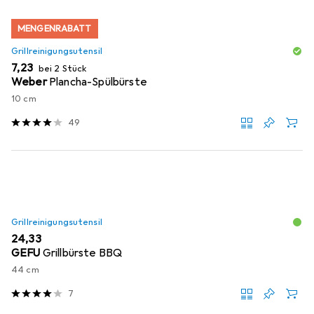
MENGENRABATT
Grillreinigungsutensil
EUR
7,23
bei 2 Stück
Weber
Plancha-Spülbürste
10 cm
49
Grillreinigungsutensil
EUR
24,33
GEFU
Grillbürste BBQ
44 cm
7