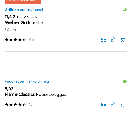
MENGENRABATT
Grillreinigungsutensil
EUR
11,42
bei 2 Stück
Weber
Grillbürste
30 cm
46
Feuerzeug + Streichholz
EUR
9,67
Flame Classics
Feuerzeuggas
17