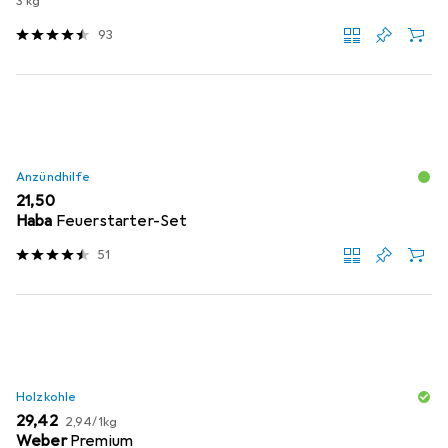
3 kg
93
Anzündhilfe
EUR
21,50
Haba
Feuerstarter-Set
51
Holzkohle
EUR
EUR
29,42
2,94
/
1kg
Weber
Premium