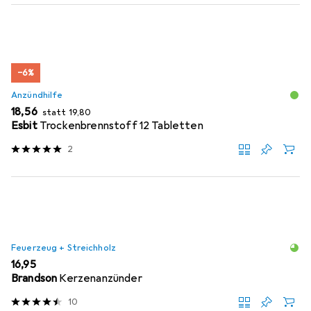
−6%
Anzündhilfe
EUR
EUR
18,56
statt
19,80
Esbit
Trockenbrennstoff 12 Tabletten
2
Feuerzeug + Streichholz
EUR
16,95
Brandson
Kerzenanzünder
10