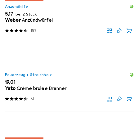
Anzündhilfe
EUR
5,17
bei 2 Stück
Weber
Anzündwürfel
157
Feuerzeug + Streichholz
EUR
19,01
Yato
Crème brulee Brenner
61