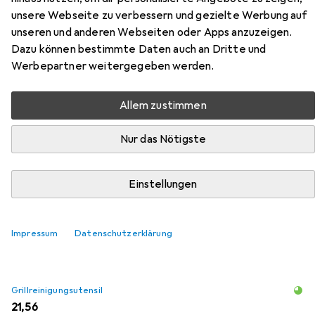
Zubehör für BBQ Collection
unsere Webseite zu verbessern und gezielte Werbung auf
Barbecue Grill
unseren und anderen Webseiten oder Apps anzuzeigen.
Dazu können bestimmte Daten auch an Dritte und
Hier findest du passendes Zubehör zum Produkt BBQ
Werbepartner weitergegeben werden.
Collection Barbecue Grill aus den Kategorien
Grillreinigungsutensil, Holzkohle und Feuerzeug +
Allem zustimmen
Streichholz.
Nur das Nötigste
Beliebt
Grillreinigungsutensil
Holzkohle
Feuerzeug + 
Einstellungen
Relevanz
Produktliste
Impressum
Datenschutzerklärung
Grillreinigungsutensil
EUR
21,56