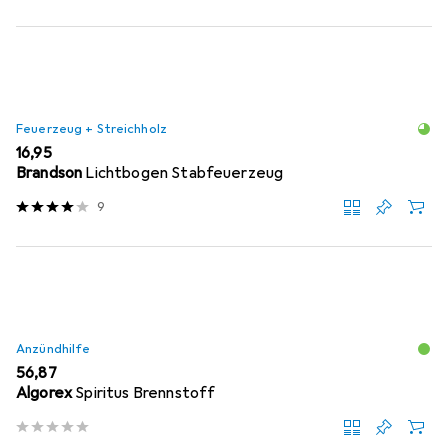
Feuerzeug + Streichholz
EUR
16,95
Brandson
Lichtbogen Stabfeuerzeug
9
Anzündhilfe
EUR
56,87
Algorex
Spiritus Brennstoff