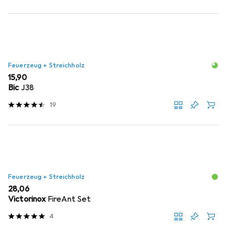
Feuerzeug + Streichholz
EUR
15,90
Bic
J38
19
Feuerzeug + Streichholz
EUR
28,06
Victorinox
FireAnt Set
4