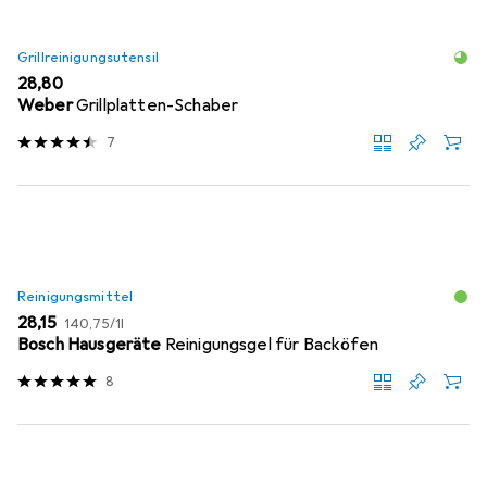
Grillreinigungsutensil
EUR
28,80
Weber
Grillplatten-Schaber
7
Reinigungsmittel
EUR
EUR
28,15
140,75
/
1l
Bosch Hausgeräte
Reinigungsgel für Backöfen
8