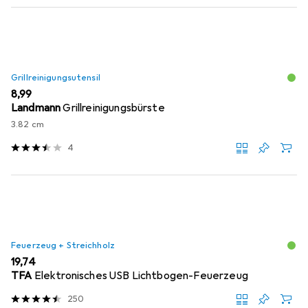
Grillreinigungsutensil
EUR
8,99
Landmann
Grillreinigungsbürste
3.82 cm
4
Feuerzeug + Streichholz
EUR
19,74
TFA
Elektronisches USB Lichtbogen-Feuerzeug
250