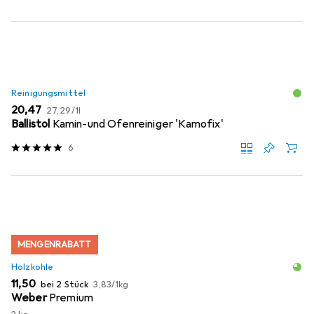
Reinigungsmittel
EUR
EUR
20,47
27,29
/
1l
Ballistol
Kamin-und Ofenreiniger 'Kamofix'
6
MENGENRABATT
Holzkohle
EUR
EUR
11,50
bei 2 Stück
3,83
/
1kg
Weber
Premium