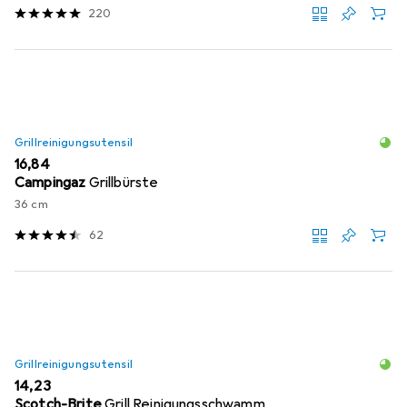
220
Grillreinigungsutensil
EUR
16,84
Campingaz
Grillbürste
36 cm
62
Grillreinigungsutensil
EUR
14,23
Scotch-Brite
Grill Reinigungsschwamm