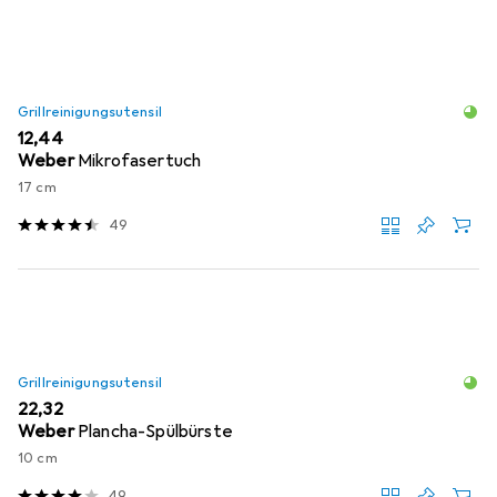
Grillreinigungsutensil
EUR
12,44
Weber
Mikrofasertuch
17 cm
49
Grillreinigungsutensil
EUR
22,32
Weber
Plancha-Spülbürste
10 cm
49