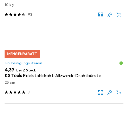
10 kg
93
MENGENRABATT
Grillreinigungsutensil
EUR
4,39
bei 2 Stück
KS Tools
Edelstahldraht-Allzweck-Drahtbürste
25 cm
3