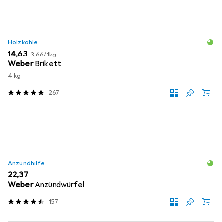
Holzkohle
EUR
EUR
14,63
3,66
/
1kg
Weber
Brikett
4 kg
267
Anzündhilfe
EUR
22,37
Weber
Anzündwürfel
157