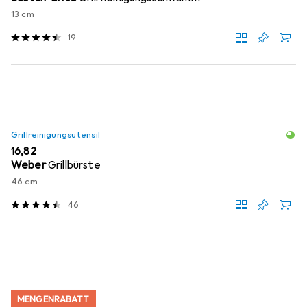
13 cm
19
Grillreinigungsutensil
EUR
16,82
Weber
Grillbürste
46 cm
46
MENGENRABATT