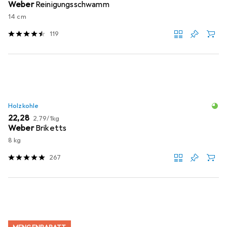
Weber
Reinigungsschwamm
14 cm
119
Holzkohle
EUR
EUR
22,28
2,79
/
1kg
Weber
Briketts
8 kg
267