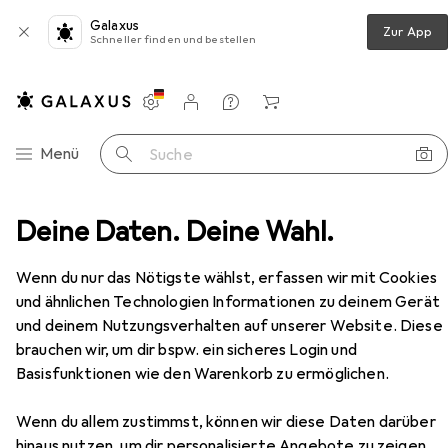
Galaxus
Zur App
Schneller finden und bestellen
Einstellungen
Kundenkonto
Vergleichslisten
Merklisten
Warenkorb
Navigation nach Kategorien
Menü
Suche
Grill
Deine Daten. Deine Wahl.
Holzkohlegrill
BBQ Collection Barbecue Grill
Zubehör
Wenn du nur das Nötigste wählst, erfassen wir mit Cookies
EUR
21,90
und ähnlichen Technologien Informationen zu deinem Gerät
BBQ Collection
Barbecue Grill
und deinem Nutzungsverhalten auf unserer Website. Diese
33 cm
brauchen wir, um dir bspw. ein sicheres Login und
Basisfunktionen wie den Warenkorb zu ermöglichen.
Wenn du allem zustimmst, können wir diese Daten darüber
hinaus nutzen, um dir personalisierte Angebote zu zeigen,