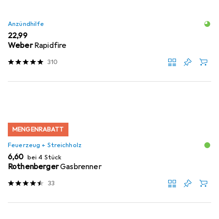
Anzündhilfe
EUR
22,99
Weber
Rapidfire
310
MENGENRABATT
Feuerzeug + Streichholz
EUR
6,60
bei 4 Stück
Rothenberger
Gasbrenner
33