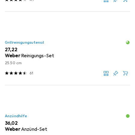
Grillreinigungsutensil
EUR
27,22
Weber
Reinigungs-Set
25.50 cm
61
Anzündhilfe
EUR
36,02
Weber
Anzünd-Set