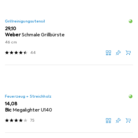
Grillreinigungsutensil
EUR
29,10
Weber
Schmale Grillbürste
46 cm
44
Feuerzeug + Streichholz
EUR
14,08
Bic
Megalighter U140
75