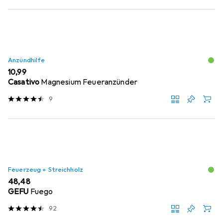
Anzündhilfe
EUR
10,99
Casativo
Magnesium Feueranzünder
9
Feuerzeug + Streichholz
EUR
48,48
GEFU
Fuego
92