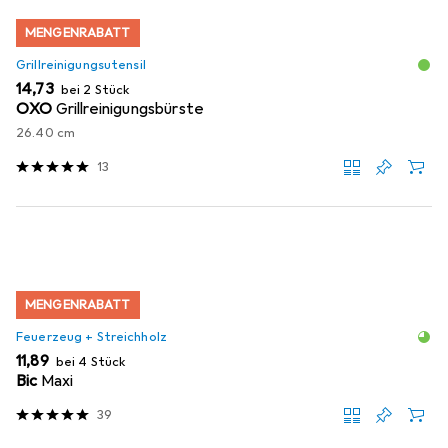
MENGENRABATT
Grillreinigungsutensil
EUR
14,73
bei 2 Stück
OXO
Grillreinigungsbürste
26.40 cm
13
MENGENRABATT
Feuerzeug + Streichholz
EUR
11,89
bei 4 Stück
Bic
Maxi
39