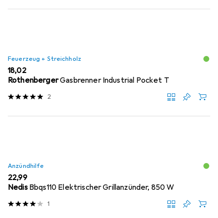
Feuerzeug + Streichholz
EUR
18,02
Rothenberger
Gasbrenner Industrial Pocket T
2
Anzündhilfe
EUR
22,99
Nedis
Bbqs110 Elektrischer Grillanzünder, 850 W
1