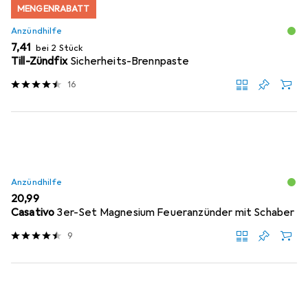
MENGENRABATT
Anzündhilfe
EUR
7,41
bei 2 Stück
Till-Zündfix
Sicherheits-Brennpaste
16
Anzündhilfe
EUR
20,99
Casativo
3er-Set Magnesium Feueranzünder mit Schaber
9