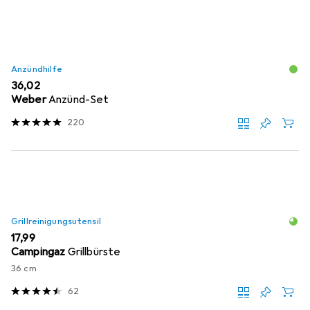
Anzündhilfe
EUR
36,02
Weber
Anzünd-Set
220
Grillreinigungsutensil
EUR
17,99
Campingaz
Grillbürste
36 cm
62