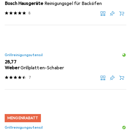
Bosch Hausgeräte
Reinigungsgel für Backöfen
8
Grillreinigungsutensil
EUR
28,77
Weber
Grillplatten-Schaber
7
MENGENRABATT
Grillreinigungsutensil