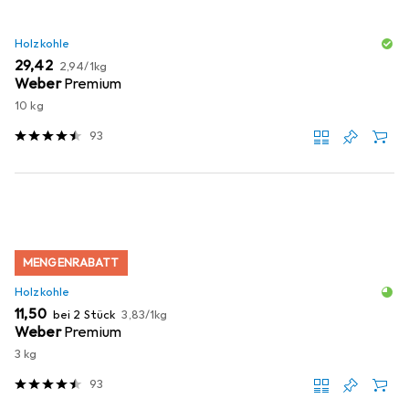
Holzkohle
EUR
EUR
29,42
2,94
/
1kg
Weber
Premium
10 kg
93
MENGENRABATT
Holzkohle
EUR
EUR
11,50
bei 2 Stück
3,83
/
1kg
Weber
Premium
3 kg
93