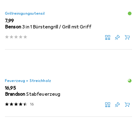
Grillreinigungsutensil
EUR
7,99
Benson
3 in 1 Bürstengrill / Grill mit Griff
Feuerzeug + Streichholz
EUR
16,95
Brandson
Stabfeuerzeug
16