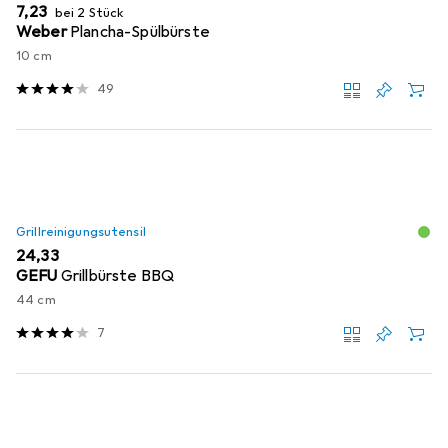
EUR
7,23
bei 2 Stück
Weber
Plancha-Spülbürste
10 cm
49
Grillreinigungsutensil
EUR
24,33
GEFU
Grillbürste BBQ
44 cm
7