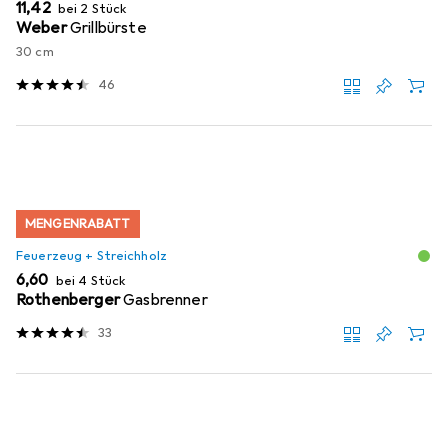
EUR
11,42
bei 2 Stück
Weber
Grillbürste
30 cm
46
MENGENRABATT
Feuerzeug + Streichholz
EUR
6,60
bei 4 Stück
Rothenberger
Gasbrenner
33