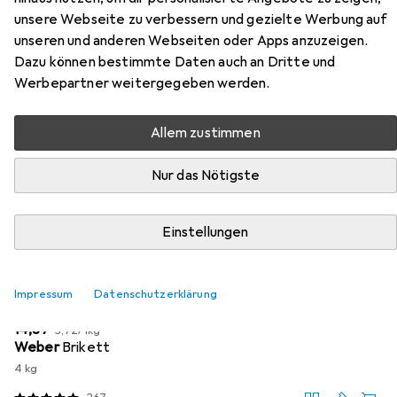
unsere Webseite zu verbessern und gezielte Werbung auf
Hier findest du passendes Zubehör zum Produkt
unseren und anderen Webseiten oder Apps anzuzeigen.
LotusGrill XL mit USB aus den Kategorien Holzkohle,
Dazu können bestimmte Daten auch an Dritte und
Grillreinigungsutensil und Feuerzeug + Streichholz.
Werbepartner weitergegeben werden.
Allem zustimmen
Beliebt
Holzkohle
Grillreinigungsutensil
Feuerzeug + 
Nur das Nötigste
Relevanz
Produktliste
Einstellungen
Impressum
Datenschutzerklärung
Holzkohle
EUR
EUR
14,87
3,72
/
1kg
Weber
Brikett
4 kg