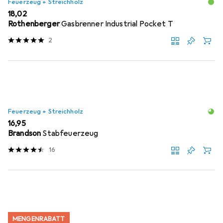
Feuerzeug + Streichholz
EUR
18,02
Rothenberger
Gasbrenner Industrial Pocket T
2
Feuerzeug + Streichholz
EUR
16,95
Brandson
Stabfeuerzeug
16
MENGENRABATT