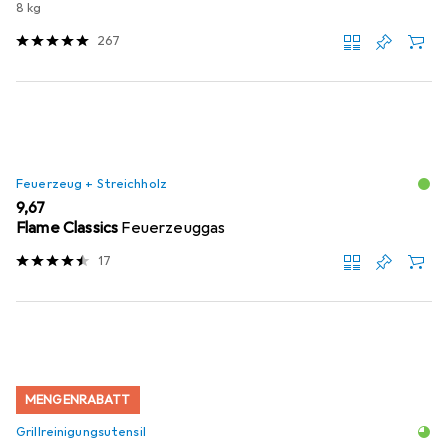
8 kg
267
Feuerzeug + Streichholz
EUR
9,67
Flame Classics
Feuerzeuggas
17
MENGENRABATT
Grillreinigungsutensil