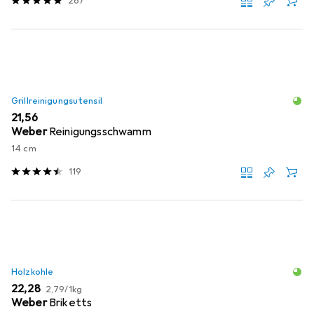
267
Grillreinigungsutensil
EUR
21,56
Weber
Reinigungsschwamm
14 cm
119
Holzkohle
EUR
EUR
22,28
2,79
/
1kg
Weber
Briketts