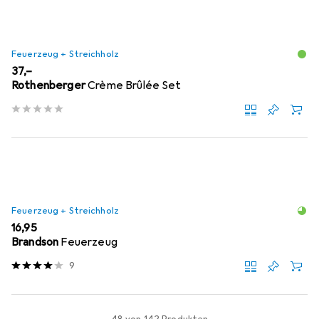
Feuerzeug + Streichholz
EUR
37,–
Rothenberger
Crème Brûlée Set
Feuerzeug + Streichholz
EUR
16,95
Brandson
Feuerzeug
9
48 von 142 Produkten