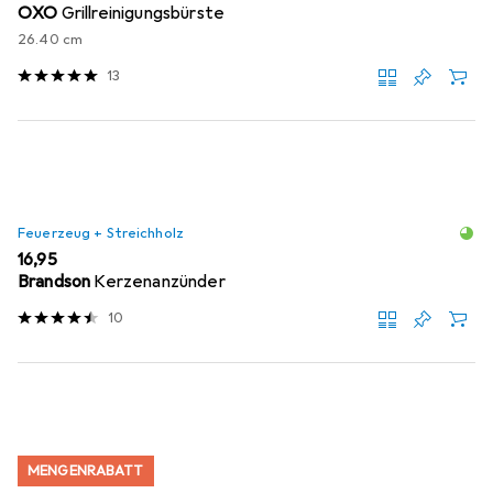
OXO
Grillreinigungsbürste
26.40 cm
13
Feuerzeug + Streichholz
EUR
16,95
Brandson
Kerzenanzünder
10
MENGENRABATT