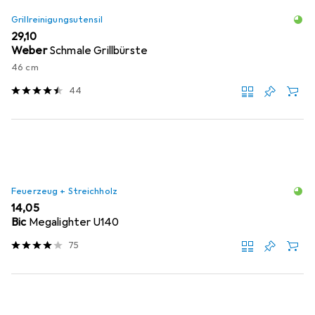
Grillreinigungsutensil
EUR
29,10
Weber
Schmale Grillbürste
46 cm
44
Feuerzeug + Streichholz
EUR
14,05
Bic
Megalighter U140
75