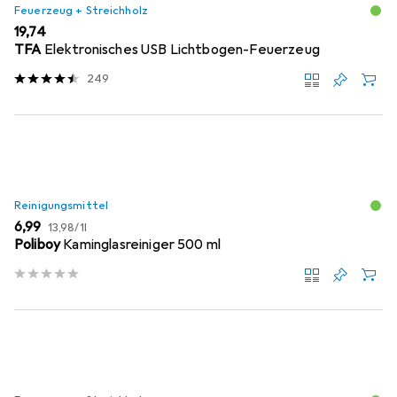
Feuerzeug + Streichholz
EUR
19,74
TFA
Elektronisches USB Lichtbogen-Feuerzeug
249
Reinigungsmittel
EUR
EUR
6,99
13,98
/
1l
Poliboy
Kaminglasreiniger 500 ml