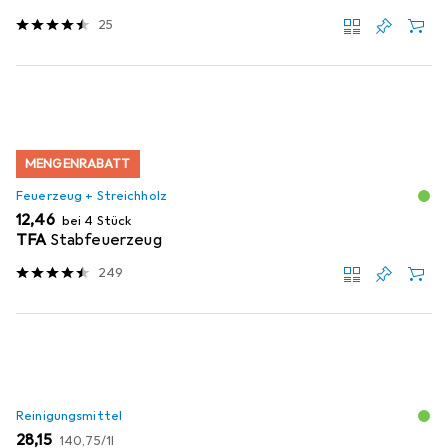
Grill
25
MENGENRABATT
Feuerzeug + Streichholz
EUR
12,46
bei 4 Stück
TFA
Stabfeuerzeug
249
Reinigungsmittel
EUR
EUR
28,15
140,75
/
1l