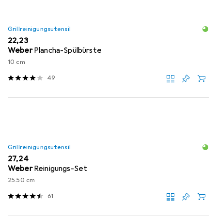
Grillreinigungsutensil
EUR
22,23
Weber
Plancha-Spülbürste
10 cm
49
Grillreinigungsutensil
EUR
27,24
Weber
Reinigungs-Set
25.50 cm
61