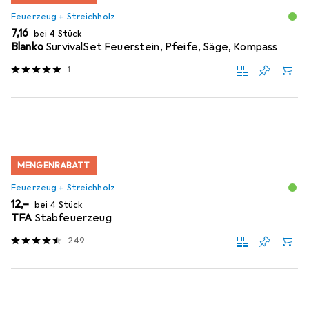
Feuerzeug + Streichholz
EUR
7,16
bei 4 Stück
Blanko
SurvivalSet Feuerstein, Pfeife, Säge, Kompass
1
MENGENRABATT
Feuerzeug + Streichholz
EUR
12,–
bei 4 Stück
TFA
Stabfeuerzeug
249