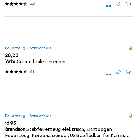
46
Feuerzeug + Streichholz
EUR
20,23
Yato
Crème brulee Brenner
61
Feuerzeug + Streichholz
EUR
16,95
Brandson
Stabfeuerzeug elektrisch, Lichtbogen
Feuerzeug, Kerzenanzünder, USB aufladbar, für Kamin,