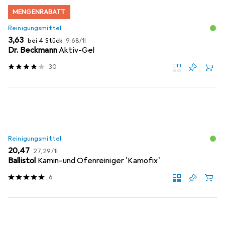
MENGENRABATT
Reinigungsmittel
EUR
EUR
3,63
bei 4 Stück
9,68
/
1l
Dr. Beckmann
Aktiv-Gel
30
Reinigungsmittel
EUR
EUR
20,47
27,29
/
1l
Ballistol
Kamin-und Ofenreiniger 'Kamofix'
6