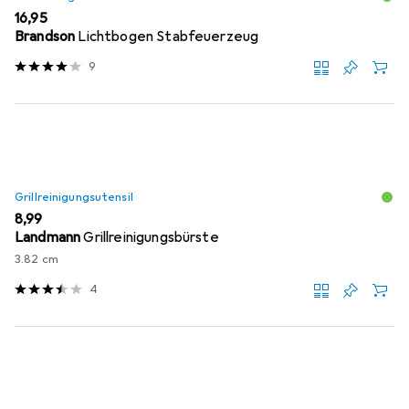
EUR
16,95
Brandson
Lichtbogen Stabfeuerzeug
9
Grillreinigungsutensil
EUR
8,99
Landmann
Grillreinigungsbürste
3.82 cm
4