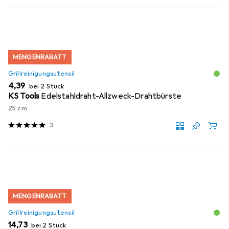
MENGENRABATT
Grillreinigungsutensil
EUR
4,39
bei 2 Stück
KS Tools
Edelstahldraht-Allzweck-Drahtbürste
25 cm
3
MENGENRABATT
Grillreinigungsutensil
EUR
14,73
bei 2 Stück