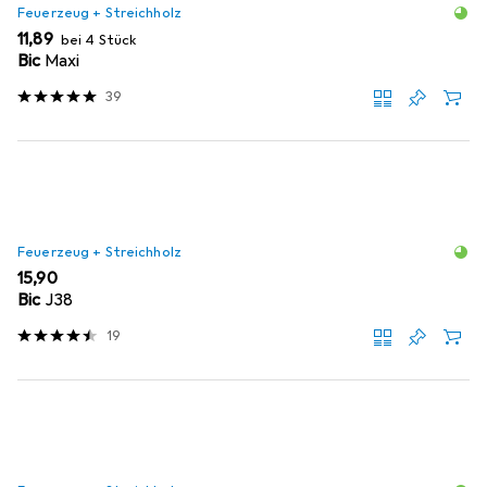
Feuerzeug + Streichholz
EUR
11,89
bei 4 Stück
Bic
Maxi
39
Feuerzeug + Streichholz
EUR
15,90
Bic
J38
19