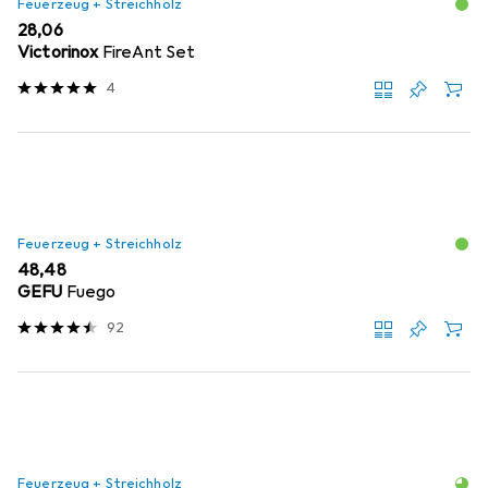
Feuerzeug + Streichholz
EUR
28,06
Victorinox
FireAnt Set
4
Feuerzeug + Streichholz
EUR
48,48
GEFU
Fuego
92
Feuerzeug + Streichholz