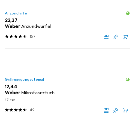
Anzündhilfe
EUR
22,37
Weber
Anzündwürfel
157
Grillreinigungsutensil
EUR
12,44
Weber
Mikrofasertuch
17 cm
49