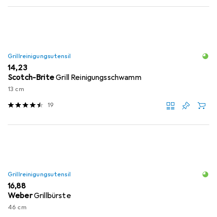
Grillreinigungsutensil
EUR
14,23
Scotch-Brite
Grill Reinigungsschwamm
13 cm
19
Grillreinigungsutensil
EUR
16,88
Weber
Grillbürste
46 cm