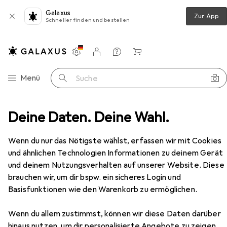
Galaxus
Zur App
Schneller finden und bestellen
Einstellungen
Kundenkonto
Vergleichslisten
Merklisten
Warenkorb
Navigation nach Kategorien
Menü
Suche
arten
Deine Daten. Deine Wahl.
Grill
Holzkohlegrill
LotusGrill XL mit USB
Zubehör
EUR
295,–
Wenn du nur das Nötigste wählst, erfassen wir mit Cookies
LotusGrill
XL mit USB
und ähnlichen Technologien Informationen zu deinem Gerät
40.50 cm
und deinem Nutzungsverhalten auf unserer Website. Diese
brauchen wir, um dir bspw. ein sicheres Login und
Basisfunktionen wie den Warenkorb zu ermöglichen.
Zubehör für LotusGrill XL mit
Wenn du allem zustimmst, können wir diese Daten darüber
USB
hinaus nutzen, um dir personalisierte Angebote zu zeigen,