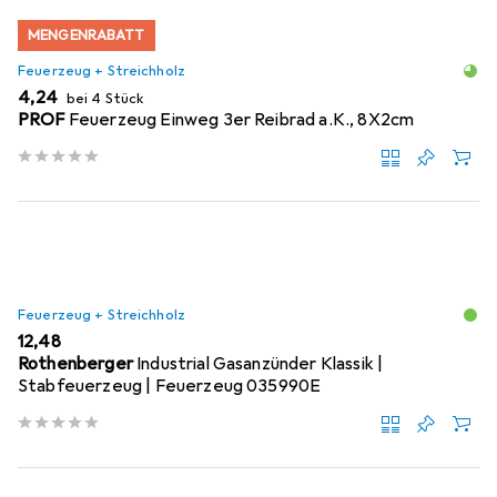
MENGENRABATT
Feuerzeug + Streichholz
EUR
4,24
bei 4 Stück
PROF
Feuerzeug Einweg 3er Reibrad a.K., 8X2cm
Feuerzeug + Streichholz
EUR
12,48
Rothenberger
Industrial Gasanzünder Klassik |
Stabfeuerzeug | Feuerzeug 035990E