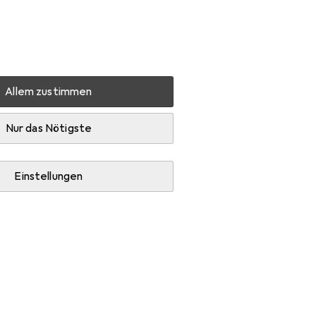
Einstellungen
Kundenkonto
Vergleichslisten
Merklisten
Warenkorb
Anmelden
Allem zustimmen
USB
Zubehör
Nur das Nötigste
Einstellungen
Grillreinigungsutensil, Holzkohle und Feuerzeug +