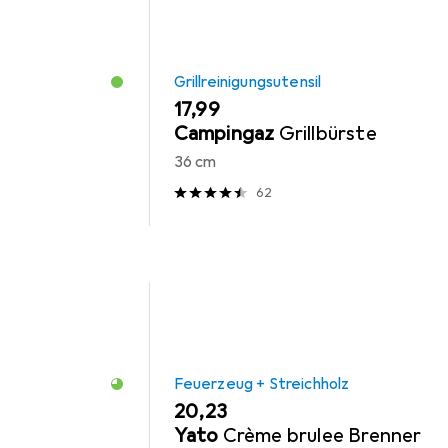
Grillreinigungsutensil
EUR
17,99
Campingaz
Grillbürste
36 cm
62
Feuerzeug + Streichholz
EUR
20,23
Yato
Crème brulee Brenner