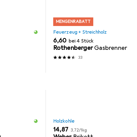
MENGENRABATT
Feuerzeug + Streichholz
EUR
6,60
bei 4 Stück
Rothenberger
Gasbrenner
33
Holzkohle
EUR
EUR
14,87
3,72
/
1kg
0
Weber
Brikett