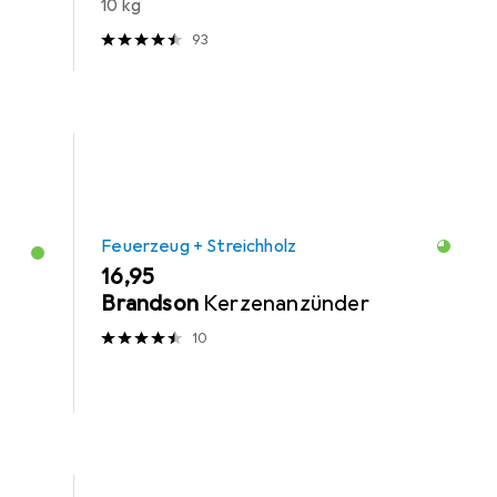
10 kg
93
Feuerzeug + Streichholz
EUR
16,95
Brandson
Kerzenanzünder
10