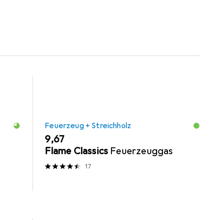
hilfe
Reinigungsmittel
Pizza Zubehör
Feuerzeug + Streichholz
EUR
9,67
Flame Classics
Feuerzeuggas
17