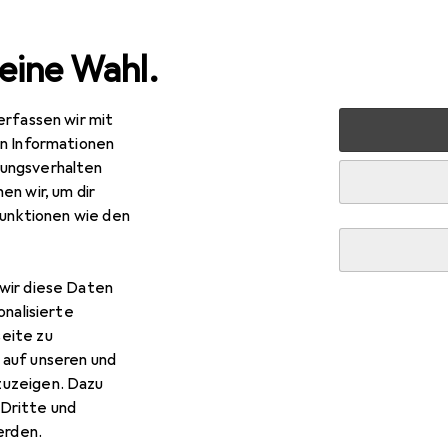
eine Wahl.
erfassen wir mit
markt + Garten
Grill
Holzkohlegrill
LotusGrill XL mit 
en Informationen
ungsverhalten
R
5,57
en wir, um dir
usGrill
XL mit USB
funktionen wie den
50 cm
wir diese Daten
onalisierte
 LotusGrill XL mit USB
eite zu
 auf unseren und
Zubehör zum Produkt LotusGrill XL mit USB aus den Kategorien 
zuzeigen. Dazu
Dritte und
rden.