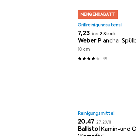
MENGENRABATT
Grillreinigungsutensil
EUR
7,23
bei 2 Stück
Weber
Plancha-Spül
10 cm
49
Reinigungsmittel
EUR
EUR
20,47
27,29
/
1l
Ballistol
Kamin-und O