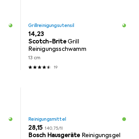
Grillreinigungsutensil
EUR
14,23
Scotch-Brite
Grill
Reinigungsschwamm
13 cm
19
Reinigungsmittel
EUR
EUR
28,15
140,75
/
1l
Bosch Hausgeräte
Reinigungsgel