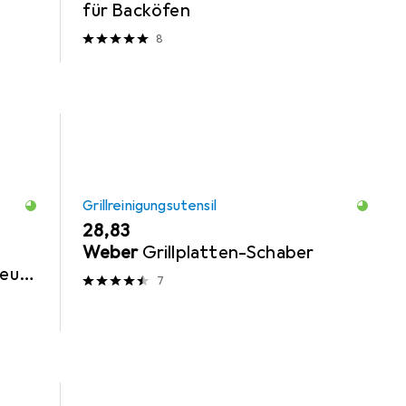
für Backöfen
8
Grillreinigungsutensil
EUR
28,83
Weber
Grillplatten-Schaber
zeug,
7
r,