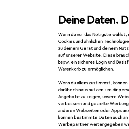
Suche
Deine Daten. D
Wenn du nur das Nötigste wählst, 
Navigation nach Kategorien
Gesamtsortiment
Bau
Gesamtsortiment
Cookies und ähnlichen Technologi
zu deinem Gerät und deinem Nutz
Baumarkt + Garten
EU
28
auf unserer Website. Diese brauch
Lot
bspw. ein sicheres Login und Basis
Grill
40.
Warenkorb zu ermöglichen.
Elektrogrill
Wenn du allem zustimmst, können 
Feuerschale
darüber hinaus nutzen, um dir pers
Zubehör für
Angebote zu zeigen, unsere Webs
Gartencheminée
verbessern und gezielte Werbung
Hier findest du passendes 
anderen Webseiten oder Apps an
Gasgrill
Streichholz.
können bestimmte Daten auch an 
Holzkohlegrill
Werbepartner weitergegeben we