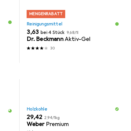
MENGENRABATT
Reinigungsmittel
EUR
EUR
3,63
bei 4 Stück
9,68
/
1l
Dr. Beckmann
Aktiv-Gel
30
Holzkohle
EUR
EUR
29,42
2,94
/
1kg
Weber
Premium