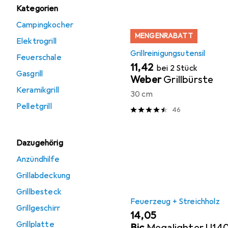
Kategorien
Campingkocher
MENGENRABATT
Elektrogrill
Grillreinigungsutensil
Feuerschale
EUR
11,42
bei 2 Stück
Gasgrill
Weber
Grillbürste
Keramikgrill
30 cm
Pelletgrill
46
Dazugehörig
Anzündhilfe
Grillabdeckung
Grillbesteck
Feuerzeug + Streichholz
Grillgeschirr
EUR
14,05
Grillplatte
Bic
Megalighter U14