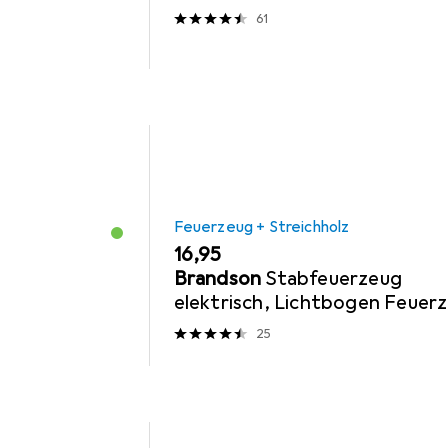
61
Feuerzeug + Streichholz
EUR
16,95
Brandson
Stabfeuerzeug
elektrisch, Lichtbogen Feuer
Kerzenanzünder, USB aufladba
25
für Kamin, Grill