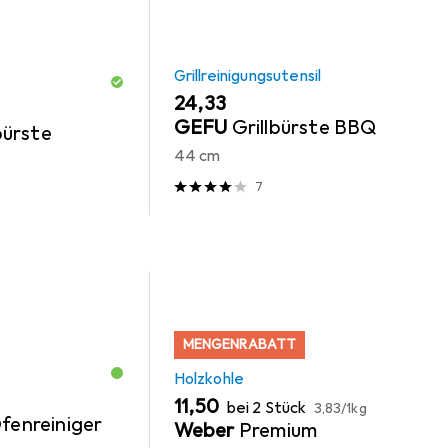
Grillreinigungsutensil
EUR
24,33
GEFU
Grillbürste BBQ
bürste
44 cm
7
MENGENRABATT
Holzkohle
EUR
EUR
11,50
bei 2 Stück
3,83
/
1kg
fenreiniger
Weber
Premium