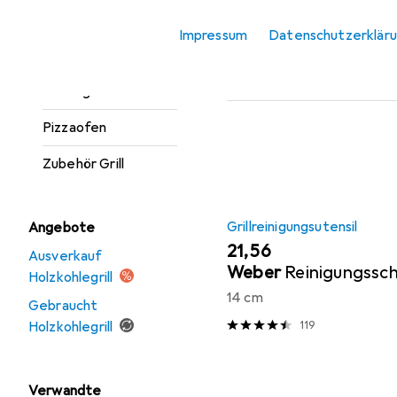
Keramikgrill
Beliebt
Grillreinigun
Impressum
Datenschutzerklär
Outdoor Küche
Sortieren nach
:
Relevanz
Pelletgrill
Produktliste
Pizzaofen
Zubehör Grill
Grillreinigungsutensil
Angebote
EUR
21,56
Ausverkauf
Weber
Reinigungss
Holzkohlegrill
14 cm
Gebraucht
Holzkohlegrill
119
Verwandte