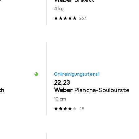
4 kg
267
Grillreinigungsutensil
EUR
22,23
ch
Weber
Plancha-Spülbürste
10 cm
49