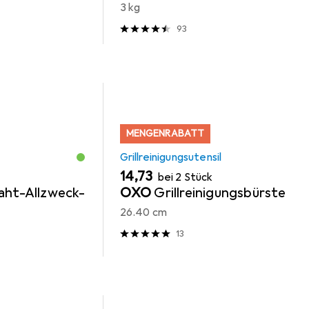
3 kg
93
MENGENRABATT
Grillreinigungsutensil
EUR
14,73
bei 2 Stück
aht-Allzweck-
OXO
Grillreinigungsbürste
26.40 cm
13