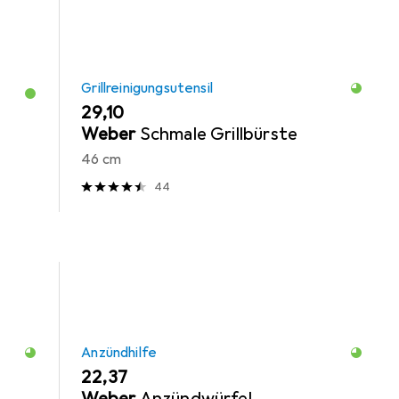
Grillreinigungsutensil
EUR
29,10
Weber
Schmale Grillbürste
46 cm
44
Anzündhilfe
EUR
22,37
Weber
Anzündwürfel