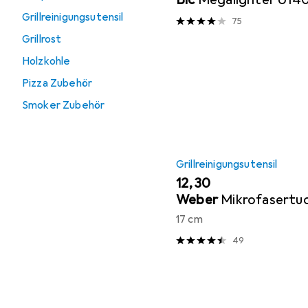
Grillreinigungsutensil
75
Grillrost
Holzkohle
Pizza Zubehör
Smoker Zubehör
Grillreinigungsutensil
EUR
12,30
Weber
Mikrofasertu
17 cm
49