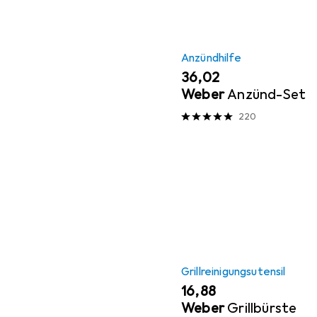
Anzündhilfe
EUR
36,02
Weber
Anzünd-Set
220
Grillreinigungsutensil
EUR
16,88
Weber
Grillbürste