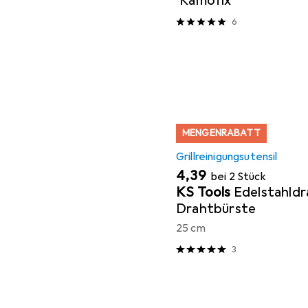
'Kamofix'
6
MENGENRABATT
Grillreinigungsutensil
EUR
4,39
bei 2 Stück
KS Tools
Edelstahldr
Drahtbürste
25 cm
3