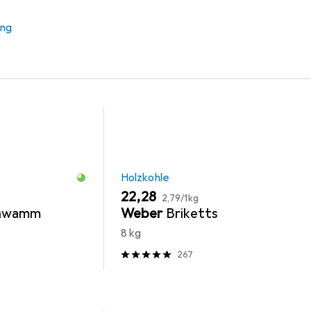
gsutensil
Holzkohle
Feuerzeug + Streichholz
Anzünd
ung
Holzkohle
EUR
EUR
22,28
2,79
/
1kg
chwamm
Weber
Briketts
8 kg
267