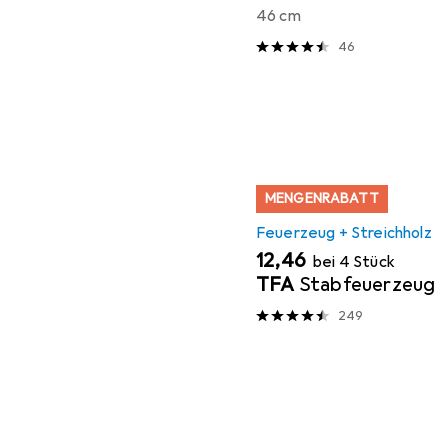
46 cm
46
MENGENRABATT
Feuerzeug + Streichholz
EUR
12,46
bei 4 Stück
TFA
Stabfeuerzeug
249