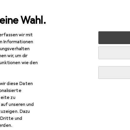
eine Wahl.
erfassen wir mit
Handwerkzeug
Schneidwerkzeuge
Mehrzweckmesse
en Informationen
ungsverhalten
R
,79
en wir, um dir
inel
No 08 ANIMALIA Taschenmesser
funktionen wie den
0 cm
wir diese Daten
r Opinel No 08 ANIMALIA Ta
onalisierte
eite zu
 auf unseren und
s Zubehör zum Produkt Opinel No 08 ANIMALIA Taschenmesser 
zuzeigen. Dazu
Dritte und
rden.