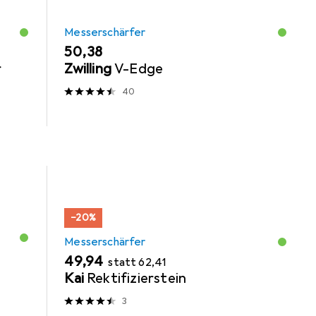
Messerschärfer
EUR
50,38
r
Zwilling
V-Edge
40
−20%
Messerschärfer
EUR
EUR
49,94
statt
62,41
Kai
Rektifizierstein
3