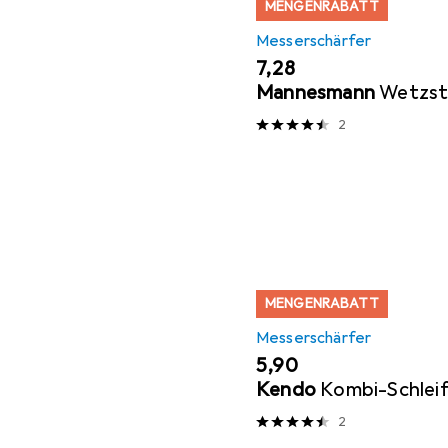
MENGENRABATT
Messerschärfer
EUR
7,28
Mannesmann
Wetzst
2
MENGENRABATT
Messerschärfer
EUR
5,90
Kendo
Kombi-Schleif
2