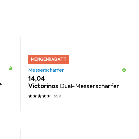
MENGENRABATT
Messerschärfer
EUR
14,04
e
Victorinox
Dual-Messerschärfer
659