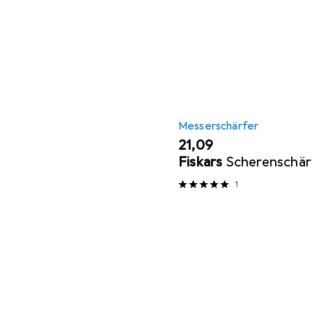
Messerschärfer
EUR
21,09
Fiskars
Scherenschär
1