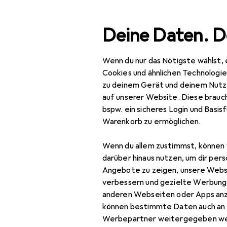
Suche
Deine Daten. D
Wenn du nur das Nötigste wählst, 
Navigation nach Kategorien
ortiment
Baumarkt + Garten
Werkzeug + Werkstatt
Gesamtsortiment
Cookies und ähnlichen Technologi
zu deinem Gerät und deinem Nutz
EU
20
Baumarkt + Garten
auf unserer Website. Diese brauch
Op
bspw. ein sicheres Login und Basis
Werkzeug +
8.5
Warenkorb zu ermöglichen.
Werkstatt
Wenn du allem zustimmst, können 
Handwerkzeug
Zubehör fü
darüber hinaus nutzen, um dir pers
Schneidwerkzeuge
Angebote zu zeigen, unsere Webs
verbessern und gezielte Werbung
Bolzenschneider +
Hier findest du passende
anderen Webseiten oder Apps an
Seitenschneider
können bestimmte Daten auch an 
Werbepartner weitergegeben we
Handsäge
Beliebt
Opinel