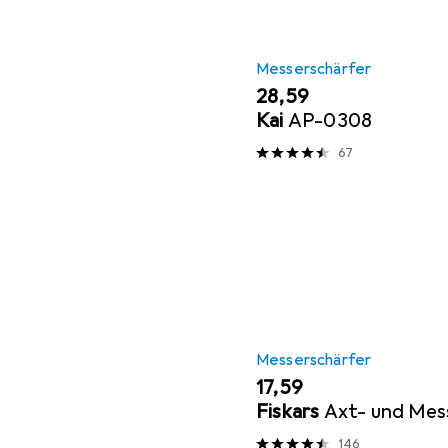
Messerschärfer
EUR
28,59
Kai
AP-0308
67
Messerschärfer
EUR
17,59
Fiskars
Axt- und Mes
146