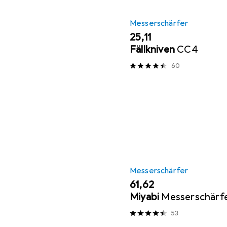
Messerschärfer
EUR
25,11
Fällkniven
CC4
60
Messerschärfer
EUR
61,62
Miyabi
Messerschärf
53