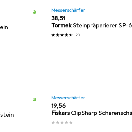
Messerschärfer
EUR
38,51
Tormek
Steinpräparierer SP-
ein
23
Messerschärfer
EUR
19,56
Fiskars
ClipSharp Scherenschä
stein