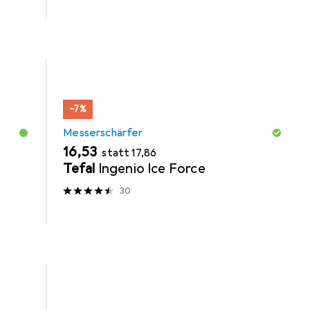
−7%
Messerschärfer
EUR
EUR
16,53
statt
17,86
Tefal
Ingenio Ice Force
30