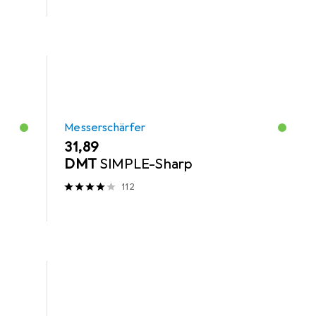
Messerschärfer
EUR
31,89
DMT
SIMPLE-Sharp
112