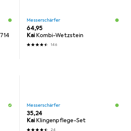
Messerschärfer
EUR
64,95
8714
Kai
Kombi-Wetzstein
146
Messerschärfer
EUR
35,24
Kai
Klingenpflege-Set
24