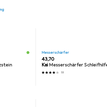
ung
Messerschärfer
EUR
43,70
stein
Kai
Messerschärfer Schleifhilf
19