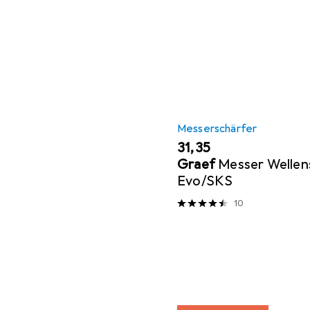
Messerschärfer
EUR
31,35
Graef
Messer Wellens
Evo/SKS
10