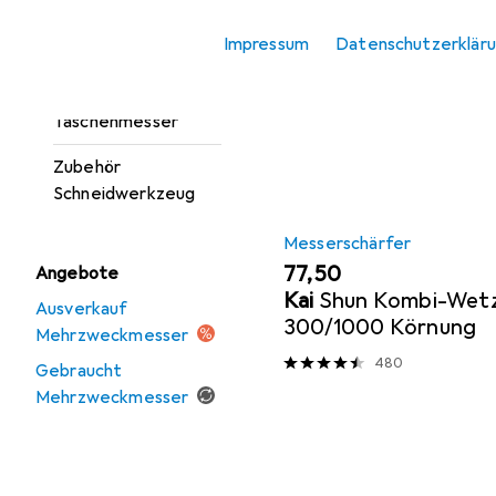
Mehrzweckmesser
Impressum
Datenschutzerklär
Sortieren nach
:
Relevanz
Multi-Tool
Produktliste
Taschenmesser
Zubehör
Schneidwerkzeug
Messerschärfer
EUR
77,50
Angebote
Kai
Shun Kombi-Wetz
Ausverkauf
300/1000 Körnung
Mehrzweckmesser
480
Gebraucht
Mehrzweckmesser