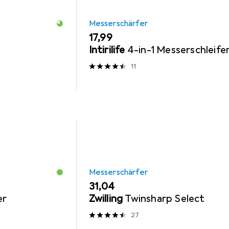
Messerschärfer
EUR
17,99
Intirilife
4-in-1 Messerschleife
11
Messerschärfer
EUR
31,04
er
Zwilling
Twinsharp Select
27