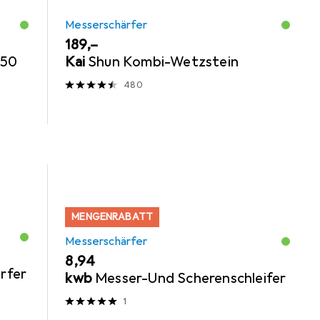
Messerschärfer
EUR
189,–
650
Kai
Shun Kombi-Wetzstein
480
MENGENRABATT
Messerschärfer
EUR
8,94
rfer
kwb
Messer-Und Scherenschleifer
1