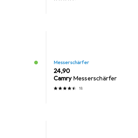
Messerschärfer
EUR
24,90
Camry
Messerschärfer
18