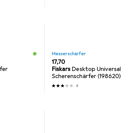
Messerschärfer
EUR
17,70
fer
Fiskars
Desktop Universal
Scherenschärfer (198620)
4