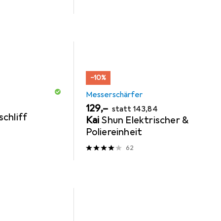
−10%
Messerschärfer
EUR
EUR
129,–
statt
143,84
chliff
Kai
Shun Elektrischer &
Poliereinheit
62