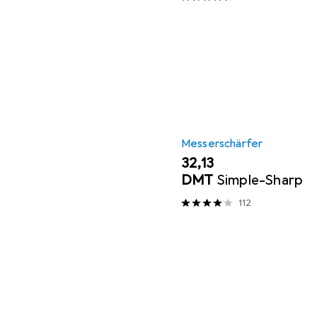
Messerschärfer
EUR
32,13
DMT
Simple-Sharp
112