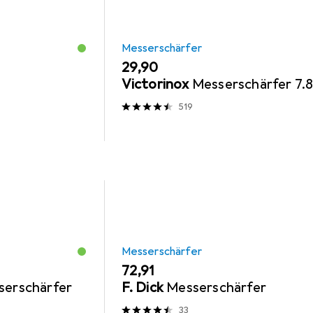
Messerschärfer
EUR
29,90
Victorinox
Messerschärfer 7.
519
Messerschärfer
EUR
72,91
serschärfer
F. Dick
Messerschärfer
33