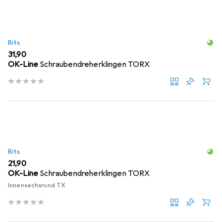
Bits
EUR
31,90
OK-Line
Schraubendreherklingen TORX
Bits
EUR
21,90
OK-Line
Schraubendreherklingen TORX
Innensechsrund TX