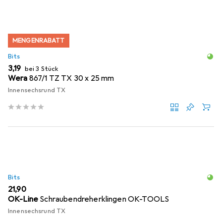
MENGENRABATT
Bits
EUR
3,19
bei 3 Stück
Wera
867/1 TZ TX 30 x 25 mm
Innensechsrund TX
Bits
EUR
21,90
OK-Line
Schraubendreherklingen OK-TOOLS
Innensechsrund TX