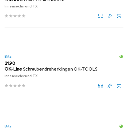
Innensechsrund TX
Bits
EUR
21,90
OK-Line
Schraubendreherklingen OK-TOOLS
Innensechsrund TX
Bits