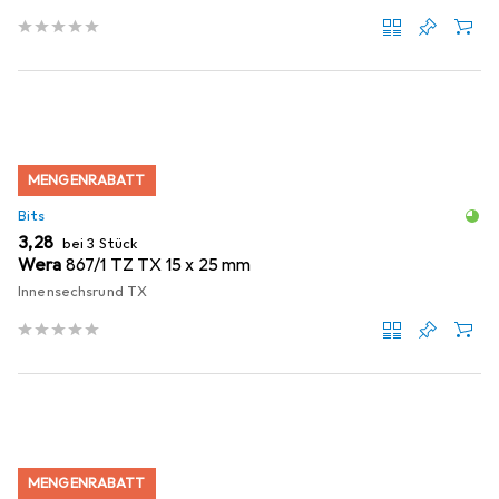
MENGENRABATT
Bits
EUR
3,28
bei 3 Stück
Wera
867/1 TZ TX 15 x 25 mm
Innensechsrund TX
MENGENRABATT