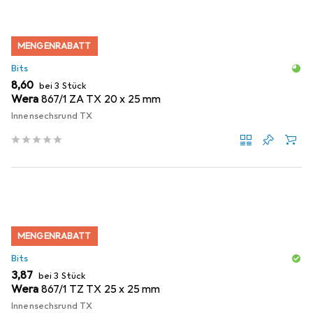
MENGENRABATT
Bits
EUR
8,60
bei 3 Stück
Wera
867/1 ZA TX 20 x 25 mm
Innensechsrund TX
MENGENRABATT
Bits
EUR
3,87
bei 3 Stück
Wera
867/1 TZ TX 25 x 25 mm
Innensechsrund TX