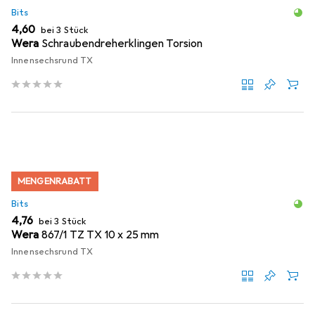
Bits
EUR
4,60
bei 3 Stück
Wera
Schraubendreherklingen Torsion
Innensechsrund TX
MENGENRABATT
Bits
EUR
4,76
bei 3 Stück
Wera
867/1 TZ TX 10 x 25 mm
Innensechsrund TX