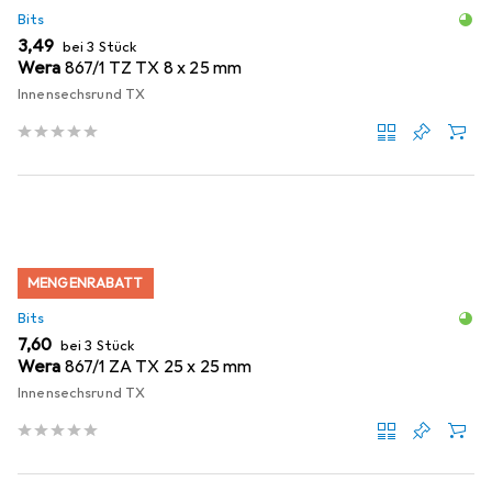
Bits
EUR
3,49
bei 3 Stück
Wera
867/1 TZ TX 8 x 25 mm
Innensechsrund TX
MENGENRABATT
Bits
EUR
7,60
bei 3 Stück
Wera
867/1 ZA TX 25 x 25 mm
Innensechsrund TX