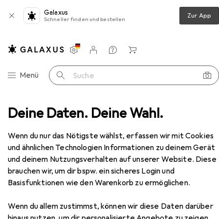
Galaxus
Zur App
Schneller finden und bestellen
Einstellungen
Kundenkonto
Vergleichslisten
Merklisten
Warenkorb
Navigation nach Kategorien
Menü
Suche
stechnik
Deine Daten. Deine Wahl.
Schrauben
Profix Sockelmauerschrauben
Zubehör
Wenn du nur das Nötigste wählst, erfassen wir mit Cookies
EUR
60,90
und ähnlichen Technologien Informationen zu deinem Gerät
Profix
Sockelmauerschrauben
und deinem Nutzungsverhalten auf unserer Website. Diese
brauchen wir, um dir bspw. ein sicheres Login und
Basisfunktionen wie den Warenkorb zu ermöglichen.
Zubehör für Profix
Wenn du allem zustimmst, können wir diese Daten darüber
hinaus nutzen, um dir personalisierte Angebote zu zeigen,