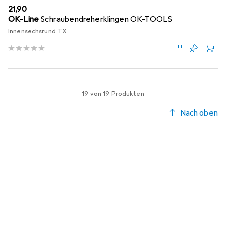
EUR
21,90
OK-Line
Schraubendreherklingen OK-TOOLS
Innensechsrund TX
19 von 19 Produkten
Nach oben