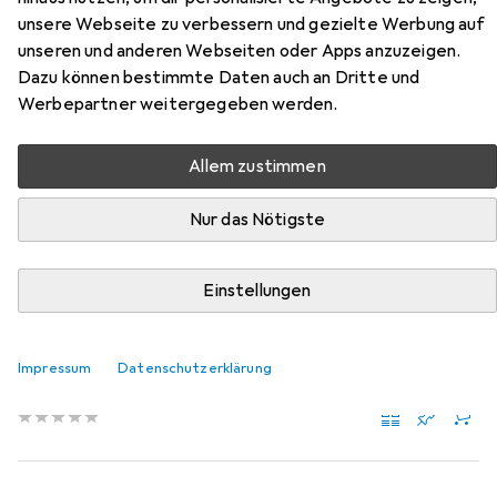
Sockelmauerschrauben
unsere Webseite zu verbessern und gezielte Werbung auf
unseren und anderen Webseiten oder Apps anzuzeigen.
Hier findest du passendes Zubehör zum Produkt Profix
Dazu können bestimmte Daten auch an Dritte und
Sockelmauerschrauben aus der Kategorie Bits.
Werbepartner weitergegeben werden.
Relevanz
Allem zustimmen
Produktliste
Nur das Nötigste
MENGENRABATT
Einstellungen
Bits
EUR
2,78
bei 3 Stück
Wera
867/1 TZ TX 20 x 25 mm
Impressum
Datenschutzerklärung
Innensechsrund TX