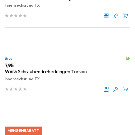
Innensechsrund TX
Bits
EUR
7,95
Wera
Schraubendreherklingen Torsion
Innensechsrund TX
MENGENRABATT