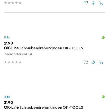
Bits
EUR
21,90
OK-Line
Schraubendreherklingen OK-TOOLS
Innensechsrund TX
Bits
EUR
21,90
OK-Line
Schraubendreherklingen OK-TOOLS