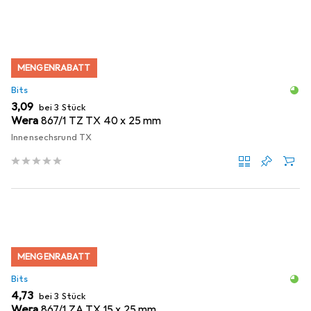
MENGENRABATT
Bits
EUR
3,09
bei 3 Stück
Wera
867/1 TZ TX 40 x 25 mm
Innensechsrund TX
MENGENRABATT
Bits
EUR
4,73
bei 3 Stück
Wera
867/1 ZA TX 15 x 25 mm