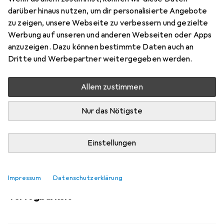
Mehr von M-Cab
1
darüber hinaus nutzen, um dir personalisierte Angebote
zu zeigen, unsere Webseite zu verbessern und gezielte
Werbung auf unseren und anderen Webseiten oder Apps
Aktuell nicht lieferbar
anzuzeigen. Dazu können bestimmte Daten auch an
Benachrichtigen, wenn lieferbar
Dritte und Werbepartner weitergegeben werden.
Allem zustimmen
Vergleichen
Merken
Nur das Nötigste
i
Kostenloser Versand ab 30,–
Einstellungen
Impressum
Datenschutzerklärung
Ähnliche Produkte mit besserer
Verfügbarkeit