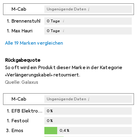
i
M-Cab
Ungenügende Daten
1.
Brennenstuhl
i
0
Tage
1.
Max Hauri
i
0
Tage
i
i
Ungenügende Daten
Ungenügende Daten
Alle 19 Marken vergleichen
Rückgabequote
So oft wird ein Produkt dieser Marke in der Kategorie
«Verlängerungskabel» retourniert.
Quelle: Galaxus
i
M-Cab
Ungenügende Daten
1.
EFB Elektronik
0
%
1.
Festool
0
%
3.
Emos
0,4
%