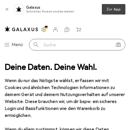
Galaxus
Zur App
Schneller finden und bestellen
Einstellungen
Kundenkonto
Vergleichslisten
Merklisten
Warenkorb
Navigation nach Kategorien
Menü
Suche
romverteilung
Deine Daten. Deine Wahl.
Verlängerungskabel
M-Cab Power Cord C13-C14
Wenn du nur das Nötigste wählst, erfassen wir mit
Cookies und ähnlichen Technologien Informationen zu
1 Bild
deinem Gerät und deinem Nutzungsverhalten auf unserer
M-Cab
Power Cord C13-C14
Website. Diese brauchen wir, um dir bspw. ein sicheres
Login und Basisfunktionen wie den Warenkorb zu
2 m
ermöglichen.
Marke
Bewertungen
Wenn du allem zustimmst, können wir diese Daten