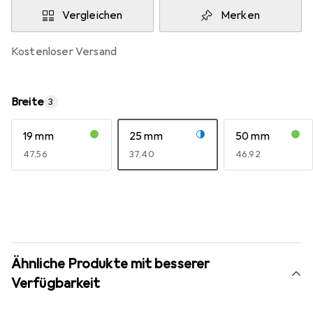
Vergleichen
Merken
kostenloser Versand
Breite
3
19 mm
25 mm
50 mm
EUR
47,56
EUR
37,40
EUR
46,92
Ähnliche Produkte mit besserer
Verfügbarkeit