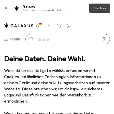
Galaxus
Zur App
Schneller finden und bestellen
Einstellungen
Kundenkonto
Vergleichslisten
Merklisten
Warenkorb
Navigation nach Kategorien
Menü
Suche
Deine Daten. Deine Wahl.
tesa 4317 Papier Abdeckband Gummi, Stärke 0.14mm, 25mm x 50m
Wenn du nur das Nötigste wählst, erfassen wir mit
Cookies und ähnlichen Technologien Informationen zu
12 Bilder
deinem Gerät und deinem Nutzungsverhalten auf unserer
Website. Diese brauchen wir, um dir bspw. ein sicheres
EUR
37,40
EUR
0,75
/
1m
Login und Basisfunktionen wie den Warenkorb zu
tesa
4317 Papier Abdeckband Gummi,
ermöglichen.
Stärke 0.14mm, 25mm x 50m
Wenn du allem zustimmst, können wir diese Daten