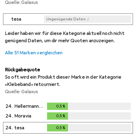
Quelle: Galaxus
i
tesa
Ungenügende Daten
i
i
i
i
Ungenügende Daten
Ungenügende Daten
Ungenügende Daten
Ungenügende Daten
Leider haben wir für diese Kategorie aktuell noch nicht
genügend Daten, um dir mehr Quoten anzuzeigen.
Alle 51 Marken vergleichen
Rückgabequote
So oft wird ein Produkt dieser Marke in der Kategorie
«Klebeband» retourniert.
Quelle: Galaxus
24.
HellermannTyton
0,5
%
0,5
%
24.
Moravia
0,5
%
0,5
%
24.
tesa
0,5
%
0,5
%