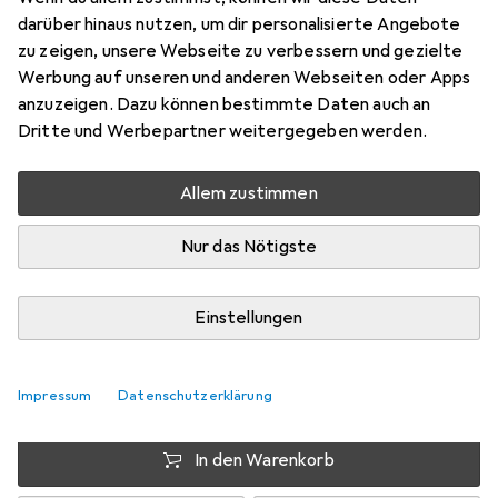
25 mm
darüber hinaus nutzen, um dir personalisierte Angebote
Preis in EUR inkl. MwSt.
zu zeigen, unsere Webseite zu verbessern und gezielte
Werbung auf unseren und anderen Webseiten oder Apps
Schneller lieferbar
anzuzeigen. Dazu können bestimmte Daten auch an
Angebot für
EUR
47,20
Dritte und Werbepartner weitergegeben werden.
Bewertungen
Allem zustimmen
Nur das Nötigste
Zwischen Di, 18.8. und Sa, 22.8. geliefert
Mehr als 10 Stück an Lager beim Lieferanten
Einstellungen
Benachrichtigen, wenn schneller verfügbar
Impressum
Datenschutzerklärung
Lieferort angeben für genaue Lieferzeit
In den Warenkorb