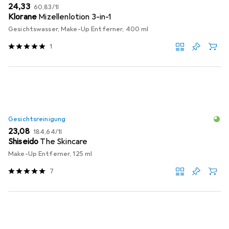
EUR
EUR
24,33
60,83
/
1l
Klorane
Mizellenlotion 3-in-1
Gesichtswasser, Make-Up Entferner, 400 ml
1
Gesichtsreinigung
EUR
EUR
23,08
184,64
/
1l
Shiseido
The Skincare
Make-Up Entferner, 125 ml
7