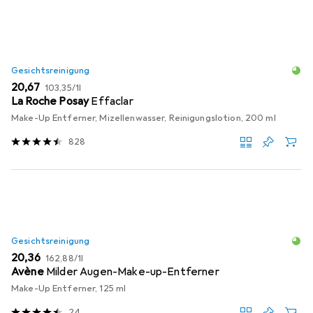
Produktliste
Gesichtsreinigung
EUR
EUR
20,67
103,35
/
1l
La Roche Posay
Effaclar
Make-Up Entferner, Mizellenwasser, Reinigungslotion, 200 ml
828
Gesichtsreinigung
EUR
EUR
20,36
162,88
/
1l
Avène
Milder Augen-Make-up-Entferner
Make-Up Entferner, 125 ml
24