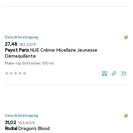
Gesichtsreinigung
EUR
EUR
27,48
183,20
/
1l
Payot Paris
NUE Crème Micellaire Jeunesse
Démaquillante
Make-Up Entferner, 150 ml
Gesichtsreinigung
EUR
EUR
31,02
103,40
/
1l
Rodial
Dragon's Blood