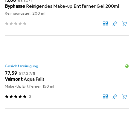
EUR
13,66
68,30
/
1l
Byphasse
Reinigendes Make-up Entferner Gel 200ml
Reinigungsgel, 200 ml
Gesichtsreinigung
EUR
EUR
77,59
517,27
/
1l
Valmont
Aqua Falls
Make-Up Entferner, 150 ml
2