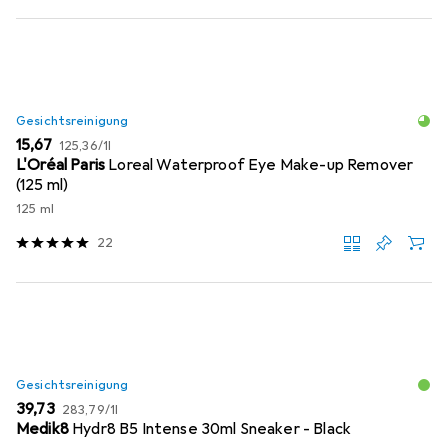
Gesichtsreinigung
EUR
EUR
15,67
125,36
/
1l
L'Oréal Paris
Loreal Waterproof Eye Make-up Remover
(125 ml)
125 ml
22
Gesichtsreinigung
EUR
EUR
39,73
283,79
/
1l
Medik8
Hydr8 B5 Intense 30ml Sneaker - Black