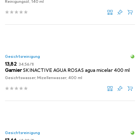
Reinigungsöl, 140 ml
Gesichtsreinigung
EUR
EUR
13,82
34,56
/
1l
Garnier
SKINACTIVE AGUA ROSAS agua micelar 400 ml
Gesichtswasser, Mizellenwasser, 400 ml
Gesichtsreinigung
EUR