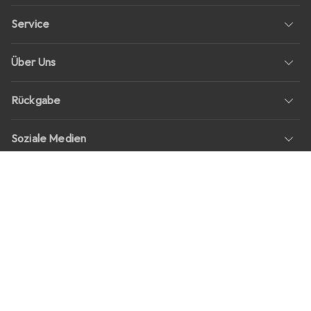
Service
Über Uns
Rückgabe
Soziale Medien
Stellenangebote
Preise
Alle Preise in EUR inkl. MwSt., zzgl.
Versandkosten
bei Bestellungen
unter
30,–
Shop Version
master-20260807-2039-31207921115-1
Unsere Onlineshops
digitec.ch
galaxus.ch
galaxus.at
galaxus.fr
galaxus.it