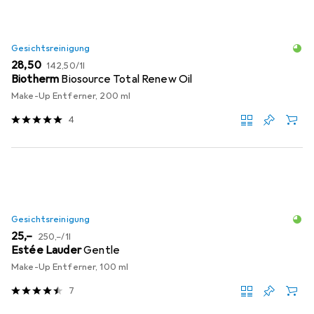
Gesichtsreinigung
EUR
EUR
28,50
142,50
/
1l
Biotherm
Biosource Total Renew Oil
Make-Up Entferner, 200 ml
4
Gesichtsreinigung
EUR
EUR
25,–
250,–
/
1l
Estée Lauder
Gentle
Make-Up Entferner, 100 ml
7