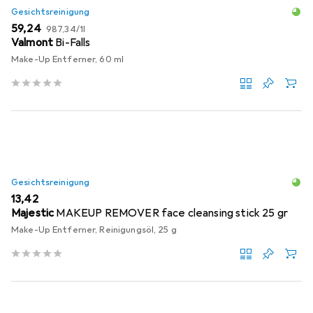
Gesichtsreinigung
EUR
EUR
59,24
987,34
/
1l
Valmont
Bi-Falls
Make-Up Entferner, 60 ml
Gesichtsreinigung
EUR
13,42
Majestic
MAKEUP REMOVER face cleansing stick 25 gr
Make-Up Entferner, Reinigungsöl, 25 g