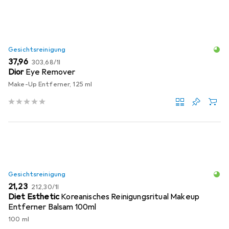
Gesichtsreinigung
EUR
EUR
37,96
303,68
/
1l
Dior
Eye Remover
Make-Up Entferner, 125 ml
Gesichtsreinigung
EUR
EUR
21,23
212,30
/
1l
Diet Esthetic
Koreanisches Reinigungsritual Makeup
Entferner Balsam 100ml
100 ml