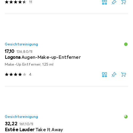
11
Gesichtsreinigung
EUR
EUR
17,10
136,80
/
1l
Logona
Augen-Make-up-Entferner
Make-Up Entferner, 125 ml
4
Gesichtsreinigung
EUR
EUR
32,22
161,10
/
1l
Estée Lauder
Take It Away