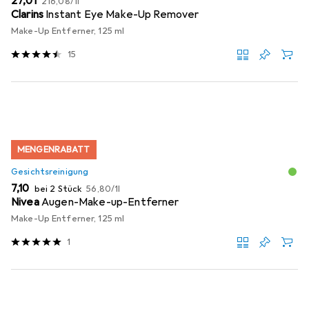
EUR
27,01
216,08
/
1l
Clarins
Instant Eye Make-Up Remover
Make-Up Entferner, 125 ml
15
MENGENRABATT
Gesichtsreinigung
EUR
EUR
7,10
bei 2 Stück
56,80
/
1l
Nivea
Augen-Make-up-Entferner
Make-Up Entferner, 125 ml
1