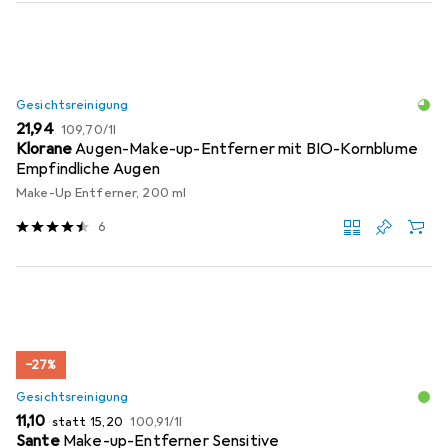
Gesichtsreinigung
EUR
EUR
21,94
109,70
/
1l
Klorane
Augen-Make-up-Entferner mit BIO-Kornblume
Empfindliche Augen
Make-Up Entferner, 200 ml
6
−27%
Gesichtsreinigung
EUR
EUR
EUR
11,10
statt
15,20
100,91
/
1l
Sante
Make-up-Entferner Sensitive