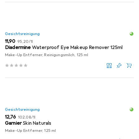
Gesichtsreinigung
EUR
EUR
11,90
95,20
/
1l
Diadermine
Waterproof Eye Makeup Remover 125ml
Make-Up Entferner, Reinigungsmilch, 125 ml
Gesichtsreinigung
EUR
EUR
12,76
102,08
/
1l
Garnier
Skin Naturals
Make-Up Entferner, 125 ml