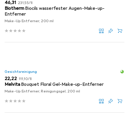
EUR
EUR
46,31
231,55
/
1l
Biotherm
Biocils wasserfester Augen-Make-up-
Entferner
Make-Up Entferner, 200 ml
Gesichtsreinigung
EUR
EUR
22,22
111,10
/
1l
Melvita
Bouquet Floral Gel-Make-up-Entferner
Make-Up Entferner, Reinigungsgel, 200 ml