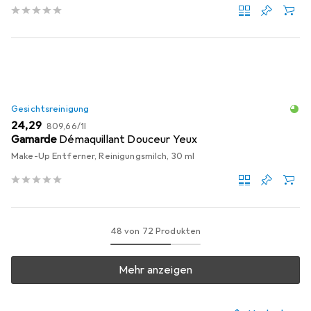
Gesichtsreinigung
EUR
EUR
24,29
809,66
/
1l
Gamarde
Démaquillant Douceur Yeux
Make-Up Entferner, Reinigungsmilch, 30 ml
48 von 72 Produkten
Mehr anzeigen