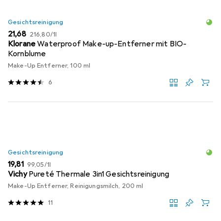
Gesichtsreinigung
EUR
EUR
21,68
216,80
/
1l
Klorane
Waterproof Make-up-Entferner mit BIO-
Kornblume
Make-Up Entferner, 100 ml
6
Gesichtsreinigung
EUR
EUR
19,81
99,05
/
1l
Vichy
Pureté Thermale 3in1 Gesichtsreinigung
Make-Up Entferner, Reinigungsmilch, 200 ml
11