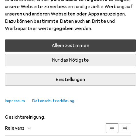
Black
unsere Webseite zu verbessern und gezielte Werbung auf
unseren und anderen Webseiten oder Apps anzuzeigen.
Dazu können bestimmte Daten auch an Dritte und
Werbepartner weitergegeben werden.
Allem zustimmen
Nur das Nötigste
Zubehör für Dermacol Magnum
Einstellungen
Maximum Volume
Impressum
Datenschutzerklärung
Hier findest du passendes Zubehör zum Produkt
Dermacol Magnum Maximum Volume aus der Kategorie
Gesichtsreinigung.
Relevanz