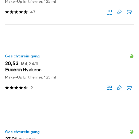
Make-Up Entferner, 125 ml
47
Gesichtsreinigung
EUR
EUR
20,53
164,24
/
1l
Eucerin
Hyaluron
Make-Up Entferner, 125 ml
9
Gesichtsreinigung
EUR