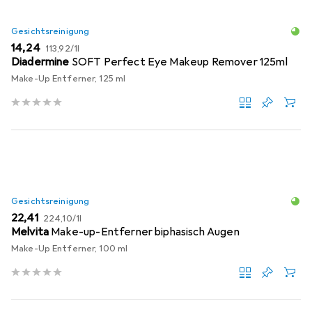
Gesichtsreinigung
EUR
EUR
14,24
113,92
/
1l
Diadermine
SOFT Perfect Eye Makeup Remover 125ml
Make-Up Entferner, 125 ml
Gesichtsreinigung
EUR
EUR
22,41
224,10
/
1l
Melvita
Make-up-Entferner biphasisch Augen
Make-Up Entferner, 100 ml