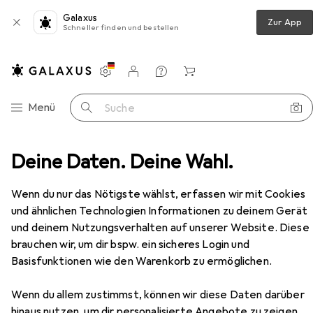
Galaxus
Zur App
Schneller finden und bestellen
Einstellungen
Kundenkonto
Vergleichslisten
Merklisten
Warenkorb
Navigation nach Kategorien
Menü
Suche
gen
Deine Daten. Deine Wahl.
Mascara
Dermacol Magnum Maximum Volume
Zubehör
Wenn du nur das Nötigste wählst, erfassen wir mit Cookies
und ähnlichen Technologien Informationen zu deinem Gerät
und deinem Nutzungsverhalten auf unserer Website. Diese
brauchen wir, um dir bspw. ein sicheres Login und
Basisfunktionen wie den Warenkorb zu ermöglichen.
EUR
EUR
12,88
Wenn du allem zustimmst, können wir diese Daten darüber
bei 2 Stück
1431,11
/
1l
Dermacol
Magnum Maximum Volume
hinaus nutzen, um dir personalisierte Angebote zu zeigen,