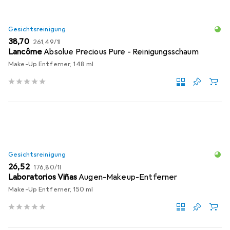
Gesichtsreinigung
EUR
EUR
38,70
261,49
/
1l
Lancôme
Absolue Precious Pure - Reinigungsschaum
Make-Up Entferner, 148 ml
Gesichtsreinigung
EUR
EUR
26,52
176,80
/
1l
Laboratorios Viñas
Augen-Makeup-Entferner
Make-Up Entferner, 150 ml