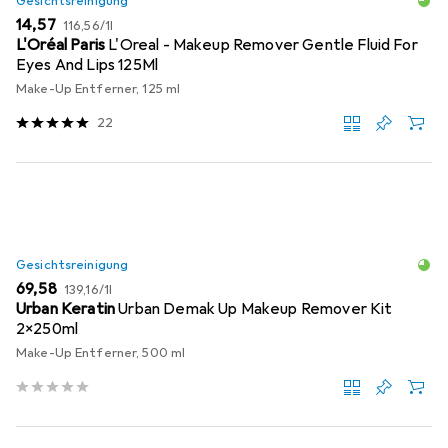
Gesichtsreinigung
EUR
EUR
14,57
116,56
/
1l
L'Oréal Paris
L'Oreal - Makeup Remover Gentle Fluid For
Eyes And Lips 125Ml
Make-Up Entferner, 125 ml
22
Gesichtsreinigung
EUR
EUR
69,58
139,16
/
1l
Urban Keratin
Urban Demak Up Makeup Remover Kit
2x250ml
Make-Up Entferner, 500 ml