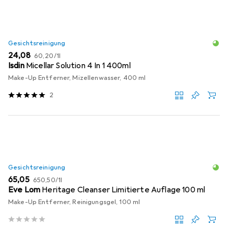
Gesichtsreinigung
EUR
EUR
24,08
60,20
/
1l
Isdin
Micellar Solution 4 In 1 400ml
Make-Up Entferner, Mizellenwasser, 400 ml
2
Gesichtsreinigung
EUR
EUR
65,05
650,50
/
1l
Eve Lom
Heritage Cleanser Limitierte Auflage 100 ml
Make-Up Entferner, Reinigungsgel, 100 ml