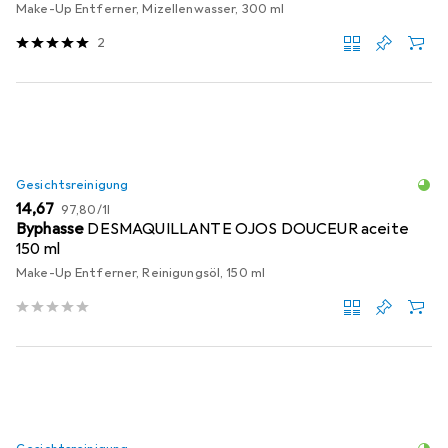
Make-Up Entferner, Mizellenwasser, 300 ml
2
Gesichtsreinigung
EUR
EUR
14,67
97,80
/
1l
Byphasse
DESMAQUILLANTE OJOS DOUCEUR aceite
150 ml
Make-Up Entferner, Reinigungsöl, 150 ml