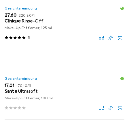
Gesichtsreinigung
EUR
EUR
27,60
220,80
/
1l
Clinique
Rinse-Off
Make-Up Entferner, 125 ml
5
Gesichtsreinigung
EUR
EUR
17,01
170,10
/
1l
Sante
Ultrasoft
Make-Up Entferner, 100 ml