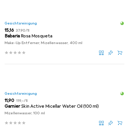
Gesichtsreinigung
EUR
EUR
15,16
37,90
/
1l
Babaria
Rosa Mosqueta
Make-Up Entferner, Mizellenwasser, 400 ml
Gesichtsreinigung
EUR
EUR
11,90
119,–
/
1l
Garnier
Skin Active Micellar Water Oil (100 ml)
Mizellenwasser, 100 ml