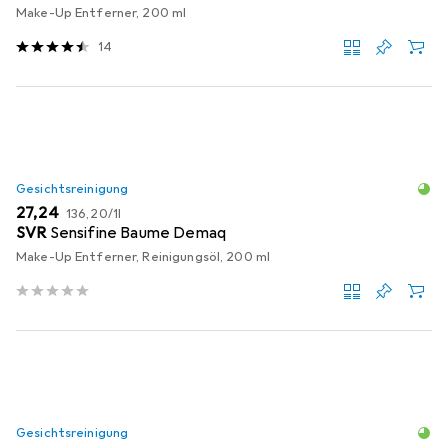
Make-Up Entferner, 200 ml
14
Gesichtsreinigung
EUR
EUR
27,24
136,20
/
1l
SVR
Sensifine Baume Demaq
Make-Up Entferner, Reinigungsöl, 200 ml
Gesichtsreinigung