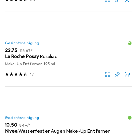
Gesichtsreinigung
EUR
EUR
22,75
116,67
/
1l
La Roche Posay
Rosaliac
Make-Up Entferner, 195 ml
17
Gesichtsreinigung
EUR
EUR
10,50
84,–
/
1l
Nivea
Wasserfester Augen Make-Up Entferner