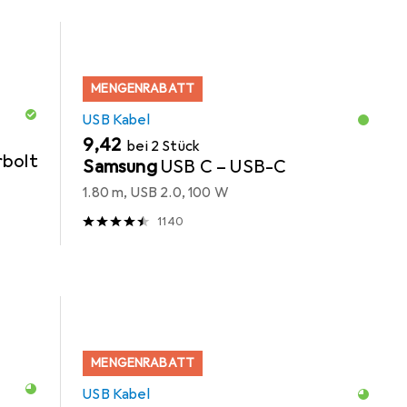
MENGENRABATT
USB Kabel
EUR
9,42
bei 2 Stück
rbolt
Samsung
USB C – USB-C
1.80 m, USB 2.0, 100 W
1140
MENGENRABATT
USB Kabel