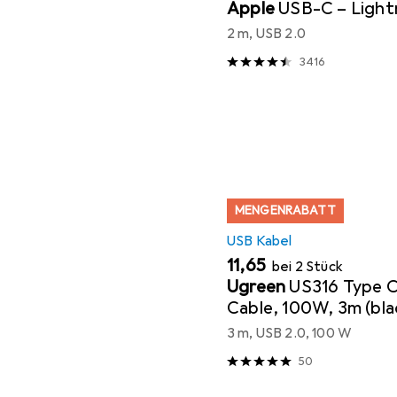
Apple
USB-C – Light
2 m, USB 2.0
3416
MENGENRABATT
USB Kabel
EUR
11,65
bei 2 Stück
Ugreen
US316 Type C
Cable, 100W, 3m (bla
3 m, USB 2.0, 100 W
50