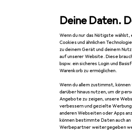
Suche
Deine Daten. D
Wenn du nur das Nötigste wählst, 
Navigation nach Kategorien
Gesamtsortiment
IT + Multimedia
Peripherie
Gesamtsortiment
Cookies und ähnlichen Technologi
zu deinem Gerät und deinem Nutz
IT + Multimedia
auf unserer Website. Diese brauch
bspw. ein sicheres Login und Basis
Peripherie
Warenkorb zu ermöglichen.
Stromversorgung
EU
13
Wenn du allem zustimmst, können 
Ba
Ladegeräte
darüber hinaus nutzen, um dir pers
30 
Angebote zu zeigen, unsere Webs
Auto Adapter
verbessern und gezielte Werbung
anderen Webseiten oder Apps an
Universalladegerät
können bestimmte Daten auch an 
USB Kabel
Werbepartner weitergegeben we