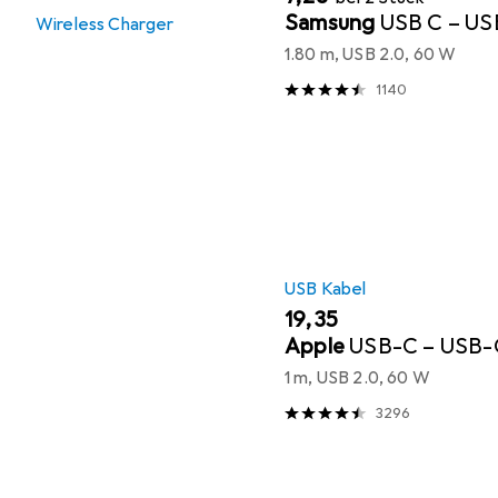
Samsung
USB C – U
Wireless Charger
1.80 m, USB 2.0, 60 W
1140
USB Kabel
EUR
19,35
Apple
USB-C – USB-
1 m, USB 2.0, 60 W
3296