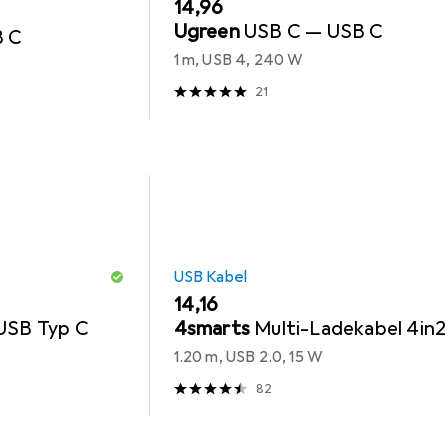
EUR
14,96
Ugreen
USB C — USB C
B C
1 m, USB 4, 240 W
21
USB Kabel
EUR
14,16
USB Typ C
4smarts
Multi-Ladekabel 4in2
1.20 m, USB 2.0, 15 W
82