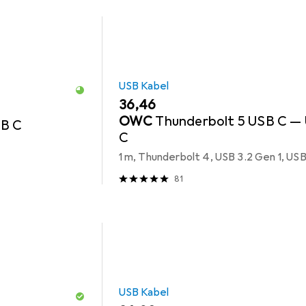
USB Kabel
EUR
36,46
OWC
Thunderbolt 5 USB C —
B C
C
81
USB Kabel