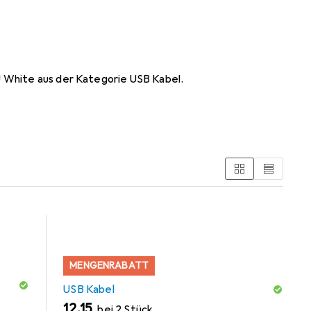
ger IC 30W EU White
U White aus der Kategorie USB Kabel.
MENGENRABATT
USB Kabel
EUR
12,15
bei 2 Stück