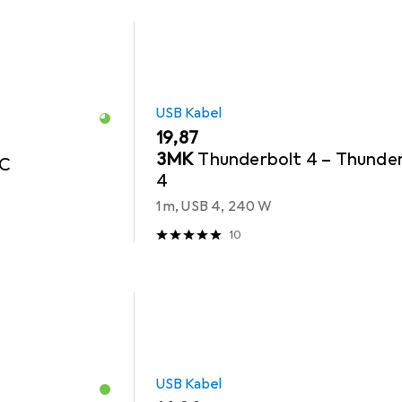
USB Kabel
EUR
19,87
3MK
Thunderbolt 4 – Thunde
 C
4
1 m, USB 4, 240 W
10
USB Kabel