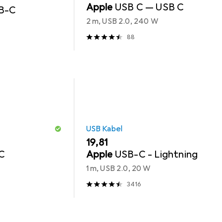
Apple
USB C — USB C
SB-C
2 m, USB 2.0, 240 W
88
USB Kabel
EUR
19,81
C
Apple
USB-C - Lightning
1 m, USB 2.0, 20 W
3416