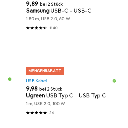
EUR
9,89
bei 2 Stück
Samsung
USB-C – USB-C
1.80 m, USB 2.0, 60 W
1140
MENGENRABATT
USB Kabel
EUR
9,98
bei 2 Stück
Ugreen
USB Typ C – USB Typ C
1 m, USB 2.0, 100 W
24