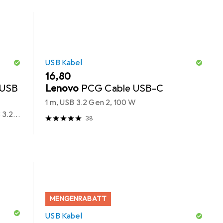
USB Kabel
EUR
16,80
 USB
Lenovo
PCG Cable USB-C
1 m, USB 3.2 Gen 2, 100 W
1 m, Thunderbolt 4, USB 3.2 Gen 1, USB 3.2 Gen 2, USB 4, 240 W
38
MENGENRABATT
USB Kabel