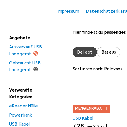
USB Ladegerät
Impressum
Datenschutzerklär
Zubehör für
Wireless Charger
Hier findest du passendes
Angebote
Ausverkauf USB
Beliebt
Baseus
Ladegerät
Gebraucht USB
Sortieren nach
:
Relevanz
Ladegerät
Produktliste
Verwandte
Kategorien
eReader Hülle
MENGENRABATT
Powerbank
USB Kabel
USB Kabel
EUR
7,28
bei 2 Stück