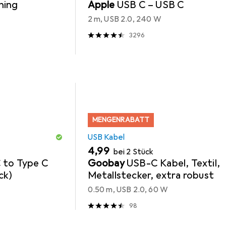
ning
Apple
USB C – USB C
2 m, USB 2.0, 240 W
3296
MENGENRABATT
USB Kabel
EUR
4,99
bei 2 Stück
 to Type C
Goobay
USB-C Kabel, Textil,
ck)
Metallstecker, extra robust
0.50 m, USB 2.0, 60 W
98