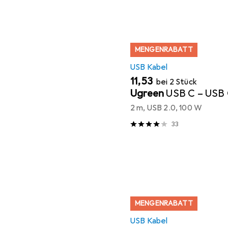
MENGENRABATT
USB Kabel
EUR
11,53
bei 2 Stück
Ugreen
USB C – USB
2 m, USB 2.0, 100 W
33
MENGENRABATT
USB Kabel