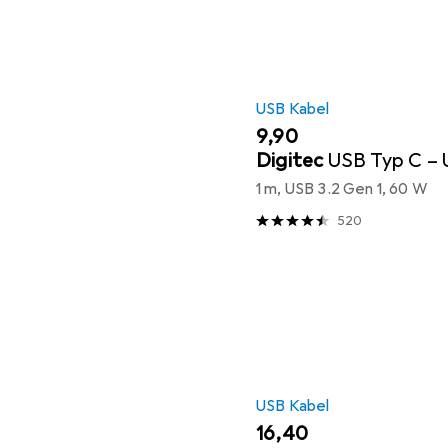
USB Kabel
EUR
9,90
Digitec
USB Typ C – 
1 m, USB 3.2 Gen 1, 60 W
520
USB Kabel
EUR
16,40