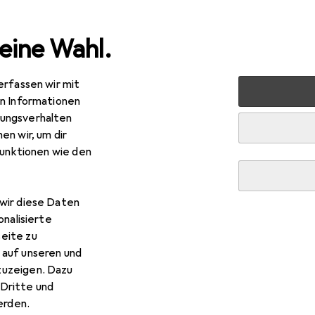
eine Wahl.
erfassen wir mit
Stromversorgung
Ladegeräte
USB Ladegerät
Ba
en Informationen
ungsverhalten
en wir, um dir
funktionen wie den
R
,79
bei 2 Stück
wir diese Daten
seus
Super Si quick charger IC 30W EU White
onalisierte
W, 1 Port
eite zu
 auf unseren und
zuzeigen. Dazu
Dritte und
rden.