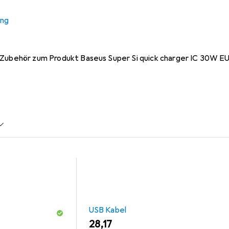
ung
 Baseus Super Si quick char
 Zubehör zum Produkt Baseus Super Si quick charger IC 30W E
USB Kabel
EUR
28,17