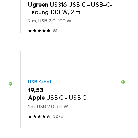
Ugreen
US316 USB C - USB-C-
Ladung 100 W, 2 m
2 m, USB 2.0, 100 W
85
USB Kabel
EUR
19,53
Apple
USB C - USB C
1 m, USB 2.0, 60 W
3296