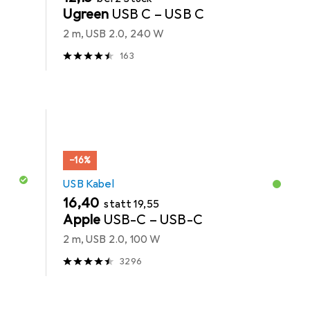
Ugreen
USB C – USB C
2 m, USB 2.0, 240 W
163
−16%
USB Kabel
EUR
EUR
16,40
statt
19,55
Apple
USB-C – USB-C
2 m, USB 2.0, 100 W
3296