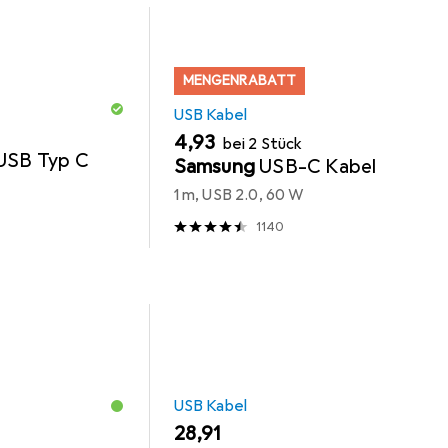
MENGENRABATT
USB Kabel
EUR
4,93
bei 2 Stück
USB Typ C
Samsung
USB-C Kabel
1 m, USB 2.0, 60 W
1140
USB Kabel
EUR
28,91