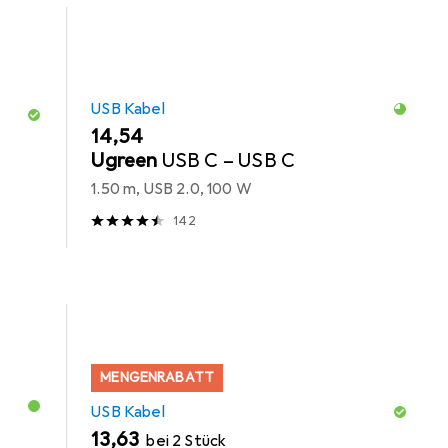
USB Kabel
EUR
14,54
Ugreen
USB C – USB C
1.50 m, USB 2.0, 100 W
142
MENGENRABATT
USB Kabel
EUR
13,63
bei 2 Stück