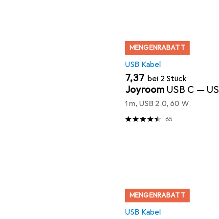
MENGENRABATT
USB Kabel
EUR
7,37
bei 2 Stück
Joyroom
USB C — US
1 m, USB 2.0, 60 W
65
MENGENRABATT
USB Kabel