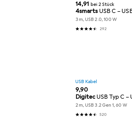
EUR
14,91
bei 2 Stück
4smarts
USB C – US
3 m, USB 2.0, 100 W
292
USB Kabel
EUR
9,90
Digitec
USB Typ C – 
2 m, USB 3.2 Gen 1, 60 W
520