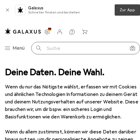
Galaxus
Zur App
Schneller finden und bestellen
Einstellungen
Kundenkonto
Vergleichslisten
Merklisten
Warenkorb
Navigation nach Kategorien
Menü
Suche
plays
Deine Daten. Deine Wahl.
Monitor
Samsung Odyssey G7 S32DG702EU
Zubehör
Wenn du nur das Nötigste wählst, erfassen wir mit Cookies
EUR
379,18
Samsung
Odyssey G7 S32DG702EU
und ähnlichen Technologien Informationen zu deinem Gerät
3840 x 2160 Pixel, 32"
und deinem Nutzungsverhalten auf unserer Website. Diese
brauchen wir, um dir bspw. ein sicheres Login und
Basisfunktionen wie den Warenkorb zu ermöglichen.
Zubehör für Samsung Odyssey
Wenn du allem zustimmst, können wir diese Daten darüber
hinaus nutzen, um dir personalisierte Angebote zu zeigen,