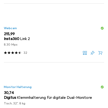
Webcam
EUR
215,99
Insta360
Link 2
8.30 Mpx
32
Monitor Halterung
EUR
30,74
Digitus
Klemmhalterung für digitale Dual-Monitore
Tisch, 32", 8 kg