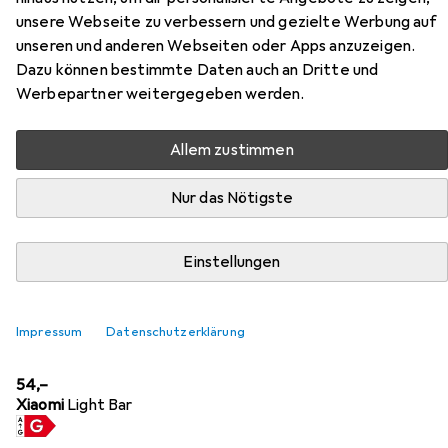
G7 S32DG702EU
unsere Webseite zu verbessern und gezielte Werbung auf
unseren und anderen Webseiten oder Apps anzuzeigen.
Hier findest du passendes Zubehör zum Produkt Samsung
Dazu können bestimmte Daten auch an Dritte und
Odyssey G7 S32DG702EU aus den Kategorien Screenbar,
Werbepartner weitergegeben werden.
Webcam und Reinigung PC + Peripherie.
Allem zustimmen
Beliebt
Screenbar
Webcam
Reinigung PC + Peripheri
Nur das Nötigste
Relevanz
Einstellungen
Produktliste
Impressum
Datenschutzerklärung
Screenbar
EUR
54,–
Xiaomi
Light Bar