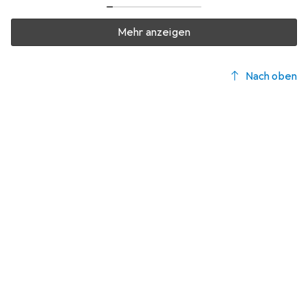
Mehr anzeigen
Nach oben