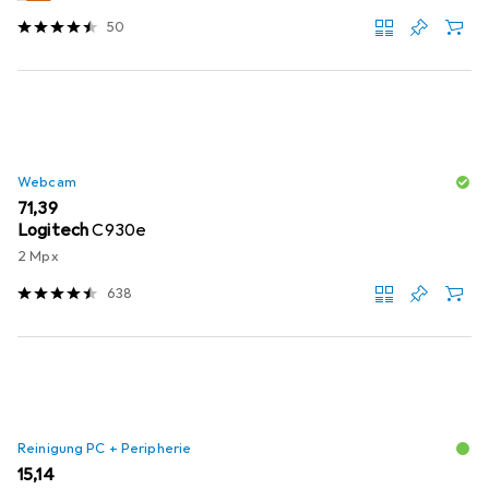
50
Webcam
EUR
71,39
Logitech
C930e
2 Mpx
638
Reinigung PC + Peripherie
EUR
15,14