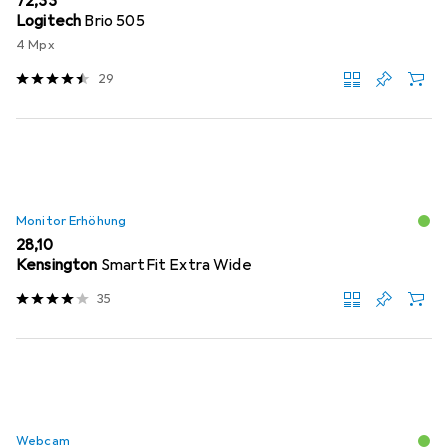
EUR
72,33
Logitech
Brio 505
4 Mpx
29
Monitor Erhöhung
EUR
28,10
Kensington
SmartFit Extra Wide
35
Webcam