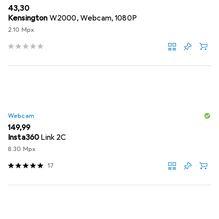
EUR
43,30
Kensington
W2000, Webcam, 1080P
2.10 Mpx
Webcam
EUR
149,99
Insta360
Link 2C
8.30 Mpx
17