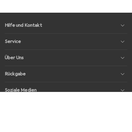
Hilfe und Kontakt
Service
Über Uns
Rückgabe
Soziale Medien
Stellenangebote
Preise
Alle Preise in EUR inkl. MwSt., zzgl.
Versandkosten
bei Bestellungen