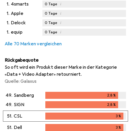
1.
4smarts
i
0
Tage
1.
Apple
i
0
Tage
1.
Delock
i
0
Tage
1.
equip
i
0
Tage
Alle 70 Marken vergleichen
Rückgabequote
So oft wird ein Produkt dieser Marke in der Kategorie
«Data + Video Adapter» retourniert.
Quelle: Galaxus
49.
Sandberg
2,8
%
2,8
%
49.
SIGN
2,8
%
2,8
%
51.
CSL
3
%
3
%
51.
Dell
3
%