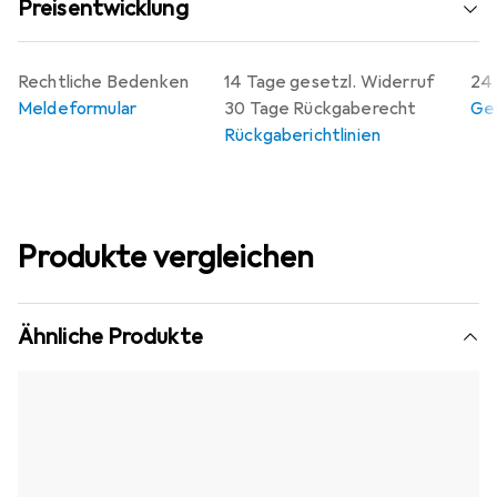
Preisentwicklung
Rechtliche Bedenken
14 Tage gesetzl. Widerruf
24 
Meldeformular
30 Tage Rückgaberecht
Gew
Rückgaberichtlinien
Produkte vergleichen
Ähnliche Produkte