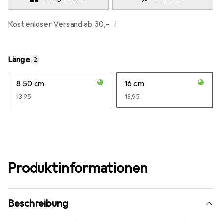
i
Kostenloser Versand ab 30,–
Länge
2
8.50 cm
16 cm
EUR
13,95
EUR
13,95
Produktinformationen
Beschreibung