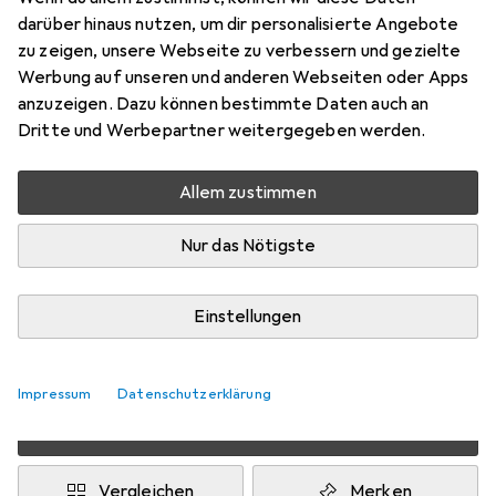
darüber hinaus nutzen, um dir personalisierte Angebote
DVI, HDMI, VGA, 16 cm
zu zeigen, unsere Webseite zu verbessern und gezielte
Preis in EUR inkl. MwSt.
Werbung auf unseren und anderen Webseiten oder Apps
anzuzeigen. Dazu können bestimmte Daten auch an
Dritte und Werbepartner weitergegeben werden.
Marke
Bewertungen
Mehr von CSL
6
Allem zustimmen
Zwischen Mi, 12.8. und Di, 18.8. geliefert
Nur das Nötigste
Mehr als 10 Stück an Lager beim Drittanbieter
Lieferort angeben für genaue Lieferzeit
Einstellungen
i
Angebot von
Ganz Einfach GmbH
DE
Impressum
Datenschutzerklärung
In den Warenkorb
Vergleichen
Merken