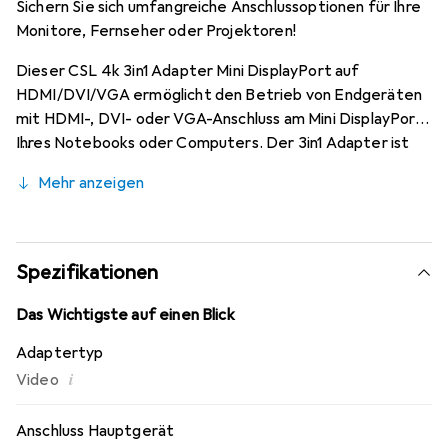
Sichern Sie sich umfangreiche Anschlussoptionen für Ihre
Monitore, Fernseher oder Projektoren!
Dieser CSL 4k 3in1 Adapter Mini DisplayPort auf
HDMI/DVI/VGA ermöglicht den Betrieb von Endgeräten
mit HDMI-, DVI- oder VGA-Anschluss am Mini DisplayPort
Ihres Notebooks oder Computers. Der 3in1 Adapter ist
optimal zum Betrieb von Projektoren, TFT, Plasma oder
Mehr anzeigen
LCD-TV mit HDMI/DVI/VGA an Apple- oder auch Asus,
Dell, HP-Geräten geeignet. Auch moderne PC-
Grafikkarten sind mit einem Mini DisplayPort-Anschluss
ausgestattet. Dabei sind sehr hohe Auflösungen von
Spezifikationen
3840x2160 UHD (2160p, 4k) möglich.
Das Wichtigste auf einen Blick
Adaptertyp
i
Video
Anschluss Hauptgerät