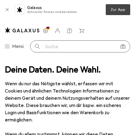
Galaxus
Zur App
Schneller finden und bestellen
Einstellungen
Kundenkonto
Vergleichslisten
Merklisten
Warenkorb
Navigation nach Kategorien
Menü
Suche
VI, VGA Adapter Konverter, miniDP 1.2 4k 3840x2160 UHD 2160p, 0,15m
Deine Daten. Deine Wahl.
Wenn du nur das Nötigste wählst, erfassen wir mit
Cookies und ähnlichen Technologien Informationen zu
5 Bilder
deinem Gerät und deinem Nutzungsverhalten auf unserer
Website. Diese brauchen wir, um dir bspw. ein sicheres
EUR
13,95
Login und Basisfunktionen wie den Warenkorb zu
CSL
3in1 Mini DisplayPort zu HDMI,
ermöglichen.
DVI, VGA Adapter Konverter, miniDP
1.2 4k 3840x2160 UHD 2160p, 0,15m
Wenn du allem zustimmst, können wir diese Daten