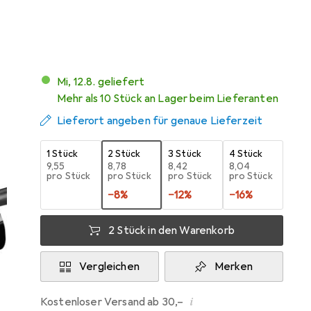
51
Mi, 12.8. geliefert
Mehr als 10 Stück an Lager beim Lieferanten
Lieferort angeben für genaue Lieferzeit
1 Stück
2 Stück
3 Stück
4 Stück
EUR
9,55
EUR
8,78
EUR
8,42
EUR
8,04
pro Stück
pro Stück
pro Stück
pro Stück
−
8
%
−
12
%
−
16
%
2 Stück in den Warenkorb
Vergleichen
Merken
i
Kostenloser Versand ab 30,–