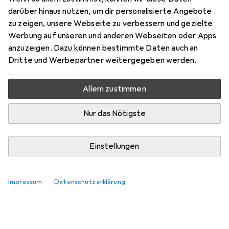
Preis in EUR inkl. MwSt.
darüber hinaus nutzen, um dir personalisierte Angebote
zu zeigen, unsere Webseite zu verbessern und gezielte
Marke
Bewertungen
Werbung auf unseren und anderen Webseiten oder Apps
Mehr von Lindy
anzuzeigen. Dazu können bestimmte Daten auch an
Dritte und Werbepartner weitergegeben werden.
Zwischen Mo, 10.8. und Mi, 12.8. geliefert
Allem zustimmen
10 Stück an Lager beim Lieferanten
Lieferort angeben für genaue Lieferzeit
Nur das Nötigste
In den Warenkorb
Einstellungen
Vergleichen
Merken
Impressum
Datenschutzerklärung
i
Kostenloser Versand ab 30,–