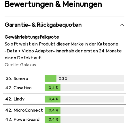
Bewertungen & Meinungen
Garantie- & Rückgabequoten
Gewährleistungsfallquote
So oft weist ein Produkt dieser Marke in der Kategorie
«Data + Video Adapter» innerhalb der ersten 24 Monate
einen Defekt auf.
Quelle: Galaxus
36.
Sonero
0,3
%
0,3
%
42.
Casativo
0,4
%
0,4
%
42.
Lindy
0,4
%
0,4
%
42.
MicroConnect
0,4
%
0,4
%
42.
PowerGuard
0,4
%
0,4
%