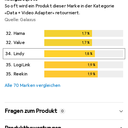
So oft wird ein Produkt dieser Marke in der Kategorie
«Data + Video Adapter» retourniert.
Quelle: Galaxus
32.
Hama
1,7
%
1,7
%
32.
Value
1,7
%
1,7
%
34.
Lindy
1,8
%
1,8
%
35.
LogiLink
1,9
%
1,9
%
35.
Reekin
1,9
%
1,9
%
Alle 70 Marken vergleichen
Fragen zum Produkt
0