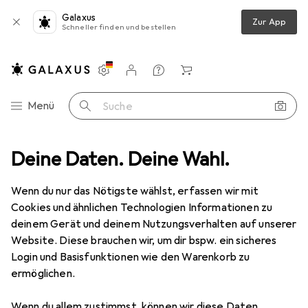
Galaxus
Zur App
Schneller finden und bestellen
Einstellungen
Kundenkonto
Vergleichslisten
Merklisten
Warenkorb
Navigation nach Kategorien
Menü
Suche
ebook Stromversorgung
Deine Daten. Deine Wahl.
Data + Video Adapter
Lindy HDMI zu
Wenn du nur das Nötigste wählst, erfassen wir mit
Cookies und ähnlichen Technologien Informationen zu
5 Bilder
deinem Gerät und deinem Nutzungsverhalten auf unserer
Website. Diese brauchen wir, um dir bspw. ein sicheres
EUR
18,99
Login und Basisfunktionen wie den Warenkorb zu
Lindy
HDMI zu
ermöglichen.
VGA, 4.20 cm
Wenn du allem zustimmst, können wir diese Daten