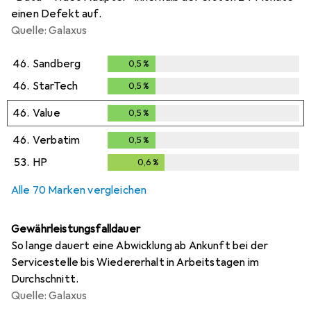
einen Defekt auf.
Quelle: Galaxus
46.
Sandberg
0,5
%
0,5
%
46.
StarTech
0,5
%
0,5
%
46.
Value
0,5
%
0,5
%
46.
Verbatim
0,5
%
0,5
%
53.
HP
0,6
%
0,6
%
Alle 70 Marken vergleichen
Gewährleistungsfalldauer
So lange dauert eine Abwicklung ab Ankunft bei der
Servicestelle bis Wiedererhalt in Arbeitstagen im
Durchschnitt.
Quelle: Galaxus