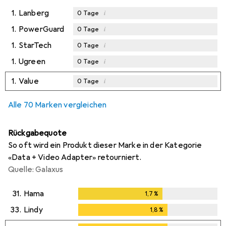
1.
Lanberg
i
0
Tage
1.
PowerGuard
i
0
Tage
1.
StarTech
i
0
Tage
1.
Ugreen
i
0
Tage
1.
Value
i
0
Tage
Alle 70 Marken vergleichen
Rückgabequote
So oft wird ein Produkt dieser Marke in der Kategorie
«Data + Video Adapter» retourniert.
Quelle: Galaxus
31.
Hama
1,7
%
1,7
%
33.
Lindy
1,8
%
1,8
%