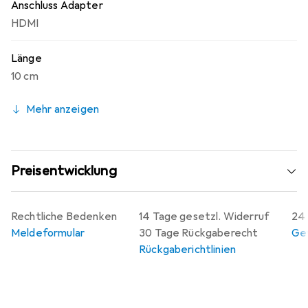
Anschluss Adapter
HDMI
Länge
10 cm
Mehr anzeigen
Preisentwicklung
Rechtliche Bedenken
14 Tage gesetzl. Widerruf
24 
Meldeformular
30 Tage Rückgaberecht
Gew
Rückgaberichtlinien