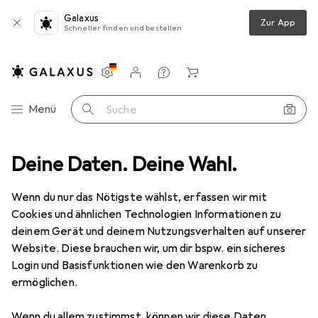
Galaxus
Zur App
Schneller finden und bestellen
Einstellungen
Kundenkonto
Vergleichslisten
Merklisten
Warenkorb
Navigation nach Kategorien
Menü
Suche
ook Stromversorgung
Deine Daten. Deine Wahl.
Data + Video Adapter
Value Mini DP zu
Wenn du nur das Nötigste wählst, erfassen wir mit
Cookies und ähnlichen Technologien Informationen zu
7 Bilder
deinem Gerät und deinem Nutzungsverhalten auf unserer
Website. Diese brauchen wir, um dir bspw. ein sicheres
MENGENRABATT
Login und Basisfunktionen wie den Warenkorb zu
ermöglichen.
EUR
13,99
Spare
EUR
1,58
Value
Mini DP zu
Wenn du allem zustimmst, können wir diese Daten