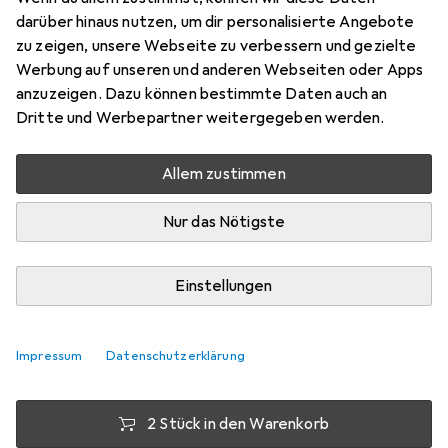
darüber hinaus nutzen, um dir personalisierte Angebote
HDMI, 10 cm
zu zeigen, unsere Webseite zu verbessern und gezielte
Preis in EUR inkl. MwSt.
Werbung auf unseren und anderen Webseiten oder Apps
anzuzeigen. Dazu können bestimmte Daten auch an
Marke
Bewertungen
Dritte und Werbepartner weitergegeben werden.
Mehr von Value
133
Allem zustimmen
Zwischen Di, 11.8. und Mi, 12.8. geliefert
Nur das Nötigste
Mehr als 10 Stück an Lager beim Lieferanten
Lieferort angeben für genaue Lieferzeit
Einstellungen
1 Stück
2 Stück
3 Stück
4 Stück
EUR
14,78
EUR
13,99
EUR
13,63
EUR
13,24
pro Stück
pro Stück
pro Stück
pro Stück
Impressum
Datenschutzerklärung
−
5
%
−
8
%
−
10
%
2 Stück in den Warenkorb