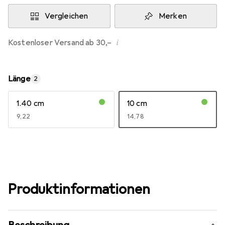
Vergleichen
Merken
i
Kostenloser Versand ab 30,–
Länge
2
1.40 cm
10 cm
EUR
9,22
EUR
14,78
Produktinformationen