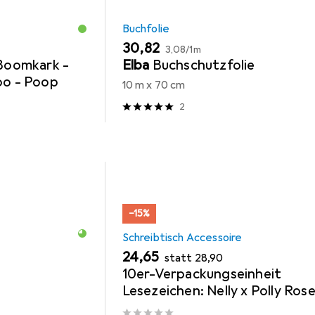
Buchfolie
EUR
EUR
30,82
3,08
/
1m
 Boomkark -
Elba
Buchschutzfolie
oo - Poop
10 m x 70 cm
2
−15%
Schreibtisch Accessoire
EUR
EUR
24,65
statt
28,90
10er-Verpackungseinheit
Lesezeichen: Nelly x Polly Rose
Lassen sie mich nicht so zurüc