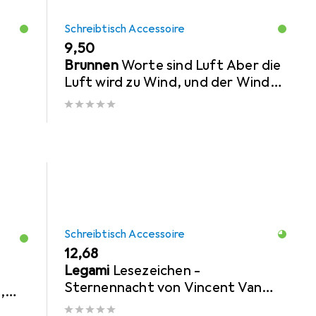
Schreibtisch Accessoire
EUR
9,50
Brunnen
Worte sind Luft Aber die
Luft wird zu Wind, und der Wind
lässt die Schiffe segeln nach
Arthur Köstle
Schreibtisch Accessoire
EUR
12,68
Legami
Lesezeichen -
Sternennacht von Vincent Van
,
Gogh
k