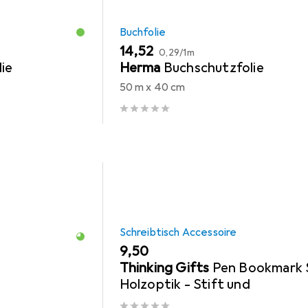
Buchfolie
EUR
EUR
14,52
0,29
/
1m
ie
Herma
Buchschutzfolie
50 m x 40 cm
Schreibtisch Accessoire
EUR
9,50
Thinking Gifts
Pen Bookmark 
Holzoptik - Stift und