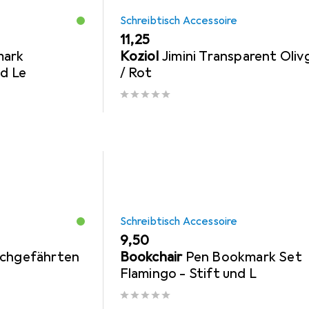
Schreibtisch Accessoire
EUR
11,25
mark
Koziol
Jimini Transparent Oliv
nd Le
/ Rot
Schreibtisch Accessoire
EUR
9,50
uchgefährten
Bookchair
Pen Bookmark Set
Flamingo - Stift und L