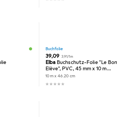
Buchfolie
EUR
EUR
39,09
3,91
/
1m
lie
Elba
Buchschutz-Folie "Le Bo
Elève", PVC, 45 mm x 10 m
transparent, zum Schutz von
10 m x 46.20 cm
Büchern