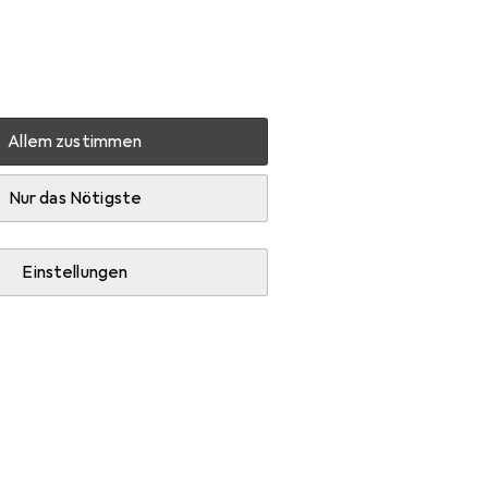
Einstellungen
Kundenkonto
Vergleichslisten
Merklisten
Warenkorb
Anmelden
Allem zustimmen
Sehnsucht der Albatrosse
Zubehör
Nur das Nötigste
Einstellungen