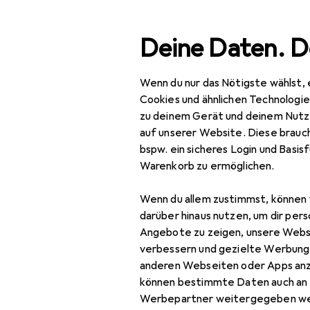
Suche
Deine Daten. D
Wenn du nur das Nötigste wählst, 
Navigation nach Kategorien
Gesamtsortiment
Büro
Gesamtsortiment
Cookies und ähnlichen Technologi
zu deinem Gerät und deinem Nutz
Büro + Schreibwaren
auf unserer Website. Diese brauch
bspw. ein sicheres Login und Basis
Medien
Warenkorb zu ermöglichen.
EU
12
Bücher
Di
Wenn du allem zustimmst, können 
Deu
Belletristik
darüber hinaus nutzen, um dir pers
Angebote zu zeigen, unsere Webs
Biografien
verbessern und gezielte Werbung
anderen Webseiten oder Apps an
Comics + Manga
können bestimmte Daten auch an 
Fachbücher
Werbepartner weitergegeben we