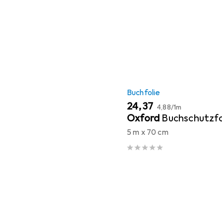
Buchfolie
EUR
EUR
24,37
4,88
/
1m
Oxford
Buchschutzfo
5 m x 70 cm