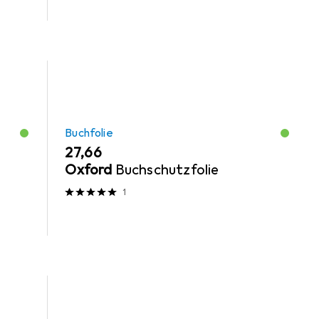
Buchfolie
EUR
27,66
n
Oxford
Buchschutzfolie
1