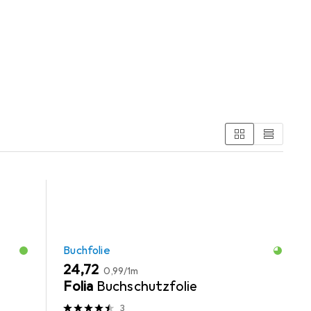
se
tegorien Buchfolie und Schreibtisch Accessoire.
Buchfolie
EUR
EUR
24,72
0,99
/
1m
Folia
Buchschutzfolie
3