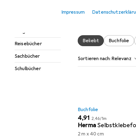
Zubehör für
Jugendbücher
Impressum
Datenschutzerklär
Kinderbücher
Hier findest du passendes
Ratgeber
Beliebt
Buchfolie
Reisebücher
Sachbücher
Sortieren nach
:
Relevanz
Schulbücher
Produktliste
Buchfolie
EUR
EUR
4,91
2,46
/
1m
Herma
Selbstklebefo
2 m x 40 cm