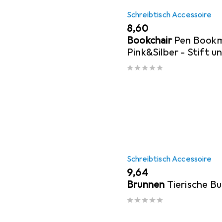
Schreibtisch Accessoire
EUR
8,60
Bookchair
Pen Book
Pink&Silber - Stift u
Schreibtisch Accessoire
EUR
9,64
Brunnen
Tierische B