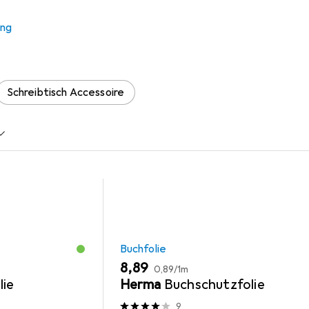
 Die Sehnsucht der Albatros
ung
 Zubehör zum Produkt Die Sehnsucht der Albatrosse aus den Ka
Schreibtisch Accessoire
Buchfolie
EUR
EUR
8,89
0,89
/
1m
lie
Herma
Buchschutzfolie
9