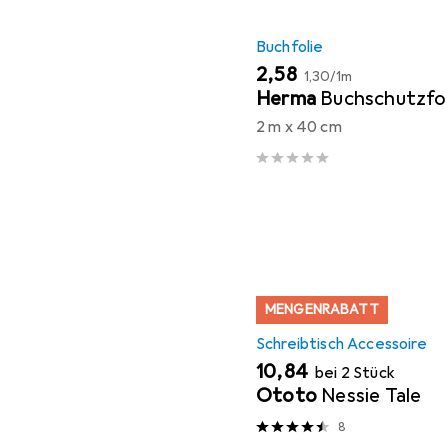
Buchfolie
EUR
EUR
2,58
1,30
/
1m
Herma
Buchschutzfol
2 m x 40 cm
MENGENRABATT
Schreibtisch Accessoire
EUR
10,84
bei 2 Stück
Ototo
Nessie Tale
8