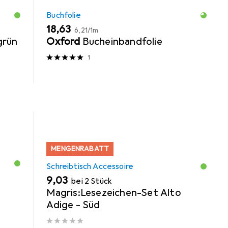
Buchfolie
EUR
EUR
18,63
6,21
/
1m
grün
Oxford
Bucheinbandfolie
1
MENGENRABATT
Schreibtisch Accessoire
EUR
9,03
bei 2 Stück
Magris:Lesezeichen-Set Alto
Adige - Süd