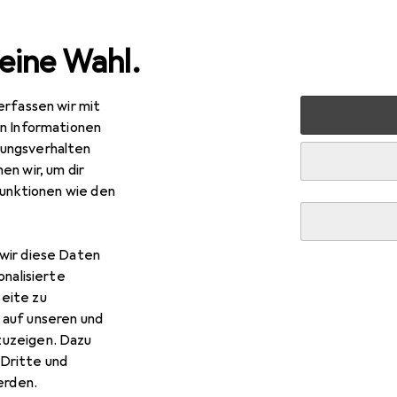
eine Wahl.
erfassen wir mit
 + Schreibwaren
Medien
Bücher
Belletristik
Die 
en Informationen
ungsverhalten
en wir, um dir
funktionen wie den
R
,99
e Sehnsucht der Albatrosse
wir diese Daten
tsch, Karin Seemayer, 2018
onalisierte
eite zu
 auf unseren und
zuzeigen. Dazu
Dritte und
rden.