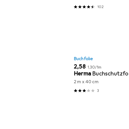
102
Buchfolie
EUR
EUR
2,58
1,30
/
1m
Herma
Buchschutzfol
2 m x 40 cm
3