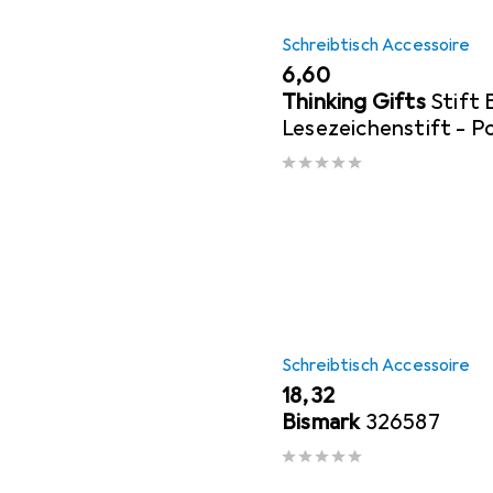
Schreibtisch Accessoire
EUR
6,60
Thinking Gifts
Stift
Lesezeichenstift - P
Schreibtisch Accessoire
EUR
18,32
Bismark
326587