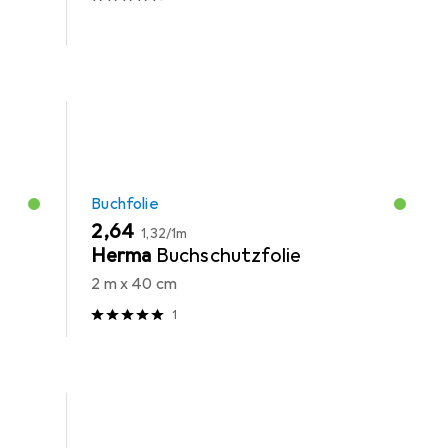
Buchfolie
EUR
EUR
2,64
1,32
/
1m
-
Herma
Buchschutzfolie
2 m x 40 cm
1