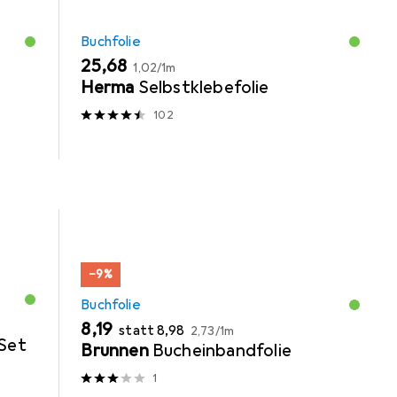
Buchfolie
EUR
EUR
25,68
1,02
/
1m
Herma
Selbstklebefolie
102
−9%
Buchfolie
EUR
EUR
EUR
8,19
statt
8,98
2,73
/
1m
Set
Brunnen
Bucheinbandfolie
1