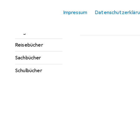
Zubehör für
Jugendbücher
Impressum
Datenschutzerklär
Hier findest du passendes
Kinderbücher
Sortieren nach
:
Relevanz
Ratgeber
Produktliste
Reisebücher
Sachbücher
Schulbücher