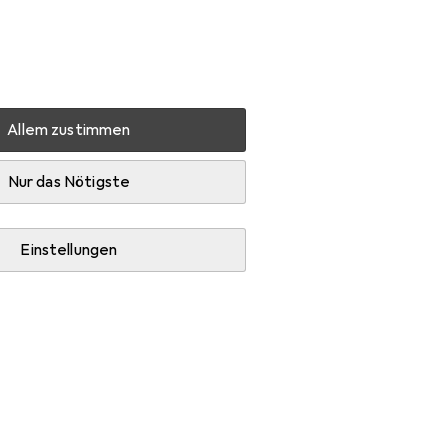
Einstellungen
Kundenkonto
Vergleichslisten
Merklisten
Warenkorb
Anmelden
Allem zustimmen
iche Briefe und Schriften
Zubehör
Nur das Nötigste
Einstellungen