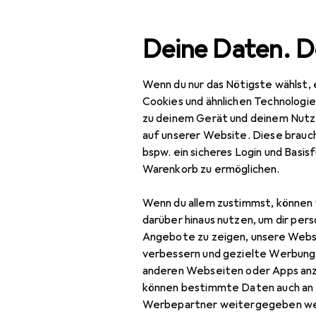
Suche
Deine Daten. D
Wenn du nur das Nötigste wählst, 
Navigation nach Kategorien
Gesamtsortiment
Büro
Gesamtsortiment
Cookies und ähnlichen Technologi
zu deinem Gerät und deinem Nutz
Büro + Schreibwaren
auf unserer Website. Diese brauch
bspw. ein sicheres Login und Basis
Medien
Warenkorb zu ermöglichen.
EU
78
Bücher
Säm
Wenn du allem zustimmst, können 
Deu
Belletristik
darüber hinaus nutzen, um dir pers
Angebote zu zeigen, unsere Webs
Biografien
verbessern und gezielte Werbung
anderen Webseiten oder Apps an
Comics + Manga
können bestimmte Daten auch an 
Fachbücher
Werbepartner weitergegeben we