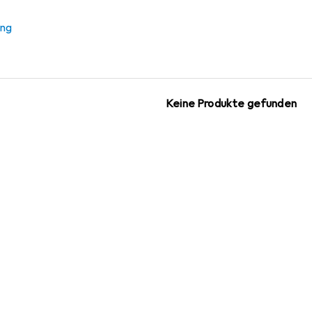
 Sämtliche Briefe und Schrif
ung
 Zubehör zum Produkt Sämtliche Briefe und Schriften.
Keine Produkte gefunden