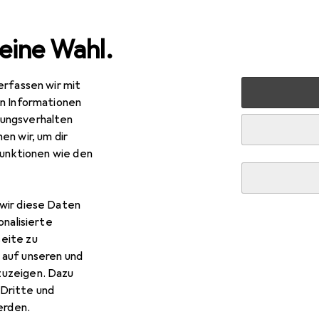
eine Wahl.
erfassen wir mit
 + Schreibwaren
Medien
Bücher
Biografien
Sämtl
en Informationen
ungsverhalten
en wir, um dir
funktionen wie den
R
,–
tliche Briefe und Schriften
wir diese Daten
tsch, 2024, Caspar David Friedrich
onalisierte
eite zu
 auf unseren und
zuzeigen. Dazu
Dritte und
rden.